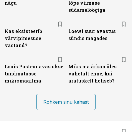
nägu
lõpe viimase
südamelöögiga
Kas eksisteerib
Loewi suur avastus
värvipimesuse
sündis magades
vastand?
Louis Pasteur avas ukse
Miks ma ärkan üles
tundmatusse
vahetult enne, kui
mikromaailma
äratuskell heliseb?
Rohkem sinu kehast