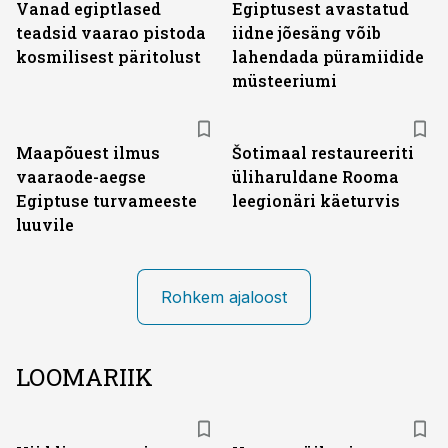
Vanad egiptlased
Egiptusest avastatud
teadsid vaarao pistoda
iidne jõesäng võib
kosmilisest päritolust
lahendada püramiidide
müsteeriumi
Maapõuest ilmus
Šotimaal restaureeriti
vaaraode-aegse
üliharuldane Rooma
Egiptuse turvameeste
leegionäri käeturvis
luuvile
Rohkem ajaloost
LOOMARIIK