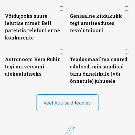
Võidujooks suure
Geniaalne kiidukukk
leiutise nimel: Bell
tegi arstiteaduses
patentis telefoni enne
revolutsiooni
konkurente
Astronoom Vera Rubin
Teadusmaailma suured
tegi universumi
edulood, mis sündisid
ülekaaluliseks
tänu õnnelikule (või
õnnetule) juhusele
Veel kuulsaid teadlasi