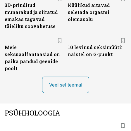
3D-prinditud
Küülikud aitavad
munarakud ja siiratud
seletada orgasmi
emakas tagavad
olemasolu
täieliku soovahetuse
Meie
10 levinud seksimüüti:
seksuaalfantaasiad on
naistel on G-punkt
paika pandud geenide
poolt
Veel sel teemal
PSÜHHOLOOGIA