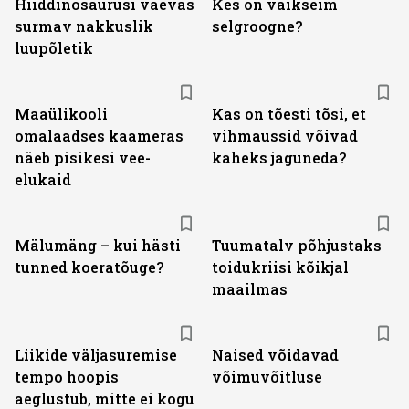
Hiiddinosaurusi vaevas
Kes on väikseim
surmav nakkuslik
selgroogne?
luupõletik
Maaülikooli
Kas on tõesti tõsi, et
omalaadses kaameras
vihmaussid võivad
näeb pisikesi vee-
kaheks jaguneda?
elukaid
Mälumäng – kui hästi
Tuumatalv põhjustaks
tunned koeratõuge?
toidukriisi kõikjal
maailmas
Liikide väljasuremise
Naised võidavad
tempo hoopis
võimuvõitluse
aeglustub, mitte ei kogu