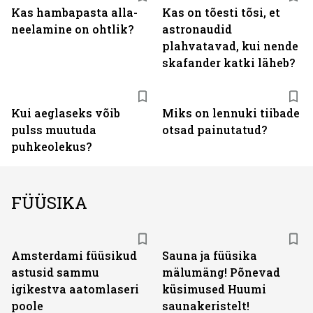
Kas hambapasta alla­
Kas on tõesti tõsi, et
neelamine on ohtlik?
astronaudid
plahvatavad, kui nende
skafander katki läheb?
Kui aeglaseks võib
Miks on lennuki tiibade
pulss muutuda
otsad painutatud?
puhkeolekus?
FÜÜSIKA
Amsterdami füüsikud
Sauna ja füüsika
astusid sammu
mälumäng! Põnevad
igikestva aatomlaseri
küsimused Huumi
poole
saunakeristelt!