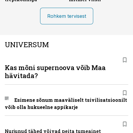
Rohkem tervisest
UNIVERSUM
Kas mõni supernoova võib Maa
hävitada?
Esimene sõnum maaväliselt tsivilisatsioonilt
võib olla hukueelne appikarje
Nurjunud tähed võivad peita tumeainet