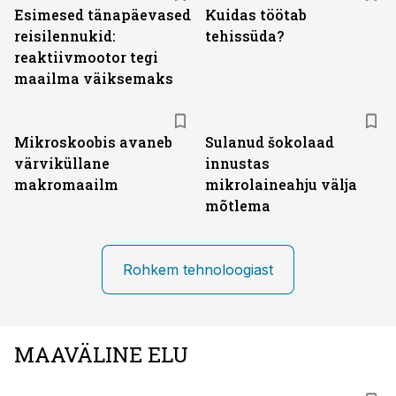
Esimesed tänapäevased
Kuidas töötab
reisilennukid:
tehissüda?
reaktiivmootor tegi
maailma väiksemaks
Mikroskoobis avaneb
Sulanud šokolaad
värviküllane
innustas
makromaailm
mikrolaineahju välja
mõtlema
Rohkem tehnoloogiast
MAAVÄLINE ELU