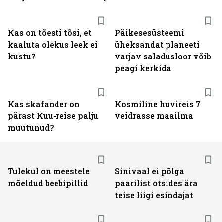
Kas on tõesti tõsi, et
Päikesesüsteemi
kaaluta olekus leek ei
üheksandat planeeti
kustu?
varjav saladusloor võib
peagi kerkida
Kas skafander on
Kosmiline huvireis 7
pärast Kuu-reise palju
veidrasse maailma
muutunud?
Tulekul on meestele
Sinivaal ei põlga
mõeldud beebipillid
paarilist otsides ära
teise liigi esindajat