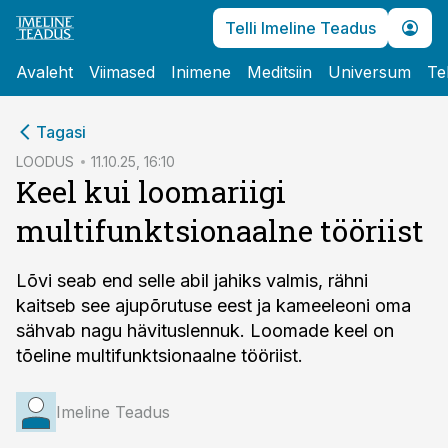
Telli Imeline Teadus
Avaleht
Viimased
Inimene
Meditsiin
Universum
Te
cebook
Tagasi
Twitter)
LOODUS
11.10.25, 16:10
Keel kui loomariigi
kedIn
multifunktsionaalne tööriist
ail
k
Lõvi seab end selle abil jahiks valmis, rähni
kaitseb see aju­­põrutuse eest ja kameeleoni oma
sähvab nagu hävituslennuk. Loomade keel on
tõeline multifunktsionaalne tööriist.
Imeline Teadus