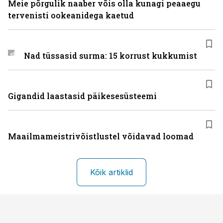
Meie põrgulik naaber võis olla kunagi peaaegu
tervenisti ookeanidega kaetud
Nad tüssasid surma: 15 korrust kukkumist
Gigandid laastasid päikesesüsteemi
Maailmameistrivõistlustel võidavad loomad
Kõik artiklid