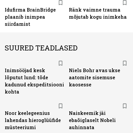
Idufirma BrainBridge
Ränk vaimne trauma
plaanib inimpea
mõjutab kogu inimkeha
siirdamist
SUURED TEADLASED
Inimsööjad kesk
Niels Bohr avas ukse
lõputut lund: tõde
aatomite sisemuse
kadunud ekspeditsiooni
kaosesse
kohta
Noor keelegeenius
Naiskeemik jäi
lahendas hieroglüüfide
ebaõiglaselt Nobeli
müsteeriumi
auhinnata