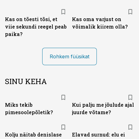
Kas on tõesti tõsi, et
Kas oma varjust on
viie sekundi reegel peab
võimalik kiirem olla?
paika?
Rohkem füüsikat
SINU KEHA
Miks tekib
Kui palju me jõulude ajal
pimesoolepõletik?
juurde võtame?
Kolju näitab denislase
Elavad surnud: elu ei