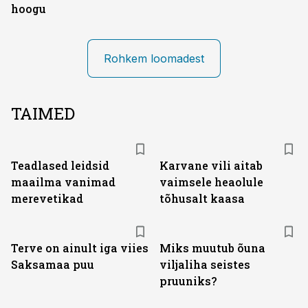
hoogu
Rohkem loomadest
TAIMED
Teadlased leidsid
Karvane vili aitab
maailma vanimad
vaimsele heaolule
merevetikad
tõhusalt kaasa
Terve on ainult iga viies
Miks muutub õuna
Saksamaa puu
viljaliha seistes
pruuniks?