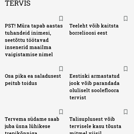
TERVIS
PST! Müra tapab aastas
Teeleht võib kaitsta
tuhandeid inimesi,
borrelioosi eest
seetõttu töötavad
insenerid maailma
vaigistamise nimel
Osa pika ea saladusest
Eestiski armastatud
peitub toidus
jook võib parandada
oluliselt soolefloora
tervist
Tervema südame saab
Talisuplusest võib
juba üsna lühikese
tervisele kasu tõusta
trepikõnniga
mitmel viisil