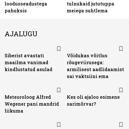
loodusseadustega
tulnukaid jututuppa
pahuksis
meiega suhtlema
AJALUGU
Siberist avastati
Võidukas võitlus
maailma vanimad
rõugeviirusega:
kindlustatud asulad
armilisest aadlidaamist
sai vaktsiini ema
Meteoroloog Alfred
Kes oli ajaloo esimene
Wegener pani mandrid
sarimõrvar?
liikuma