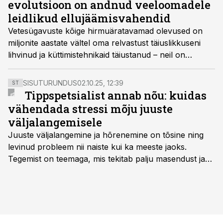
evolutsioon on andnud veeloomadele
leidlikud ellujäämisvahendid
Vetesügavuste kõige hirmu­äratavamad olevused on
miljonite aastate vältel oma relvastust täiuslikkuseni
lihvinud ja küttimistehnikaid täiustanud – neil on
halvavad mürgiharpuunid, kõike läbistavad ogad ja
justkui saeketastega varustatud suud.
SISUTURUNDUS
02.10.25, 12:39
ST
Tippspetsialist annab nõu: kuidas
vähendada stressi mõju juuste
väljalangemisele
Juuste väljalangemine ja hõrenemine on tõsine ning
levinud probleem nii naiste kui ka meeste jaoks.
Tegemist on teemaga, mis tekitab palju masendust ja
ebakindlust ning mõjub negatiivselt elukvaliteedile. Mis
on kõige efektiivseim viis peatada juuste väljalangemine
ning juuksed taas tihedaks ja tugevaks saada?