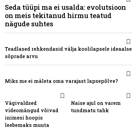
Seda tüüpi ma ei usalda: evolutsioon
on meis tekitanud hirmu teatud
nägude suhtes
Teadlased rehkendasid välja koolilapsele ideaalse
sõprade arvu
Miks me ei mäleta oma varajast lapsepõlve?
Vägivaldsed
Naise ajul on varem
videomängud võivad
tundmatu tahk
inimesi hoopis
leebemaks muuta