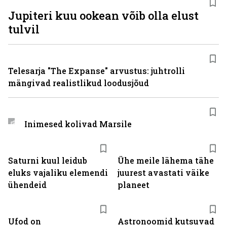
Jupiteri kuu ookean võib olla elust
tulvil
Telesarja "The Expanse" arvustus: juhtrolli
mängivad realistlikud loodusjõud
Inimesed kolivad Marsile
Saturni kuul leidub
Ühe meile lähema tähe
eluks vajaliku elemendi
juurest avastati väike
ühendeid
planeet
Ufod on
Astronoomid kutsuvad