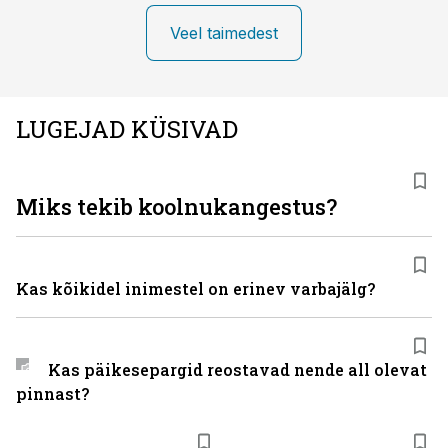
Veel taimedest
LUGEJAD KÜSIVAD
Miks tekib koolnukangestus?
Kas kõikidel inimestel on erinev varbajälg?
Kas päikesepargid reostavad nende all olevat
pinnast?