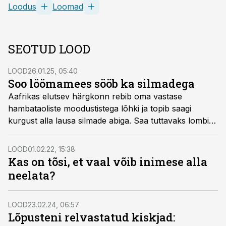
Loodus
Loomad
SEOTUD LOOD
LOOD
26.01.25, 05:40
Soo löömamees sööb ka silmadega
Aafrikas elutsev härgkonn rebib oma vastase
hambataoliste moodustistega lõhki ja topib saagi
kurgust alla lausa silmade abiga. Saa tuttavaks lombi
kuningaga.
LOOD
01.02.22, 15:38
Kas on tõsi, et vaal võib inimese alla
neelata?
LOOD
23.02.24, 06:57
Lõpusteni relvastatud kiskjad: