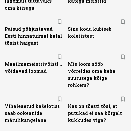
lähemalt tuttavaks
kätega meistrid
oma kiisuga
Paisud põhjustavad
Sinu kodu kubiseb
Eesti hinnatuimal kalal
koletistest
tõsist haigust
Maailmameistrivõistlustel
Mis loom sööb
võidavad loomad
võrreldes oma keha
suurusega kõige
rohkem?
Vihaleaetud kašelotist
Kas on tõesti tõsi, et
saab ookeanide
putukad ei saa kõrgelt
märulikangelane
kukkudes viga?