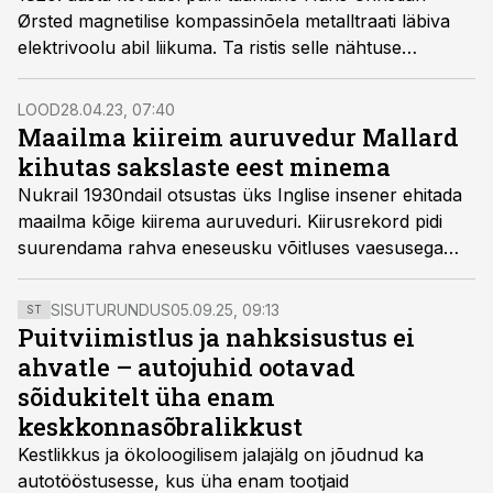
Ørsted magnetilise kompassinõela metalltraati läbiva
elektrivoolu abil liikuma. Ta ristis selle nähtuse
elektromagnetismiks ja pani aluse tänapäevasele
tehnoloogiale. Füüsikud kasutavad Ørstedi avastusel
LOOD
28.04.23, 07:40
põhinevaid tehnoloogiaid kõikvõimalikel viisidel – nad
Maailma kiireim auruvedur Mallard
näevad su mõtetesse ja loovad igikestvaid
kihutas sakslaste eest minema
energiaallikaid.
Nukrail 1930ndail otsustas üks Inglise insener ehitada
maailma kõige kiirema auruveduri. Kiirusrekord pidi
suurendama rahva eneseusku võitluses vaesusega
ning võrdluses Euroopas tõusuteel oleva Saksamaa
kuvandiga.
SISUTURUNDUS
05.09.25, 09:13
ST
Puitviimistlus ja nahksisustus ei
ahvatle – autojuhid ootavad
sõidukitelt üha enam
keskkonnasõbralikkust
Kestlikkus ja ökoloogilisem jalajälg on jõudnud ka
autotööstusesse, kus üha enam tootjaid