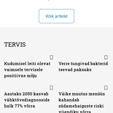
Kõik artiklid
TERVIS
Kudumisel leiti olevat
Verre tungivad bakterid
vaimsele tervisele
teevad paksuks
positiivne mõju
Aastaks 2050 kasvab
Väike muutus menüüs
vähktõvediagnooside
kahandab
hulk 77% võrra
südamehaiguste riski
viiendiku võrra