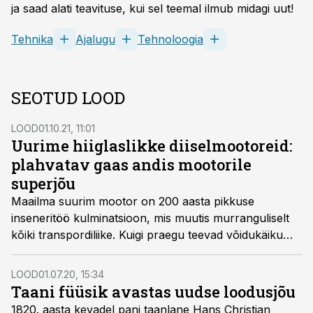
ja saad alati teavituse, kui sel teemal ilmub midagi uut!
Tehnika
Ajalugu
Tehnoloogia
SEOTUD LOOD
LOOD
01.10.21, 11:01
Uurime hiiglaslikke diiselmootoreid:
plahvatav gaas andis mootorile
superjõu
Maailma suurim mootor on 200 aasta pikkuse
inseneritöö kulminatsioon, mis muutis murranguliselt
kõiki transpordiliike. Kuigi praegu teevad võidukäiku
uued elektrilised sõidukid, on sisepõlemismootorit veel
vara maha kanda.
LOOD
01.07.20, 15:34
Taani füüsik avastas uudse loodusjõu
1820. aasta kevadel pani taanlane Hans Christian