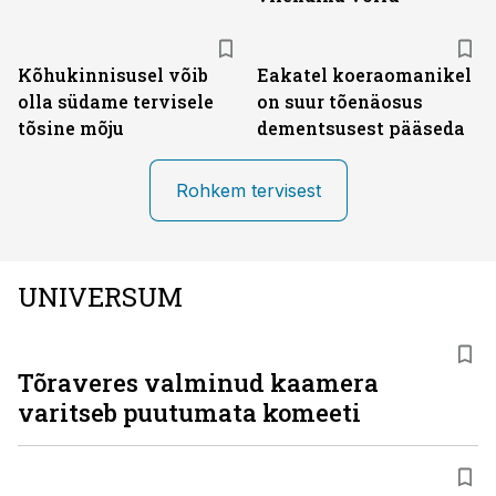
Kõhukinnisusel võib
Eakatel koeraomanikel
olla südame tervisele
on suur tõenäosus
tõsine mõju
dementsusest pääseda
Rohkem tervisest
UNIVERSUM
Tõraveres valminud kaamera
varitseb puutumata komeeti