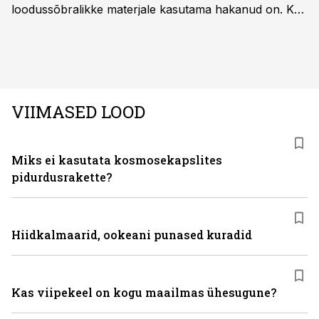
loodussõbralikke materjale kasutama hakanud on. Kui
palju mõjutab see sõidukit hankides ostjat ja kas
keskkonnasäästlikud materjalid on praktilised ning
kvaliteetsed, säilitades seejuures ka sõidukvaliteedi
ning –mugavuse?
VIIMASED LOOD
Miks ei kasutata kosmosekapslites
pidurdusrakette?
Hiidkalmaarid, ookeani punased kuradid
Kas viipekeel on kogu maailmas ühesugune?