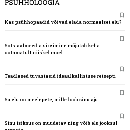
PSÜHHOLOOGIA
Kas psühhopaadid võivad elada normaalset elu?
Sotsiaalmeedia sirvimine mõjutab keha
ootamatult niiskel moel
Teadlased tuvastasid ideaalkallistuse retsepti
Su elu on meelepete, mille loob sinu aju
Sinu isiksus on muudetav ning võib elu jooksul
areneda