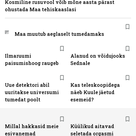
Kosmiline rusuvool võib mõne aasta pärast
ohustada Maa tehiskaaslasi
Maa muutub aeglaselt tumedamaks
Ilmaruumi
Alanud on võidujooks
paisumishoog raugeb
Sednale
Uue detektori abil
Kas teleskoopidega
uuritakse universumi
näeb Kuule jäetud
tumedat poolt
esemeid?
Millal hakkasid meie
Küülikud aitavad
esivanemad
seletada orgasmi