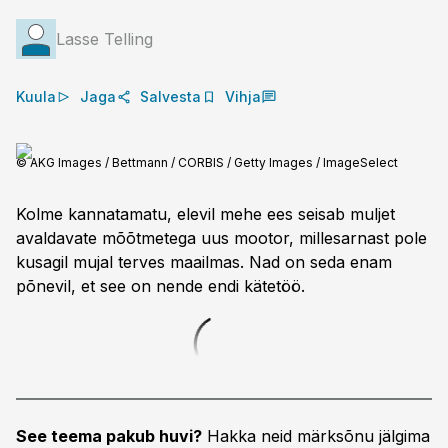
Lasse Telling
Kuula
Jaga
Salvesta
Vihja
© AKG Images / Bettmann / CORBIS / Getty Images / ImageSelect
Kolme kannatamatu, elevil mehe ees seisab muljet
avaldavate mõõtmetega uus mootor, millesarnast pole
kusagil mujal terves maailmas. Nad on seda enam
põnevil, et see on nende endi kätetöö.
See teema pakub huvi?
Hakka neid märksõnu jälgima