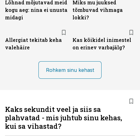
Lõhnad mõjutavad meid
Miks mu juuksed
kogu aeg: nina ei unusta
tõmbuvad vihmaga
midagi
lokki?
Allergiat tekitab keha
Kas kõikidel inimestel
valehäire
on erinev varbajälg?
Rohkem sinu kehast
Kaks sekundit veel ja siis sa
plahvatad - mis juhtub sinu kehas,
kui sa vihastad?