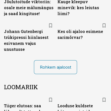
Jõulutoitude viktoriin:
Kauge kleepuv
osale meie mälumängus
minevik: kes leiutas
ja saad kingituse!
liimi?
Johann Gutenbergi
Kes oli ajaloo esimene
trükipressi hiinlasest
sarimõrvar?
esivanem vajus
unustusse
Rohkem ajaloost
LOOMARIIK
Tiiger elutoas: saa
Looduse kuldsete