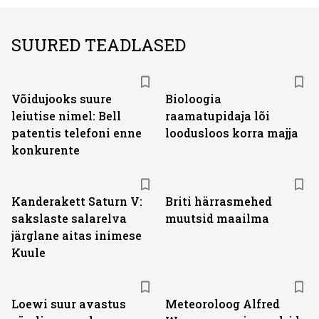
SUURED TEADLASED
Võidujooks suure
Bioloogia
leiutise nimel: Bell
raamatupidaja lõi
patentis telefoni enne
loodusloos korra majja
konkurente
Kanderakett Saturn V:
Briti härrasmehed
sakslaste salarelva
muutsid maailma
järglane aitas inimese
Kuule
Loewi suur avastus
Meteoroloog Alfred