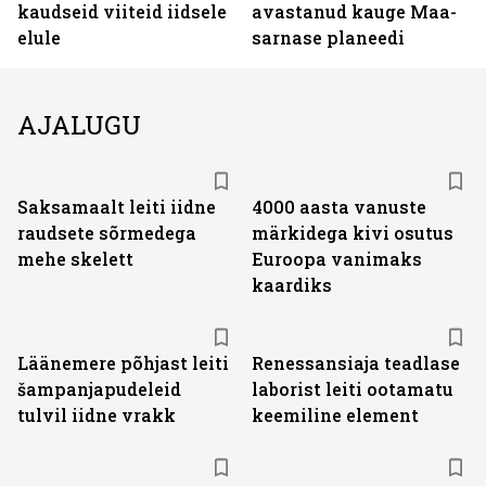
kaudseid viiteid iidsele
avastanud kauge Maa-
elule
sarnase planeedi
AJALUGU
Saksamaalt leiti iidne
4000 aasta vanuste
raudsete sõrmedega
märkidega kivi osutus
mehe skelett
Euroopa vanimaks
kaardiks
Läänemere põhjast leiti
Renessansiaja teadlase
šampanjapudeleid
laborist leiti ootamatu
tulvil iidne vrakk
keemiline element