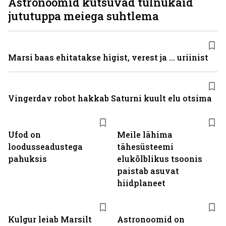
Astronoomid kutsuvad tulnukaid
jututuppa meiega suhtlema
Marsi baas ehitatakse higist, verest ja ... uriinist
Vingerdav robot hakkab Saturni kuult elu otsima
Ufod on
Meile lähima
loodusseadustega
tähesüsteemi
pahuksis
elukõlblikus tsoonis
paistab asuvat
hiidplaneet
Kulgur leiab Marsilt
Astronoomid on