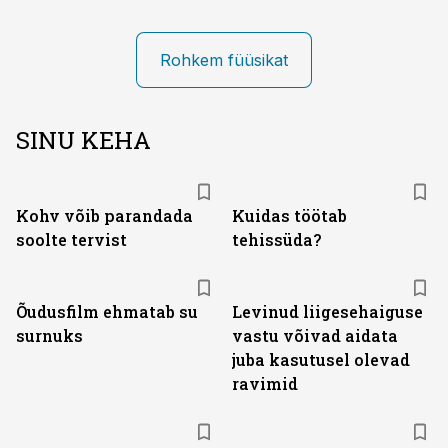
Rohkem füüsikat
SINU KEHA
Kohv võib parandada
Kuidas töötab
soolte tervist
tehissüda?
Õudusfilm ehmatab su
Levinud liigesehaiguse
surnuks
vastu võivad aidata
juba kasutusel olevad
ravimid