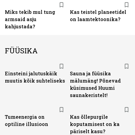
Miks tekib mul tung
Kas teistel planeetidel
armsaid asju
on laamtektoonika?
kahjustada?
FÜÜSIKA
Einsteini jalutuskäik
Sauna ja füüsika
muutis kõik suhteliseks
mälumäng! Põnevad
küsimused Huumi
saunakeristelt!
Tumeenergia on
Kas õllepurgile
optiline illusioon
koputamisest on ka
päriselt kasu?