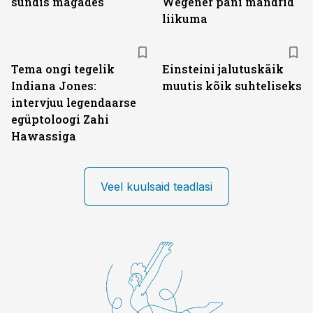
sündis magades
Wegener pani mandrid
liikuma
Tema ongi tegelik
Einsteini jalutuskäik
Indiana Jones:
muutis kõik suhteliseks
intervjuu legendaarse
egüptoloogi Zahi
Hawassiga
Veel kuulsaid teadlasi