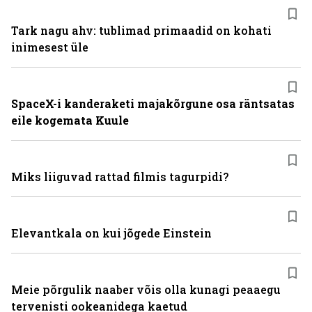
Tark nagu ahv: tublimad primaadid on kohati
inimesest üle
SpaceX-i kanderaketi majakõrgune osa räntsatas
eile kogemata Kuule
Miks liiguvad rattad filmis tagurpidi?
Elevantkala on kui jõgede Einstein
Meie põrgulik naaber võis olla kunagi peaaegu
tervenisti ookeanidega kaetud