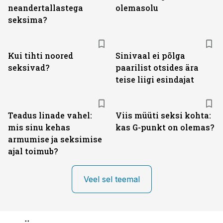
neandertallastega
olemasolu
seksima?
Kui tihti noored
Sinivaal ei põlga
seksivad?
paarilist otsides ära
teise liigi esindajat
Teadus linade vahel:
Viis müüti seksi kohta:
mis sinu kehas
kas G-punkt on olemas?
armumise ja seksimise
ajal toimub?
Veel sel teemal