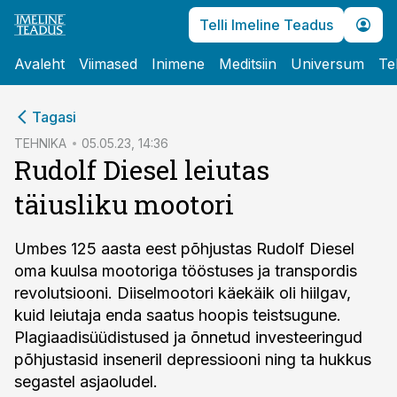
Telli Imeline Teadus
Avaleht
Viimased
Inimene
Meditsiin
Universum
Te
cebook
Tagasi
Twitter)
TEHNIKA
05.05.23, 14:36
Rudolf Diesel leiutas
kedIn
täiusliku mootori
ail
k
Umbes 125 aasta eest põhjustas Rudolf Diesel
oma kuulsa mootoriga tööstuses ja transpordis
revolutsiooni. Diiselmootori käekäik oli hiilgav,
kuid leiutaja enda saatus hoopis teistsugune.
Plagiaadisüüdistused ja õnnetud investeeringud
põhjustasid inseneril depressiooni ning ta hukkus
segastel asjaoludel.