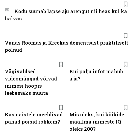
Kodu suunab lapse aju arengut nii heas kui ka
halvas
Vanas Roomas ja Kreekas dementsust praktiliselt
polnud
Vägivaldsed
Kui palju infot mahub
videomängud võivad
ajju?
inimesi hoopis
leebemaks muuta
Kas naistele meeldivad
Mis oleks, kui kõikide
pahad poisid rohkem?
maailma inimeste IQ
oleks 200?