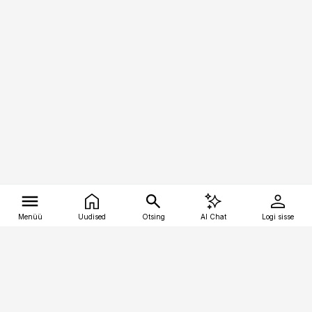
Menüü
Uudised
Otsing
AI Chat
Logi sisse
Vana-Lõuna 39/1, 19094 Tallinn
(+372) 667 0111