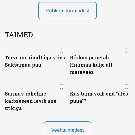
Rohkem loomadest
TAIMED
Terve on ainult iga viies
Rikkus punetab
Saksamaa puu
Hiiumaa külje all
merevees
Surmav roheline
Kas taim võib end "üles
kärbseseen levib uue
puua"?
trikiga
Veel taimedest