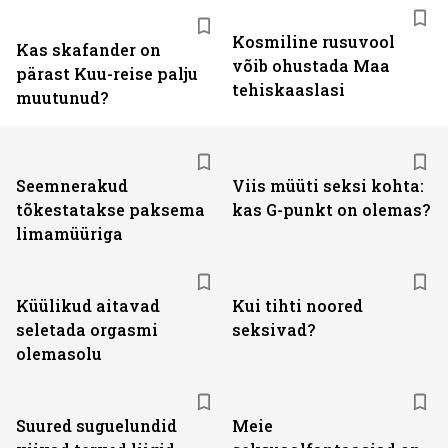
Kosmiline rusuvool
Kas skafander on
võib ohustada Maa
pärast Kuu-reise palju
tehiskaaslasi
muutunud?
Seemnerakud
Viis müüti seksi kohta:
tõkestatakse paksema
kas G-punkt on olemas?
limamüüriga
Küülikud aitavad
Kui tihti noored
seletada orgasmi
seksivad?
olemasolu
Suured suguelundid
Meie