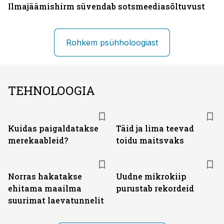
Ilmajäämishirm süvendab sotsmeediasõltuvust
Rohkem psühholoogiast
TEHNOLOOGIA
Kuidas paigaldatakse
Täid ja lima teevad
merekaableid?
toidu maitsvaks
Norras hakatakse
Uudne mikrokiip
ehitama maailma
purustab rekordeid
suurimat laevatunnelit