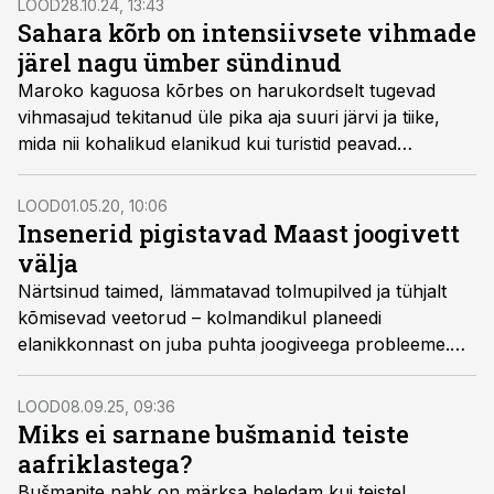
LOOD
28.10.24, 13:43
Sahara kõrb on intensiivsete vihmade
järel nagu ümber sündinud
Maroko kaguosa kõrbes on harukordselt tugevad
vihmasajud tekitanud üle pika aja suuri järvi ja tiike,
mida nii kohalikud elanikud kui turistid peavad
taevaseks kingituseks.
LOOD
01.05.20, 10:06
Insenerid pigistavad Maast joogivett
välja
Närtsinud taimed, lämmatavad tolmupilved ja tühjalt
kõmisevad veetorud – kolmandikul planeedi
elanikkonnast on juba puhta joogiveega probleeme.
Uudsed membraanid ja imepulber võivad siin appi tulla.
LOOD
08.09.25, 09:36
Miks ei sarnane bušmanid teiste
aafriklastega?
Bušmanite nahk on märksa heledam kui teistel