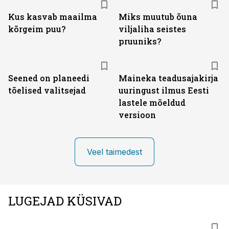
Kus kasvab maailma
Miks muutub õuna
kõrgeim puu?
viljaliha seistes
pruuniks?
Seened on planeedi
Maineka teadusajakirja
tõelised valitsejad
uuringust ilmus Eesti
lastele mõeldud
versioon
Veel taimedest
LUGEJAD KÜSIVAD