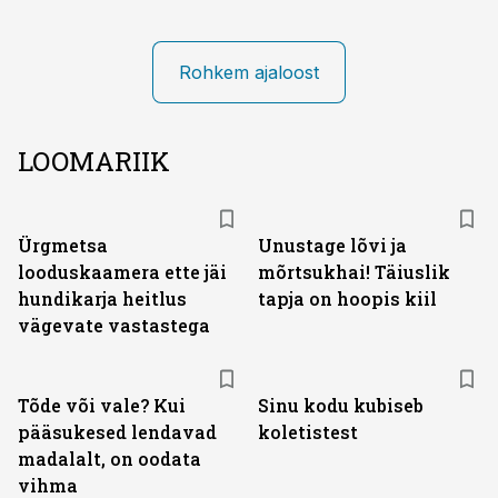
Rohkem ajaloost
LOOMARIIK
Ürgmetsa
Unustage lõvi ja
looduskaamera ette jäi
mõrtsukhai! Täiuslik
hundikarja heitlus
tapja on hoopis kiil
vägevate vastastega
Tõde või vale? Kui
Sinu kodu kubiseb
pääsukesed lendavad
koletistest
madalalt, on oodata
vihma