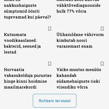
nakkushaiguste
vähktõvediagnooside
sümptomid öösiti
hulk 77% võrra
tugevamad kui päeval?
Kutsumata
Üliharuldane vähivorm
voodikaaslased:
kimbutab noori
bakterid, seened ja
varasemast enam
lestad
Horvaatia
Väike muutus menüüs
vabasukelduja purustas
kahandab
hinge kinni hoidmise
südamehaiguste riski
maailmarekordi
viiendiku võrra
Rohkem tervisest