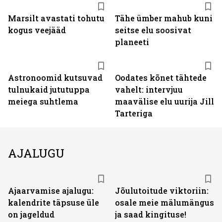
Marsilt avastati tohutu
Tähe ümber mahub kuni
kogus veejääd
seitse elu soosivat
planeeti
Astronoomid kutsuvad
Oodates kõnet tähtede
tulnukaid jututuppa
vahelt: intervjuu
meiega suhtlema
maavälise elu uurija Jill
Tarteriga
AJALUGU
Ajaarvamise ajalugu:
Jõulutoitude viktoriin:
kalendrite täpsuse üle
osale meie mälumängus
on jageldud
ja saad kingituse!