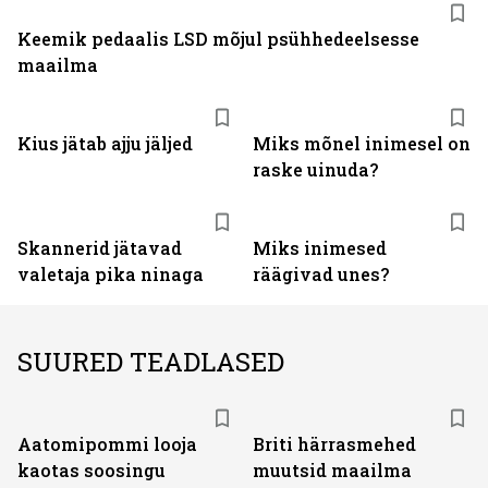
Keemik pedaalis LSD mõjul psühhedeelsesse
maailma
Kius jätab ajju jäljed
Miks mõnel inimesel on
raske uinuda?
Skannerid jätavad
Miks inimesed
valetaja pika ninaga
räägivad unes?
SUURED TEADLASED
Aatomipommi looja
Briti härrasmehed
kaotas soosingu
muutsid maailma