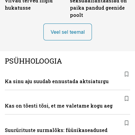
viivad terved liigid
seksuaalfantaasiad on
hukatusse
paika pandud geenide
poolt
Veel sel teemal
PSÜHHOLOOGIA
Ka sinu aju suudab ennustada aktsiaturgu
Kas on tõesti tõsi, et me valetame kogu aeg
Suurürituste surmalõks: füüsikaseadused