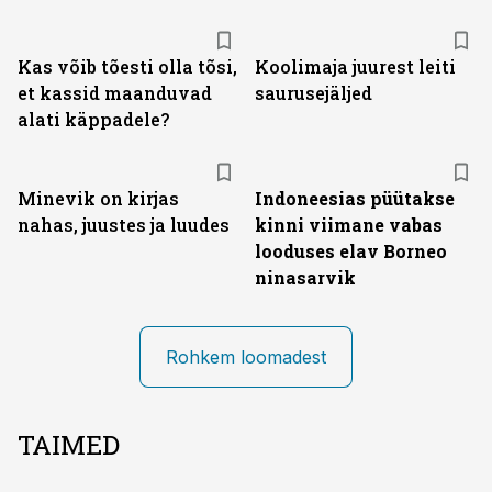
Kas võib tõesti olla tõsi,
Koolimaja juurest leiti
et kassid maanduvad
saurusejäljed
alati käppadele?
Minevik on kirjas
Indoneesias püütakse
nahas, juustes ja luudes
kinni viimane vabas
looduses elav Borneo
ninasarvik
Rohkem loomadest
TAIMED