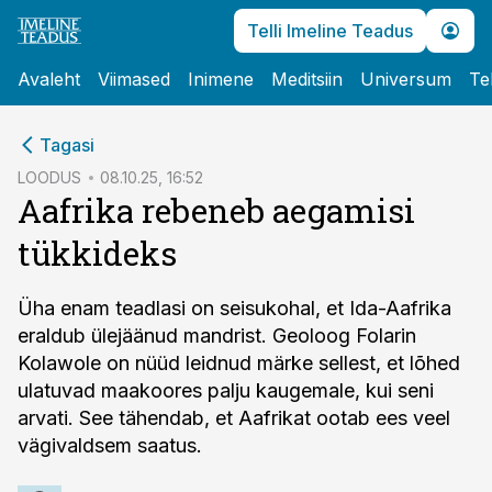
Telli Imeline Teadus
Avaleht
Viimased
Inimene
Meditsiin
Universum
Te
cebook
Tagasi
Twitter)
LOODUS
08.10.25, 16:52
Aafrika rebeneb aegamisi
kedIn
tükkideks
ail
k
Üha enam teadlasi on seisukohal, et Ida-Aafrika
eraldub ülejäänud mandrist. Geoloog Folarin
Kolawole on nüüd leidnud märke sellest, et lõhed
ulatuvad maakoores palju kaugemale, kui seni
arvati. See tähendab, et Aafrikat ootab ees veel
vägivaldsem saatus.