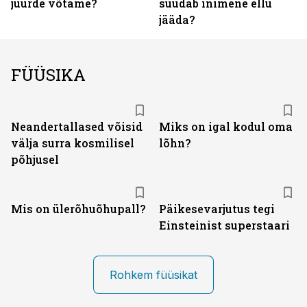
juurde võtame?
suudab inimene ellu
jääda?
FÜÜSIKA
Neandertallased võisid
Miks on igal kodul oma
välja surra kosmilisel
lõhn?
põhjusel
Mis on ülerõhuõhupall?
Päikesevarjutus tegi
Einsteinist superstaari
Rohkem füüsikat