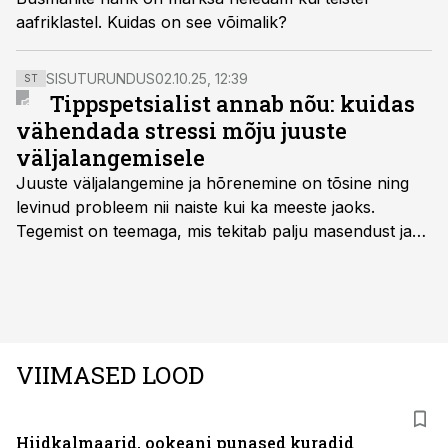
aafriklastel. Kuidas on see võimalik?
SISUTURUNDUS
02.10.25, 12:39
ST
Tippspetsialist annab nõu: kuidas
vähendada stressi mõju juuste
väljalangemisele
Juuste väljalangemine ja hõrenemine on tõsine ning
levinud probleem nii naiste kui ka meeste jaoks.
Tegemist on teemaga, mis tekitab palju masendust ja
ebakindlust ning mõjub negatiivselt elukvaliteedile. Mis
on kõige efektiivseim viis peatada juuste väljalangemine
ning juuksed taas tihedaks ja tugevaks saada?
VIIMASED LOOD
Hiidkalmaarid, ookeani punased kuradid