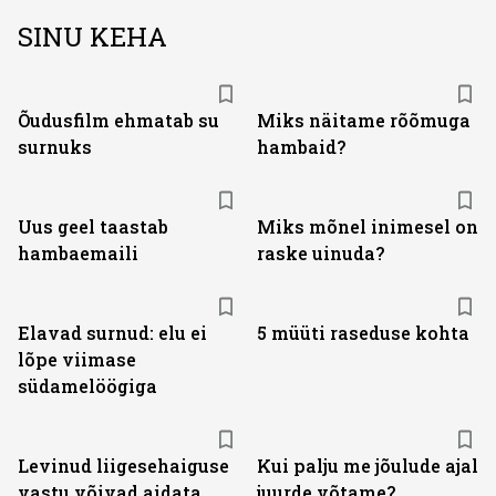
SINU KEHA
Õudusfilm ehmatab su
Miks näitame rõõmuga
surnuks
hambaid?
Uus geel taastab
Miks mõnel inimesel on
hambaemaili
raske uinuda?
Elavad surnud: elu ei
5 müüti raseduse kohta
lõpe viimase
südamelöögiga
Levinud liigesehaiguse
Kui palju me jõulude ajal
vastu võivad aidata
juurde võtame?