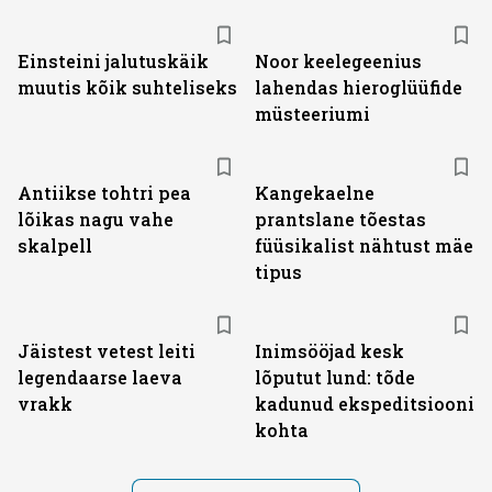
Einsteini jalutuskäik
Noor keelegeenius
muutis kõik suhteliseks
lahendas hieroglüüfide
müsteeriumi
Antiikse tohtri pea
Kangekaelne
lõikas nagu vahe
prantslane tõestas
skalpell
füüsikalist nähtust mäe
tipus
Jäistest vetest leiti
Inimsööjad kesk
legendaarse laeva
lõputut lund: tõde
vrakk
kadunud ekspeditsiooni
kohta