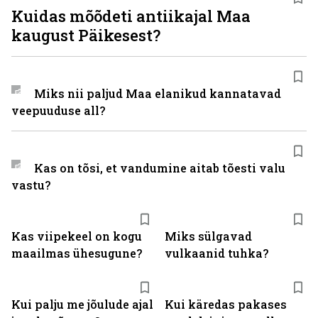
Kuidas mõõdeti antiikajal Maa
kaugust Päikesest?
Miks nii paljud Maa elanikud kannatavad
veepuuduse all?
Kas on tõsi, et vandumine aitab tõesti valu
vastu?
Kas viipekeel on kogu
Miks sülgavad
maailmas ühesugune?
vulkaanid tuhka?
Kui palju me jõulude ajal
Kui käredas pakases