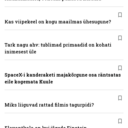
Kas viipekeel on kogu maailmas ühesugune?
Tark nagu ahv: tublimad primaadid on kohati
inimesest üle
SpaceX-i kanderaketi majakõrgune osa räntsatas
eile kogemata Kuule
Miks liiguvad rattad filmis tagurpidi?
Elevantkala on kui jõgede Einstein