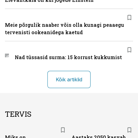
Meie põrgulik naaber võis olla kunagi peaaegu
tervenisti ookeanidega kaetud
Nad tüssasid surma: 15 korrust kukkumist
Kõik artiklid
TERVIS
Miks on
Aastaks 2050 kasvab