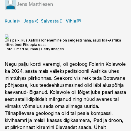
Jens Matthiesen
Kuula
Jaga
Salvesta
Vihja
Üks paik, kus Aafrika lõhenemine on selgesti näha, asub Ida-Aafrika
riftivööndi Etioopia osas.
Foto:
Emad aljumah / Getty Images
Nagu palju kordi varemgi, oli geoloog Folarin Kolawole
ka 2024. aasta mais väli­ekspeditsioonil Aafrika ühes
inimtühjas piir­konnas. Seekord viis retk teda Botswana
põhjaossa, kus teedeehitusmasinad olid läbi aluspõhja
kaevanud-lõiganud. Kolawole oli lõiget juba paari aasta
eest satelliidipiltidelt märganud ning nüüd avanes tal
viimaks võimalus seda oma silmaga uurida.
Tänapäevase geoloogina olid tal peale kompassi,
kivihaamri ja meisli kaasas digikaamera, iPad ja droon,
et piirkonnast kiiremini ülevaadet saada. Ühelt