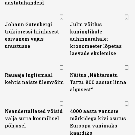
aastatuhandeid
Johann Gutenbergi
Julm võitlus
trükipressi hiinlasest
kuninglikule
esivanem vajus
auhinnarahale:
unustusse
kronomeeter lõpetas
laevade ekslemise
Rauaaja Inglismaal
Näitus „Nähtamatu
kehtis naiste ülemvõim
Tartu. 800 aastat linna
algusest“
Neandertallased võisid
4000 aasta vanuste
välja surra kosmilisel
märkidega kivi osutus
põhjusel
Euroopa vanimaks
kaardiks