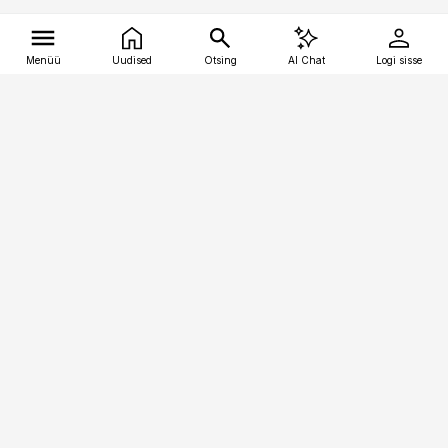
Menüü
Uudised
Otsing
AI Chat
Logi sisse
Vana-Lõuna 39/1, 19094 Tallinn
(+372) 667 0111
tellimiskeskus@aripaev.ee
Telli Imeline Teadus
Uudiskirjad
Kontakt
Sisu kasutamisõigused
Ajakirjaniku
eetikakoodeks
Üldtingimused
Privaatsustingimused
Küpsiste poliitika
KKK
Eesti Meediaettevõtete
Eelistuste haldamine