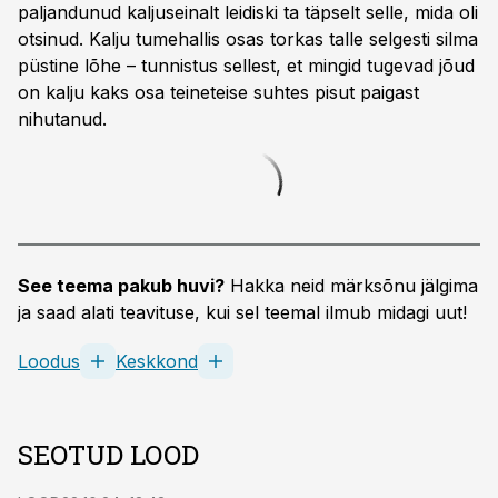
paljandunud kaljuseinalt leidiski ta täpselt selle, mida oli
otsinud. Kalju tumehallis osas torkas talle selgesti silma
püstine lõhe – tunnistus sellest, et mingid tugevad jõud
on kalju kaks osa teineteise suhtes pisut paigast
nihutanud.
See teema pakub huvi?
Hakka neid märksõnu jälgima
ja saad alati teavituse, kui sel teemal ilmub midagi uut!
Loodus
Keskkond
SEOTUD LOOD