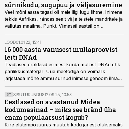
liigi loo alguspunkti.
sünnikodu, sugupuu ja väljasuremine
Veel mõni aasta tagasi oli meie liigi lugu lihtne. Inimene
tekkis Aafrikas, rändas sealt välja teistele mandritele ja
vallutas maailma. Punkt. Viimaseil aastail on
arheoloogiline leiumaterjal kogu meie evolutsiooni
kahtluse alla seadnud ning vähe sellest, küsitavaks on
LOOD
01.01.22, 15:41
muutunud isegi maailmajagu, kus inimene välja
16 000 aasta vanusest mulla­proovist
kujunes. Olukorras peavad selguse looma uudsed
leiti DNAd
meetodid, mida kasutades saavad teadlased rännata
Teadlased eraldasid esimest korda mullast DNAd ehk
miljonite aastate taha ning heita valgust meie kaugete
pärilikkus­materjali. Uue meetodiga on võimalik
esivanemate ellu.
järjestada mõne ammu surnud inimese genoom ilma
ühtegi luujupikest leidmata.
SISUTURUNDUS
12.09.25, 10:53
ST
Eestlased on avastanud Midea
kodumasinad – miks see bränd üha
enam populaarsust kogub?
Kiire elutempo juures muutub kodu järjest olulisemaks