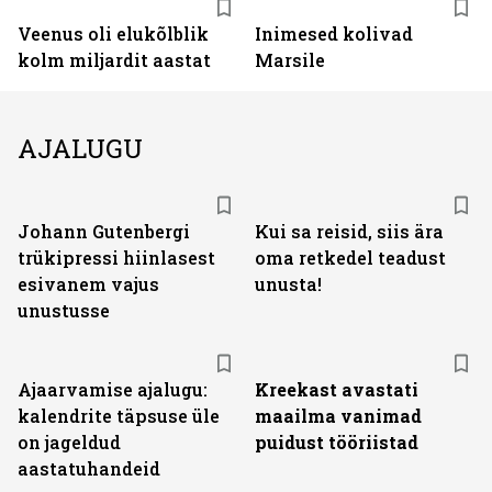
Veenus oli elukõlblik
Inimesed kolivad
kolm miljardit aastat
Marsile
AJALUGU
Johann Gutenbergi
Kui sa reisid, siis ära
trükipressi hiinlasest
oma retkedel teadust
esivanem vajus
unusta!
unustusse
Ajaarvamise ajalugu:
Kreekast avastati
kalendrite täpsuse üle
maailma vanimad
on jageldud
puidust tööriistad
aastatuhandeid