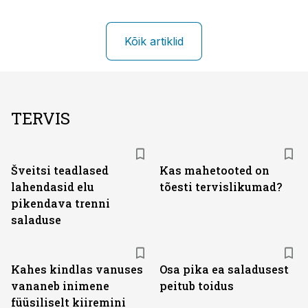
Kõik artiklid
TERVIS
Šveitsi teadlased
Kas mahetooted on
lahendasid elu
tõesti tervislikumad?
pikendava trenni
saladuse
Kahes kindlas vanuses
Osa pika ea saladusest
vananeb inimene
peitub toidus
füüsiliselt kiiremini