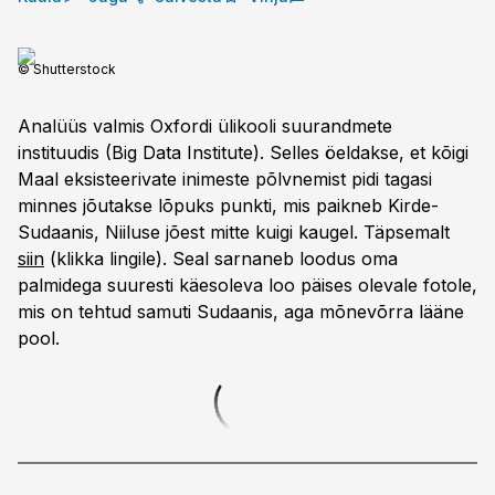
© Shutterstock
Analüüs valmis Oxfordi ülikooli suurandmete
instituudis (Big Data Institute). Selles öeldakse, et kõigi
Maal eksisteerivate inimeste põlvnemist pidi tagasi
minnes jõutakse lõpuks punkti, mis paikneb Kirde-
Sudaanis, Niiluse jõest mitte kuigi kaugel. Täpsemalt
siin
(klikka lingile). Seal sarnaneb loodus oma
palmidega suuresti käesoleva loo päises olevale fotole,
mis on tehtud samuti Sudaanis, aga mõnevõrra lääne
pool.