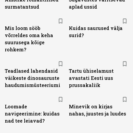
surmatantsud
aplad ussid
Mis loom sööb
Kuidas saurused välja
võrreldes oma keha
surid?
suurusega kõige
rohkem?
Teadlased lahendasid
Tartu ühiselamust
väikeste dinosauruste
avastati Eesti uus
haudumismüsteeriumi
prussakaliik
Loomade
Minevik on kirjas
navigeerimine: kuidas
nahas, juustes ja luudes
nad tee leiavad?