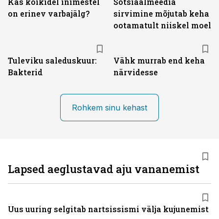
Kas kõikidel inimestel
Sotsiaalmeedia
on erinev varbajälg?
sirvimine mõjutab keha
ootamatult niiskel moel
Tuleviku saleduskuur:
Vähk murrab end keha
Bakterid
närvidesse
Rohkem sinu kehast
Lapsed aeglustavad aju vananemist
Uus uuring selgitab nartsissismi välja kujunemist