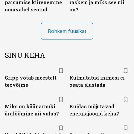
paisumise kiirenemine
raskem ja miks see nii
omavahel seotud
on?
Rohkem füüsikat
SINU KEHA
Gripp võtab meestelt
Külmutatud inimesi ei
teovõime
osata elustada
Miks on küünarnuki
Kuidas mõjutavad
äralöömine nii valus?
energiajoogid keha?