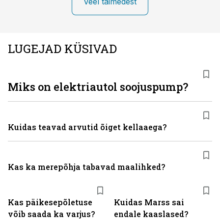
Veel taimedest
LUGEJAD KÜSIVAD
Miks on elektriautol soojuspump?
Kuidas teavad arvutid õiget kellaaega?
Kas ka merepõhja tabavad maalihked?
Kas päikesepõletuse
Kuidas Marss sai
võib saada ka varjus?
endale kaaslased?