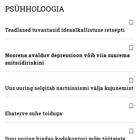
PSÜHHOLOOGIA
Teadlased tuvastasid ideaalkallistuse retsepti
Noorena avalduv depressioon võib viia suurema
suitsiidiriskini
Uus uuring selgitab nartsissismi välja kujunemist
Ebaterve suhe toiduga
Suur uuring hindas kodukontori mõju töötajate