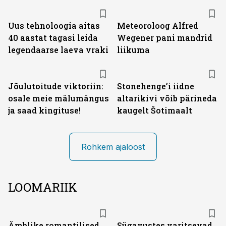
Uus tehnoloogia aitas
Meteoroloog Alfred
40 aastat tagasi leida
Wegener pani mandrid
legendaarse laeva vraki
liikuma
Jõulutoitude viktoriin:
Stonehenge’i iidne
osale meie mälumängus
altarikivi võib pärineda
ja saad kingituse!
kaugelt Šotimaalt
Rohkem ajaloost
LOOMARIIK
Ämblike romantilised
Sügavustes varitsevad