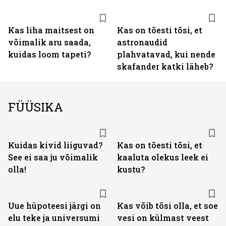
Kas liha maitsest on
Kas on tõesti tõsi, et
võimalik aru saada,
astronaudid
kuidas loom tapeti?
plahvatavad, kui nende
skafander katki läheb?
FÜÜSIKA
Kuidas kivid liiguvad?
Kas on tõesti tõsi, et
See ei saa ju võimalik
kaaluta olekus leek ei
olla!
kustu?
Uue hüpoteesi järgi on
Kas võib tõsi olla, et soe
elu teke ja universumi
vesi on külmast veest