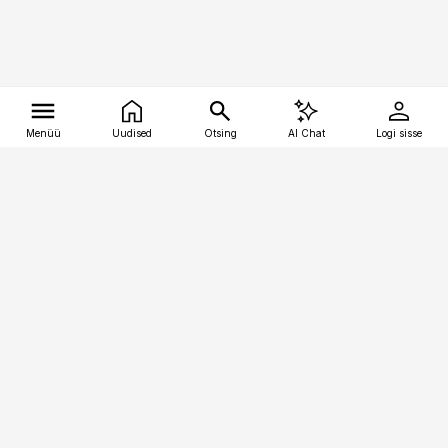
Menüü
Uudised
Otsing
AI Chat
Logi sisse
Vana-Lõuna 39/1, 19094 Tallinn
(+372) 667 0111
tellimiskeskus@aripaev.ee
Telli Imeline Teadus
Uudiskirjad
Kontakt
Sisu kasutamisõigused
Ajakirjaniku
eetikakoodeks