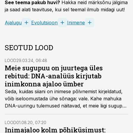
See teema pakub huvi?
Hakka neid märksõnu jälgima
ja saad alati teavituse, kui sel teemal ilmub midagi uut!
Ajalugu
Evolutsioon
Inimene
SEOTUD LOOD
LOOD
29.03.24, 06:48
Meie sugu­puu on juurtega üles
rebitud: DNA-analüüs kirjutab
inimkonna ajaloo ümber
Seda, kuidas siiani on inimese põlvnemist kirjeldatud,
võib iseloomustada ühe sõnaga: vale. Kahe mahuka
DNA-uuringu tulemused näitavad, et meie liigi sugupuu
istutati ammuaega tagasi hoopis teise kohta ja hoopis
teisel ajal, kui seni arvatud. Rändame selles loos
LOOD
01.08.20, 07:20
mööda uut, suuresti seni tundmatut rada tagasi meie
Inimajaloo kolm põhiküsimust: