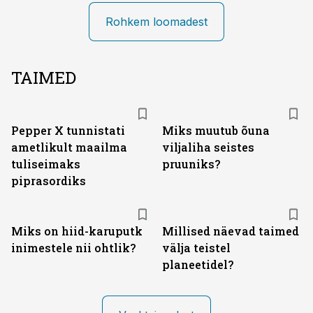
Rohkem loomadest
TAIMED
Pepper X tunnistati
Miks muutub õuna
ametlikult maailma
viljaliha seistes
tuliseimaks
pruuniks?
piprasordiks
Miks on hiid-karuputk
Millised näevad taimed
inimestele nii ohtlik?
välja teistel
planeetidel?