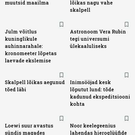
muutsid maailma
lõikas nagu vahe
skalpell
Julm võitlus
Astronoom Vera Rubin
kuninglikule
tegi universumi
auhinnarahale:
ülekaaluliseks
kronomeeter lõpetas
laevade ekslemise
Skalpell lõikas aegunud
Inimsööjad kesk
tõed läbi
lõputut lund: tõde
kadunud ekspeditsiooni
kohta
Loewi suur avastus
Noor keelegeenius
sündis magades
lahendas hieroglüüfide