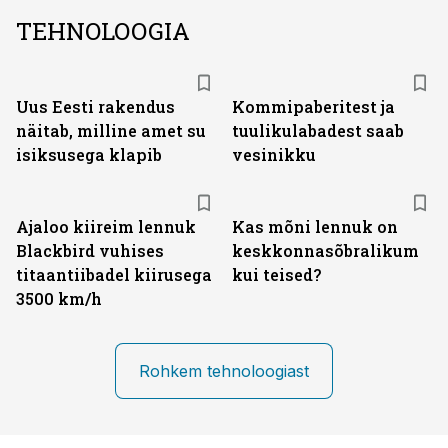
TEHNOLOOGIA
Uus Eesti rakendus
Kommipaberitest ja
näitab, milline amet su
tuulikulabadest saab
isiksusega klapib
vesinikku
Ajaloo kiireim lennuk
Kas mõni lennuk on
Blackbird vuhises
keskkonna­sõbralikum
titaantiibadel kiirusega
kui teised?
3500 km/h
Rohkem tehnoloogiast