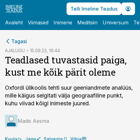
Telli Imeline Teadus
Avaleht
Viimased
Inimene
Meditsiin
Universum
Te
cebook
Tagasi
Twitter)
AJALUGU
15.09.23, 16:44
Teadlased tuvastasid paiga,
kedIn
kust me kõik pärit oleme
ail
k
Oxfordi ülikoolis tehti suur geeniandmete analüüs,
mille käigus selgitati välja geograafiline punkt,
kuhu viivad kõigi inimeste juured.
Madis Aesma
Kuula
Jaga
Salvesta
Vihja