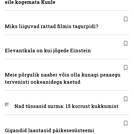
eile kogemata Kuule
Miks liiguvad rattad filmis tagurpidi?
Elevantkala on kui jõgede Einstein
Meie põrgulik naaber võis olla kunagi peaaegu
tervenisti ookeanidega kaetud
Nad tüssasid surma: 15 korrust kukkumist
Gigandid laastasid päikesesüsteemi