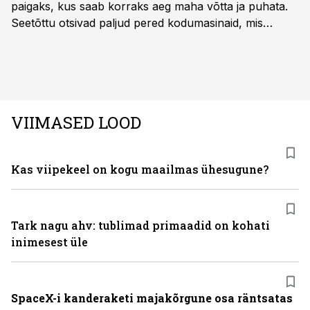
paigaks, kus saab korraks aeg maha võtta ja puhata.
Seetõttu otsivad paljud pered kodumasinaid, mis
oleksid usaldusväärsed, säästaksid aega ja looksid
kodus mõnusama keskkonna. Just neid vajadusi täidab
rahvusvaheline kodumasinate tootja Midea, mis on
Eestis viimastel aastatel kiiresti tuntust kogunud.
VIIMASED LOOD
Kas viipekeel on kogu maailmas ühesugune?
Tark nagu ahv: tublimad primaadid on kohati
inimesest üle
SpaceX-i kanderaketi majakõrgune osa räntsatas