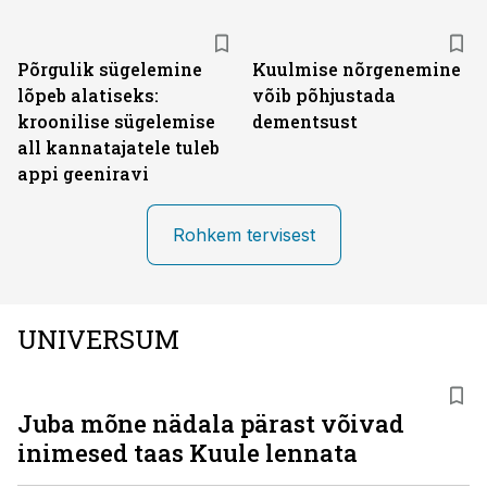
Põrgulik sügelemine
Kuulmise nõrgenemine
lõpeb alatiseks:
võib põhjustada
kroonilise sügelemise
dementsust
all kannatajatele tuleb
appi geeniravi
Rohkem tervisest
UNIVERSUM
Juba mõne nädala pärast võivad
inimesed taas Kuule lennata