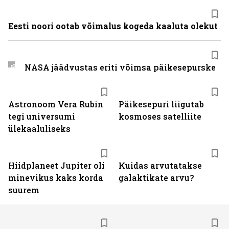
Eesti noori ootab võimalus kogeda kaaluta olekut
NASA jäädvustas eriti võimsa päikesepurske
Astronoom Vera Rubin
Päikesepuri liigutab
tegi universumi
kosmoses satelliite
ülekaaluliseks
Hiidplaneet Jupiter oli
Kuidas arvutatakse
minevikus kaks korda
galaktikate arvu?
suurem