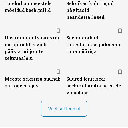
Tulekul on meestele
Seksikad kohtingud
mõeldud beebipillid
hävitasid
neandertallased
Uus impotentsusravim:
Seemnerakud
mürgiämblik võib
tõkestatakse paksema
päästa miljonite
limamüüriga
seksuaalelu
Meeste seksiisu suunab
Suured leiutised:
östrogeen ajus
beebipill andis naistele
vabaduse
Veel sel teemal