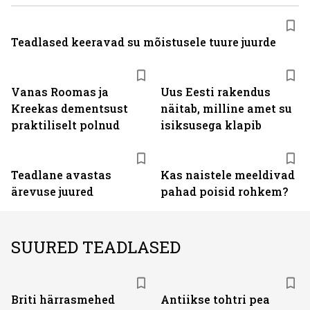
Teadlased keeravad su mõistusele tuure juurde
Vanas Roomas ja
Uus Eesti rakendus
Kreekas dementsust
näitab, milline amet su
praktiliselt polnud
isiksusega klapib
Teadlane avastas
Kas naistele meeldivad
ärevuse juured
pahad poisid rohkem?
SUURED TEADLASED
Briti härrasmehed
Antiikse tohtri pea