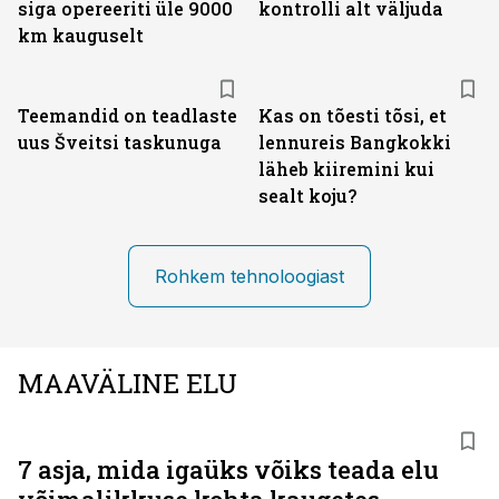
siga opereeriti üle 9000
kontrolli alt väljuda
km kauguselt
Teemandid on teadlaste
Kas on tõesti tõsi, et
uus Šveitsi taskunuga
lennureis Bangkokki
läheb kiiremini kui
sealt koju?
Rohkem tehnoloogiast
MAAVÄLINE ELU
7 asja, mida igaüks võiks teada elu