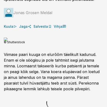
Jonas Grosen Meldal
Kuula
Jaga
Salvesta
Vihja
© Shutterstock
Viimase paari kuuga on elurõõm täielikult kadunud.
Enam ei ole söögiisu ja pole tahtmist isegi jalutama
minna. Loomaarst takseerib kurba patsienti ja temale
on peagi kõik selge. Vana koera elupäevad on loetud
ja ainus lahendus on ta magama panna. Pärast
pisaraist tulvil hüvastijättu teeb arst süsti. Perekonna
pikaaegne lemmik lahkub teisele poole pilvepiiri.