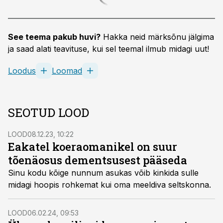
See teema pakub huvi?
Hakka neid märksõnu jälgima
ja saad alati teavituse, kui sel teemal ilmub midagi uut!
Loodus
Loomad
SEOTUD LOOD
LOOD
08.12.23, 10:22
Eakatel koeraomanikel on suur
tõenäosus dementsusest pääseda
Sinu kodu kõige nunnum asukas võib kinkida sulle
midagi hoopis rohkemat kui oma meeldiva seltskonna.
LOOD
06.02.24, 09:53