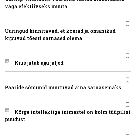
väga efektiivseks muuta
Uuringud kinnitavad, et koerad ja omanikud
kipuvad tõesti sarnased olema
Kius jätab ajju jäljed
Paaride sõnumid muutuvad aina sarnasemaks
Kõrge intellektiga inimestel on kolm tüüpilist
puudust