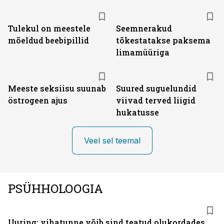
Tulekul on meestele
Seemnerakud
mõeldud beebipillid
tõkestatakse paksema
limamüüriga
Meeste seksiisu suunab
Suured suguelundid
östrogeen ajus
viivad terved liigid
hukatusse
Veel sel teemal
PSÜHHOLOOGIA
Uuring: vihatunne võib sind teatud olukordades