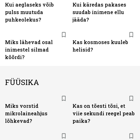
Kui aeglaseks võib
Kui käredas pakases
pulss muutuda
suudab inimene ellu
puhkeolekus?
jääda?
Miks lähevad osal
Kas kosmoses kuuleb
inimestel silmad
helisid?
kõõrdi?
FÜÜSIKA
Miks vorstid
Kas on tõesti tõsi, et
mikrolaineahjus
viie sekundi reegel peab
lõhkevad?
paika?