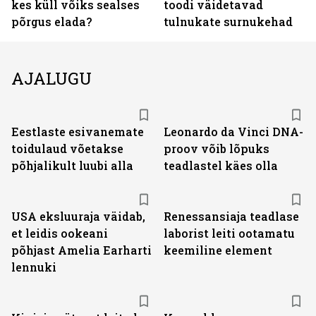
kes küll võiks sealses
toodi väidetavad
põrgus elada?
tulnukate surnukehad
AJALUGU
Eestlaste esivanemate
Leonardo da Vinci DNA-
toidulaud võetakse
proov võib lõpuks
põhjalikult luubi alla
teadlastel käes olla
USA eksluuraja väidab,
Renessansiaja teadlase
et leidis ookeani
laborist leiti ootamatu
põhjast Amelia Earharti
keemiline element
lennuki