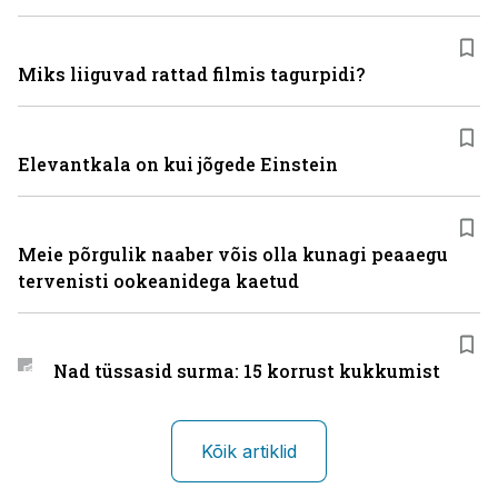
Miks liiguvad rattad filmis tagurpidi?
Elevantkala on kui jõgede Einstein
Meie põrgulik naaber võis olla kunagi peaaegu
tervenisti ookeanidega kaetud
Nad tüssasid surma: 15 korrust kukkumist
Kõik artiklid