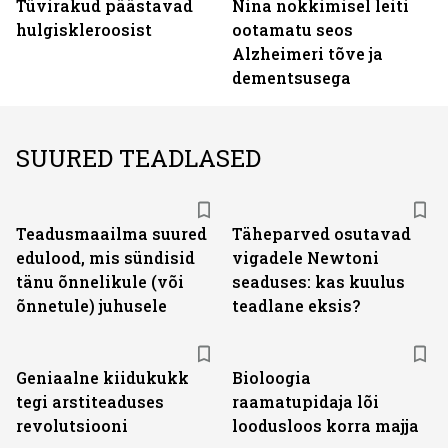
Tüvirakud päästavad
Nina nokkimisel leiti
hulgiskleroosist
ootamatu seos
Alzheimeri tõve ja
dementsusega
SUURED TEADLASED
Teadusmaailma suured
Täheparved osutavad
edulood, mis sündisid
vigadele Newtoni
tänu õnnelikule (või
seaduses: kas kuulus
õnnetule) juhusele
teadlane eksis?
Geniaalne kiidukukk
Bioloogia
tegi arstiteaduses
raamatupidaja lõi
revolutsiooni
loodusloos korra majja