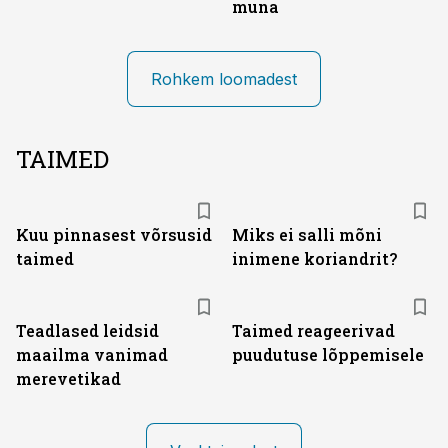
muna
Rohkem loomadest
TAIMED
Kuu pinnasest võrsusid
Miks ei salli mõni
taimed
inimene koriandrit?
Teadlased leidsid
Taimed reageerivad
maailma vanimad
puudutuse lõppemisele
merevetikad