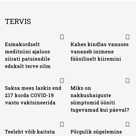
TERVIS
Esmakordselt
Kahes kindlas vanuses
meditsiini ajaloos
vananeb inimene
siirati patsiendile
füüsiliselt kiiremini
edukalt terve silm
Saksa mees laskis end
Miks on
217 korda COVID-19
nakkushaiguste
vastu vaktsineerida
sümptomid öösiti
tugevamad kui päeval?
Teeleht võib kaitsta
Põrgulik sügelemine