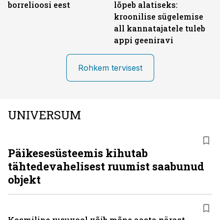
borrelioosi eest
lõpeb alatiseks:
kroonilise sügelemise
all kannatajatele tuleb
appi geeniravi
Rohkem tervisest
UNIVERSUM
Päikesesüsteemis kihutab
tähtedevahelisest ruumist saabunud
objekt
Kosmiline rusuvool võib mõne aasta pärast