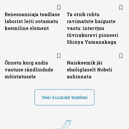
Renessansiaja teadlase
Ta otsib rohtu
laborist leiti ootamatu
ravimatute haiguste
keemiline element
vastu: intervjuu
tüvirakuravi pioneeri
Shinya Yamanakaga
Õnnetu kurg andis
Naiskeemik jäi
vastuse rändlindude
ebaõiglaselt Nobeli
mõistatusele
auhinnata
Veel kuulsaid teadlasi