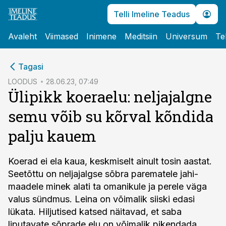
Telli Imeline Teadus
Avaleht
Viimased
Inimene
Meditsiin
Universum
Te
cebook
Tagasi
Twitter)
LOODUS
28.06.23, 07:49
Ülipikk koeraelu: neljajalgne
kedIn
semu võib su kõrval kõndida
ail
palju kauem
k
Koerad ei ela kaua, keskmiselt ainult tosin aastat.
Seetõttu on neljajalgse sõbra parematele jahi­
maadele minek alati ta omanikule ja perele väga
valus sündmus. Leina on võimalik siiski edasi
lükata. Hiljutised katsed näitavad, et saba
liputavate sõprade elu on võimalik pikendada.