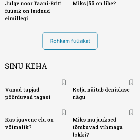
Julge noor Taani-Briti
Miks jää on libe?
füüsik on leidnud
eimillegi
Rohkem füüsikat
SINU KEHA
Vanad tapjad
Kolju näitab denislase
pöörduvad tagasi
nägu
Kas igavene elu on
Miks mu juuksed
võimalik?
tõmbuvad vihmaga
lokki?