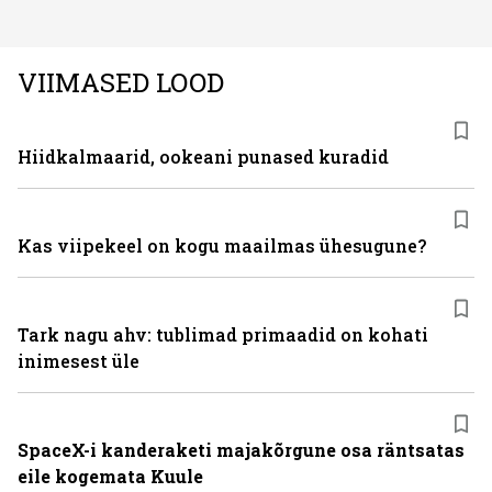
kvaliteetsed, säilitades seejuures ka sõidukvaliteedi
ning –mugavuse?
VIIMASED LOOD
Hiidkalmaarid, ookeani punased kuradid
Kas viipekeel on kogu maailmas ühesugune?
Tark nagu ahv: tublimad primaadid on kohati
inimesest üle
SpaceX-i kanderaketi majakõrgune osa räntsatas
eile kogemata Kuule