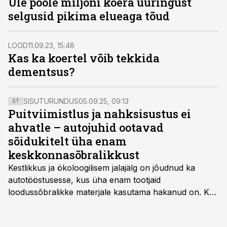
Üle poole miljoni koera uuringust
selgusid pikima elueaga tõud
LOOD
11.09.23, 15:48
Kas ka koertel võib tekkida
dementsus?
SISUTURUNDUS
05.09.25, 09:13
ST
Puitviimistlus ja nahksisustus ei
ahvatle – autojuhid ootavad
sõidukitelt üha enam
keskkonnasõbralikkust
Kestlikkus ja ökoloogilisem jalajälg on jõudnud ka
autotööstusesse, kus üha enam tootjaid
loodussõbralikke materjale kasutama hakanud on. Kui
palju mõjutab see sõidukit hankides ostjat ja kas
keskkonnasäästlikud materjalid on praktilised ning