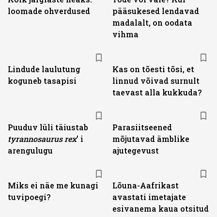
loomade ohverdused
pääsukesed lendavad
madalalt, on oodata
vihma
Lindude laulutung
Kas on tõesti tõsi, et
koguneb tasapisi
linnud võivad surnult
taevast alla kukkuda?
Puuduv lüli täiustab
Parasiitseened
tyranno­saurus rex
’ i
mõjutavad ämblike
arengulugu
ajutegevust
Miks ei näe me kunagi
Lõuna-Aafrikast
tuvipoegi?
avastati imetajate
esivanema kaua otsitud