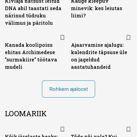
Kiviaja nätsust leitud
Kauge kleepuv
DNA abil taastati seda
minevik: kes leiutas
närinud tüdruku
liimi?
välimus ja päritolu
Kanada koolipoiss
Ajaarvamise ajalugu:
ehitas Archimedese
kalendrite täpsuse üle
"surmakiire" töötava
on jageldud
mudeli
aastatuhandeid
Rohkem ajaloost
LOOMARIIK
Kõik järglaste heaks:
Tõde või vale? Kui