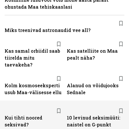
ohustada Maa tehiskaaslasi
Miks treenivad astronaudid vee all?
Kas samal orbiidil saab
Kas satelliite on Maa
tiirelda mitu
pealt näha?
taevakeha?
Kolm kosmoseeksperti
Alanud on võidujooks
usub Maa-välisesse ellu
Sednale
Kui tihti noored
10 levinud seksimüüti:
seksivad?
naistel on G-punkt