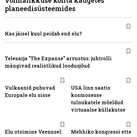
võimalikkuse kohta kaugetes
planeedisüsteemides
Kas jäisel kuul peidab end elu?
Telesarja "The Expanse" arvustus: juhtrolli
mängivad realistlikud loodusjõud
Vulkaanid puhuvad
USA linn saatis
Europale elu sisse
kosmosesse
tulnukatele mõeldud
virtuaalse küllakutse
Elu otsimine Veenusel:
Mehhiko kongressi ette