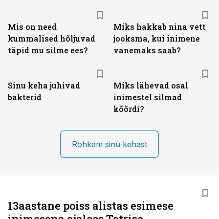
Mis on need
Miks hakkab nina vett
kummalised hõljuvad
jooksma, kui inimene
täpid mu silme ees?
vanemaks saab?
Sinu keha juhivad
Miks lähevad osal
bakterid
inimestel silmad
kõõrdi?
Rohkem sinu kehast
13aastane poiss alistas esimese
inimesena ajaloos Tetrise