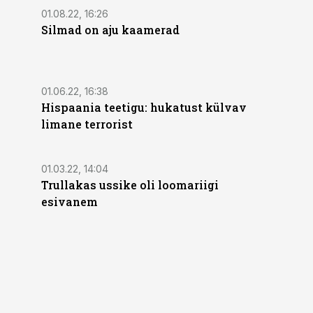
01.08.22, 16:26
Silmad on aju kaamerad
01.06.22, 16:38
Hispaania teetigu: hukatust külvav
limane terrorist
01.03.22, 14:04
Trullakas ussike oli loomariigi
esivanem