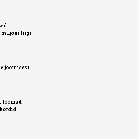
sed
iljoni liigi
ee joomisest
a: loomad
kordid