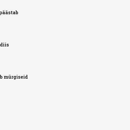
päästab
diis
b mürgiseid