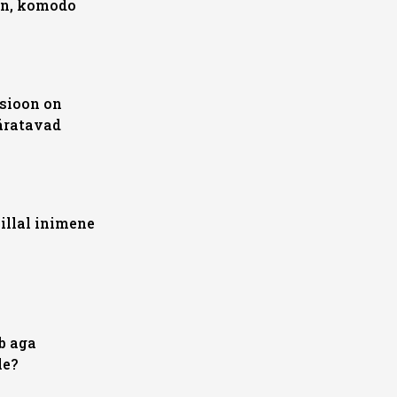
on, komodo
tsioon on
äratavad
illal inimene
b aga
le?