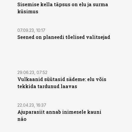
Sisemise kella täpsus on elu ja surma
küsimus
07.09.23, 10:17
Seened on planeedi tõelised valitsejad
29.06.23, 07:52
Vulkaanid süütasid sädeme: elu võis
tekkida tardunud laavas
22.04.23, 16:37
Ajuparasiit annab inimesele kauni
näo