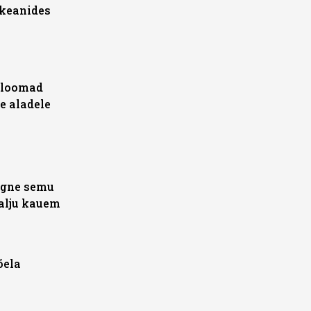
okeanides
 loomad
e aladele
algne semu
palju kauem
õela