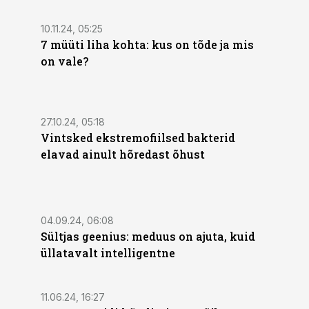
10.11.24, 05:25
7 müüti liha kohta: kus on tõde ja mis
on vale?
27.10.24, 05:18
Vintsked ekstremofiilsed bakterid
elavad ainult hõredast õhust
04.09.24, 06:08
Sültjas geenius: meduus on ajuta, kuid
üllatavalt intelligentne
11.06.24, 16:27