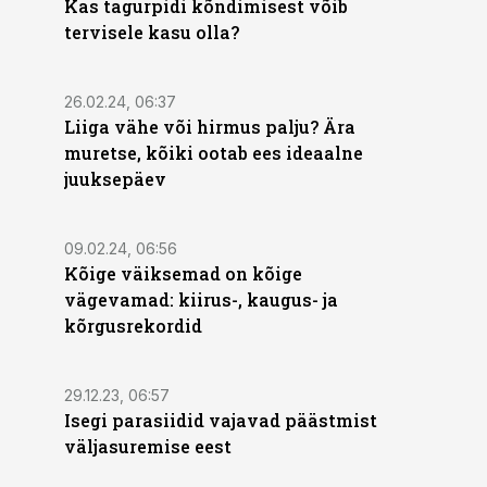
Kas tagurpidi kõndimisest võib
tervisele kasu olla?
26.02.24, 06:37
Liiga vähe või hirmus palju? Ära
muretse, kõiki ootab ees ideaalne
juuksepäev
09.02.24, 06:56
Kõige väiksemad on kõige
vägevamad: kiirus-, kaugus- ja
kõrgusrekordid
29.12.23, 06:57
Isegi parasiidid vajavad päästmist
väljasuremise eest