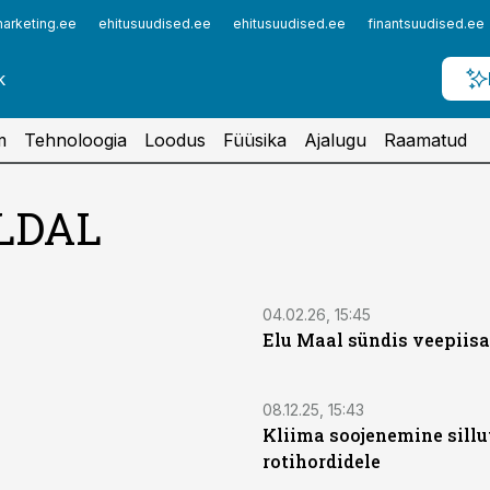
arketing.ee
ehitusuudised.ee
ehitusuudised.ee
finantsuudised.ee
m
Tehnoloogia
Loodus
Füüsika
Ajalugu
Raamatud
LDAL
04.02.26, 15:45
Elu Maal sündis veepiis
08.12.25, 15:43
Kliima soojenemine sillu
rotihordidele