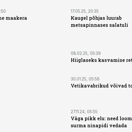
5:50
17.05.25, 20:35
ine maakera
Kaugel põhjas luurab
metsapinnases salatuli
08.02.25, 05:39
Hiiglaseks kasvamise re
30.01.25, 05:58
Vetikavabrikud võivad t
27.11.24, 05:55
Väga pikk elu: need loo
surma ninapidi vedada