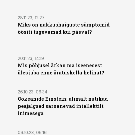
28.11.23, 12:27
Miks on nakkushaiguste sümptomid
öösiti tugevamad kui päeval?
20.11.23, 14:19
Mis põhjusel ärkan ma iseenesest
üles juba enne äratuskella helinat?
26.10.23, 06:34
Ookeanide Einstein: ülimalt nutikad
peajalgsed sarnanevad intellektilt
inimesega
09.10.23, 06:16