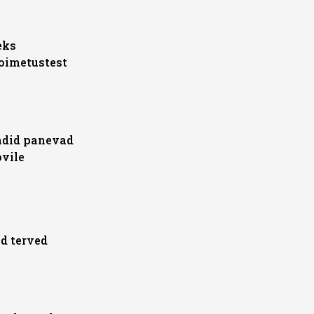
eks
oimetustest
endid panevad
ovile
d terved