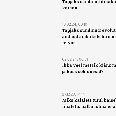
Tapjaks sündinud draak
varaan
10.02.24, 06:10
Tapjaks sündinud: evolu
andnud ämblikele hirmu
relvad
02.02.24, 06:51
Ikka veel metsik kiisu: m
ja kass sõbrunesid?
27.12.23, 14:14
Miks kalalett turul haise
lihaletis halba lõhna ei o