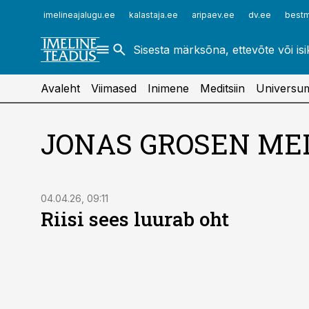
ehitusuudised.ee
raamatupidaja.ee
imelineajalugu.ee
kalastaja.ee
aripaev.ee
dv.ee
bestm
finantsuudised.ee
toostusuudised.ee
aritehnoloogia.ee
Avaleht
Viimased
Inimene
Meditsiin
Universu
JONAS GROSEN ME
04.04.26, 09:11
Riisi sees luurab oht