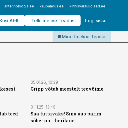
Iseteenindus
aritehnoloogia.ee
kaubandus.ee
kinnisvarauudised.ee
logistika
Telli Imeline Teadus
Küsi AI-lt
Telli Imeline Teadus
Logi sisse
Minu Imeline Teadus
05.01.26, 10:39
akesest
Gripp võtab meestelt teovõime
01.11.25, 13:46
tab teed
Saa tuttavaks! Sinu uus parim
sõber on... herilane