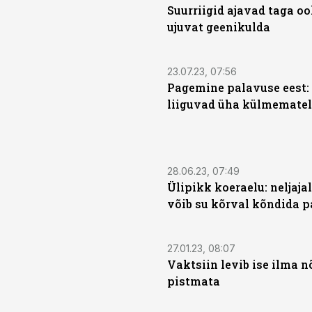
Suurriigid ajavad taga o
ujuvat geenikulda
23.07.23, 07:56
Pagemine palavuse eest:
liiguvad üha külmematel
28.06.23, 07:49
Ülipikk koeraelu: neljaj
võib su kõrval kõndida 
27.01.23, 08:07
Vaktsiin levib ise ilma n
pistmata