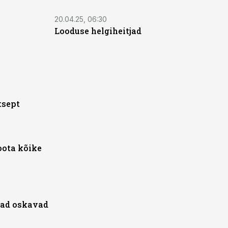
20.04.25, 06:30
Looduse helgiheitjad
tsept
oota kõike
mad oskavad