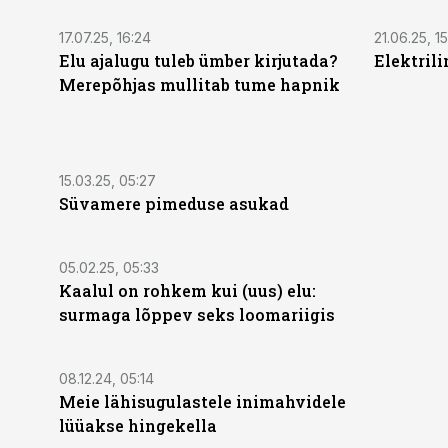
17.07.25, 16:24
21.06.25, 1
Elu ajalugu tuleb ümber kirjutada?
Elektril
Merepõhjas mullitab tume hapnik
15.03.25, 05:27
Süvamere pimeduse asukad
05.02.25, 05:33
Kaalul on rohkem kui (uus) elu:
surmaga lõppev seks loomariigis
08.12.24, 05:14
Meie lähisugulastele inimahvidele
lüüakse hingekella