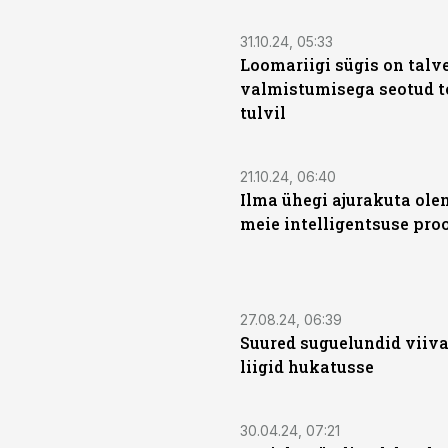
31.10.24, 05:33
Loomariigi sügis on talv
valmistumisega seotud t
tulvil
21.10.24, 06:40
Ilma ühegi ajurakuta ol
meie intelligentsuse pro
27.08.24, 06:39
Suured suguelundid viiva
liigid hukatusse
30.04.24, 07:21