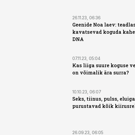
26.11.23, 06:36
Geenide Noa laev: teadla
kavatsevad koguda kahe m
DNA
07.11.23, 05:04
Kas liiga suure koguse v
on võimalik ära surra?
10.10.23, 06:07
Seks, tiinus, pulss, eluig
purustavad kõik kiirusre
26.09.23, 06:05