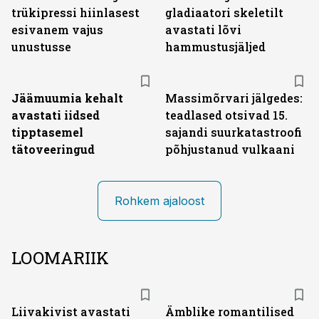
trükipressi hiinlasest
gladiaatori skeletilt
esivanem vajus
avastati lõvi
unustusse
hammustusjäljed
Jäämuumia kehalt
Massimõrvari jälgedes:
avastati iidsed
teadlased otsivad 15.
tipptasemel
sajandi suurkatastroofi
tätoveeringud
põhjustanud vulkaani
Rohkem ajaloost
LOOMARIIK
Liivakivist avastati
Ämblike romantilised