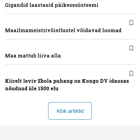
Gigandid laastasid päikesesüsteemi
Maailmameistrivõistlustel võidavad loomad
Maa mattub liiva alla
Kiirelt leviv Ebola puhang on Kongo DV idaosas
nõudnud üle 1500 elu
Kõik artiklid