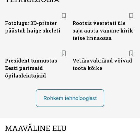
Fotolugu: 3D-printer
Rootsis veeretati üle
päästab haige skeleti
saja aasta vanune kirik
teise linnaossa
President tunnustas
Vetikavabrikud võivad
Eesti parimaid
toota kõike
õpilasleiutajaid
Rohkem tehnoloogiast
MAAVÄLINE ELU