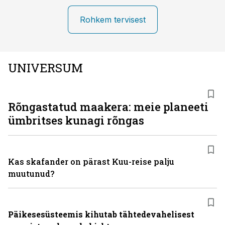
Rohkem tervisest
UNIVERSUM
Rõngastatud maakera: meie planeeti
ümbritses kunagi rõngas
Kas skafander on pärast Kuu-reise palju
muutunud?
Päikesesüsteemis kihutab tähtedevahelisest