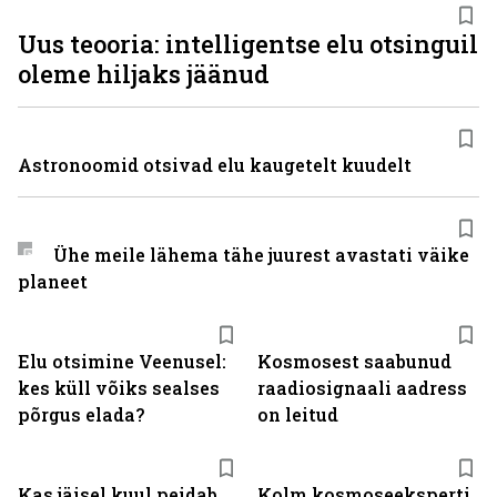
Uus teooria: intelligentse elu otsinguil
oleme hiljaks jäänud
Astronoomid otsivad elu kaugetelt kuudelt
Ühe meile lähema tähe juurest avastati väike
planeet
Elu otsimine Veenusel:
Kosmosest saabunud
kes küll võiks sealses
raadiosignaali aadress
põrgus elada?
on leitud
Kas jäisel kuul peidab
Kolm kosmoseeksperti