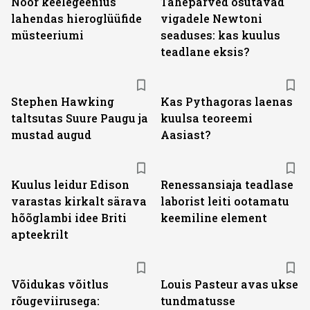
Noor keelegeenius
Täheparved osutavad
lahendas hieroglüüfide
vigadele Newtoni
müsteeriumi
seaduses: kas kuulus
teadlane eksis?
Stephen Hawking
Kas Pythagoras laenas
taltsutas Suure Paugu ja
kuulsa teoreemi
mustad augud
Aasiast?
Kuulus leidur Edison
Renessansiaja teadlase
varastas kirkalt särava
laborist leiti ootamatu
hõõglambi idee Briti
keemiline element
apteekrilt
Võidukas võitlus
Louis Pasteur avas ukse
rõugeviirusega:
tundmatusse