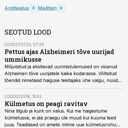
Arstiteadus
Meditsiin
SEOTUD LOOD
LOOD
27.07.23, 07:26
Pettus ajas Alzheimeri tõve uurijad
ummikusse
Mõjutatud ja eksitavad uurimistulemused on visanud
Alzheimeri tõve uurijatele kaika kodarasse. Võltsitud
tõendid nimetasid haiguse tekitajaks ühe valgu, nüüd
aga tuleb välja, et seda pole põhjust süüdistada.
LOOD
01.03.18, 15:53
Külmetus on peagi ravitav
Nina tilgub ja kurk on valus. Kui me haigestume
külmetus­se, ei jää praegu üle muud kui kuuma teed
juua. Teadlased on ametis mitme uue külmetusrohu