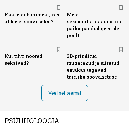
Kas leidub inimesi, kes
Meie
üldse ei soovi seksi?
seksuaalfantaasiad on
paika pandud geenide
poolt
Kui tihti noored
3D-prinditud
seksivad?
munarakud ja siiratud
emakas tagavad
täieliku soovahetuse
Veel sel teemal
PSÜHHOLOOGIA