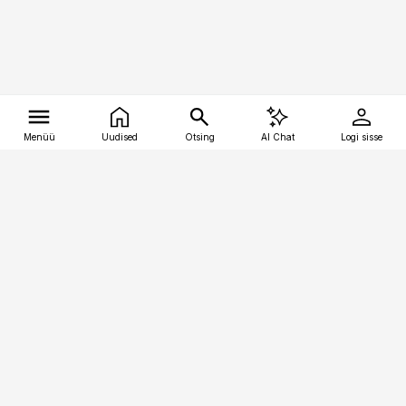
Menüü
Uudised
Otsing
AI Chat
Logi sisse
Vana-Lõuna 39/1, 19094 Tallinn
(+372) 667 0111
tellimiskeskus@aripaev.ee
Telli Imeline Teadus
Uudiskirjad
Kontakt
Sisu kasutamisõigused
Ajakirjaniku