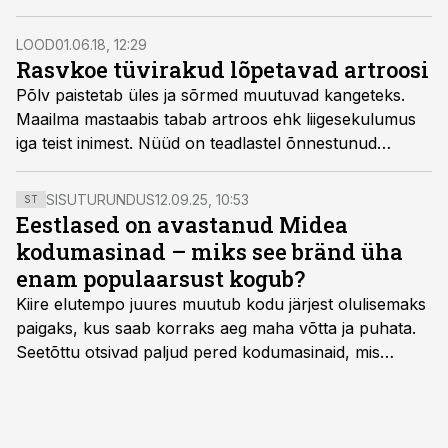
katsetamisega ning tulevikus saame võib-olla end
külmetuse vastu isegi vaktsineerida.
LOOD
01.06.18, 12:29
Rasvkoe tüvirakud lõpetavad artroosi
Põlv paistetab üles ja sõrmed muutuvad kangeteks.
Maailma mastaabis tabab artroos ehk liigesekulumus
iga teist inimest. Nüüd on teadlastel õnnestunud
tüvirakkude abiga taastada nii lagunev kõhr kui ka
kulunud luuotsad.
SISUTURUNDUS
12.09.25, 10:53
ST
Eestlased on avastanud Midea
kodumasinad – miks see bränd üha
enam populaarsust kogub?
Kiire elutempo juures muutub kodu järjest olulisemaks
paigaks, kus saab korraks aeg maha võtta ja puhata.
Seetõttu otsivad paljud pered kodumasinaid, mis
oleksid usaldusväärsed, säästaksid aega ja looksid
kodus mõnusama keskkonna. Just neid vajadusi täidab
rahvusvaheline kodumasinate tootja Midea, mis on