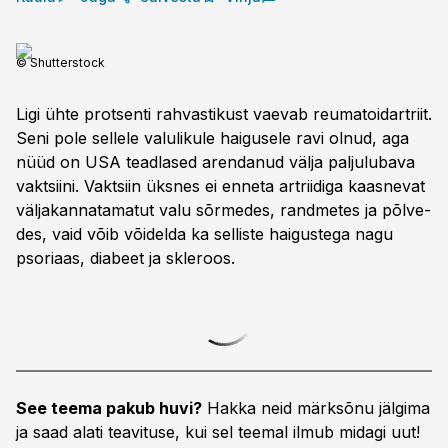
© Shutterstock
Ligi ühte protsenti rahvastikust vaevab reumatoidartriit.
Seni pole sellele valulikule haigusele ravi olnud, aga
nüüd on USA teadlased arendanud välja paljulubava
vaktsiini. Vaktsiin üksnes ei enneta artriidiga kaasnevat
välja­kannatamatut valu sõrmedes, randmetes ja põlve­
des, vaid võib võidelda ka selliste haigustega nagu
psoriaas, diabeet ja skleroos.
See teema pakub huvi?
Hakka neid märksõnu jälgima
ja saad alati teavituse, kui sel teemal ilmub midagi uut!