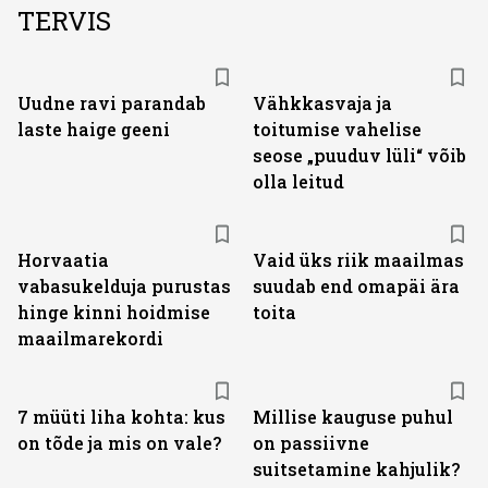
TERVIS
Uudne ravi parandab
Vähkkasvaja ja
laste haige geeni
toitumise vahelise
seose „puuduv lüli“ võib
olla leitud
Horvaatia
Vaid üks riik maailmas
vabasukelduja purustas
suudab end omapäi ära
hinge kinni hoidmise
toita
maailmarekordi
7 müüti liha kohta: kus
Millise kauguse puhul
on tõde ja mis on vale?
on passiivne
suitsetamine kahjulik?