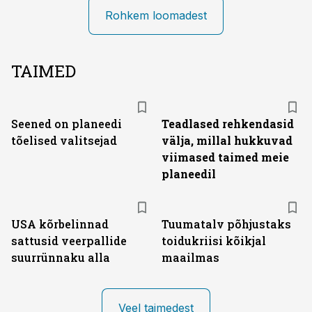
Rohkem loomadest
TAIMED
Seened on planeedi
Teadlased rehkendasid
tõelised valitsejad
välja, millal hukkuvad
viimased taimed meie
planeedil
USA kõrbelinnad
Tuumatalv põhjustaks
sattusid veerpallide
toidukriisi kõikjal
suurrünnaku alla
maailmas
Veel taimedest