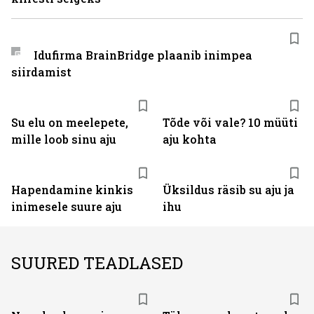
Idufirma BrainBridge plaanib inimpea
siirdamist
Su elu on meelepete,
Tõde või vale? 10 müüti
mille loob sinu aju
aju kohta
Hapendamine kinkis
Üksildus räsib su aju ja
inimesele suure aju
ihu
SUURED TEADLASED