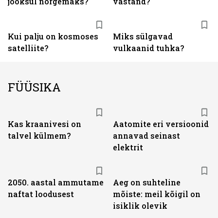
jooksul nõrgemaks?
vastand?
Kui palju on kosmoses
Miks sülgavad
satelliite?
vulkaanid tuhka?
FÜÜSIKA
Kas kraanivesi on
Aatomite eri versioonid
talvel külmem?
annavad seinast
elektrit
2050. aastal ammutame
Aeg on suhteline
naftat loodusest
mõiste: meil kõigil on
isiklik olevik