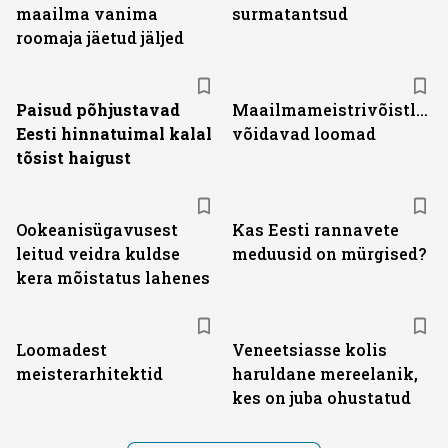
maailma vanima
surmatantsud
roomaja jäetud jäljed
Paisud põhjustavad
Maailmameistrivõistluste
Eesti hinnatuimal kalal
võidavad loomad
tõsist haigust
Ookeanisügavusest
Kas Eesti rannavete
leitud veidra kuldse
meduusid on mürgised?
kera mõistatus lahenes
Loomadest
Veneetsiasse kolis
meisterarhitektid
haruldane mereelanik,
kes on juba ohustatud