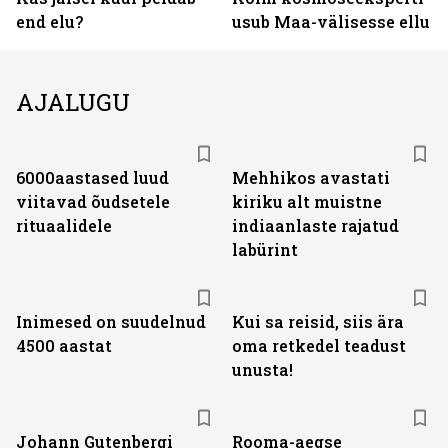
end elu?
usub Maa-välisesse ellu
AJALUGU
6000aastased luud
Mehhikos avastati
viitavad õudsetele
kiriku alt muistne
rituaalidele
indiaanlaste rajatud
labürint
Inimesed on suudelnud
Kui sa reisid, siis ära
4500 aastat
oma retkedel teadust
unusta!
Johann Gutenbergi
Rooma-aegse