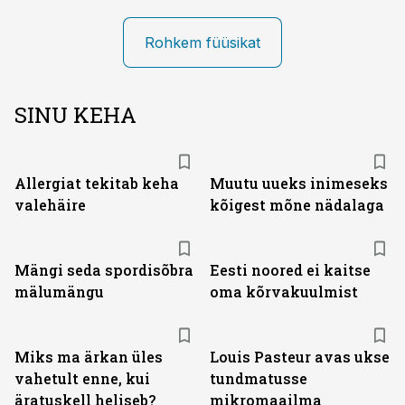
Rohkem füüsikat
SINU KEHA
Allergiat tekitab keha
Muutu uueks inimeseks
valehäire
kõigest mõne nädalaga
Mängi seda spordisõbra
Eesti noored ei kaitse
mälumängu
oma kõrvakuulmist
Miks ma ärkan üles
Louis Pasteur avas ukse
vahetult enne, kui
tundmatusse
äratuskell heliseb?
mikromaailma