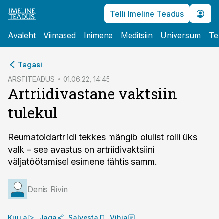
Telli Imeline Teadus
Avaleht
Viimased
Inimene
Meditsiin
Universum
Te
cebook
Tagasi
Twitter)
ARSTITEADUS
01.06.22, 14:45
Artriidivastane vaktsiin
kedIn
tulekul
ail
k
Reumatoidartriidi tekkes mängib olulist rolli üks
valk – see avastus on artriidivaktsiini
väljatöötamisel esimene tähtis samm.
Denis Rivin
Kuula
Jaga
Salvesta
Vihja