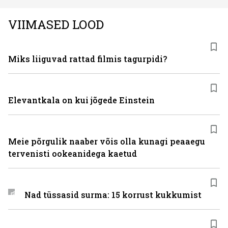
Eestis viimastel aastatel kiiresti tuntust kogunud.
VIIMASED LOOD
Miks liiguvad rattad filmis tagurpidi?
Elevantkala on kui jõgede Einstein
Meie põrgulik naaber võis olla kunagi peaaegu
tervenisti ookeanidega kaetud
Nad tüssasid surma: 15 korrust kukkumist