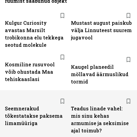
ruumist saabunud objekt
Kulgur Curiosity
Mustast august paiskub
avastas Marsilt
välja Linnuteest suurem
trobikonna elu tekkega
jugavool
seotud molekule
Kosmiline rusuvool
Kaugel planeedil
võib ohustada Maa
möllavad äärmuslikud
tehiskaaslasi
tormid
Seemnerakud
Teadus linade vahel:
tõkestatakse paksema
mis sinu kehas
limamüüriga
armumise ja seksimise
ajal toimub?