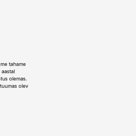
ui me tahame
 aastal
stus olemas.
 tuumas olev