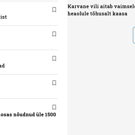
Karvane vili aitab vaimsel
heaolule tõhusalt kaasa
ist
ad
aosas nõudnud üle 1500