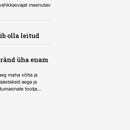
vähkkasvajat meenutav
b olla leitud
bränd üha enam
aeg maha võtta ja
äästaksid aega ja
umasinate tootja