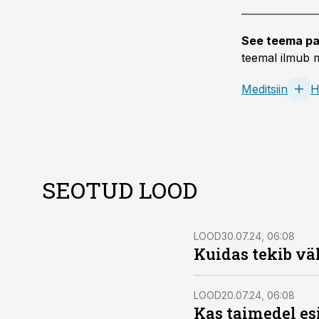
See teema pa
teemal ilmub m
Meditsiin
H
SEOTUD LOOD
LOOD
30.07.24, 06:08
Kuidas tekib v
LOOD
20.07.24, 06:08
Kas taimedel es