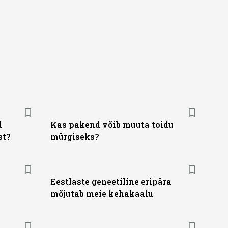
d
Kas pakend võib muuta toidu
st?
mürgiseks?
Eestlaste geneetiline eripära
mõjutab meie kehakaalu