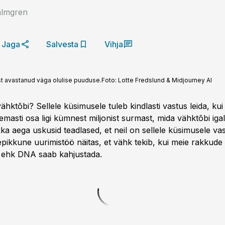
lmgren
Jaga
Salvesta
Vihja
t avastanud väga olulise puuduse.
Foto:
Lotte Fredslund & Midjourney AI
vähktõbi? Sellele küsimusele tuleb kindlasti vastus leida, k
masti osa ligi kümnest miljonist surmast, mida vähktõbi igal
ka aega uskusid teadlased, et neil on sellele küsimusele va
pikkune uurimistöö näitas, et vähk tekib, kui meie rakkude
e ehk DNA saab kahjustada.