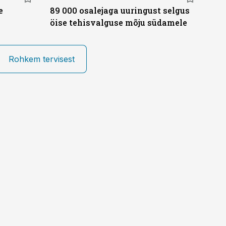
e
89 000 osalejaga uuringust selgus
öise tehisvalguse mõju südamele
Rohkem tervisest