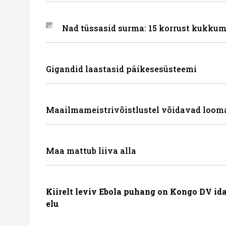
Nad tüssasid surma: 15 korrust kukkum
Gigandid laastasid päikesesüsteemi
Maailmameistrivõistlustel võidavad loom
Maa mattub liiva alla
Kiirelt leviv Ebola puhang on Kongo DV id
elu