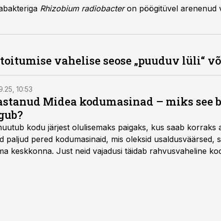
labakteriga
Rhizobium radiobacter
on pöögitüvel arenenud 
oitumise vahelise seose „puuduv lüli“ või
9.25, 10:53
vastanud Midea kodumasinad – miks see 
gub?
muutub kodu järjest olulisemaks paigaks, kus saab korraks 
ad paljud pered kodumasinaid, mis oleksid usaldusväärsed, s
 keskkonna. Just neid vajadusi täidab rahvusvaheline kod
mastel aastatel kiiresti tuntust kogunud.