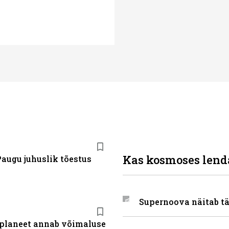
Kas kosmoses lenda
Paugu juhuslik tõestus
Supernoova näitab t
planeet annab võimaluse