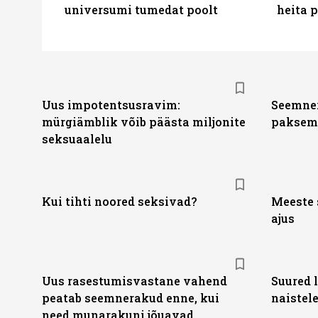
universumi tumedat poolt
heita 
Uus impotentsusravim:
Seemner
mürgiämblik võib päästa miljonite
paksem
seksuaalelu
Kui tihti noored seksivad?
Meeste 
ajus
Uus rasestumisvastane vahend
Suured l
peatab seemnerakud enne, kui
naistel
need munarakuni jõuavad