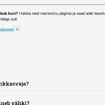
kub huvi?
Hakka neid märksõnu jälgima ja saad alati teavitu
idagi uut!
aigused
ähkkasvaja?
ineb vähki?