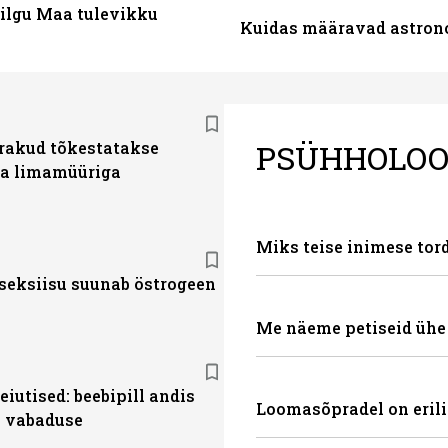
pilgu Maa tulevikku
Kuidas määravad astron
PSÜHHOLOO
akud tõkestatakse
a limamüüriga
Miks teise inimese tor
seksiisu suunab östrogeen
Me näeme petiseid ühe 
eiutised: beebipill andis
Loomasõpradel on eril
e vabaduse