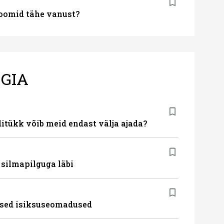
oomid tähe vanust?
GIA
ditükk võib meid endast välja ajada?
silmapilguga läbi
ised isiksuseomadused