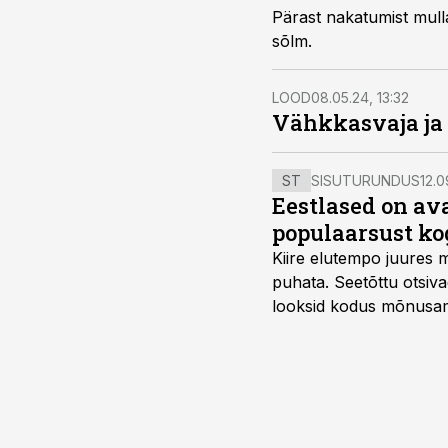
Pärast nakatumist mul
sõlm.
LOOD
08.05.24, 13:32
Vähkkasvaja ja t
ST
SISUTURUNDUS
12.0
Eestlased on a
populaarsust ko
Kiire elutempo juures 
puhata. Seetõttu otsiv
looksid kodus mõnusama
Midea, mis on Eestis vii