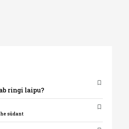
b ringi laipu?
ähe südant