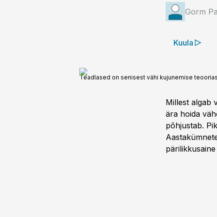
Gorm Pa
Kuula
Teadlased on senisest vähi kujunemise teoorias
Millest algab 
ära hoida vähe
põhjustab. Pik
Aastakümnete­
pärilikkusain