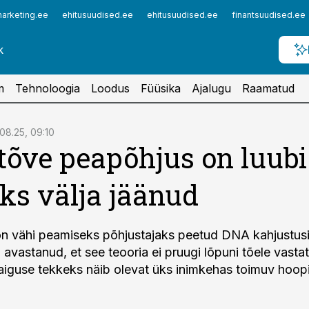
arketing.ee
ehitusuudised.ee
ehitusuudised.ee
finantsuudised.ee
m
Tehnoloogia
Loodus
Füüsika
Ajalugu
Raamatud
08.25, 09:10
õve peapõhjus on luubi 
ks välja jäänud
on vähi peamiseks põhjustajaks peetud DNA kahjustus
avastanud, et see teooria ei pruugi lõpuni tõele vastat
haiguse tekkeks näib olevat üks inimkehas toimuv hoopis