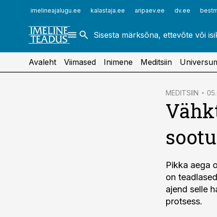
ehitusuudised.ee
raamatupidaja.ee
imelineajalugu.ee
kalastaja.ee
aripaev.ee
dv.ee
bestm
finantsuudised.ee
toostusuudised.ee
aritehnoloogia.ee
Avaleht
Viimased
Inimene
Meditsiin
Universu
cebook
MEDITSIIN
05.
Vähkt
Twitter)
kedIn
sootu
ail
k
Pikka aega 
on teadlased 
ajend selle 
protsess.