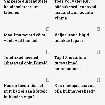
Väikeste dinosauruste
Tõde või vale? Kui
haudemüsteerium
pääsukesed lendavad
lahenes
madalalt, on oodata
vihma
Maailmameistrivõistlustel
Väljasurnud liigid
võidavad loomad
tuuakse tagasi
Tundlikud meeled
Top 10: maailma
juhatavad ööhulkureid
tugevaimad
hammustused
Kas on tõesti tõsi, et
Kas imetajad saavad
putukad ei saa kõrgelt
olla külmaverelised?
kukkudes viga?