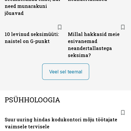
need munarakuni
jõuavad
10 levinud seksimüüti:
Millal hakkasid meie
naistel on G-punkt
esivanemad
neandertallastega
seksima?
Veel sel teemal
PSÜHHOLOOGIA
Suur uuring hindas kodukontori mõju töötajate
vaimsele tervisele