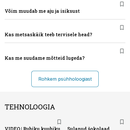
Võim muudab me aju ja isiksust
Kas metsaskäik teeb tervisele head?
Kas me suudame mõtteid lugeda?
Rohkem psühholoogiast
TEHNOLOOGIA
VIDEO | Rubiku kuubiku
Sulanud šokolaad