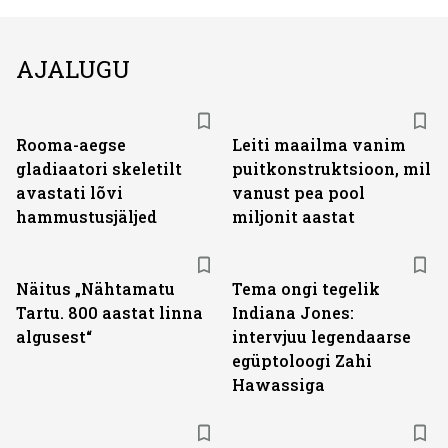
AJALUGU
Rooma-aegse
Leiti maailma vanim
gladiaatori skeletilt
puitkonstruktsioon, mil
avastati lõvi
vanust pea pool
hammustusjäljed
miljonit aastat
Näitus „Nähtamatu
Tema ongi tegelik
Tartu. 800 aastat linna
Indiana Jones:
algusest“
intervjuu legendaarse
egüptoloogi Zahi
Hawassiga