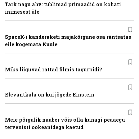
Tark nagu ahv: tublimad primaadid on kohati
inimesest üle
SpaceX-i kanderaketi majakõrgune osa räntsatas
eile kogemata Kuule
Miks liiguvad rattad filmis tagurpidi?
Elevantkala on kui jõgede Einstein
Meie põrgulik naaber võis olla kunagi peaaegu
tervenisti ookeanidega kaetud