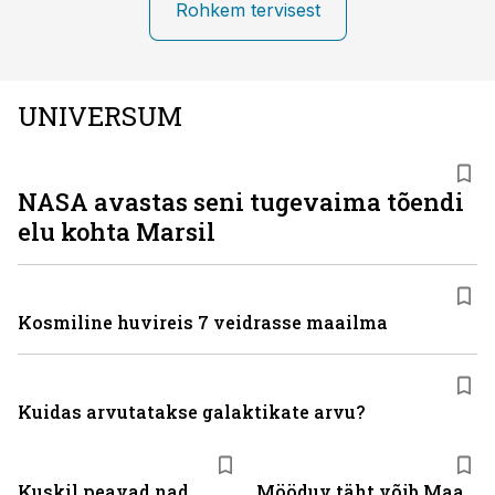
Rohkem tervisest
UNIVERSUM
NASA avastas seni tugevaima tõendi
elu kohta Marsil
Kosmiline huvireis 7 veidrasse maailma
Kuidas arvutatakse galaktikate arvu?
Kuskil peavad nad
Mööduv täht võib Maa