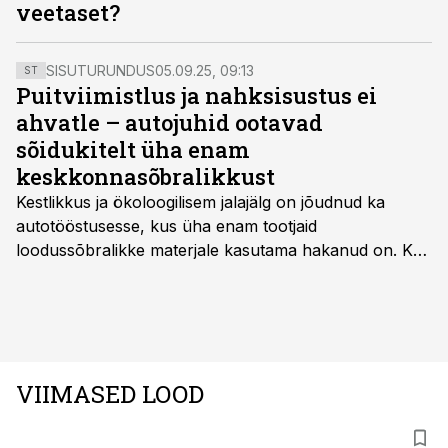
veetaset?
SISUTURUNDUS
05.09.25, 09:13
ST
Puitviimistlus ja nahksisustus ei
ahvatle – autojuhid ootavad
sõidukitelt üha enam
keskkonnasõbralikkust
Kestlikkus ja ökoloogilisem jalajälg on jõudnud ka
autotööstusesse, kus üha enam tootjaid
loodussõbralikke materjale kasutama hakanud on. Kui
palju mõjutab see sõidukit hankides ostjat ja kas
keskkonnasäästlikud materjalid on praktilised ning
kvaliteetsed, säilitades seejuures ka sõidukvaliteedi
ning –mugavuse?
VIIMASED LOOD