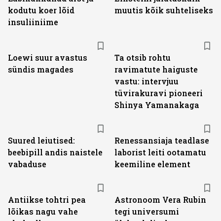
kodutu koer lõid
muutis kõik suhteliseks
insuliiniime
Loewi suur avastus
Ta otsib rohtu
sündis magades
ravimatute haiguste
vastu: intervjuu
tüvirakuravi pioneeri
Shinya Yamanakaga
Suured leiutised:
Renessansiaja teadlase
beebipill andis naistele
laborist leiti ootamatu
vabaduse
keemiline element
Antiikse tohtri pea
Astronoom Vera Rubin
lõikas nagu vahe
tegi universumi