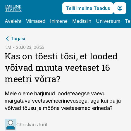
Telli Imeline Teadus
Avaleht
Viimased
Inimene
Meditsiin
Universum
Te
cebook
Tagasi
Twitter)
ILM
20.10.23, 06:53
Kas on tõesti tõsi, et looded
kedIn
võivad muuta veetaset 16
ail
meetri võrra?
k
Meie oleme harjunud loodeteaegse vaevu
märgatava veetaseme­erinevusega, aga kui palju
võivad tõusu ja mõõna veetasemed erineda?
Christian Juul