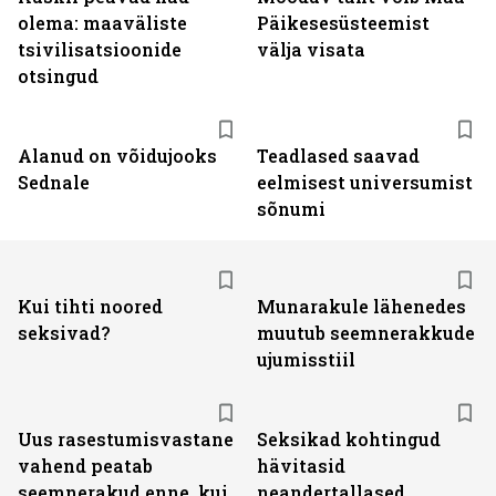
olema: maaväliste
Päikesesüsteemist
tsivilisatsioonide
välja visata
otsingud
Alanud on võidujooks
Teadlased saavad
Sednale
eelmisest universumist
sõnumi
Kui tihti noored
Munarakule lähenedes
seksivad?
muutub seemnerakkude
ujumisstiil
Uus rasestumisvastane
Seksikad kohtingud
vahend peatab
hävitasid
seemnerakud enne, kui
neandertallased