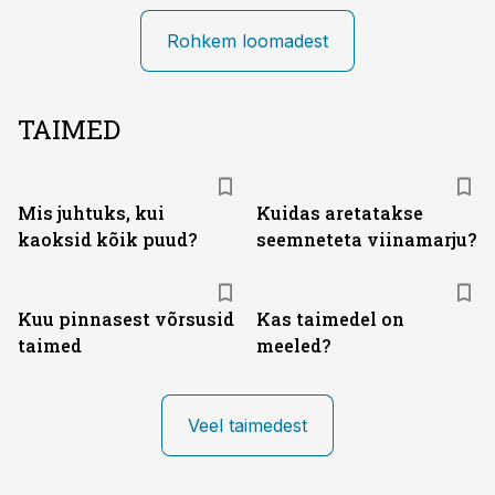
Rohkem loomadest
TAIMED
Mis juhtuks, kui
Kuidas aretatakse
kaoksid kõik puud?
seemneteta viinamarju?
Kuu pinnasest võrsusid
Kas taimedel on
taimed
meeled?
Veel taimedest