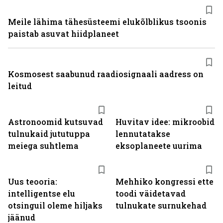
Meile lähima tähesüsteemi elukõlblikus tsoonis
paistab asuvat hiidplaneet
Kosmosest saabunud raadiosignaali aadress on
leitud
Astronoomid kutsuvad
Huvitav idee: mikroobid
tulnukaid jututuppa
lennutatakse
meiega suhtlema
eksoplaneete uurima
Uus teooria:
Mehhiko kongressi ette
intelligentse elu
toodi väidetavad
otsinguil oleme hiljaks
tulnukate surnukehad
jäänud