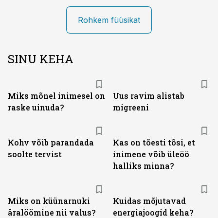
Rohkem füüsikat
SINU KEHA
Miks mõnel inimesel on
Uus ravim alistab
raske uinuda?
migreeni
Kohv võib parandada
Kas on tõesti tõsi, et
soolte tervist
inimene võib üleöö
halliks minna?
Miks on küünarnuki
Kuidas mõjutavad
äralöömine nii valus?
energiajoogid keha?