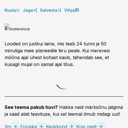
Kuula
Jaga
Salvesta
Vihja
© Shutterstock
Looded on justkui laine, mis teeb 24 tunni ja 50
minutiga meie planeedile tiiru peale. Kui merevesi
mõõna ajal ühest kohast kaob, tähendab see, et
kusagil mujal on samal ajal tõus.
See teema pakub huvi?
Hakka neid märksõnu jälgima
ja saad alati teavituse, kui sel teemal ilmub midagi uut!
Ilm
Füüsika
Keskkond
Küsi meilt