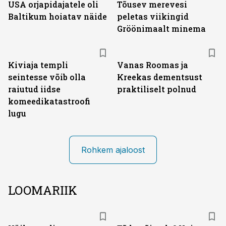
USA orjapidajatele oli
Tõusev merevesi
Baltikum hoiatav näide
peletas viikingid
Gröönimaalt minema
Kiviaja templi
Vanas Roomas ja
seintesse võib olla
Kreekas dementsust
raiutud iidse
praktiliselt polnud
komeedikatastroofi
lugu
Rohkem ajaloost
LOOMARIIK