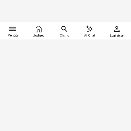
Menüü
Uudised
Otsing
AI Chat
Logi sisse
Vana-Lõuna 39/1, 19094 Tallinn
(+372) 667 0111
tellimiskeskus@aripaev.ee
Telli Imeline Teadus
Uudiskirjad
Kontakt
Sisu kasutamisõigused
Ajakirjaniku
eetikakoodeks