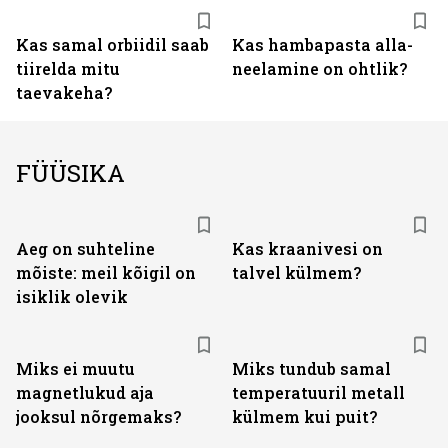
Kas samal orbiidil saab
Kas hambapasta alla­
tiirelda mitu
neelamine on ohtlik?
taevakeha?
FÜÜSIKA
Aeg on suhteline
Kas kraanivesi on
mõiste: meil kõigil on
talvel külmem?
isiklik olevik
Miks ei muutu
Miks tundub samal
magnetlukud aja
temperatuuril metall
jooksul nõrgemaks?
külmem kui puit?