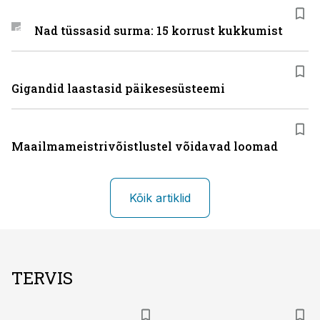
Nad tüssasid surma: 15 korrust kukkumist
Gigandid laastasid päikesesüsteemi
Maailmameistrivõistlustel võidavad loomad
Kõik artiklid
TERVIS