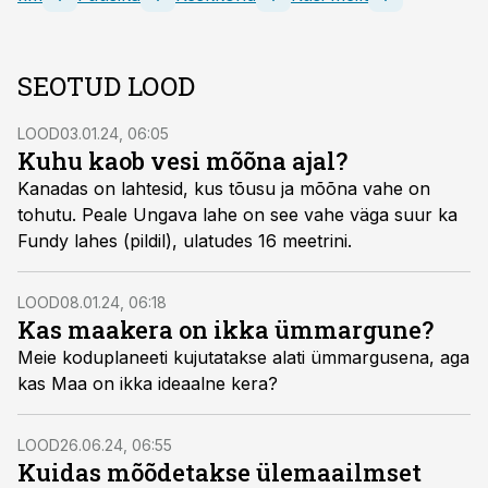
SEOTUD LOOD
LOOD
03.01.24, 06:05
Kuhu kaob vesi mõõna ajal?
Kanadas on lahtesid, kus tõusu ja mõõna vahe on
tohutu. Peale Ungava lahe on see vahe väga suur ka
Fundy lahes (pildil), ulatudes 16 meetrini.
LOOD
08.01.24, 06:18
Kas maakera on ikka ümmargune?
Meie koduplaneeti kujutatakse alati ümmargusena, aga
kas Maa on ikka ideaalne kera?
LOOD
26.06.24, 06:55
Kuidas mõõdetakse ülemaailmset