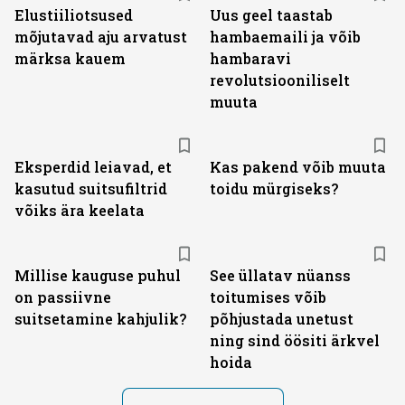
Elustiiliotsused
Uus geel taastab
mõjutavad aju arvatust
hambaemaili ja võib
märksa kauem
hambaravi
revolutsiooniliselt
muuta
Eksperdid leiavad, et
Kas pakend võib muuta
kasutud suitsufiltrid
toidu mürgiseks?
võiks ära keelata
Millise kauguse puhul
See üllatav nüanss
on passiivne
toitumises võib
suitsetamine kahjulik?
põhjustada unetust
ning sind öösiti ärkvel
hoida