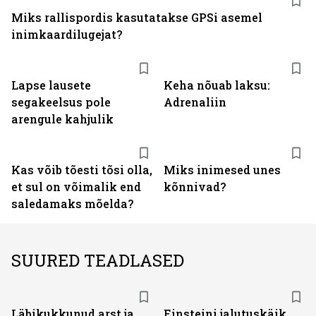
Miks rallispordis kasutatakse GPSi asemel
inimkaardilugejat?
Lapse lausete
Keha nõuab laksu:
segakeelsus pole
Adrenaliin
arengule kahjulik
Kas võib tõesti tõsi olla,
Miks inimesed unes
et sul on võimalik end
kõnnivad?
saledamaks mõelda?
SUURED TEADLASED
Läbikukkunud arst ja
Einsteini jalutuskäik