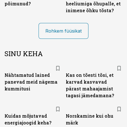
põimunud?
heeliumiga ­­õhupalle, et
inimene õhku tõsta?
Rohkem füüsikat
SINU KEHA
Nähtamatud lained
Kas on tõesti tõsi, et
panevad meid nägema
karvad kasvavad
kummitusi
pärast mahaajamist
tagasi jämedamana?
Kuidas mõjutavad
Norskamine kui ohu
energiajoogid keha?
märk