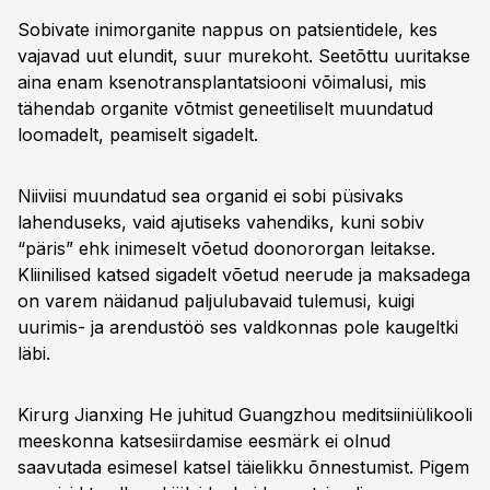
Sobivate inimorganite nappus on patsientidele, kes
vajavad uut elundit, suur murekoht. Seetõttu uuritakse
aina enam ksenotransplantatsiooni võimalusi, mis
tähendab organite võtmist geneetiliselt muundatud
loomadelt, peamiselt sigadelt.
Niiviisi muundatud sea organid ei sobi püsivaks
lahenduseks, vaid ajutiseks vahendiks, kuni sobiv
“päris” ehk inimeselt võetud doonororgan leitakse.
Kliinilised katsed sigadelt võetud neerude ja maksadega
on varem näidanud paljulubavaid tulemusi, kuigi
uurimis- ja arendustöö ses valdkonnas pole kaugeltki
läbi.
Kirurg Jianxing He juhitud Guangzhou meditsiiniülikooli
meeskonna katsesiirdamise eesmärk ei olnud
saavutada esimesel katsel täielikku õnnestumist. Pigem