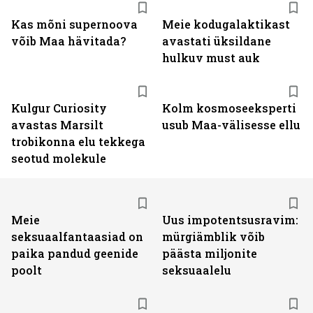
Kas mõni supernoova
Meie kodugalaktikast
võib Maa hävitada?
avastati üksildane
hulkuv must auk
Kulgur Curiosity
Kolm kosmoseeksperti
avastas Marsilt
usub Maa-välisesse ellu
trobikonna elu tekkega
seotud molekule
Meie
Uus impotentsusravim:
seksuaalfantaasiad on
mürgiämblik võib
paika pandud geenide
päästa miljonite
poolt
seksuaalelu