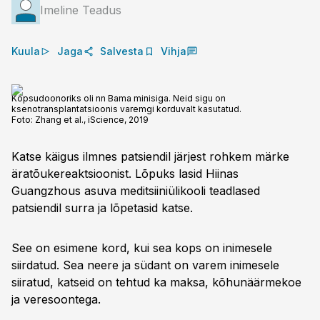
Imeline Teadus
Kuula
Jaga
Salvesta
Vihja
Kopsudoonoriks oli nn Bama minisiga. Neid sigu on
ksenotransplantatsioonis varemgi korduvalt kasutatud.
Foto:
Zhang et al., iScience, 2019
Katse käigus ilmnes patsiendil järjest rohkem märke
äratõukereaktsioonist. Lõpuks lasid Hiinas
Guangzhous asuva meditsiiniülikooli teadlased
patsiendil surra ja lõpetasid katse.
See on esimene kord, kui sea kops on inimesele
siirdatud. Sea neere ja südant on varem inimesele
siiratud, katseid on tehtud ka maksa, kõhunäärmekoe
ja veresoontega.