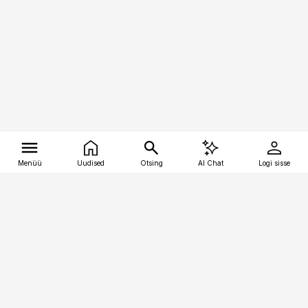
Menüü
Uudised
Otsing
AI Chat
Logi sisse
Vana-Lõuna 39/1, 19094 Tallinn
(+372) 667 0111
tellimiskeskus@aripaev.ee
Telli Imeline Teadus
Uudiskirjad