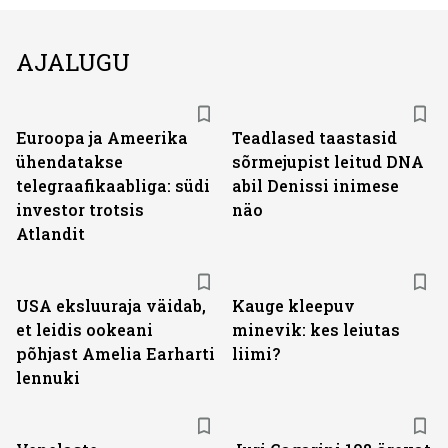
AJALUGU
Euroopa ja Ameerika
Teadlased taastasid
ühendatakse
sõrmejupist leitud DNA
telegraafikaabliga: südi
abil Denissi inimese
investor trotsis
näo
Atlandit
USA eksluuraja väidab,
Kauge kleepuv
et leidis ookeani
minevik: kes leiutas
põhjast Amelia Earharti
liimi?
lennuki