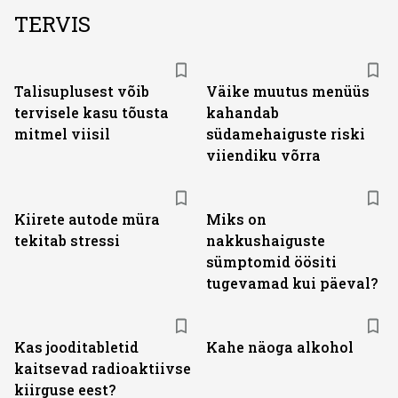
TERVIS
Talisuplusest võib
Väike muutus menüüs
tervisele kasu tõusta
kahandab
mitmel viisil
südamehaiguste riski
viiendiku võrra
Kiirete autode müra
Miks on
tekitab stressi
nakkushaiguste
sümptomid öösiti
tugevamad kui päeval?
Kas jooditabletid
Kahe näoga alkohol
kaitsevad radioaktiivse
kiirguse eest?