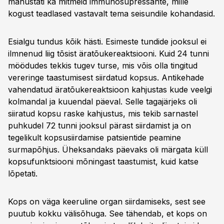
manustati ka mitmeid immunosupressante, mille
kogust teadlased vastavalt tema seisundile kohandasid.
Esialgu tundus kõik hästi. Esimeste tundide jooksul ei
ilmnenud liig tõsist äratõukereaktsiooni. Kuid 24 tunni
möödudes tekkis tugev turse, mis võis olla tingitud
vereringe taastumisest siirdatud kopsus. Antikehade
vahendatud äratõukereaktsioon kahjustas kude veelgi
kolmandal ja kuuendal päeval. Selle tagajärjeks oli
siiratud kopsu raske kahjustus, mis tekib sarnastel
puhkudel 72 tunni jooksul pärast siirdamist ja on
tegelikult kopsusiirdamise patsientide peamine
surmapõhjus. Üheksandaks päevaks oli märgata küll
kopsufunktsiooni mõningast taastumist, kuid katse
lõpetati.
Kops on väga keeruline organ siirdamiseks, sest see
puutub kokku välisõhuga. See tähendab, et kops on