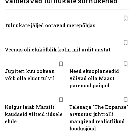
väidetavad tulnukate surnukehad
Tulnukate jäljed ootavad merepõhjas
Veenus oli elukõlblik kolm miljardit aastat
Jupiteri kuu ookean
Need eksoplaneedid
võib olla elust tulvil
võivad olla Maast
paremad paigad
Kulgur leiab Marsilt
Telesarja "The Expanse"
kaudseid viiteid iidsele
arvustus: juhtrolli
elule
mängivad realistlikud
loodusjõud