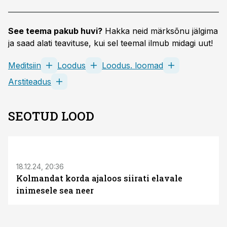
See teema pakub huvi?
Hakka neid märksõnu jälgima
ja saad alati teavituse, kui sel teemal ilmub midagi uut!
Meditsiin
Loodus
Loodus. loomad
Arstiteadus
SEOTUD LOOD
18.12.24, 20:36
Kolmandat korda ajaloos siirati elavale
inimesele sea neer