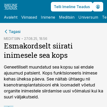
Telli Imeline Teadus
Avaleht
Viimased
Inimene
Meditsiin
Universum
Te
cebook
cebook
Tagasi
Twitter)
Twitter)
MEDITSIIN
27.08.25, 18:56
Esmakordselt siirati
kedIn
kedIn
inimesele sea kops
ail
ail
k
k
Geneetiliselt muundatud sea kopsu sai endale
ajusurnud patsient. Kops funktsioneeris inimese
kehas üheksa päeva. See näitab ühtaegu nii
ksenotransplantatsiooni ehk loomadelt võetud
organite inimestele siirdamise uusi võimalusi kui ka
suuri väljakutseid.