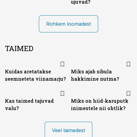
ujuvad?
Rohkem loomadest
TAIMED
Kuidas aretatakse
Miks ajab sibula
seemneteta viinamarju?
hakkimine nutma?
Kas taimed tajuvad
Miks on hiid-karuputk
valu?
inimestele nii ohtlik?
Veel taimedest