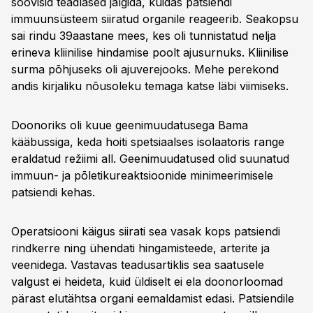
soovisid teadlased jälgida, kuidas patsiendi
immuunsüsteem siiratud organile reageerib. Seakopsu
sai rindu 39aastane mees, kes oli tunnistatud nelja
erineva kliinilise hindamise poolt ajusurnuks. Kliinilise
surma põhjuseks oli ajuverejooks. Mehe perekond
andis kirjaliku nõusoleku temaga katse läbi viimiseks.
Doonoriks oli kuue geenimuudatusega Bama
kääbussiga, keda hoiti spetsiaalses isolaatoris range
eraldatud režiimi all. Geenimuudatused olid suunatud
immuun- ja põletikureaktsioonide minimeerimisele
patsiendi kehas.
Operatsiooni käigus siirati sea vasak kops patsiendi
rindkerre ning ühendati hingamisteede, arterite ja
veenidega. Vastavas teadusartiklis sea saatusele
valgust ei heideta, kuid üldiselt ei ela doonorloomad
pärast elutähtsa organi eemaldamist edasi. Patsiendile