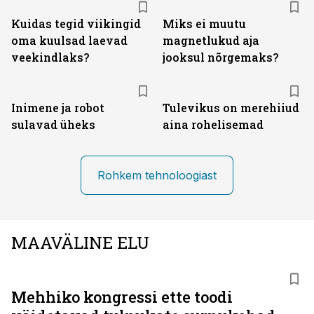
Kuidas tegid viikingid
Miks ei muutu
oma kuulsad laevad
magnetlukud aja
veekindlaks?
jooksul nõrgemaks?
Inimene ja robot
Tulevikus on merehiiud
sulavad üheks
aina rohelisemad
Rohkem tehnoloogiast
MAAVÄLINE ELU
Mehhiko kongressi ette toodi