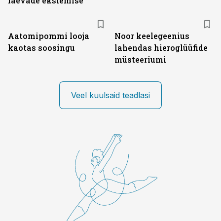
laevade ekslemise
Aatomipommi looja
Noor keelegeenius
kaotas soosingu
lahendas hieroglüüfide
müsteeriumi
Veel kuulsaid teadlasi