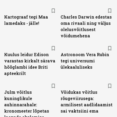
Kartograaf tegi Maa
Charles Darwin edestas
lamedaks - jälle!
oma rivaali ning väljus
olelusvõitlusest
võidumehena
Kuulus leidur Edison
Astronoom Vera Rubin
varastas kirkalt särava
tegi universumi
hõõglambi idee Briti
ülekaaluliseks
apteekrilt
Julm võitlus
Võidukas võitlus
kuninglikule
rõugeviirusega:
auhinnarahale:
armilisest aadlidaamist
kronomeeter lõpetas
sai vaktsiini ema