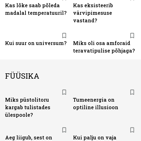
Kas lõke saab põleda
Kas eksisteerib
madalal temperatuuril?
värvipimesuse
vastand?
Kui suur on universum?
Miks oli osa amforaid
teravatipulise põhjaga?
FÜÜSIKA
Miks püstolitoru
Tumeenergia on
kargab tulistades
optiline illusioon
ülespoole?
Aeg liigub, sest on
Kui palju on vaja