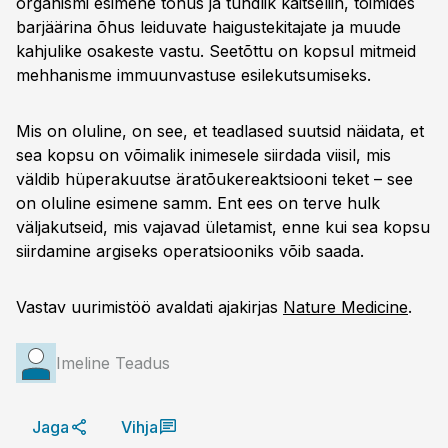
organismi esimene tõhus ja tundlik kaitseliin, toimides
barjäärina õhus leiduvate haigustekitajate ja muude
kahjulike osakeste vastu. Seetõttu on kopsul mitmeid
mehhanisme immuunvastuse esilekutsumiseks.
Mis on oluline, on see, et teadlased suutsid näidata, et
sea kopsu on võimalik inimesele siirdada viisil, mis
väldib hüperakuutse äratõukereaktsiooni teket – see
on oluline esimene samm. Ent ees on terve hulk
väljakutseid, mis vajavad ületamist, enne kui sea kopsu
siirdamine argiseks operatsiooniks võib saada.
Vastav uurimistöö avaldati ajakirjas
Nature Medicine
.
Imeline Teadus
Jaga
Vihja