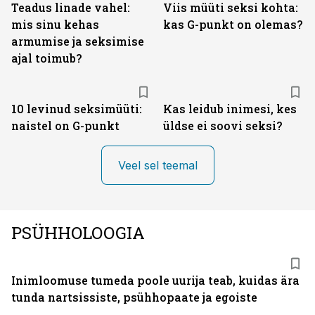
Teadus linade vahel:
Viis müüti seksi kohta:
mis sinu kehas
kas G-punkt on olemas?
armumise ja seksimise
ajal toimub?
10 levinud seksimüüti:
Kas leidub inimesi, kes
naistel on G-punkt
üldse ei soovi seksi?
Veel sel teemal
PSÜHHOLOOGIA
Inimloomuse tumeda poole uurija teab, kuidas ära
tunda nartsissiste, psühhopaate ja egoiste