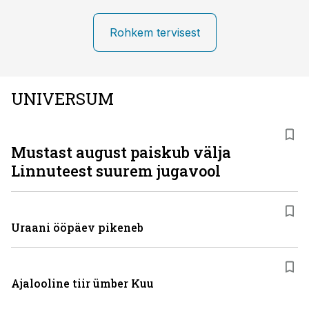
Rohkem tervisest
UNIVERSUM
Mustast august paiskub välja
Linnuteest suurem jugavool
Uraani ööpäev pikeneb
Ajalooline tiir ümber Kuu