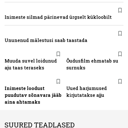
Inimeste silmad pärinevad ürgselt kükloobilt
Ununenud mälestusi saab taastada
Muuda suvel loidunud
Õudusfilm ehmatab su
aju taas teraseks
surnuks
Inimeste loodust
Uued harjumused
puudutav sõnavara jääb
kirjutatakse ajju
aina ahtamaks
SUURED TEADLASED