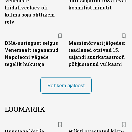
Venelaste
Juri Gagarini 108 ärevat
hiidallveelaev oli
kosmilist minutit
külma sõja ohtlikem
relv
DNA-uuringust selgus
Massimõrvari jälgedes:
Venemaalt taganenud
teadlased otsivad 15.
Napoleoni vägede
sajandi suurkatastroofi
tegelik hukutaja
põhjustanud vulkaani
Rohkem ajaloost
LOOMARIIK
Unustage lõvi ja
Hiljuti avastatud kärn­