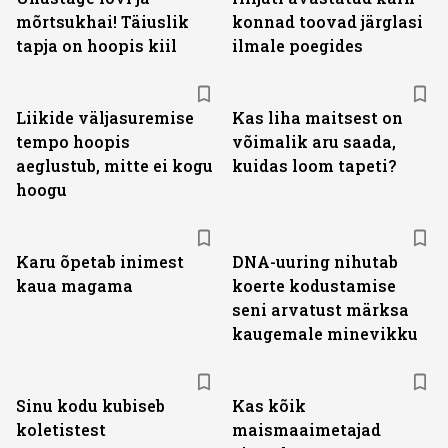
mõrtsukhai! Täiuslik
konnad toovad järglasi
tapja on hoopis kiil
ilmale poegides
Liikide väljasuremise
Kas liha maitsest on
tempo hoopis
võimalik aru saada,
aeglustub, mitte ei kogu
kuidas loom tapeti?
hoogu
Karu õpetab inimest
DNA-uuring nihutab
kaua magama
koerte kodustamise
seni arvatust märksa
kaugemale minevikku
Sinu kodu kubiseb
Kas kõik
koletistest
maismaaimetajad