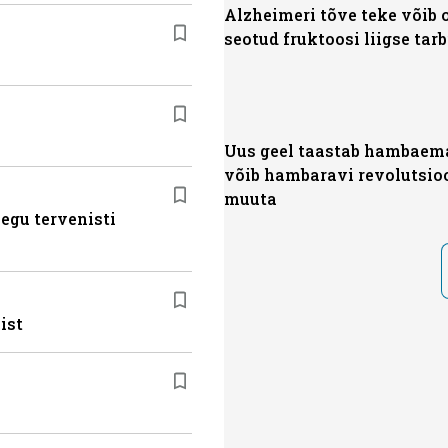
Alzheimeri tõve teke võib 
seotud fruktoosi liigse tar
Uus geel taastab hambaemai
võib hambaravi revolutsioo
muuta
egu tervenisti
ist