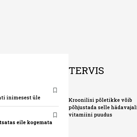
TERVIS
ti inimesest üle
Kroonilisi põletikke võib
põhjustada selle hädavajal
vitamiini puudus
tsatas eile kogemata