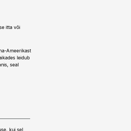
 itta või
una-Ameerikast
aikades leidub
nis, seal
se, kui sel