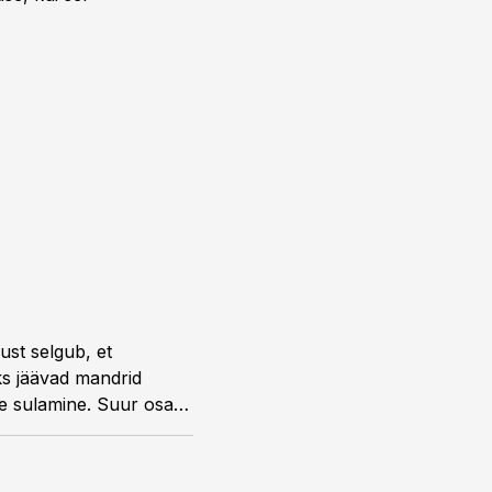
st selgub, et
s jäävad mandrid
e sulamine. Suur osa