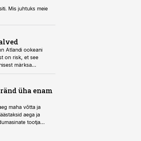
iti. Mis juhtuks meie
alved
nn Atlandi ookeani
 on risk, et see
enisest märksa
bränd üha enam
aeg maha võtta ja
äästaksid aega ja
umasinate tootja