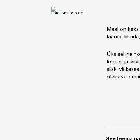
Foto:
Shutterstock
Maal on kaks 
läände liikud
Üks selline “
lõunas ja jäis
siiski väikesa
oleks vaja ma
See teema pa