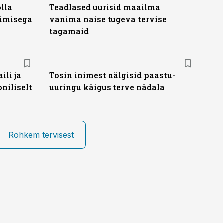
olla
Teadlased uurisid maailma
bimisega
vanima naise tugeva tervise
tagamaid
li ja
Tosin inimest nälgisid paastu-
niliselt
uuringu käigus terve nädala
Rohkem tervisest