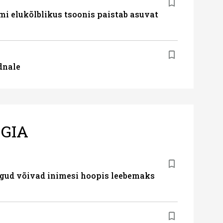
i elukõlblikus tsoonis paistab asuvat
dnale
GIA
gud võivad inimesi hoopis leebemaks