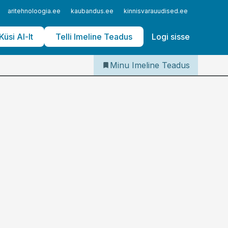
Iseteenindus
aritehnoloogia.ee
kaubandus.ee
kinnisvarauudised.ee
logistika
Telli Imeline Teadus
Küsi AI-lt
Telli Imeline Teadus
Logi sisse
Minu Imeline Teadus