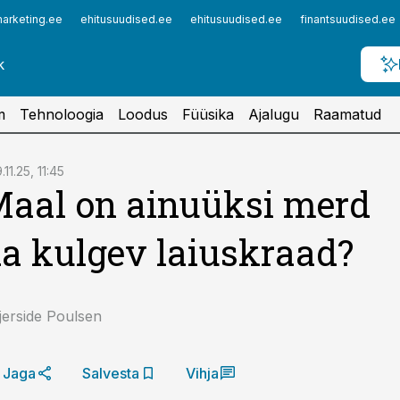
arketing.ee
ehitusuudised.ee
ehitusuudised.ee
finantsuudised.ee
m
Tehnoloogia
Loodus
Füüsika
Ajalugu
Raamatud
.11.25, 11:45
aal on ainuüksi merd
 kulgev laiuskraad?
jerside Poulsen
Jaga
Salvesta
Vihja