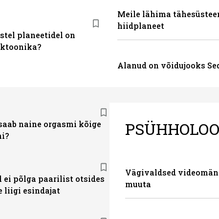
Meile lähima tähesüsteem
hiidplaneet
stel planeetidel on
ktoonika?
Alanud on võidujooks Se
PSÜHHOLOO
saab naine orgasmi kõige
i?
Vägivaldsed videomän
 ei põlga paarilist otsides
muuta
e liigi esindajat