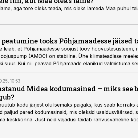
eie ilm, kui Maa oleks lame?
lame, aga tore oleks teada, mis oleks lameda Maa puhul teis
peatumine tooks Põhjamaadesse jäised t
e leiab, et Põhjamaadesse soojust toov hoovustesüsteem, 
oojuspump (AMOC) on stabiilne. Ühe kliimateadlase meelest
ski suur. Kui nii, peavad Põhjamaade elanikud valmistuma s
s.
9.25, 10:53
vastanud Midea kodumasinad – miks see 
gub?
muutub kodu järjest olulisemaks paigaks, kus saab korraks 
ad paljud pered kodumasinaid, mis oleksid usaldusväärsed, s
 keskkonna. Just neid vajadusi täidab rahvusvaheline kod
mastel aastatel kiiresti tuntust kogunud.