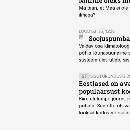
Milline oleks m
Ma tean, et Maa ei ole 
ilmaga?
LOOD
15.11.25, 15:28
Soojuspumba 
Valdav osa klimatoloog
põhja-lõunasuunaline s
süsteem üles ütleb, sii
krõbedamateks oludek
ST
SISUTURUNDUS
12.0
Eestlased on a
populaarsust ko
Kiire elutempo juures 
puhata. Seetõttu otsiv
looksid kodus mõnusama
Midea, mis on Eestis vii