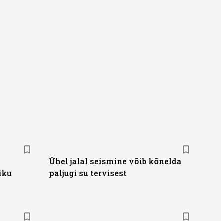
Ühel jalal seismine võib kõnelda
iku
paljugi su tervisest