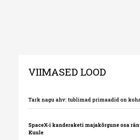
VIIMASED LOOD
Tark nagu ahv: tublimad primaadid on koha
SpaceX-i kanderaketi majakõrgune osa rän
Kuule