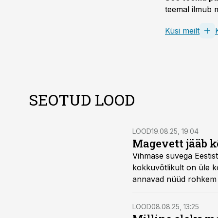
teemal ilmub m
Küsi meilt
SEOTUD LOOD
LOOD
19.08.25, 19:04
Magevett jääb 
Vihmase suvega Eestist
kokkuvõtlikult on üle
annavad nüüd rohkem p
magedast pinna- ja põh
LOOD
08.08.25, 13:25