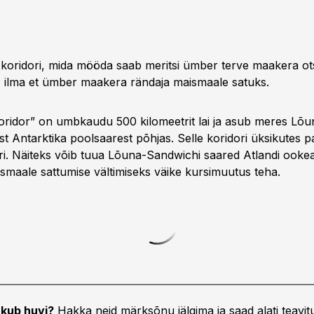
koridori, mida mööda saab meritsi ümber terve maakera otse
a, ilma et ümber maakera rändaja maismaale satuks.
koridor” on umbkaudu 500 kilomeetrit lai ja asub meres Lõ
est Antarktika poolsaarest põhjas. Selle koridori üksikutes p
ari. Näiteks võib tuua Lõuna-Sandwichi saared Atlandi ookea
ismaale sattumise vältimiseks väike kursimuutus teha.
kub huvi?
Hakka neid märksõnu jälgima ja saad alati teavitu