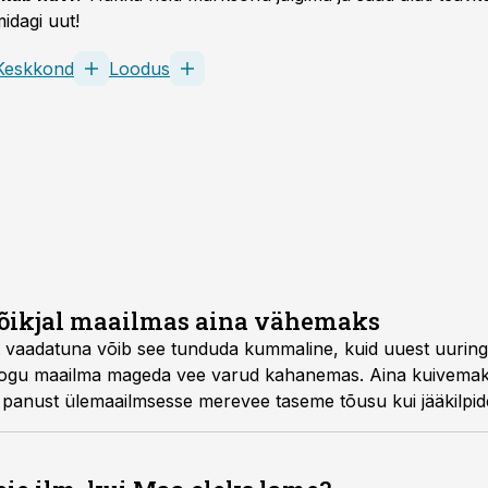
idagi uut!
Keskkond
Loodus
kõikjal maailmas aina vähemaks
 vaadatuna võib see tunduda kummaline, kuid uuest uuringu
 kogu maailma mageda vee varud kahanemas. Aina kuivemak
anust ülemaailmsesse merevee taseme tõusu kui jääkilpid
javeest kaob just nimelt ookeanidesse.