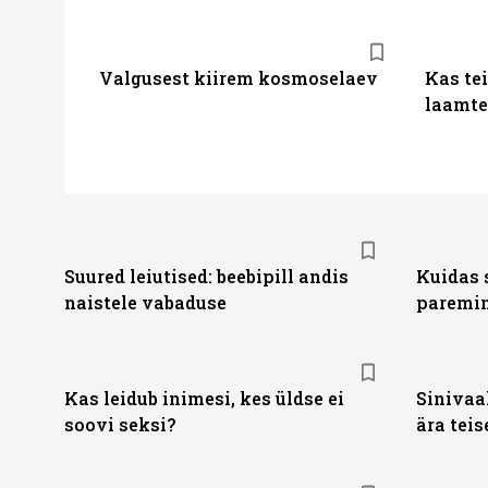
Valgusest kiirem kosmoselaev
Kas tei
laamte
Suured leiutised: beebipill andis
Kuidas 
naistele vabaduse
paremin
Kas leidub inimesi, kes üldse ei
Sinivaal
soovi seksi?
ära teis