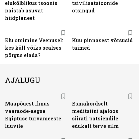
elukõlblikus tsoonis
tsivilisatsioonide
paistab asuvat
otsingud
hiidplaneet
Elu otsimine Veenusel:
Kuu pinnasest võrsusid
kes küll võiks sealses
taimed
põrgus elada?
AJALUGU
Maapõuest ilmus
Esmakordselt
vaaraode-aegse
meditsiini ajaloos
Egiptuse turvameeste
siirati patsiendile
luuvile
edukalt terve silm