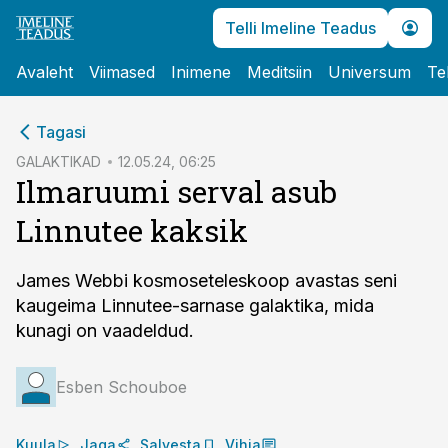
Telli Imeline Teadus
Avaleht
Viimased
Inimene
Meditsiin
Universum
Te
cebook
Tagasi
Twitter)
GALAKTIKAD
12.05.24, 06:25
Ilmaruumi serval asub
kedIn
Linnutee kaksik
ail
k
James Webbi kosmoseteleskoop avastas seni
kaugeima Linnutee-sarnase galaktika, mida
kunagi on vaadeldud.
Esben Schouboe
Kuula
Jaga
Salvesta
Vihja