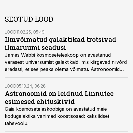
SEOTUD LOOD
LOOD
11.02.25, 05:49
Ilmvõimatud galaktikad trotsivad
ilmaruumi seadusi
James Webbi kosmoseteleskoop on avastanud
varasest universumist galaktikaid, mis kiirgavad niivõrd
eredasti, et see peaks olema võimatu. Astronoomid
otsivad eredate ürggalaktikate mõistatusele seletust.
Universumi tekkelugu vajab võib-olla täielikku
LOOD
05.10.24, 06:28
ümbermõtestamist.
Astronoomid on leidnud Linnutee
esimesed ehituskivid
Gaia kosmoseteleskoobiga on avastatud meie
kodugalaktika vanimad koostisosad: kaks iidset
tähevoolu.