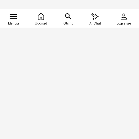
Menüü
Uudised
Otsing
AI Chat
Logi sisse
Vana-Lõuna 39/1, 19094 Tallinn
(+372) 667 0111
tellimiskeskus@aripaev.ee
Telli Imeline Teadus
Uudiskirjad
Kontakt
Sisu kasutamisõigused
Ajakirjaniku
eetikakoodeks
Üldtingimused
Privaatsustingimused
Küpsiste poliitika
KKK