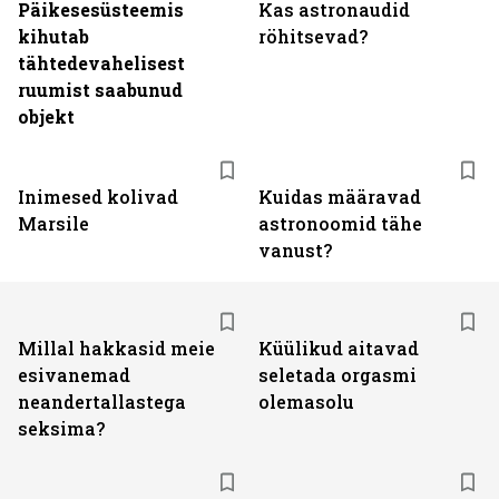
Päikesesüsteemis
Kas astronaudid
kihutab
röhitsevad?
tähtedevahelisest
ruumist saabunud
objekt
Inimesed kolivad
Kuidas määravad
Marsile
astronoomid tähe
vanust?
Millal hakkasid meie
Küülikud aitavad
esivanemad
seletada orgasmi
neandertallastega
olemasolu
seksima?