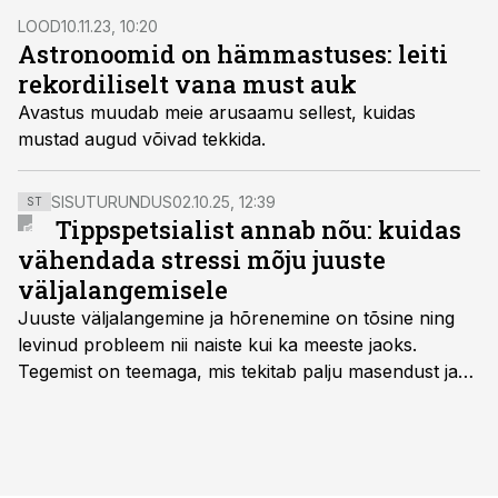
LOOD
10.11.23, 10:20
Astronoomid on hämmastuses: leiti
rekordiliselt vana must auk
Avastus muudab meie arusaamu sellest, kuidas
mustad augud võivad tekkida.
SISUTURUNDUS
02.10.25, 12:39
ST
Tippspetsialist annab nõu: kuidas
vähendada stressi mõju juuste
väljalangemisele
Juuste väljalangemine ja hõrenemine on tõsine ning
levinud probleem nii naiste kui ka meeste jaoks.
Tegemist on teemaga, mis tekitab palju masendust ja
ebakindlust ning mõjub negatiivselt elukvaliteedile. Mis
on kõige efektiivseim viis peatada juuste väljalangemine
ning juuksed taas tihedaks ja tugevaks saada?