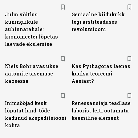
Julm võitlus
Geniaalne kiidukukk
kuninglikule
tegi arstiteaduses
auhinnarahale:
revolutsiooni
kronomeeter lõpetas
laevade ekslemise
Niels Bohr avas ukse
Kas Pythagoras laenas
aatomite sisemuse
kuulsa teoreemi
kaosesse
Aasiast?
Inimsööjad kesk
Renessansiaja teadlase
lõputut lund: tõde
laborist leiti ootamatu
kadunud ekspeditsiooni
keemiline element
kohta