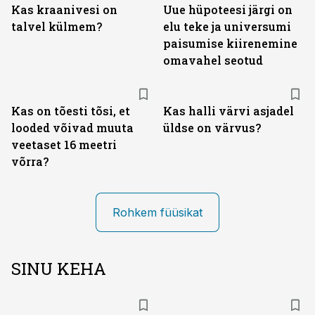
Kas kraanivesi on
Uue hüpoteesi järgi on
talvel külmem?
elu teke ja universumi
paisumise kiirenemine
omavahel seotud
Kas on tõesti tõsi, et
Kas halli värvi asjadel
looded võivad muuta
üldse on värvus?
veetaset 16 meetri
võrra?
Rohkem füüsikat
SINU KEHA