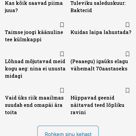
Kas kõik saavad piima
Tuleviku saleduskuur:
juua?
Bakterid
Taimse joogi käänuline
Kuidas laipa lahustada?
tee külmkappi
Lõhnad mõjutavad meid
(Peaaegu) igaüks elagu
kogu aeg: nina ei unusta
vähemalt 70aastaseks
midagi
Vaid üks riik maailmas
Hüppavad geenid
suudab end omapäi ära
näitavad teed lõpliku
toita
ravini
Rohkem sinu kehast