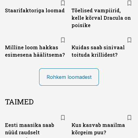
Staarifaktoriga loomad
Tõelised vampiirid,
kelle kõrval Dracula on
poisike
Milline loom hakkas
Kuidas saab sinivaal
esimesena häälitsema?
toituda krillidest?
Rohkem loomadest
TAIMED
Eesti maasika saab
Kus kasvab maailma
nüüd raudselt
kõrgeim puu?