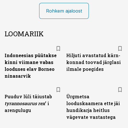
Rohkem ajaloost
LOOMARIIK
Indoneesias püütakse
Hiljuti avastatud kärn­
kinni viimane vabas
konnad toovad järglasi
looduses elav Borneo
ilmale poegides
ninasarvik
Puuduv lüli täiustab
Ürgmetsa
tyranno­saurus rex
’ i
looduskaamera ette jäi
arengulugu
hundikarja heitlus
vägevate vastastega