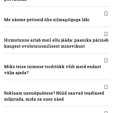
Me näeme petiseid ühe silmapilguga läbi
Hirmutunne aitab meil ellu jääda: paanika pärineb
kaugest evolutsioonilisest minevikust
Miks teise inimese torditükk võib meid endast
välja ajada?
Reklaam unenägudesse? Nüüd saavad teadlased
mõjutada, mida sa unes näed