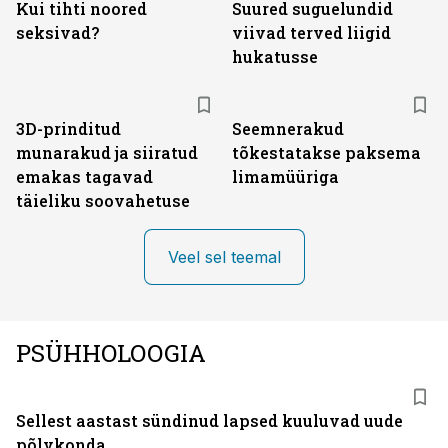
Kui tihti noored
Suured suguelundid
seksivad?
viivad terved liigid
hukatusse
3D-prinditud
Seemnerakud
munarakud ja siiratud
tõkestatakse paksema
emakas tagavad
limamüüriga
täieliku soovahetuse
Veel sel teemal
PSÜHHOLOOGIA
Sellest aastast sündinud lapsed kuuluvad uude
põlvkonda