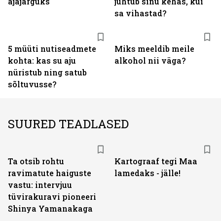
ajajärguks
juhtub sinu kehas, kui
sa vihastad?
5 müüti nutiseadmete
Miks meeldib meile
kohta: kas su aju
alkohol nii väga?
nüristub ning satub
sõltuvusse?
SUURED TEADLASED
Ta otsib rohtu
Kartograaf tegi Maa
ravimatute haiguste
lamedaks - jälle!
vastu: intervjuu
tüvirakuravi pioneeri
Shinya Yamanakaga