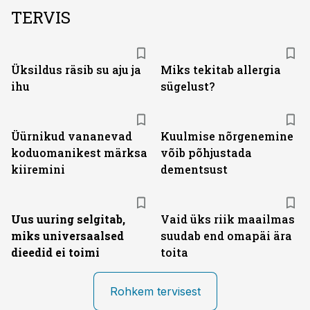
TERVIS
Üksildus räsib su aju ja
Miks tekitab allergia
ihu
sügelust?
Üürnikud vananevad
Kuulmise nõrgenemine
koduomanikest märksa
võib põhjustada
kiiremini
dementsust
Uus uuring selgitab,
Vaid üks riik maailmas
miks universaalsed
suudab end omapäi ära
dieedid ei toimi
toita
Rohkem tervisest