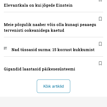
Elevantkala on kui jõgede Einstein
Meie põrgulik naaber võis olla kunagi peaaegu
tervenisti ookeanidega kaetud
Nad tüssasid surma: 15 korrust kukkumist
Gigandid laastasid päikesesüsteemi
Kõik artiklid