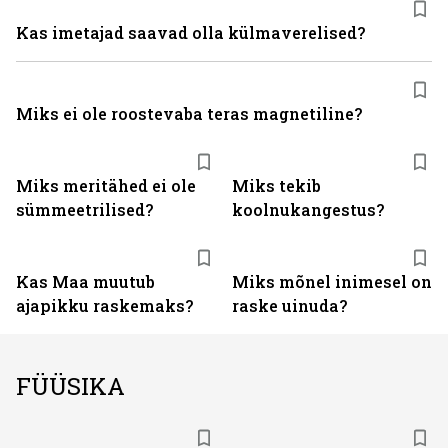
Kas imetajad saavad olla külmaverelised?
Miks ei ole roostevaba teras magnetiline?
Miks meritähed ei ole
Miks tekib
sümmeetrilised?
koolnukangestus?
Kas Maa muutub
Miks mõnel inimesel on
ajapikku raskemaks?
raske uinuda?
FÜÜSIKA