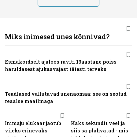
Miks inimesed unes kõnnivad?
Esmakordselt ajaloos raviti 13aastane poiss
haruldasest ajukasvajast täiesti terveks
Teadlased vallutavad unenäomaa: see on seotud
reaalse maailmaga
Inimaju elukaar jaotub
Kaks sekundit veel ja
viieks erinevaks
siis sa plahvatad - mis