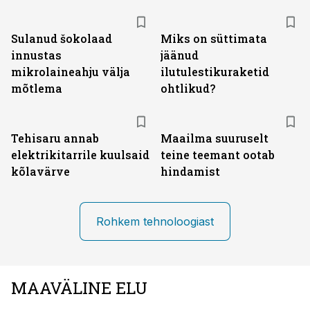
Sulanud šokolaad
Miks on süttimata
innustas
jäänud
mikrolaineahju välja
ilutulestikuraketid
mõtlema
ohtlikud?
Tehisaru annab
Maailma suuruselt
elektrikitarrile kuulsaid
teine teemant ootab
kõlavärve
hindamist
Rohkem tehnoloogiast
MAAVÄLINE ELU