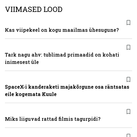
VIIMASED LOOD
Kas viipekeel on kogu maailmas ühesugune?
Tark nagu ahv: tublimad primaadid on kohati
inimesest üle
SpaceX-i kanderaketi majakõrgune osa räntsatas
eile kogemata Kuule
Miks liiguvad rattad filmis tagurpidi?