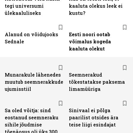
tegi universumi
kaaluta olekus leek ei
ülekaaluliseks
kustu?
Alanud on võidujooks
Eesti noori ootab
Sednale
võimalus kogeda
kaaluta olekut
Munarakule lähenedes
Seemnerakud
muutub seemnerakkude
tõkestatakse paksema
ujumisstiil
limamüüriga
Sa oled võitja: sind
Sinivaal ei põlga
eostanud seemneraku
paarilist otsides ära
sihile jõudmise
teise liigi esindajat
tõenäosus oli üks 300