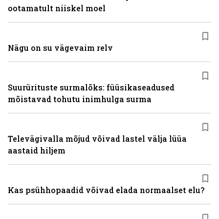
ootamatult niiskel moel
Nägu on su vägevaim relv
Suurürituste surmalõks: füüsikaseadused
mõistavad tohutu inimhulga surma
Televägivalla mõjud võivad lastel välja lüüa
aastaid hiljem
Kas psühhopaadid võivad elada normaalset elu?