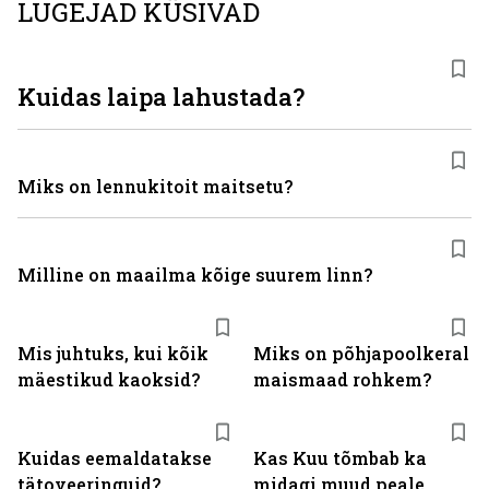
LUGEJAD KÜSIVAD
Kuidas laipa lahustada?
Miks on lennukitoit maitsetu?
Milline on maailma kõige suurem linn?
Mis juhtuks, kui kõik
Miks on põhjapoolkeral
mäestikud kaoksid?
maismaad rohkem?
Kuidas eemaldatakse
Kas Kuu tõmbab ka
tätoveeringuid?
midagi muud peale