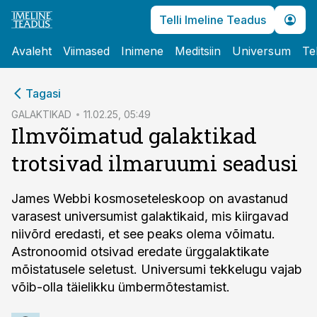
Telli Imeline Teadus
Avaleht
Viimased
Inimene
Meditsiin
Universum
Te
cebook
Tagasi
Twitter)
GALAKTIKAD
11.02.25, 05:49
Ilmvõimatud galaktikad
kedIn
trotsivad ilmaruumi seadusi
ail
k
James Webbi kosmoseteleskoop on avastanud
varasest universumist galaktikaid, mis kiirgavad
niivõrd eredasti, et see peaks olema võimatu.
Astronoomid otsivad eredate ürggalaktikate
mõistatusele seletust. Universumi tekkelugu vajab
võib-olla täielikku ümbermõtestamist.