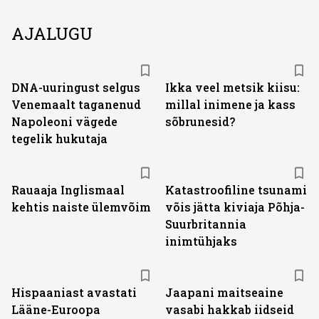
AJALUGU
DNA-uuringust selgus
Ikka veel metsik kiisu:
Venemaalt taganenud
millal inimene ja kass
Napoleoni vägede
sõbrunesid?
tegelik hukutaja
Rauaaja Inglismaal
Katastroofiline tsunami
kehtis naiste ülemvõim
võis jätta kiviaja Põhja-
Suurbritannia
inimtühjaks
Hispaaniast avastati
Jaapani maitseaine
Lääne-Euroopa
vasabi hakkab iidseid