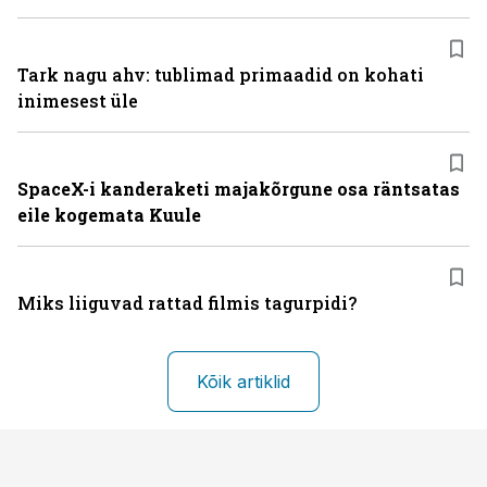
Tark nagu ahv: tublimad primaadid on kohati
inimesest üle
SpaceX-i kanderaketi majakõrgune osa räntsatas
eile kogemata Kuule
Miks liiguvad rattad filmis tagurpidi?
Kõik artiklid