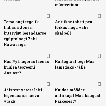
müsteeriumi
Tema ongi tegelik
Antiikse tohtri pea
Indiana Jones:
lõikas nagu vahe
intervjuu legendaarse
skalpell
egüptoloogi Zahi
Hawassiga
Kas Pythagoras laenas
Kartograaf tegi Maa
kuulsa teoreemi
lamedaks - jälle!
Aasiast?
Jäistest vetest leiti
Kuidas mõõdeti
legendaarse laeva
antiikajal Maa kaugust
vrakk
Päikesest?