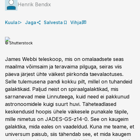
Henrik Bendix
Kuula
Jaga
Salvesta
Vihja
© Shutterstock
James Webbi teleskoop, mis on omalaadsete seas
maailma võimsaim ja teravaima pilguga, seiras viis
päeva järjest ühte väikest piirkonda taevalaotuses.
Selle tulemusena pandi kokku pilt, millel on tuhandeid
galaktikaid. Paljud neist on spiraalgalaktikad, mis
sarnanevad meie Linnuteega, kuid need ei pakkunud
astronoomidele kuigi suurt huvi. Täheteadlased
keskendusid hoopis ühele väikesele punakale täpile,
mille nimetus on JADES-GS-z14-0. See on kaugeim
galaktika, mida eales on vaadeldud. Kuna me teame, et
universum paisub, siis tähendab see, et mida kaugem