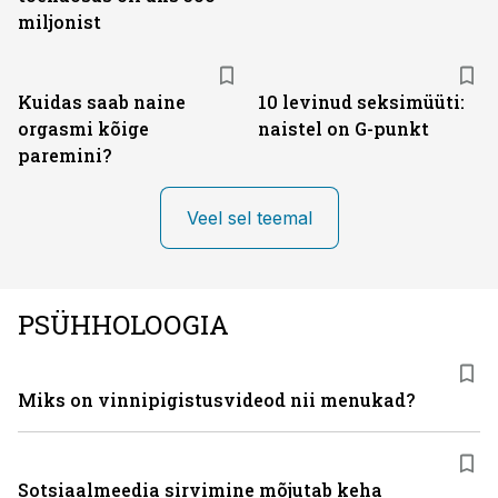
miljonist
Kuidas saab naine
10 levinud seksimüüti:
orgasmi kõige
naistel on G-punkt
paremini?
Veel sel teemal
PSÜHHOLOOGIA
Miks on vinni­pigistusvideod nii menukad?
Sotsiaalmeedia sirvimine mõjutab keha