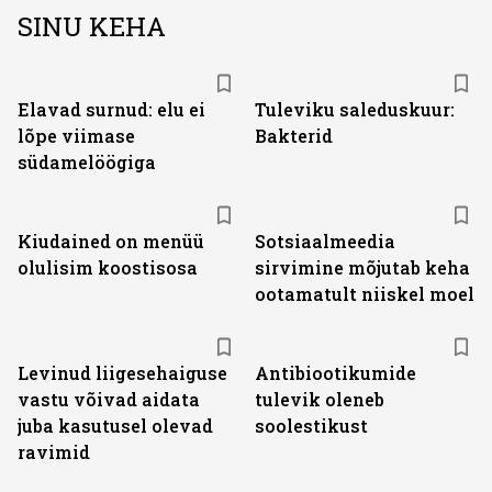
SINU KEHA
Elavad surnud: elu ei
Tuleviku saleduskuur:
lõpe viimase
Bakterid
südamelöögiga
Kiudained on menüü
Sotsiaalmeedia
olulisim koostisosa
sirvimine mõjutab keha
ootamatult niiskel moel
Levinud liigesehaiguse
Antibiootikumide
vastu võivad aidata
tulevik oleneb
juba kasutusel olevad
soolestikust
ravimid