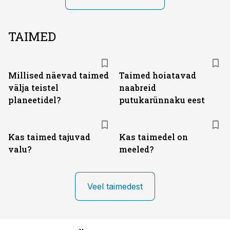
TAIMED
Millised näevad taimed
Taimed hoiatavad
välja teistel
naabreid
planeetidel?
putukarünnaku eest
Kas taimed tajuvad
Kas taimedel on
valu?
meeled?
Veel taimedest