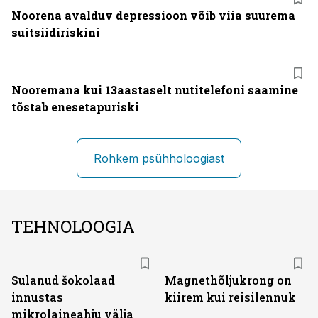
Noorena avalduv depressioon võib viia suurema
suitsiidiriskini
Nooremana kui 13aastaselt nutitelefoni saamine
tõstab enesetapuriski
Rohkem psühholoogiast
TEHNOLOOGIA
Sulanud šokolaad
Magnethõljukrong on
innustas
kiirem kui reisilennuk
mikrolaineahju välja