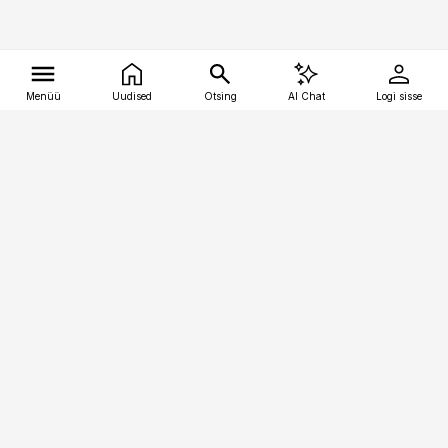
Menüü
Uudised
Otsing
AI Chat
Logi sisse
Vana-Lõuna 39/1, 19094 Tallinn
(+372) 667 0111
tellimiskeskus@aripaev.ee
Telli Imeline Teadus
Uudiskirjad
Kontakt
Sisu kasutamisõigused
Ajakirjaniku
eetikakoodeks
Üldtingimused
Privaatsustingimused