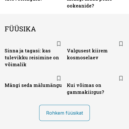
ookeanide?
FÜÜSIKA
Sinna ja tagasi: kas
Valgusest kiirem
tulevikku reisimine on
kosmoselaev
võimalik
Mängi seda mälumängu
Kui võimas on
gammakiirgus?
Rohkem füüsikat