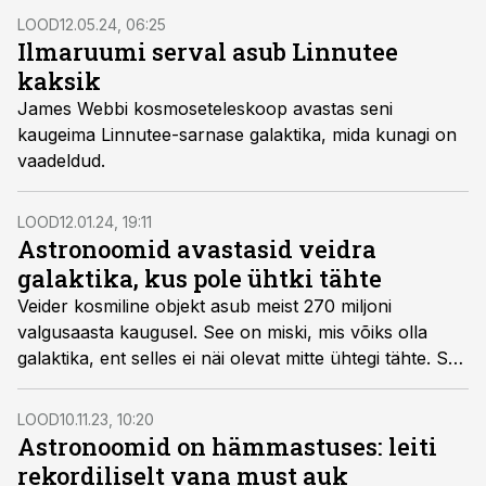
LOOD
12.05.24, 06:25
Ilmaruumi serval asub Linnutee
kaksik
James Webbi kosmoseteleskoop avastas seni
kaugeima Linnutee-sarnase galaktika, mida kunagi on
vaadeldud.
LOOD
12.01.24, 19:11
Astronoomid avastasid veidra
galaktika, kus pole ühtki tähte
Veider kosmiline objekt asub meist 270 miljoni
valgusaasta kaugusel. See on miski, mis võiks olla
galaktika, ent selles ei näi olevat mitte ühtegi tähte. See
koosneb selle asemel hoopis seda tüüpi kosmilisest
ainest, mis tavalistes galaktikates tähtedevahelises
LOOD
10.11.23, 10:20
ruumis leidub.
Astronoomid on hämmastuses: leiti
rekordiliselt vana must auk