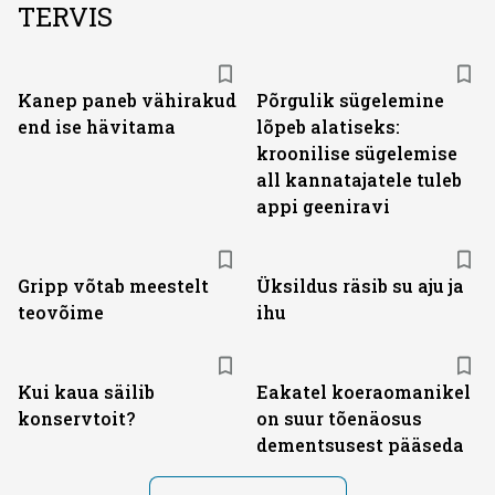
TERVIS
Kanep paneb vähirakud
Põrgulik sügelemine
end ise hävitama
lõpeb alatiseks:
kroonilise sügelemise
all kannatajatele tuleb
appi geeniravi
Gripp võtab meestelt
Üksildus räsib su aju ja
teovõime
ihu
Kui kaua säilib
Eakatel koeraomanikel
konservtoit?
on suur tõenäosus
dementsusest pääseda