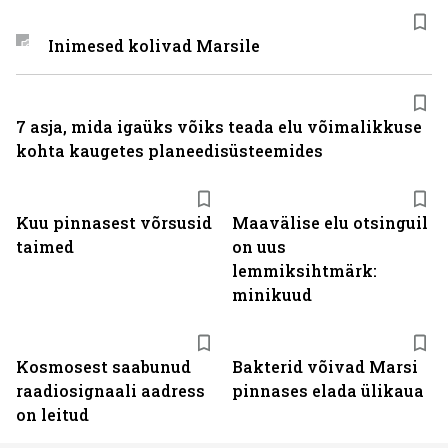
Inimesed kolivad Marsile
7 asja, mida igaüks võiks teada elu võimalikkuse
kohta kaugetes planeedisüsteemides
Kuu pinnasest võrsusid
Maavälise elu otsinguil
taimed
on uus
lemmiksihtmärk:
minikuud
Kosmosest saabunud
Bakterid võivad Marsi
raadiosignaali aadress
pinnases elada ülikaua
on leitud