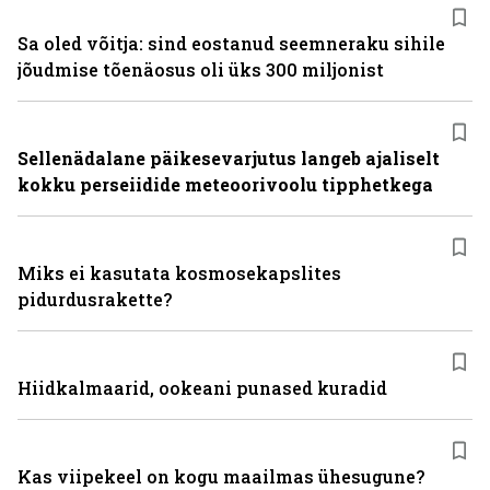
Sa oled võitja: sind eostanud seemneraku sihile
jõudmise tõenäosus oli üks 300 miljonist
Sellenädalane päikesevarjutus langeb ajaliselt
kokku perseiidide meteoorivoolu tipphetkega
Miks ei kasutata kosmosekapslites
pidurdusrakette?
Hiidkalmaarid, ookeani punased kuradid
Kas viipekeel on kogu maailmas ühesugune?