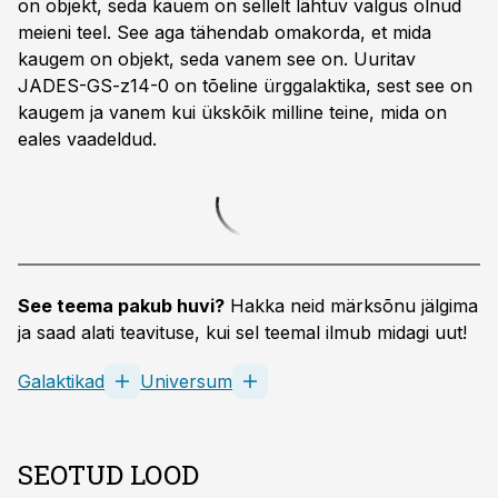
on objekt, seda kauem on sellelt lähtuv valgus olnud
meieni teel. See aga tähendab omakorda, et mida
kaugem on objekt, seda vanem see on. Uuritav
JADES-GS-z14-0 on tõeline ürggalaktika, sest see on
kaugem ja vanem kui ükskõik milline teine, mida on
eales vaadeldud.
See teema pakub huvi?
Hakka neid märksõnu jälgima
ja saad alati teavituse, kui sel teemal ilmub midagi uut!
Galaktikad
Universum
SEOTUD LOOD