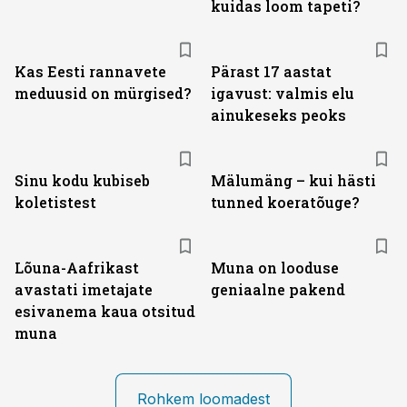
kuidas loom tapeti?
Kas Eesti rannavete
Pärast 17 aastat
meduusid on mürgised?
igavust: valmis elu
ainukeseks peoks
Sinu kodu kubiseb
Mälumäng – kui hästi
koletistest
tunned koeratõuge?
Lõuna-Aafrikast
Muna on looduse
avastati imetajate
geniaalne pakend
esivanema kaua otsitud
muna
Rohkem loomadest