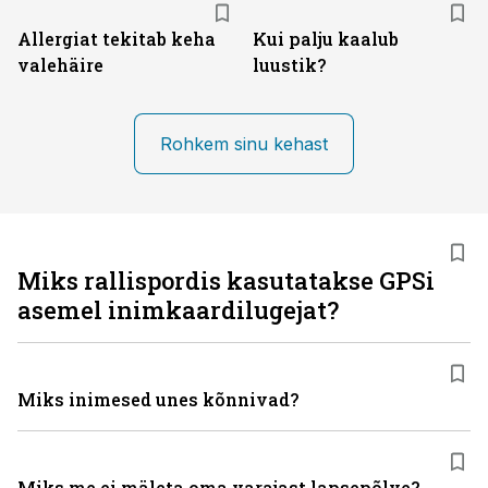
Allergiat tekitab keha
Kui palju kaalub
valehäire
luustik?
Rohkem sinu kehast
Miks rallispordis kasutatakse GPSi
asemel inimkaardilugejat?
Miks inimesed unes kõnnivad?
Miks me ei mäleta oma varajast lapsepõlve?