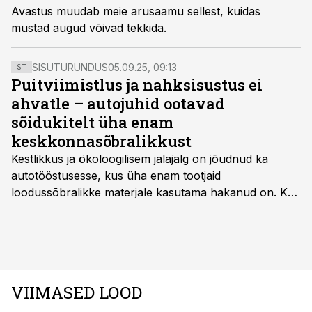
Avastus muudab meie arusaamu sellest, kuidas
mustad augud võivad tekkida.
SISUTURUNDUS
05.09.25, 09:13
ST
Puitviimistlus ja nahksisustus ei
ahvatle – autojuhid ootavad
sõidukitelt üha enam
keskkonnasõbralikkust
Kestlikkus ja ökoloogilisem jalajälg on jõudnud ka
autotööstusesse, kus üha enam tootjaid
loodussõbralikke materjale kasutama hakanud on. Kui
palju mõjutab see sõidukit hankides ostjat ja kas
keskkonnasäästlikud materjalid on praktilised ning
kvaliteetsed, säilitades seejuures ka sõidukvaliteedi
ning –mugavuse?
VIIMASED LOOD