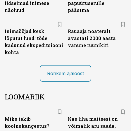
iidseimad inimese
papüüruserulle
näoluud
päästma
Inimsööjad kesk
Rauaaja noateralt
lõputut lund: tõde
avastati 2000 aasta
kadunud ekspeditsiooni
vanune ruunikiri
kohta
Rohkem ajaloost
LOOMARIIK
Miks tekib
Kas liha maitsest on
koolnukangestus?
võimalik aru saada,