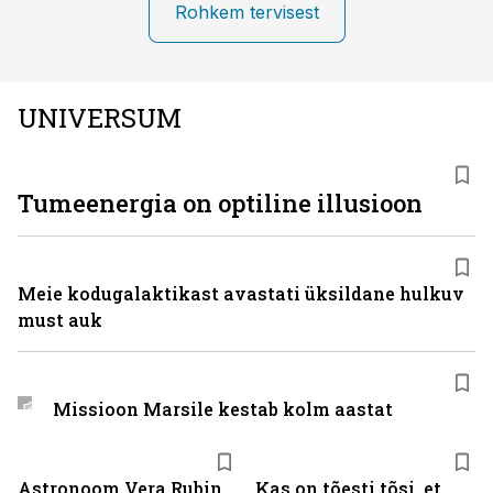
Rohkem tervisest
UNIVERSUM
Tumeenergia on optiline illusioon
Meie kodugalaktikast avastati üksildane hulkuv
must auk
Missioon Marsile kestab kolm aastat
Astronoom Vera Rubin
Kas on tõesti tõsi, et