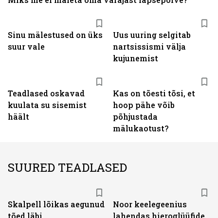
Sinu mälestused on üks
Uus uuring selgitab
suur vale
nartsissismi välja
kujunemist
Teadlased oskavad
Kas on tõesti tõsi, et
kuulata su sisemist
hoop pähe võib
häält
põhjustada
mälukaotust?
SUURED TEADLASED
Skalpell lõikas aegunud
Noor keelegeenius
tõed läbi
lahendas hieroglüüfide