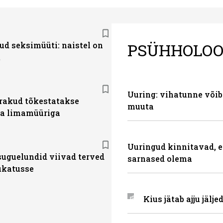
PSÜHHOLOO
ud seksimüüti: naistel on
t
Uuring: vihatunne võib
akud tõkestatakse
muuta
a limamüüriga
Uuringud kinnitavad, e
suguelundid viivad terved
sarnased olema
hukatusse
Kius jätab ajju jälje