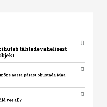
kihutab tähtedevahelisest
objekt
 mõne aasta pärast ohustada Maa
id vee all?