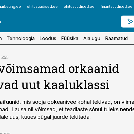
arketing.ee
ehitusuudised.ee
ehitusuudised.ee
finantsuudised.ee
m
Tehnoloogia
Loodus
Füüsika
Ajalugu
Raamatud
15:55
 võimsamad orkaanid
ad uut kaaluklassi
taifuunid, mis sooja ookeanivee kohal tekivad, on viima
ad. Lausa nii võimsad, et teadlaste sõnul tuleks nend
ale uus, kuues pügal juurde tekitada.
esma