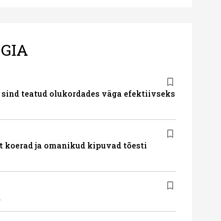
GIA
 sind teatud olukordades väga efektiivseks
t koerad ja omanikud kipuvad tõesti
d