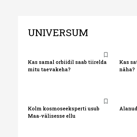
UNIVERSUM
Kas samal orbiidil saab tiirelda
Kas sat
mitu taevakeha?
näha?
Kolm kosmoseeksperti usub
Alanud
Maa-välisesse ellu