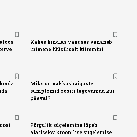
jaloos
Kahes kindlas vanuses vananeb
terve
inimene füüsiliselt kiiremini
 korda
Miks on nakkushaiguste
ida
sümptomid öösiti tugevamad kui
päeval?
ioosi
Põrgulik sügelemine lõpeb
alatiseks: kroonilise sügelemise