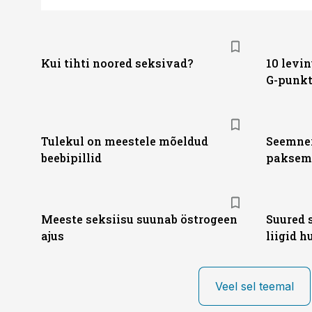
Kui tihti noored seksivad?
10 levin
G-punk
Tulekul on meestele mõeldud
Seemner
beebipillid
paksem
Meeste seksiisu suunab östrogeen
Suured 
ajus
liigid 
Veel sel teemal