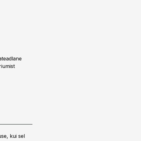
mateadlane
iumist
se, kui sel