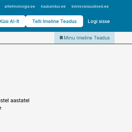
Iseteenindus
aritehnoloogia.ee
kaubandus.ee
kinnisvarauudised.ee
logistika
Telli Imeline Teadus
Küsi AI-lt
Telli Imeline Teadus
Logi sisse
Minu Imeline Teadus
stel aastatel
e