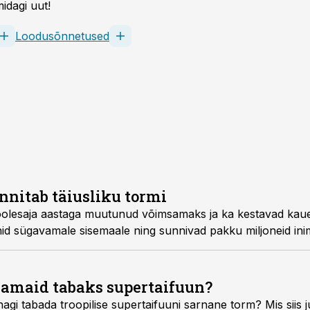
idagi uut!
Loodusõnnetused
nnitab täiusliku tormi
oolesaja aastaga muutunud võimsamaks ja ka kestavad ka
nid sügavamale sisemaale ning sunnivad pakku miljoneid ini
hjamaid tabaks supertaifuun?
gi tabada troopilise super­taifuuni sarnane torm? Mis siis j