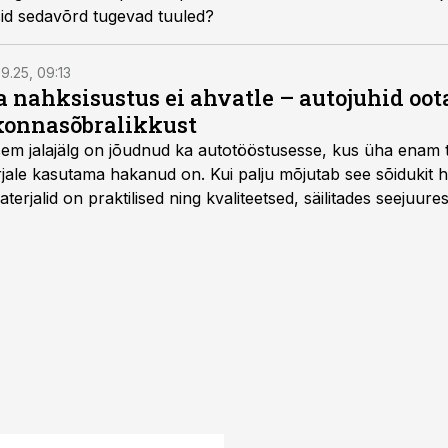
d sedavõrd tugevad tuuled?
9.25, 09:13
a nahksisustus ei ahvatle – autojuhid oot
onnasõbralikkust
isem jalajälg on jõudnud ka autotööstusesse, kus üha enam t
jale kasutama hakanud on. Kui palju mõjutab see sõidukit ha
rjalid on praktilised ning kvaliteetsed, säilitades seejuures