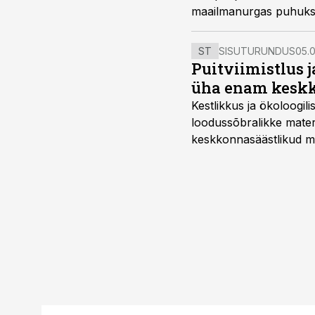
maailmanurgas puhuksi
ST
SISUTURUNDUS
05.0
Puitviimistlus j
üha enam keskk
Kestlikkus ja ökoloogil
loodussõbralikke mater
keskkonnasäästlikud mate
–mugavuse?