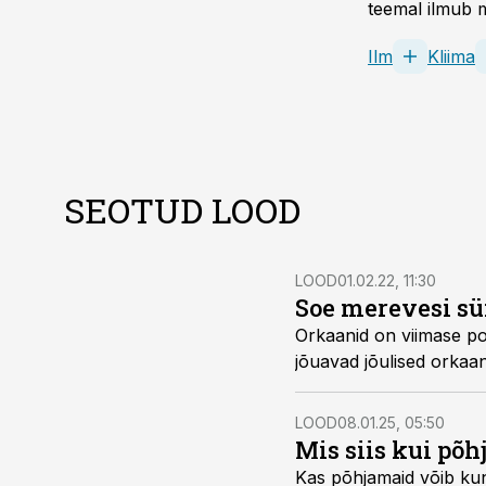
teemal ilmub m
Ilm
Kliima
SEOTUD LOOD
LOOD
01.02.22, 11:30
Soe merevesi sü
Orkaanid on viimase p
jõuavad jõulised orkaa
LOOD
08.01.25, 05:50
Mis siis kui põ
Kas põhjamaid võib kuna