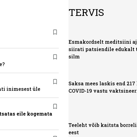
TERVIS
Esmakordselt meditsiini a
siirati patsiendile edukalt 
silm
e?
Saksa mees laskis end 217
ti inimesest üle
COVID-19 vastu vaktsineer
tsatas eile kogemata
Teeleht võib kaitsta borrel
eest