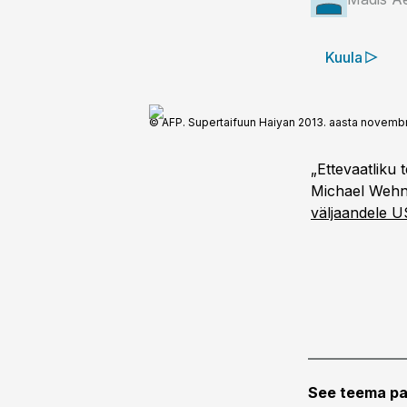
Kuula
© AFP. Supertaifuun Haiyan 2013. aasta novembri
„Ettevaatliku 
Michael Wehne
väljaandele 
See teema pa