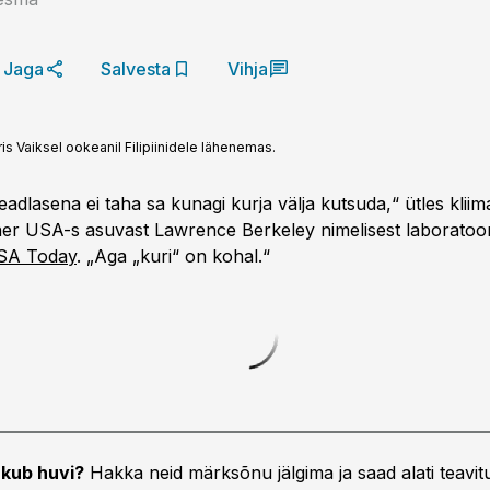
Jaga
Salvesta
Vihja
s Vaiksel ookeanil Filipiinidele lähenemas.
teadlasena ei taha sa kunagi kurja välja kutsuda,“ ütles klii
r USA-s asuvast Lawrence Berkeley nimelisest laboratoor
USA Today
. „Aga „kuri“ on kohal.“
kub huvi?
Hakka neid märksõnu jälgima ja saad alati teavitu