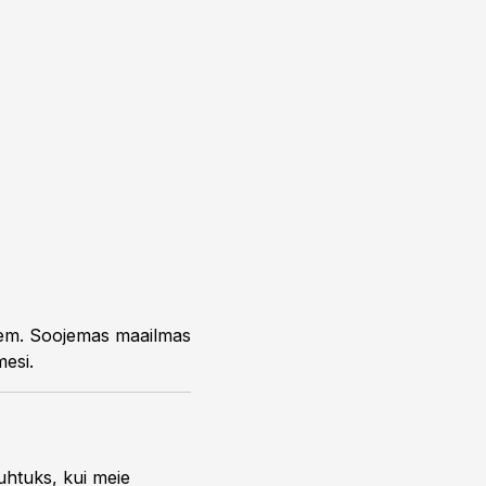
uem. Soojemas maailmas
mesi.
uhtuks, kui meie