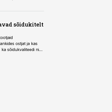
avad sõidukitelt
ootjaid
nkides ostjat ja kas
 ka sõidukvaliteedi ning