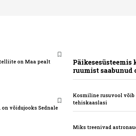
Päikesesüsteemis 
elliite on Maa pealt
ruumist saabunud 
Kosmiline rusuvool võib
tehiskaaslasi
 on võidujooks Sednale
Miks treenivad astronaud