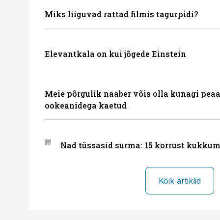
Miks liiguvad rattad filmis tagurpidi?
Elevantkala on kui jõgede Einstein
Meie põrgulik naaber võis olla kunagi peaa
ookeanidega kaetud
Nad tüssasid surma: 15 korrust kukkum
Kõik artiklid