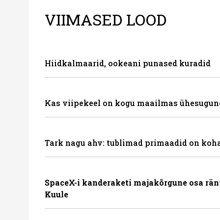
VIIMASED LOOD
Hiidkalmaarid, ookeani punased kuradid
Kas viipekeel on kogu maailmas ühesugun
Tark nagu ahv: tublimad primaadid on koha
SpaceX-i kanderaketi majakõrgune osa rän
Kuule