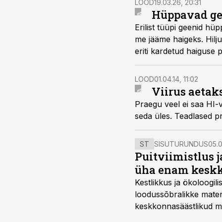
LOOD
19.03.26, 20:31
seast üles kindlad geen
Hüppavad gee
Erilist tüüpi geenid hüp
me jääme haigeks. Hilju
eriti kardetud haiguse 
LOOD
01.04.14, 11:02
Viirus aetaks
Praegu veel ei saa HI-v
seda üles. Teadlased pr
ST
SISUTURUNDUS
05.0
Puitviimistlus j
üha enam keskk
Kestlikkus ja ökoloogil
loodussõbralikke mater
keskkonnasäästlikud mate
–mugavuse?