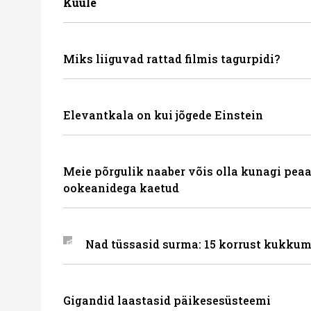
Kuule
Miks liiguvad rattad filmis tagurpidi?
Elevantkala on kui jõgede Einstein
Meie põrgulik naaber võis olla kunagi peaa
ookeanidega kaetud
Nad tüssasid surma: 15 korrust kukkum
Gigandid laastasid päikesesüsteemi