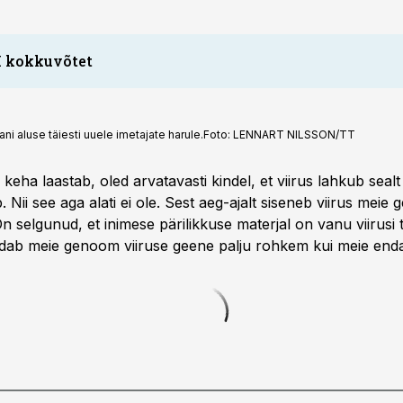
I kokkuvõtet
ni aluse täiesti uuele imetajate harule.
Foto:
LENNART NILSSON/TT
 keha laastab, oled arvatavasti kindel, et viirus lahkub sealt 
. Nii see aga alati ei ole. Sest aeg-ajalt siseneb viirus meie 
On selgunud, et inimese pärilikkuse materjal on vanu viirusi t
saldab meie genoom viiruse geene palju rohkem kui meie end