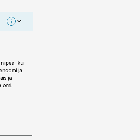
niipea, kui
genoomi ja
äis ja
a omi.