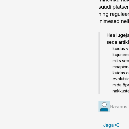
süüdi platse
ning reguleer
inimesed neli
Hea lugeja!
seda artik
kuidas v
kujunemi
miks seo
maapinna
kuidas o
evolutsi
mida õpe
nakkuste
Rasmus 
Jaga