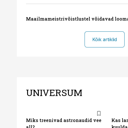
Maailmameistrivõistlustel võidavad loom
Kõik artiklid
UNIVERSUM
Miks treenivad astronaudid vee
Kas la
all?
kuulda