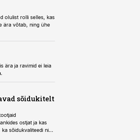
pärilikud haigused.
lulist rolli selles, kas
me ära võtab, ning ühe
 ära ja ravimid ei leia
.
avad sõidukitelt
ootjaid
nkides ostjat ja kas
 ka sõidukvaliteedi ning