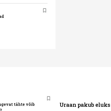
ad
Uraan pakub eluks
ngevat tähte võib
?