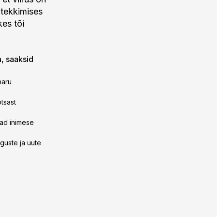
 tekkimises
kes tõi
a, saaksid
haru
otsast
vad inimese
guste ja uute