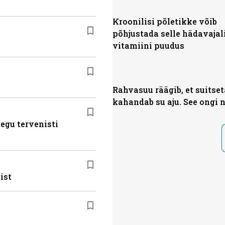
Kroonilisi põletikke võib
põhjustada selle hädavajal
vitamiini puudus
Rahvasuu räägib, et suitse
kahandab su aju. See ongi n
egu tervenisti
ist