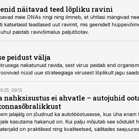
id. See meetod võib pikemas perspektiivis välja juurida kõik 
nid näitavad teed lõpliku ravini
pavad meie DNAs ringi ning ilmneb, et ühtlasi mängivad need o
ti katsetasid teadlased uut ravimit, mis geenidelt hüppe­või
puhul paistab ravivõimalus paljutõotav.
e peidust välja
iirusega nakatunuid ravida, sest viirus peidab end organismis
oovivad nüüd uue strateegiaga viirusest lõplikult jagu saada
9.25, 09:13
a nahksisustus ei ahvatle – autojuhid oot
onnasõbralikkust
isem jalajälg on jõudnud ka autotööstusesse, kus üha enam t
jale kasutama hakanud on. Kui palju mõjutab see sõidukit ha
rjalid on praktilised ning kvaliteetsed, säilitades seejuures