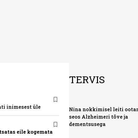
TERVIS
ti inimesest üle
Nina nokkimisel leiti oot
seos Alzheimeri tõve ja
dementsusega
tsatas eile kogemata