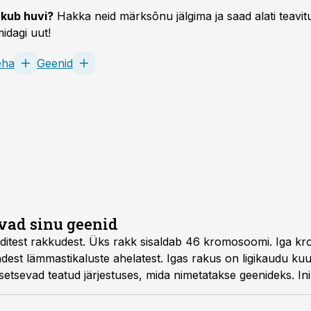
kub huvi?
Hakka neid märksõnu jälgima ja saad alati teavitu
idagi uut!
eha
Geenid
vad sinu geenid
rditest rakkudest. Üks rakk sisaldab 46 kromosoomi. Iga
st lämmastikaluste ahelatest. Igas rakus on ligikaudu kuus
setsevad teatud järjestuses, mida nimetatakse geenideks. In
d geeniteraapiat tehes pimeduses, kuna viirusega ühendat
se suvaliselt. Nüüd on teadlased dresseerinud bakterid le