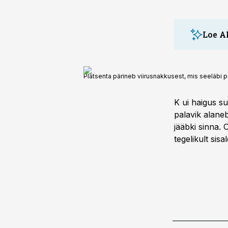
Loe A
Platsenta pärineb viirusnakkusest, mis seeläbi pa
K ui haigus su
palavik alaneb
jääbki sinna. 
tegelikult si