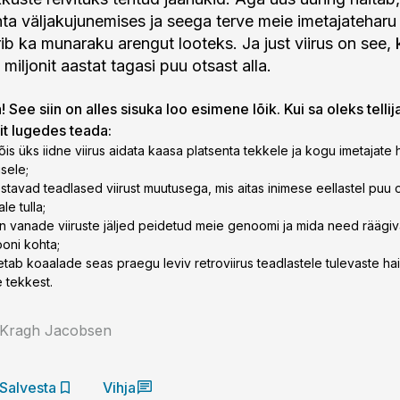
nta väljakujunemises ja seega terve meie imetajateharu
ib ka munaraku arengut looteks. Ja just viirus on see, 
 miljonit aastat tagasi puu otsast alla.
 See siin on alles sisuka loo esimene lõik. Kui sa oleks tellij
lit lugedes teada:
õis üks iidne viirus aidata kaasa platsenta tekkele ja kogu imetajate 
sele;
stavad teadlased viirust muutusega, mis aitas inimese eellastel puu 
le tulla;
n vanade viiruste jäljed peidetud meie genoomi ja mida need räägi
ooni kohta;
tab koaalade seas praegu leviv retroviirus teadlastele tulevaste hai
 tekkest.
Kragh Jacobsen
Salvesta
Vihja