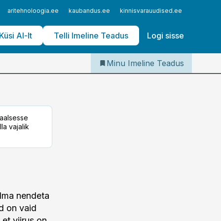
Iseteenindus
aritehnoloogia.ee
kaubandus.ee
kinnisvarauudised.ee
logistika
Telli Imeline Teadus
Küsi AI-lt
Telli Imeline Teadus
Logi sisse
Minu Imeline Teadus
taalsesse
la vajalik
ilma nendeta
id on vaid
et viirus on