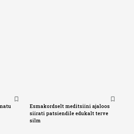
amatu
Esmakordselt meditsiini ajaloos
siirati patsiendile edukalt terve
silm