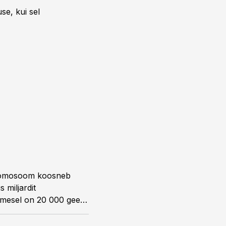
se, kui sel
 kromosoom koosneb
 miljardit
imesel on 20 000 geeni.
ud terved geenid
idma suure hulga DNA