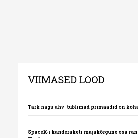
VIIMASED LOOD
Tark nagu ahv: tublimad primaadid on koha
SpaceX-i kanderaketi majakõrgune osa rän