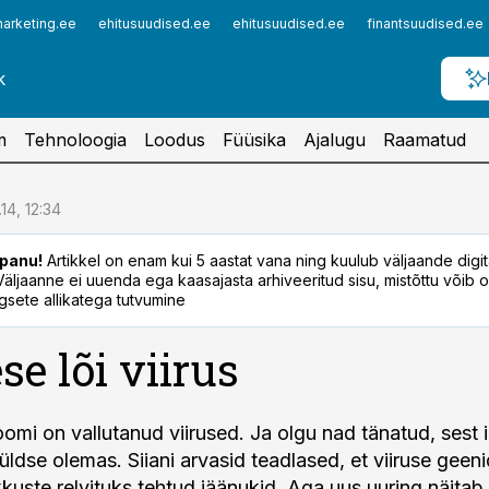
arketing.ee
ehitusuudised.ee
ehitusuudised.ee
finantsuudised.ee
m
Tehnoloogia
Loodus
Füüsika
Ajalugu
Raamatud
.14, 12:34
panu!
Artikkel on enam kui 5 aastat vana ning kuulub väljaande digi
. Väljaanne ei uuenda ega kaasajasta arhiveeritud sisu, mistõttu võib ol
sete allikatega tutvumine
se lõi viirus
omi on vallutanud viirused. Ja olgu nad tänatud, sest 
üldse olemas. Siiani arvasid teadlased, et viiruse geen
uste relvituks tehtud jäänukid. Aga uus uuring näitab, 