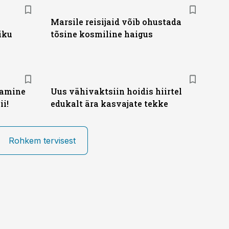
Marsile reisijaid võib ohustada
iku
tõsine kosmiline haigus
tamine
Uus vähivaktsiin hoidis hiirtel
ii!
edukalt ära kasvajate tekke
Rohkem tervisest