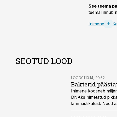
See teema pa
teemal ilmub m
Inimene
K
SEOTUD LOOD
LOOD
01.10.14, 20:52
Bakterid päästa
Inimene koosneb milja
DNAks nimetatud pikkade
lämmastikalust. Need a
Varem kobasid teadlase
sattusid DNA massi sis