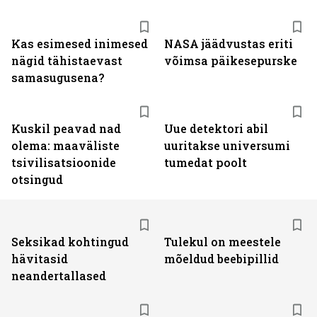
Kas esimesed inimesed
NASA jäädvustas eriti
nägid tähistaevast
võimsa päikesepurske
samasugusena?
Kuskil peavad nad
Uue detektori abil
olema: maaväliste
uuritakse universumi
tsivilisatsioonide
tumedat poolt
otsingud
Seksikad kohtingud
Tulekul on meestele
hävitasid
mõeldud beebipillid
neandertallased