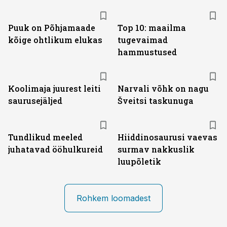
Puuk on Põhjamaade
Top 10: maailma
kõige ohtlikum elukas
tugevaimad
hammustused
Koolimaja juurest leiti
Narvali võhk on nagu
saurusejäljed
Šveitsi taskunuga
Tundlikud meeled
Hiiddinosaurusi vaevas
juhatavad ööhulkureid
surmav nakkuslik
luupõletik
Rohkem loomadest