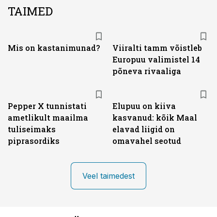
TAIMED
Mis on kastanimunad?
Viiralti tamm võistleb
Europuu valimistel 14
põneva rivaaliga
Pepper X tunnistati
Elupuu on kiiva
ametlikult maailma
kasvanud: kõik Maal
tuliseimaks
elavad liigid on
piprasordiks
omavahel seotud
Veel taimedest