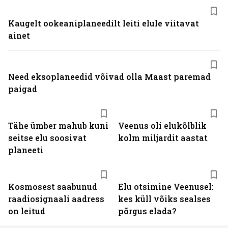
Kaugelt ookeaniplaneedilt leiti elule viitavat
ainet
Need eksoplaneedid võivad olla Maast paremad
paigad
Tähe ümber mahub kuni
Veenus oli elukõlblik
seitse elu soosivat
kolm miljardit aastat
planeeti
Kosmosest saabunud
Elu otsimine Veenusel:
raadiosignaali aadress
kes küll võiks sealses
on leitud
põrgus elada?