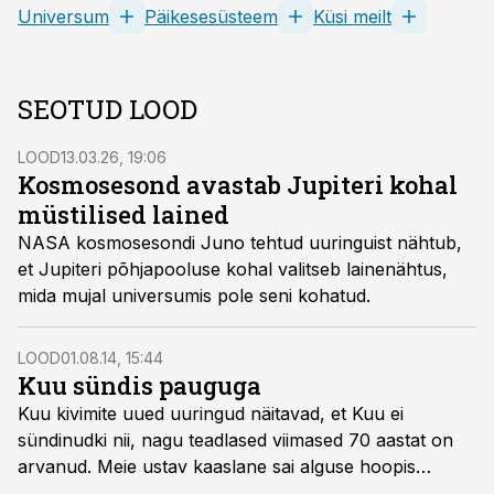
Universum
Päikesesüsteem
Küsi meilt
SEOTUD LOOD
LOOD
13.03.26, 19:06
Kosmosesond avastab Jupiteri kohal
müstilised lained
NASA kosmosesondi Juno tehtud uuringuist nähtub,
et Jupiteri põhjapooluse kohal valitseb lainenähtus,
mida mujal universumis pole seni kohatud.
LOOD
01.08.14, 15:44
Kuu sündis pauguga
Kuu kivimite uued uuringud näitavad, et Kuu ei
sündinudki nii, nagu teadlased viimased 70 aastat on
arvanud. Meie ustav kaaslane sai alguse hoopis
võimsas kokkupõrkes, mis ähvardas Maa