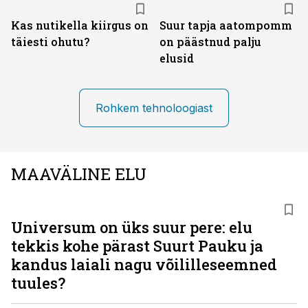
Kas nutikella kiirgus on
Suur tapja aatompomm
täiesti ohutu?
on päästnud palju
elusid
Rohkem tehnoloogiast
MAAVÄLINE ELU
Universum on üks suur pere: elu
tekkis kohe pärast Suurt Pauku ja
kandus laiali nagu võililleseemned
tuules?