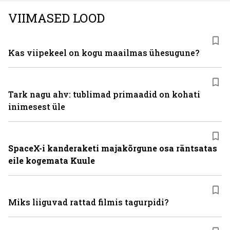
VIIMASED LOOD
Kas viipekeel on kogu maailmas ühesugune?
Tark nagu ahv: tublimad primaadid on kohati
inimesest üle
SpaceX-i kanderaketi majakõrgune osa räntsatas
eile kogemata Kuule
Miks liiguvad rattad filmis tagurpidi?