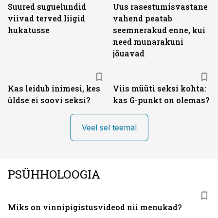
Suured suguelundid
Uus rasestumisvastane
viivad terved liigid
vahend peatab
hukatusse
seemnerakud enne, kui
need munarakuni
jõuavad
Kas leidub inimesi, kes
Viis müüti seksi kohta:
üldse ei soovi seksi?
kas G-punkt on olemas?
Veel sel teemal
PSÜHHOLOOGIA
Miks on vinni­pigistusvideod nii menukad?