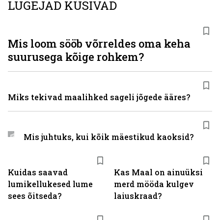
LUGEJAD KÜSIVAD
Mis loom sööb võrreldes oma keha
suurusega kõige rohkem?
Miks tekivad maalihked sageli jõgede ääres?
Mis juhtuks, kui kõik mäestikud kaoksid?
Kuidas saavad
Kas Maal on ainuüksi
lumikellukesed lume
merd mööda kulgev
sees õitseda?
laiuskraad?