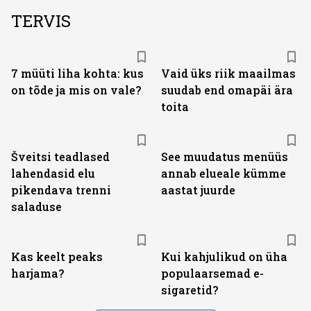
TERVIS
7 müüti liha kohta: kus
Vaid üks riik maailmas
on tõde ja mis on vale?
suudab end omapäi ära
toita
Šveitsi teadlased
See muudatus menüüs
lahendasid elu
annab elueale kümme
pikendava trenni
aastat juurde
saladuse
Kas keelt peaks
Kui kahjulikud on üha
harjama?
populaarsemad e-
sigaretid?