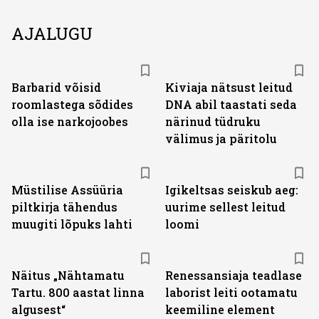
AJALUGU
Barbarid võisid
Kiviaja nätsust leitud
roomlastega sõdides
DNA abil taastati seda
olla ise narkojoobes
närinud tüdruku
välimus ja päritolu
Müstilise Assüüria
Igikeltsas seiskub aeg:
piltkirja tähendus
uurime sellest leitud
muugiti lõpuks lahti
loomi
Näitus „Nähtamatu
Renessansiaja teadlase
Tartu. 800 aastat linna
laborist leiti ootamatu
algusest“
keemiline element