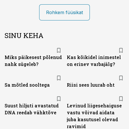
Rohkem füüsikat
SINU KEHA
Miks päikesest põlenud
Kas kõikidel inimestel
nahk sügeleb?
on erinev varbajälg?
Sa mõtled sooltega
Riisi sees luurab oht
Suust hiljuti avastatud
Levinud liigesehaiguse
DNA reedab vähktõve
vastu võivad aidata
juba kasutusel olevad
ravimid