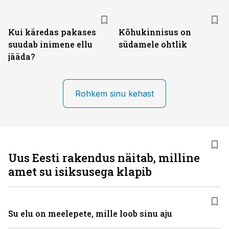
Kui käredas pakases
Kõhukinnisus on
suudab inimene ellu
südamele ohtlik
jääda?
Rohkem sinu kehast
Uus Eesti rakendus näitab, milline
amet su isiksusega klapib
Su elu on meelepete, mille loob sinu aju