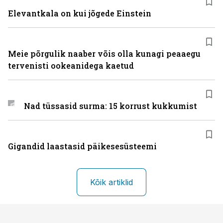
Elevantkala on kui jõgede Einstein
Meie põrgulik naaber võis olla kunagi peaaegu
tervenisti ookeanidega kaetud
Nad tüssasid surma: 15 korrust kukkumist
Gigandid laastasid päikesesüsteemi
Kõik artiklid