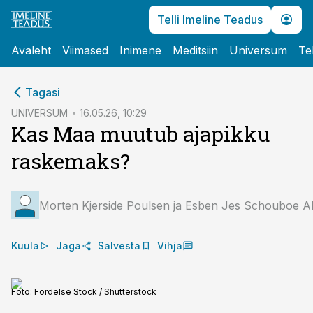
Telli Imeline Teadus
Avaleht
Viimased
Inimene
Meditsiin
Universum
Te
cebook
Tagasi
Twitter)
UNIVERSUM
16.05.26, 10:29
Kas Maa muutub ajapikku
kedIn
raskemaks?
ail
k
Morten Kjerside Poulsen ja Esben Jes Schouboe A
Kuula
Jaga
Salvesta
Vihja
Foto:
Fordelse Stock / Shutterstock