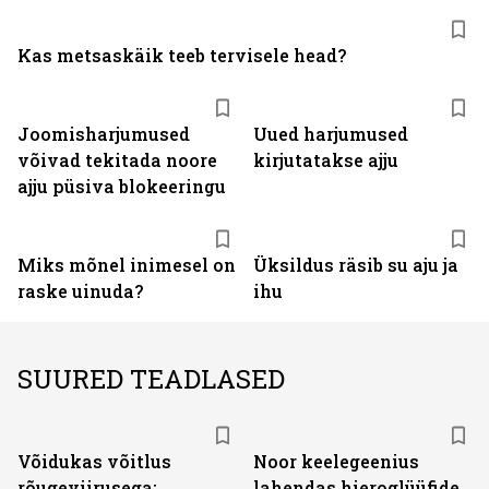
Kas metsaskäik teeb tervisele head?
Joomisharjumused
Uued harjumused
võivad tekitada noore
kirjutatakse ajju
ajju püsiva blokeeringu
Miks mõnel inimesel on
Üksildus räsib su aju ja
raske uinuda?
ihu
SUURED TEADLASED
Võidukas võitlus
Noor keelegeenius
rõugeviirusega:
lahendas hieroglüüfide