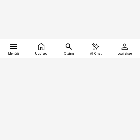
Menüü
Uudised
Otsing
AI Chat
Logi sisse
Vana-Lõuna 39/1, 19094 Tallinn
(+372) 667 0111
tellimiskeskus@aripaev.ee
Telli Imeline Teadus
Uudiskirjad
Kontakt