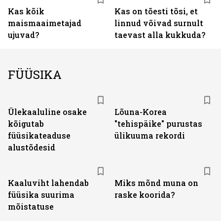
Kas kõik
Kas on tõesti tõsi, et
maismaaimetajad
linnud võivad surnult
ujuvad?
taevast alla kukkuda?
FÜÜSIKA
Ülekaaluline osake
Lõuna-Korea
kõigutab
"tehispäike" purustas
füüsikateaduse
ülikuuma rekordi
alustõdesid
Kaaluviht lahendab
Miks mõnd muna on
füüsika suurima
raske koorida?
mõistatuse