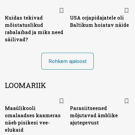
Kuidas tekivad
USA orjapidajatele oli
mõistatuslikud
Baltikum hoiatav näide
rabalaibad ja miks need
säilivad?
Rohkem ajaloost
LOOMARIIK
Maaülikooli
Parasiitseened
omalaadses kaameras
mõjutavad ämblike
näeb pisikesi vee-
ajutegevust
elukaid