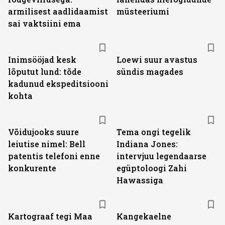
armilisest aadlidaamist
müsteeriumi
sai vaktsiini ema
Inimsööjad kesk
Loewi suur avastus
lõputut lund: tõde
sündis magades
kadunud ekspeditsiooni
kohta
Võidujooks suure
Tema ongi tegelik
leiutise nimel: Bell
Indiana Jones:
patentis telefoni enne
intervjuu legendaarse
konkurente
egüptoloogi Zahi
Hawassiga
Kartograaf tegi Maa
Kangekaelne