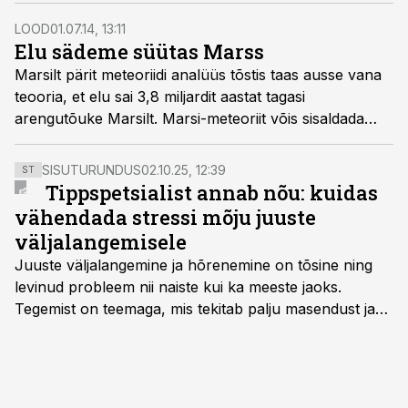
Universumist minema pühkida.
LOOD
01.07.14, 13:11
Elu sädeme süütas Marss
Marsilt pärit meteoriidi analüüs tõstis taas ausse vana
teooria, et elu sai 3,8 miljardit aastat tagasi
arengutõuke Marsilt. Marsi-meteoriit võis sisaldada
hapnikuühendeid, mis on elu molekulide tekkimisel
otsustava tähtsusega. Neid ühendeid Maa peal ei
SISUTURUNDUS
02.10.25, 12:39
ST
olnud ja seepärast võis elu sädeme süüdata Marsilt
Tippspetsialist annab nõu: kuidas
tulnud meteoriit.
vähendada stressi mõju juuste
väljalangemisele
Juuste väljalangemine ja hõrenemine on tõsine ning
levinud probleem nii naiste kui ka meeste jaoks.
Tegemist on teemaga, mis tekitab palju masendust ja
ebakindlust ning mõjub negatiivselt elukvaliteedile. Mis
on kõige efektiivseim viis peatada juuste väljalangemine
ning juuksed taas tihedaks ja tugevaks saada?