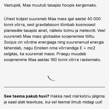
Vastupidi, Maa muutub tasapisi hoopis kergemaks.
Ühest küljest suureneb Maa mass igal aastal 40 000
tonni võrra, sest gravitatsioon tõmbab kosmosest
planee­dile tasapisi ainet, näiteks tolmu ja meteoriit. Veel
suureneb Maa mass globaalse soojenemise tõttu.
Soojus on võrdne energiaga ning suurenenud energia
tähendab, nagu Einstein oma võrrandiga E = mc2
selgi­tas, ka suuremat massi. Praegu muudab
soojenemine Maa aastas 160 tonni võrra raskemaks.
See teema pakub huvi?
Hakka neid märksõnu jälgima
ja saad alati teavituse, kui sel teemal ilmub midagi uut!