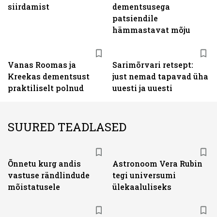
siirdamist
dementsusega
patsiendile
hämmastavat mõju
Vanas Roomas ja
Sarimõrvari retsept:
Kreekas dementsust
just nemad tapavad üha
praktiliselt polnud
uuesti ja uuesti
SUURED TEADLASED
Õnnetu kurg andis
Astronoom Vera Rubin
vastuse rändlindude
tegi universumi
mõistatusele
ülekaaluliseks