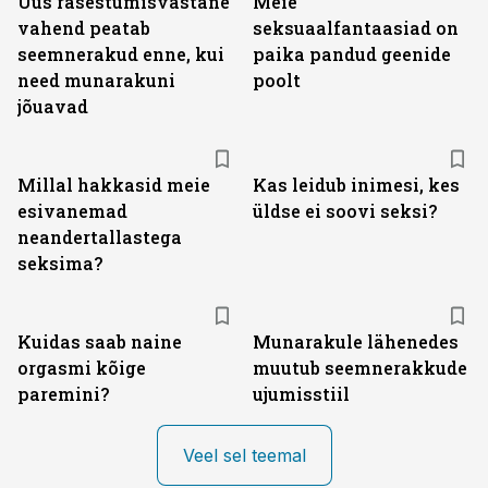
Uus rasestumisvastane
Meie
vahend peatab
seksuaalfantaasiad on
seemnerakud enne, kui
paika pandud geenide
need munarakuni
poolt
jõuavad
Millal hakkasid meie
Kas leidub inimesi, kes
esivanemad
üldse ei soovi seksi?
neandertallastega
seksima?
Kuidas saab naine
Munarakule lähenedes
orgasmi kõige
muutub seemnerakkude
paremini?
ujumisstiil
Veel sel teemal