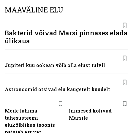
MAAVÄLINE ELU
Bakterid võivad Marsi pinnases elada
ülikaua
Jupiteri kuu ookean võib olla elust tulvil
Astronoomid otsivad elu kaugetelt kuudelt
Meile lähima
Inimesed kolivad
tähesüsteemi
Marsile
elukõlblikus tsoonis
paistab asuvat