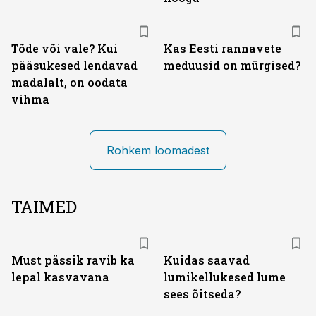
Tõde või vale? Kui
Kas Eesti rannavete
pääsukesed lendavad
meduusid on mürgised?
madalalt, on oodata
vihma
Rohkem loomadest
TAIMED
Must pässik ravib ka
Kuidas saavad
lepal kasvavana
lumikellukesed lume
sees õitseda?