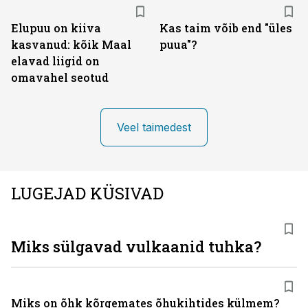
Elupuu on kiiva
Kas taim võib end "üles
kasvanud: kõik Maal
puua"?
elavad liigid on
omavahel seotud
Veel taimedest
LUGEJAD KÜSIVAD
Miks sülgavad vulkaanid tuhka?
Miks on õhk kõrgemates õhukihtides külmem?