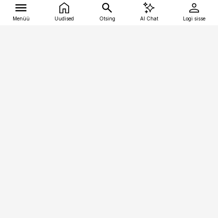
Menüü
Uudised
Otsing
AI Chat
Logi sisse
Vana-Lõuna 39/1, 19094 Tallinn
(+372) 667 0111
tellimiskeskus@aripaev.ee
Telli Imeline Teadus
Uudiskirjad
Kontakt
Sisu kasutamisõigused
Ajakirjaniku
eetikakoodeks
Üldtingimused
Privaatsustingimused
Küpsiste poliitika
KKK
Eesti Meediaettevõtete
Eelistuste haldamine
Liit