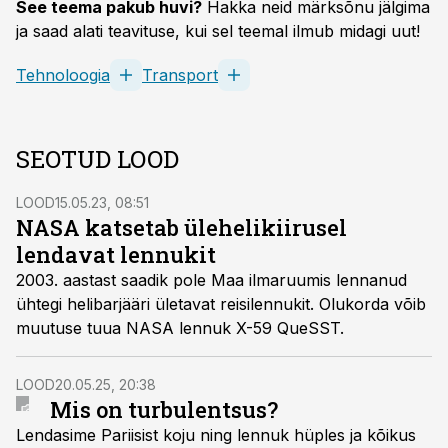
See teema pakub huvi?
Hakka neid märksõnu jälgima
ja saad alati teavituse, kui sel teemal ilmub midagi uut!
Tehnoloogia
Transport
SEOTUD LOOD
LOOD
15.05.23, 08:51
NASA katsetab ülehelikiirusel
lendavat lennukit
2003. aastast saadik pole Maa ilmaruumis lennanud
ühtegi helibarjääri ületavat reisilennukit. Olukorda võib
muutuse tuua NASA lennuk X-59 QueSST.
LOOD
20.05.25, 20:38
Mis on turbulentsus?
Lendasime Pariisist koju ning lennuk hüples ja kõikus