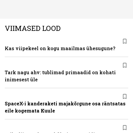
ning juuksed taas tihedaks ja tugevaks saada?
VIIMASED LOOD
Kas viipekeel on kogu maailmas ühesugune?
Tark nagu ahv: tublimad primaadid on kohati
inimesest üle
SpaceX-i kanderaketi majakõrgune osa räntsatas
eile kogemata Kuule