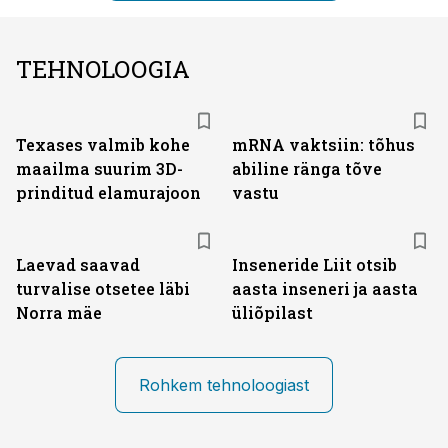
TEHNOLOOGIA
Texases valmib kohe
mRNA vaktsiin: tõhus
maailma suurim 3D-
abiline ränga tõve
prinditud elamurajoon
vastu
Laevad saavad
Inseneride Liit otsib
turvalise otsetee läbi
aasta inseneri ja aasta
Norra mäe
üliõpilast
Rohkem tehnoloogiast