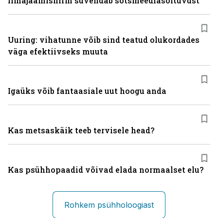
Ilmajäämishirm süvendab sotsmeediasõltuvust
Uuring: vihatunne võib sind teatud olukordades
väga efektiivseks muuta
Igaüks võib fantaasiale uut hoogu anda
Kas metsaskäik teeb tervisele head?
Kas psühhopaadid võivad elada normaalset elu?
Rohkem psühholoogiast