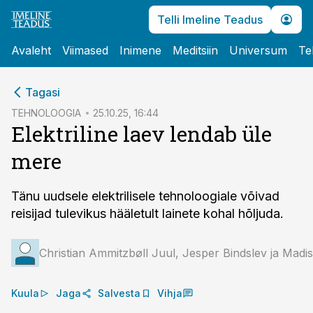
Telli Imeline Teadus
Avaleht
Viimased
Inimene
Meditsiin
Universum
Te
cebook
Tagasi
Twitter)
TEHNOLOOGIA
25.10.25, 16:44
Elektriline laev lendab üle
kedIn
mere
ail
k
Tänu uudsele elektrilisele tehnoloogiale võivad
reisijad tulevikus hääletult lainete kohal hõljuda.
Christian Ammitzbøll Juul, Jesper Bindslev ja Mad
Kuula
Jaga
Salvesta
Vihja