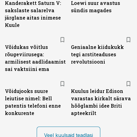
Kanderakett Saturn V:
Loewi suur avastus
sakslaste salarelva
sündis magades
järglane aitas inimese
Kuule
Võidukas võitlus
Geniaalne kiidukukk
rõugeviirusega:
tegi arstiteaduses
armilisest aadlidaamist
revolutsiooni
sai vaktsiini ema
Võidujooks suure
Kuulus leidur Edison
leiutise nimel: Bell
varastas kirkalt särava
patentis telefoni enne
hõõglambi idee Briti
konkurente
apteekrilt
Veel kuulsaid teadlasi