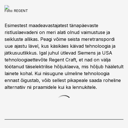
Foto:
REGENT
Esimestest maade­avastajatest tänapäevaste
ristluslaevadeni on meri alati olnud vaimustuse ja
seikluste allikas. Peagi võime seista meretranspordi
uue ajastu lävel, kus käsikäes käivad tehnoloogia ja
jätku­suutlikkus. Igal juhul ütlevad Siemens ja USA
tehnoloogiaettevõte Regent Craft, et nad on välja
töötanud täiselektrilise hõljuklaeva, mis hõljub hääletult
lainete kohal. Kui niisugune ulmeline tehnoloogia
ennast õigustab, võib sellest pikapeale saada roheline
alternatiiv nii praamidele kui ka lennukitele.