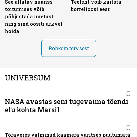
See üllatav nüanss
Teeleht võib kaitsta
toitumises võib
borrelioosi eest
põhjustada unetust
ning sind öösiti ärkvel
hoida
Rohkem tervisest
UNIVERSUM
NASA avastas seni tugevaima tõendi
elu kohta Marsil
Tõraveres valminud kaamera varitseb puutumata