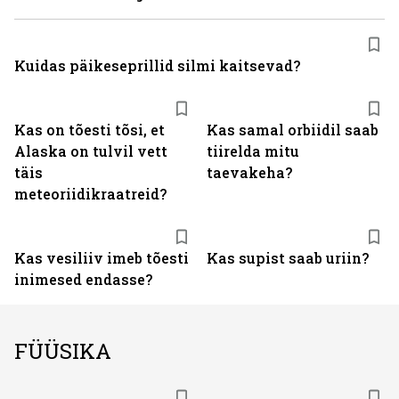
Kuidas päikeseprillid silmi kaitsevad?
Kas on tõesti tõsi, et
Kas samal orbiidil saab
Alaska on tulvil vett
tiirelda mitu
täis
taevakeha?
meteoriidikraatreid?
Kas vesiliiv imeb tõesti
Kas supist saab uriin?
inimesed endasse?
FÜÜSIKA