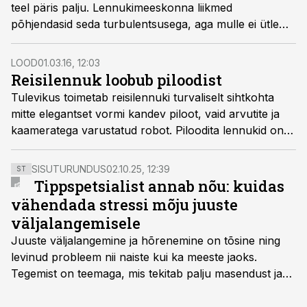
teel päris palju. Lennukimeeskonna liikmed
põhjendasid seda turbulentsusega, aga mulle ei ütle
see sõna eriti midagi. Mida see tähendab ja miks see
tekib?
LOOD
01.03.16, 12:03
Reisilennuk loobub piloodist
Tulevikus toimetab reisilennuki turvaliselt sihtkohta
mitte elegantset vormi kandev piloot, vaid arvutite ja
kaameratega varustatud robot. Piloodita lennukid on
asunud õhuruumi vallutama ning võivad mõne
aastakümne pärast saada selle ainuvalitsejateks.
SISUTURUNDUS
02.10.25, 12:39
ST
Tippspetsialist annab nõu: kuidas
vähendada stressi mõju juuste
väljalangemisele
Juuste väljalangemine ja hõrenemine on tõsine ning
levinud probleem nii naiste kui ka meeste jaoks.
Tegemist on teemaga, mis tekitab palju masendust ja
ebakindlust ning mõjub negatiivselt elukvaliteedile. Mis
on kõige efektiivseim viis peatada juuste väljalangemine