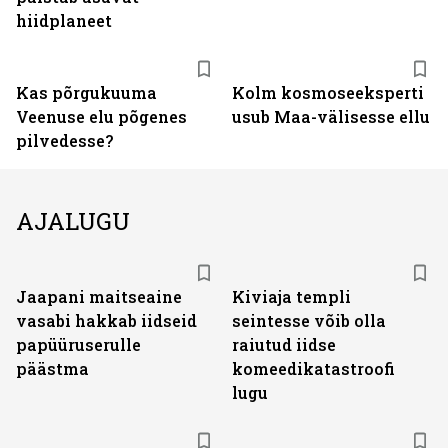
hiidplaneet
Kas põrgukuuma
Kolm kosmoseeksperti
Veenuse elu põgenes
usub Maa-välisesse ellu
pilvedesse?
AJALUGU
Jaapani maitseaine
Kiviaja templi
vasabi hakkab iidseid
seintesse võib olla
papüüruserulle
raiutud iidse
päästma
komeedikatastroofi
lugu