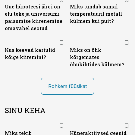
Uue hüpoteesi järgi on
Miks tundub samal
elu teke ja universumi
temperatuuril metall
paisumise kiirenemine
külmem kui puit?
omavahel seotud
Kus keevad kartulid
Miks on õhk
kõige kiiremini?
kõrgemates
õhukihtides külmem?
Rohkem füüsikat
SINU KEHA
Miks tekib
Hüperaktiivsed geenid