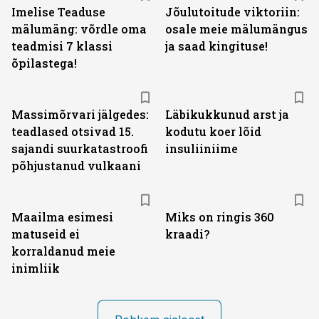
Imelise Teaduse
Jõulutoitude viktoriin:
mälumäng: võrdle oma
osale meie mälumängus
teadmisi 7 klassi
ja saad kingituse!
õpilastega!
Massimõrvari jälgedes:
Läbikukkunud arst ja
teadlased otsivad 15.
kodutu koer lõid
sajandi suurkatastroofi
insuliiniime
põhjustanud vulkaani
Maailma esimesi
Miks on ringis 360
matuseid ei
kraadi?
korraldanud meie
inimliik