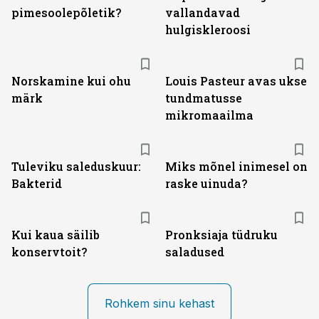
pimesoolepõletik?
vallandavad
hulgiskleroosi
Norskamine kui ohu
Louis Pasteur avas ukse
märk
tundmatusse
mikromaailma
Tuleviku saleduskuur:
Miks mõnel inimesel on
Bakterid
raske uinuda?
Kui kaua säilib
Pronksiaja tüdruku
konservtoit?
saladused
Rohkem sinu kehast