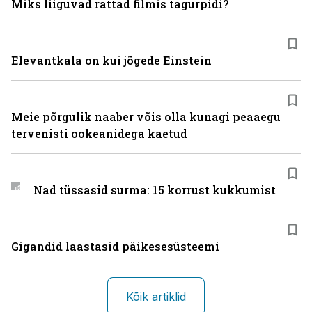
Miks liiguvad rattad filmis tagurpidi?
Elevantkala on kui jõgede Einstein
Meie põrgulik naaber võis olla kunagi peaaegu
tervenisti ookeanidega kaetud
Nad tüssasid surma: 15 korrust kukkumist
Gigandid laastasid päikesesüsteemi
Kõik artiklid