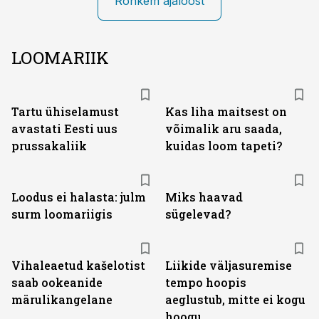
Rohkem ajaloost
LOOMARIIK
Tartu ühiselamust
Kas liha maitsest on
avastati Eesti uus
võimalik aru saada,
prussakaliik
kuidas loom tapeti?
Loodus ei halasta: julm
Miks haavad
surm loomariigis
sügelevad?
Vihaleaetud kašelotist
Liikide väljasuremise
saab ookeanide
tempo hoopis
märulikangelane
aeglustub, mitte ei kogu
hoogu