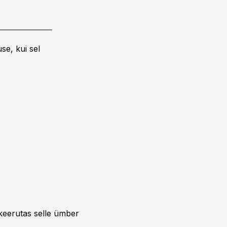
se, kui sel
keerutas selle ümber