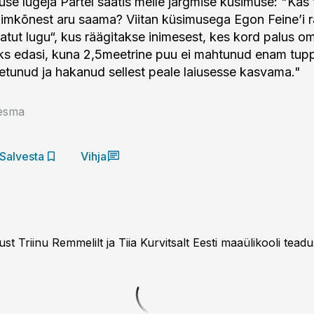
use lugeja Pärtel saatis meile järgmise küsimuse: "Kas
nimkõnest aru saama? Viitan küsimusega Egon Feine’i 
tut lugu“, kus räägitakse inimesest, kes kord palus om
ks edasi, kuna 2,5meetrine puu ei mahtunud enam tup
letunud ja hakanud sellest peale laiusesse kasvama."
esma
Salvesta
Vihja
st Triinu Remmelilt ja Tiia Kurvitsalt Eesti maaülikooli tead