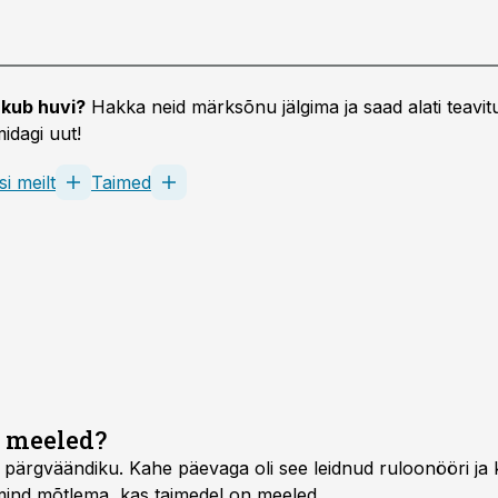
kub huvi?
Hakka neid märksõnu jälgima ja saad alati teavitu
idagi uut!
si meilt
Taimed
n meeled?
 pärgväändiku. Kahe päevaga oli see leidnud ruloonööri ja 
mind mõtlema, kas taimedel on meeled.