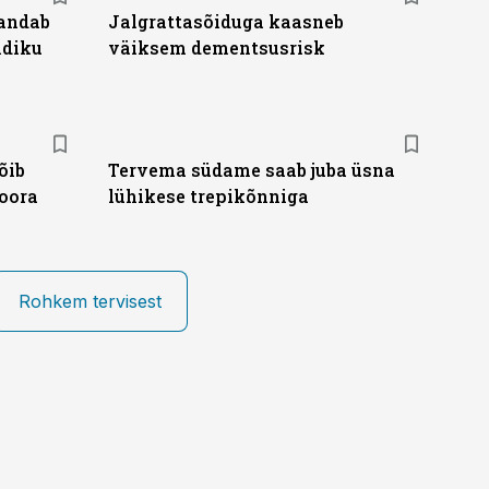
andab
Jalgrattasõiduga kaasneb
ndiku
väiksem dementsusrisk
õib
Tervema südame saab juba üsna
loora
lühikese trepikõnniga
Rohkem tervisest