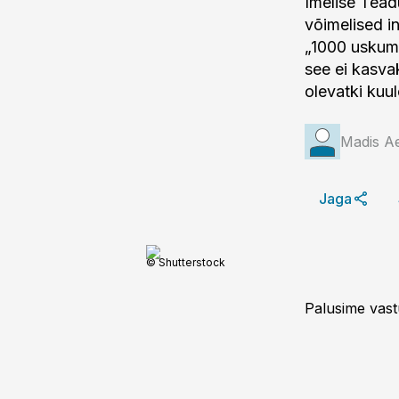
Imelise Tead
võimelised i
„1000 uskuma
see ei kasva
olevatki kuu
Madis A
Jaga
© Shutterstock
Palusime vastu