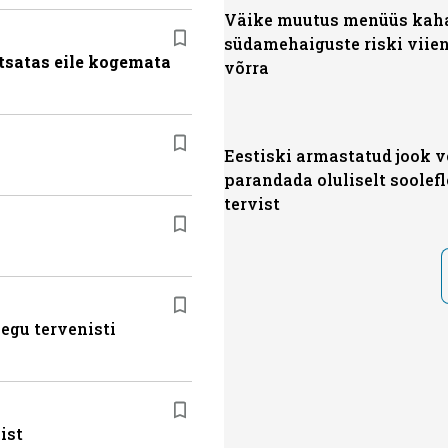
Väike muutus menüüs kah
südamehaiguste riski viie
tsatas eile kogemata
võrra
Eestiski armastatud jook v
parandada oluliselt soolef
tervist
egu tervenisti
ist