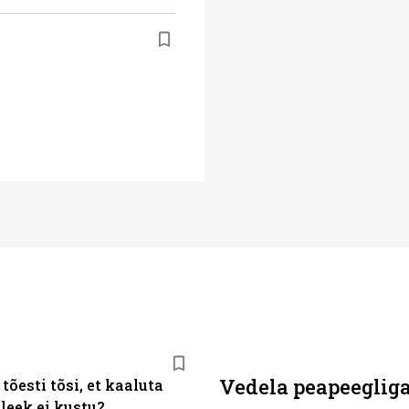
Vedela peapeegliga
tõesti tõsi, et kaaluta
leek ei kustu?