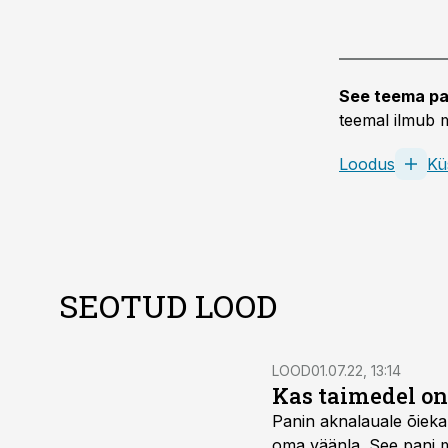
See teema pa
teemal ilmub m
Loodus
Kü
SEOTUD LOOD
LOOD
01.07.22, 13:14
Kas taimedel o
Panin aknalauale õieka
oma väänla. See pani 