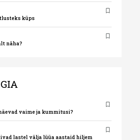
tlusteks küps
alt näha?
GIA
näevad vaime ja kummitusi?
vad lastel välja lüüa aastaid hiljem