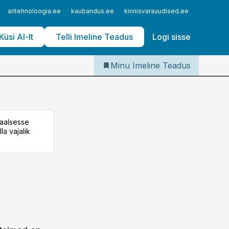
Iseteenindus
aritehnoloogia.ee
kaubandus.ee
kinnisvarauudised.ee
logistika
Telli Imeline Teadus
Küsi AI-lt
Telli Imeline Teadus
Logi sisse
Minu Imeline Teadus
taalsesse
la vajalik