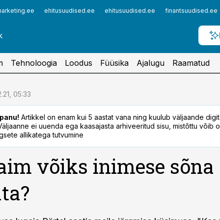
arketing.ee
ehitusuudised.ee
ehitusuudised.ee
finantsuudised.ee
m
Tehnoloogia
Loodus
Füüsika
Ajalugu
Raamatud
2.21, 05:33
panu!
Artikkel on enam kui 5 aastat vana ning kuulub väljaande digi
. Väljaanne ei uuenda ega kaasajasta arhiveeritud sisu, mistõttu võib ol
sete allikatega tutvumine
aim võiks inimese sõna
ta?