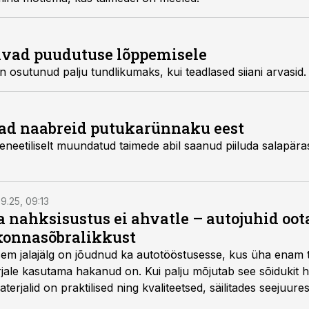
ivad puudutuse lõppemisele
 osutunud palju tundlikumaks, kui teadlased siiani arvasid.
ad naabreid putukarünnaku eest
eneetiliselt muundatud taimede abil saanud piiluda salapära
9.25, 09:13
a nahksisustus ei ahvatle – autojuhid oot
onnasõbralikkust
isem jalajälg on jõudnud ka autotööstusesse, kus üha enam t
jale kasutama hakanud on. Kui palju mõjutab see sõidukit ha
rjalid on praktilised ning kvaliteetsed, säilitades seejuures