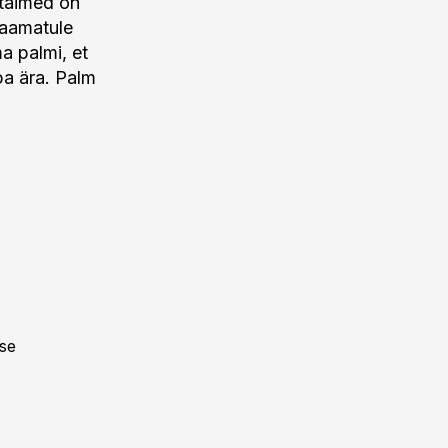
 taimed on
raamatule
a palmi, et
pa ära. Palm
use