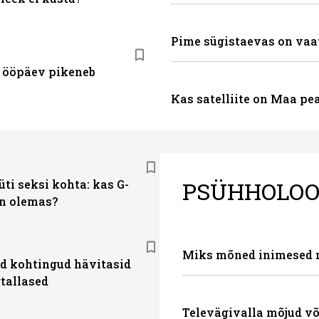
Pime sügistaevas on vaa
 ööpäev pikeneb
Kas satelliite on Maa pe
PSÜHHOLOO
ti seksi kohta: kas G-
n olemas?
Miks mõned inimesed 
d kohtingud hävitasid
tallased
Televägivalla mõjud või