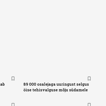
dab
89 000 osalejaga uuringust selgus
öise tehisvalguse mõju südamele