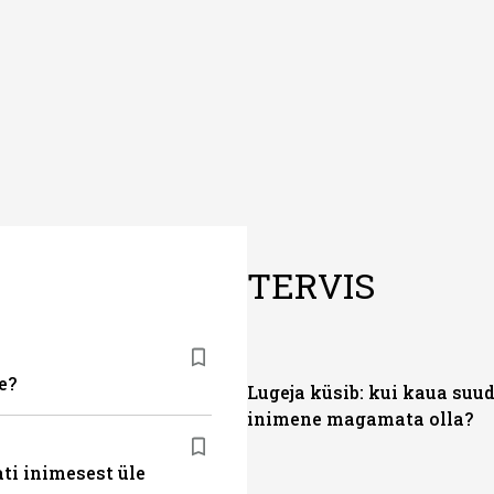
TERVIS
e?
Lugeja küsib: kui kaua suu
inimene magamata olla?
ti inimesest üle