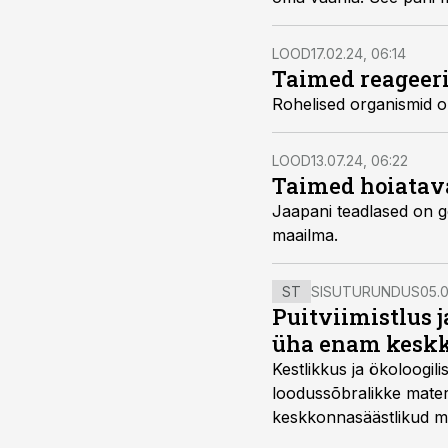
LOOD
17.02.24, 06:14
Taimed reageer
Rohelised organismid on
LOOD
13.07.24, 06:22
Taimed hoiatav
Jaapani teadlased on g
maailma.
ST
SISUTURUNDUS
05.0
Puitviimistlus j
üha enam keskk
Kestlikkus ja ökoloogil
loodussõbralikke mater
keskkonnasäästlikud mate
–mugavuse?