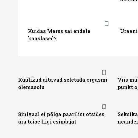
Kuidas Marss sai endale
Uraani
kaaslased?
Küülikud aitavad seletada orgasmi
Viis müü
olemasolu
punkt o
Sinivaal ei põlga paarilist otsides
Seksika
ära teise liigi esindajat
neander