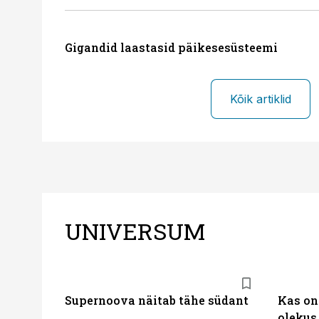
Gigandid laastasid päikesesüsteemi
Kõik artiklid
UNIVERSUM
Supernoova näitab tähe südant
Kas on 
olekus 