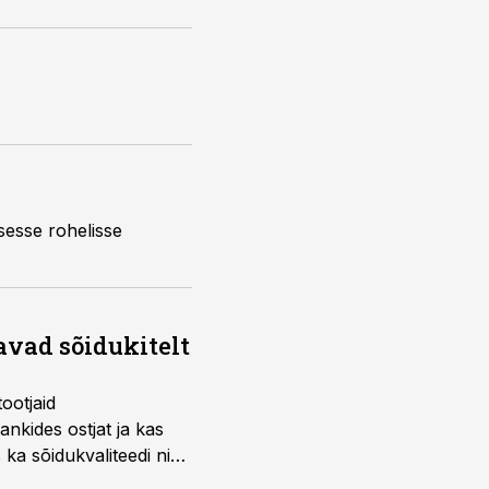
sesse rohelisse
avad sõidukitelt
ootjaid
nkides ostjat ja kas
 ka sõidukvaliteedi ning