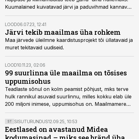
Kuumalained kuivatavad järvi ja paduvihmad kannavad
joogivette prahti. Ometi on juba praegu insenertehnilisi
lahendusi, mis võivad olukorda leevendada.
LOOD
06.07.23, 12:41
Järvi tekib maailmas üha rohkem
Maa järvede üleilmne kaardistusprojekt tõi üllatavaid ja
muret tekitavaid uudiseid.
LOOD
10.11.23, 02:06
99 suurlinna üle maailma on tõsises
uppumisohus
Teadlaste sõnul on kolm peamist põhjust, miks terve
hulk rannikul asuvaid suurlinnu, milles kokku elab üle
200 miljoni inimese, uppumisohus on. Maailmamere
veetaseme tõus pole sugugi ainus põhjus, vaid osa
komplekssest probleemist.
SISUTURUNDUS
12.09.25, 10:53
ST
Eestlased on avastanud Midea
kodumasinad – miks see bränd üha