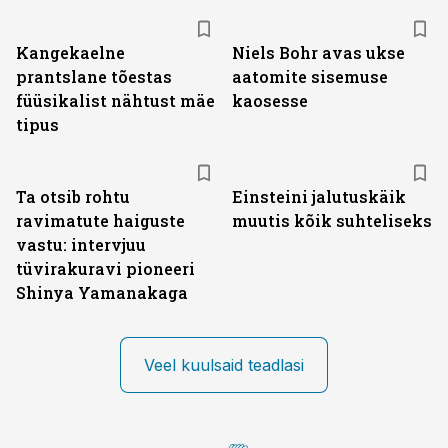
Kangekaelne
Niels Bohr avas ukse
prantslane tõestas
aatomite sisemuse
füüsikalist nähtust mäe
kaosesse
tipus
Ta otsib rohtu
Einsteini jalutuskäik
ravimatute haiguste
muutis kõik suhteliseks
vastu: intervjuu
tüvirakuravi pioneeri
Shinya Yamanakaga
Veel kuulsaid teadlasi