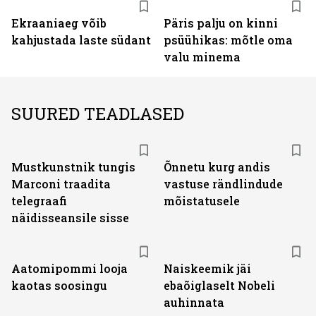
Ekraaniaeg võib
Päris palju on kinni
kahjustada laste südant
psüühikas: mõtle oma
valu minema
SUURED TEADLASED
Mustkunstnik tungis
Õnnetu kurg andis
Marconi traadita
vastuse rändlindude
telegraafi
mõistatusele
näidisseansile sisse
Aatomipommi looja
Naiskeemik jäi
kaotas soosingu
ebaõiglaselt Nobeli
auhinnata