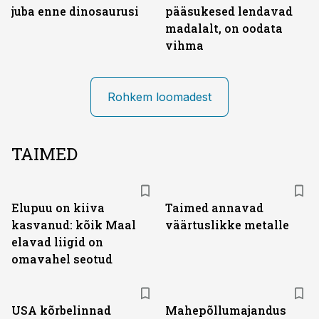
juba enne dinosaurusi
pääsukesed lendavad
madalalt, on oodata
vihma
Rohkem loomadest
TAIMED
Elupuu on kiiva
Taimed annavad
kasvanud: kõik Maal
väärtuslikke metalle
elavad liigid on
omavahel seotud
USA kõrbelinnad
Mahepõllumajandus