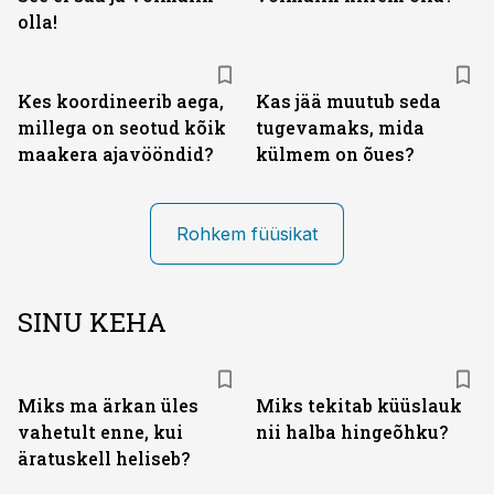
olla!
Kes koordineerib aega,
Kas jää muutub seda
millega on seotud kõik
tugevamaks, mida
maakera ajavööndid?
külmem on õues?
Rohkem füüsikat
SINU KEHA
Miks ma ärkan üles
Miks tekitab küüslauk
vahetult enne, kui
nii halba hingeõhku?
äratuskell heliseb?