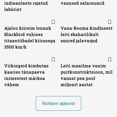
indiaanlaste rajatud
vanused salaruumid
labürint
Ajaloo kiireim lennuk
Vana-Rooma kindlusest
Blackbird vuhises
leiti ebaharilikult
titaantiibadel kiirusega
suured jalavarjud
3500 km/h
Viikingeid kimbutas
Leiti maailma vanim
kaaries tänapaeva
puitkonstruktsioon, mil
inimestest märksa
vanust pea pool
vähem
miljonit aastat
Rohkem ajaloost