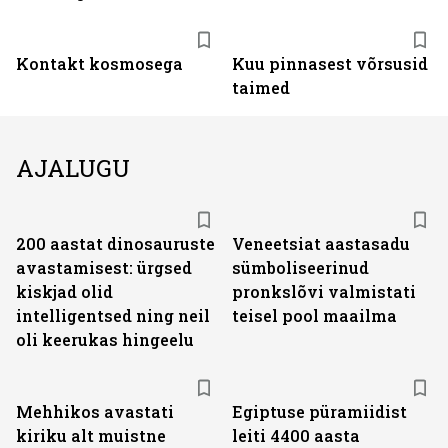
Kontakt kosmosega
Kuu pinnasest võrsusid
taimed
AJALUGU
200 aastat dinosauruste
Veneetsiat aastasadu
avastamisest: ürgsed
sümboliseerinud
kiskjad olid
pronkslõvi valmistati
intelligentsed ning neil
teisel pool maailma
oli keerukas hingeelu
Mehhikos avastati
Egiptuse püramiidist
kiriku alt muistne
leiti 4400 aasta