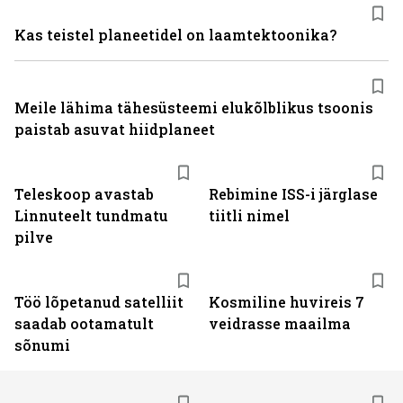
Kas teistel planeetidel on laamtektoonika?
Meile lähima tähesüsteemi elukõlblikus tsoonis
paistab asuvat hiidplaneet
Teleskoop avastab
Rebimine ISS-i järglase
Linnuteelt tundmatu
tiitli nimel
pilve
Töö lõpetanud satelliit
Kosmiline huvireis 7
saadab ootamatult
veidrasse maailma
sõnumi