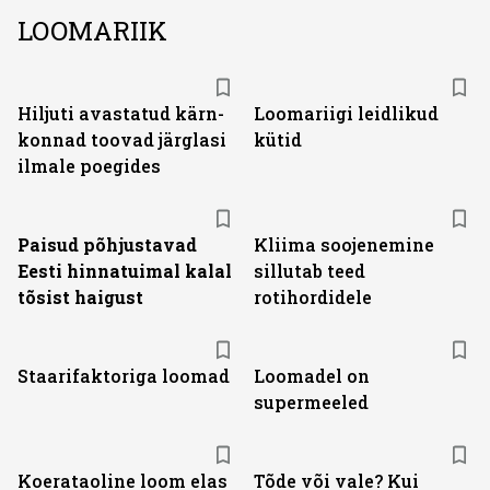
LOOMARIIK
Hiljuti avastatud kärn­
Loomariigi leidlikud
konnad toovad järglasi
kütid
ilmale poegides
Paisud põhjustavad
Kliima soojenemine
Eesti hinnatuimal kalal
sillutab teed
tõsist haigust
rotihordidele
Staarifaktoriga loomad
Loomadel on
supermeeled
Koerataoline loom elas
Tõde või vale? Kui