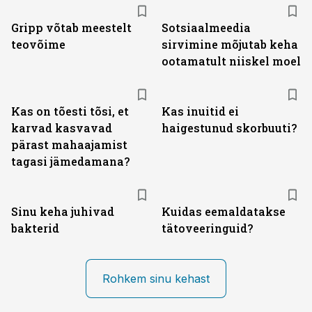
Gripp võtab meestelt
Sotsiaalmeedia
teovõime
sirvimine mõjutab keha
ootamatult niiskel moel
Kas on tõesti tõsi, et
Kas inuitid ei
karvad kasvavad
haigestunud skorbuuti?
pärast mahaajamist
tagasi jämedamana?
Sinu keha juhivad
Kuidas eemaldatakse
bakterid
tätoveeringuid?
Rohkem sinu kehast