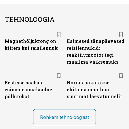
TEHNOLOOGIA
Magnethõljukrong on
Esimesed tänapäevased
kiirem kui reisilennuk
reisilennukid:
reaktiivmootor tegi
maailma väiksemaks
Eestisse saabus
Norras hakatakse
esimene omalaadne
ehitama maailma
põllurobot
suurimat laevatunnelit
Rohkem tehnoloogiast