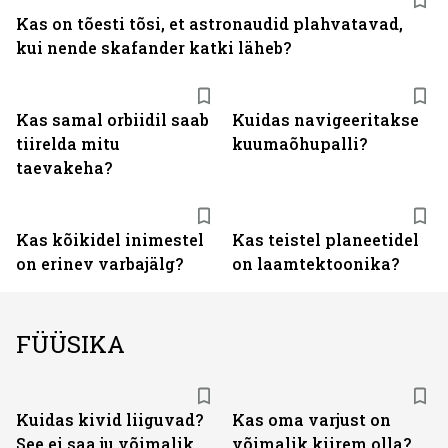
Kas on tõesti tõsi, et astronaudid plahvatavad,
kui nende skafander katki läheb?
Kas samal orbiidil saab
Kuidas navigeeritakse
tiirelda mitu
kuumaõhupalli?
taevakeha?
Kas kõikidel inimestel
Kas teistel planeetidel
on erinev varbajälg?
on laamtektoonika?
FÜÜSIKA
Kuidas kivid liiguvad?
Kas oma varjust on
See ei saa ju võimalik
võimalik kiirem olla?