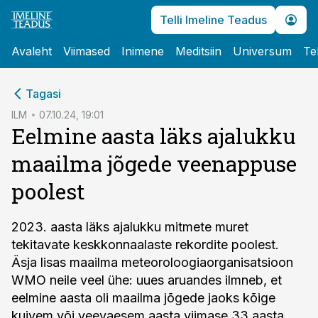
Telli Imeline Teadus
Avaleht
Viimased
Inimene
Meditsiin
Universum
Te
cebook
Tagasi
Twitter)
ILM
07.10.24, 19:01
Eelmine aasta läks ajalukku
kedIn
maailma jõgede veenappuse
ail
poolest
k
2023. aasta läks ajalukku mitmete muret
tekitavate keskkonnaalaste rekordite poolest.
Äsja lisas maailma meteoroloogiaorganisatsioon
WMO neile veel ühe: uues aruandes ilmneb, et
eelmine aasta oli maailma jõgede jaoks kõige
kuivem või veevaesem aasta viimase 33 aasta