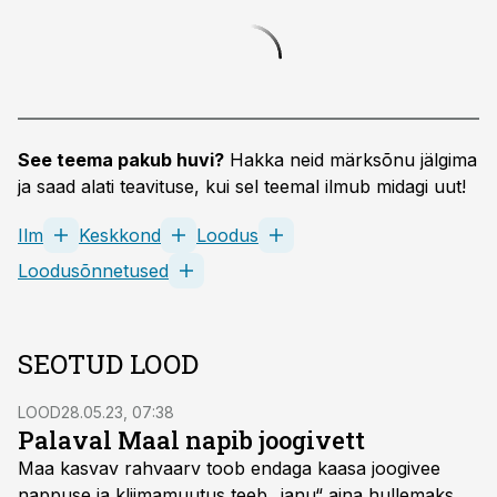
See teema pakub huvi?
Hakka neid märksõnu jälgima
ja saad alati teavituse, kui sel teemal ilmub midagi uut!
Ilm
Keskkond
Loodus
Loodusõnnetused
SEOTUD LOOD
LOOD
28.05.23, 07:38
Palaval Maal napib joogivett
Maa kasvav rahvaarv toob endaga kaasa joogivee
nappuse ja kliimamuutus teeb „janu“ aina hullemaks.