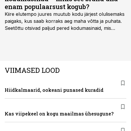
enam populaarsust kogub?
Kiire elutempo juures muutub kodu järjest olulisemaks
paigaks, kus saab korraks aeg maha võtta ja puhata.
Seetõttu otsivad paljud pered kodumasinaid, mis
oleksid usaldusväärsed, säästaksid aega ja looksid
kodus mõnusama keskkonna. Just neid vajadusi täidab
rahvusvaheline kodumasinate tootja Midea, mis on
Eestis viimastel aastatel kiiresti tuntust kogunud.
VIIMASED LOOD
Hiidkalmaarid, ookeani punased kuradid
Kas viipekeel on kogu maailmas ühesugune?