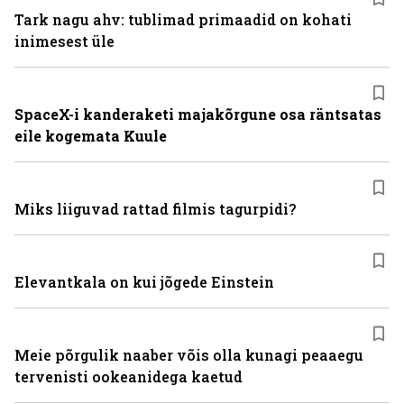
Tark nagu ahv: tublimad primaadid on kohati
inimesest üle
SpaceX-i kanderaketi majakõrgune osa räntsatas
eile kogemata Kuule
Miks liiguvad rattad filmis tagurpidi?
Elevantkala on kui jõgede Einstein
Meie põrgulik naaber võis olla kunagi peaaegu
tervenisti ookeanidega kaetud