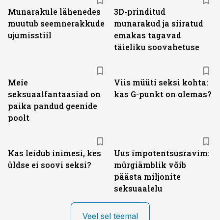
Munarakule lähenedes
3D-prinditud
muutub seemnerakkude
munarakud ja siiratud
ujumisstiil
emakas tagavad
täieliku soovahetuse
Meie
Viis müüti seksi kohta:
seksuaalfantaasiad on
kas G-punkt on olemas?
paika pandud geenide
poolt
Kas leidub inimesi, kes
Uus impotentsusravim:
üldse ei soovi seksi?
mürgiämblik võib
päästa miljonite
seksuaalelu
Veel sel teemal