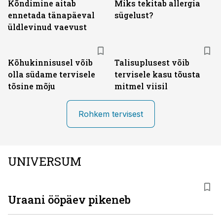
Kõndimine aitab
Miks tekitab allergia
ennetada tänapäeval
sügelust?
üldlevinud vaevust
Kõhukinnisusel võib
Talisuplusest võib
olla südame tervisele
tervisele kasu tõusta
tõsine mõju
mitmel viisil
Rohkem tervisest
UNIVERSUM
Uraani ööpäev pikeneb