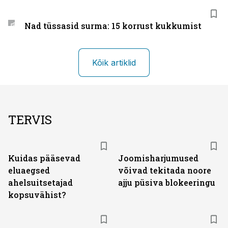
Nad tüssasid surma: 15 korrust kukkumist
Kõik artiklid
TERVIS
Kuidas pääsevad
Joomisharjumused
eluaegsed
võivad tekitada noore
ahelsuitsetajad
ajju püsiva blokeeringu
kopsuvähist?