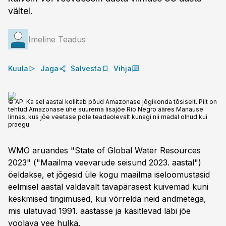
vältel.
Imeline Teadus
Kuula
Jaga
Salvesta
Vihja
© AP. Ka sel aastal kollitab põud Amazonase jõgikonda tõsiselt. Pilt on
tehtud Amazonase ühe suurema lisajõe Rio Negro ääres Manause
linnas, kus jõe veetase pole teadaolevalt kunagi nii madal olnud kui
praegu.
WMO aruandes "State of Global Water Resources
2023" ("Maailma veevarude seisund 2023. aastal")
öeldakse, et jõgesid üle kogu maailma iseloomustasid
eelmisel aastal valdavalt tavapärasest kuivemad kuni
keskmised tingimused, kui võrrelda neid andmetega,
mis ulatuvad 1991. aastasse ja käsitlevad läbi jõe
voolava vee hulka.