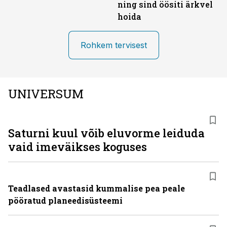
ning sind öösiti ärkvel
hoida
Rohkem tervisest
UNIVERSUM
Saturni kuul võib eluvorme leiduda
vaid imeväikses koguses
Teadlased avastasid kummalise pea peale
pööratud planeedisüsteemi