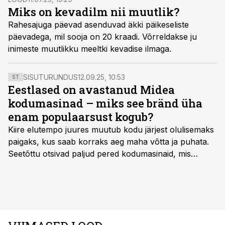
Miks on kevadilm nii muutlik?
Rahesajuga päevad asenduvad äkki päikeseliste
päevadega, mil sooja on 20 kraadi. Võrreldakse ju
inimeste muutlikku meeltki kevadise ilmaga.
SISUTURUNDUS
12.09.25, 10:53
ST
Eestlased on avastanud Midea
kodumasinad – miks see bränd üha
enam populaarsust kogub?
Kiire elutempo juures muutub kodu järjest olulisemaks
paigaks, kus saab korraks aeg maha võtta ja puhata.
Seetõttu otsivad paljud pered kodumasinaid, mis
oleksid usaldusväärsed, säästaksid aega ja looksid
kodus mõnusama keskkonna. Just neid vajadusi täidab
rahvusvaheline kodumasinate tootja Midea, mis on
Eestis viimastel aastatel kiiresti tuntust kogunud.