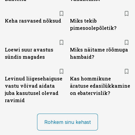
Keha rasvased nõksud
Miks tekib
pimesoolepõletik?
Loewi suur avastus
Miks näitame rõõmuga
sündis magades
hambaid?
Levinud liigesehaiguse
Kas hommikune
vastu võivad aidata
äratuse edasilükkamine
juba kasutusel olevad
on ebatervislik?
ravimid
Rohkem sinu kehast