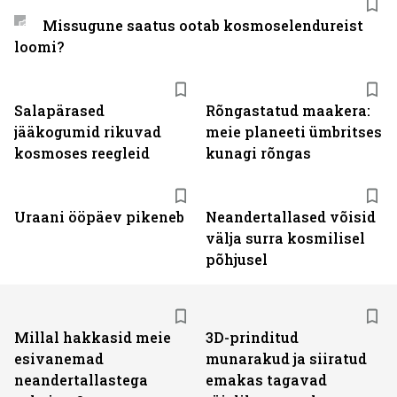
Missugune saatus ootab kosmoselendureist
loomi?
Salapärased
Rõngastatud maakera:
jääkogumid rikuvad
meie planeeti ümbritses
kosmoses reegleid
kunagi rõngas
Uraani ööpäev pikeneb
Neandertallased võisid
välja surra kosmilisel
põhjusel
Millal hakkasid meie
3D-prinditud
esivanemad
munarakud ja siiratud
neandertallastega
emakas tagavad