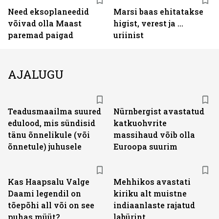
Need eksoplaneedid
Marsi baas ehitatakse
võivad olla Maast
higist, verest ja ...
paremad paigad
uriinist
AJALUGU
Teadusmaailma suured
Nürnbergist avastatud
edulood, mis sündisid
katkuohvrite
tänu õnnelikule (või
massihaud võib olla
õnnetule) juhusele
Euroopa suurim
Kas Haapsalu Valge
Mehhikos avastati
Daami legendil on
kiriku alt muistne
tõepõhi all või on see
indiaanlaste rajatud
puhas müüt?
labürint