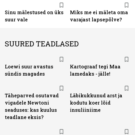
Sinu mälestused on üks
Miks me ei mäleta oma
suur vale
varajast lapsepõlve?
SUURED TEADLASED
Loewi suur avastus
Kartograaf tegi Maa
sündis magades
lamedaks - jälle!
Täheparved osutavad
Läbikukkunud arst ja
vigadele Newtoni
kodutu koer lõid
seaduses: kas kuulus
insuliiniime
teadlane eksis?