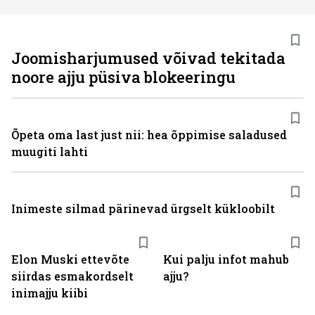
Joomisharjumused võivad tekitada
noore ajju püsiva blokeeringu
Õpeta oma last just nii: hea õppimise saladused
muugiti lahti
Inimeste silmad pärinevad ürgselt kükloobilt
Elon Muski ettevõte
Kui palju infot mahub
siirdas esmakordselt
ajju?
inimajju kiibi