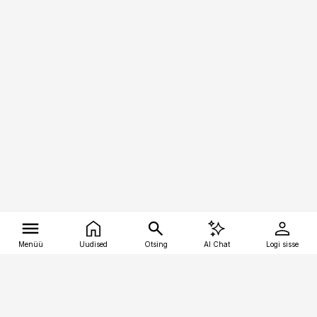
Menüü
Uudised
Otsing
AI Chat
Logi sisse
Vana-Lõuna 39/1, 19094 Tallinn