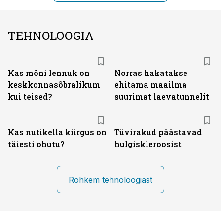
TEHNOLOOGIA
Kas mõni lennuk on
Norras hakatakse
keskkonna­sõbralikum
ehitama maailma
kui teised?
suurimat laevatunnelit
Kas nutikella kiirgus on
Tüvirakud päästavad
täiesti ohutu?
hulgiskleroosist
Rohkem tehnoloogiast