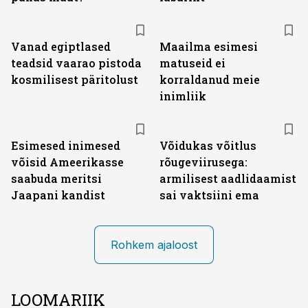
Vanad egiptlased
Maailma esimesi
teadsid vaarao pistoda
matuseid ei
kosmilisest päritolust
korraldanud meie
inimliik
Esimesed inimesed
Võidukas võitlus
võisid Ameerikasse
rõugeviirusega:
saabuda meritsi
armilisest aadlidaamist
Jaapani kandist
sai vaktsiini ema
Rohkem ajaloost
LOOMARIIK