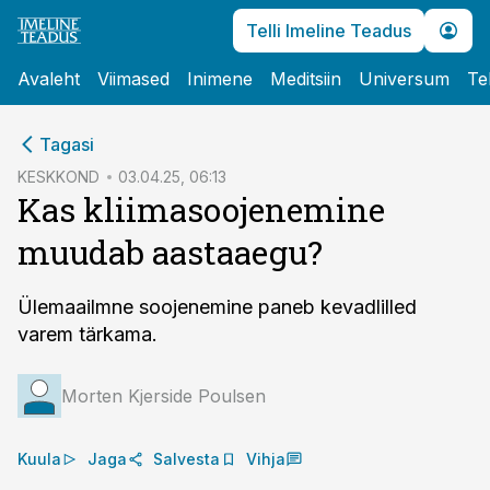
Telli Imeline Teadus
Avaleht
Viimased
Inimene
Meditsiin
Universum
Te
cebook
Tagasi
Twitter)
KESKKOND
03.04.25, 06:13
Kas kliimasoojenemine
kedIn
muudab aastaaegu?
ail
k
Ülemaailmne soojenemine paneb kevadlilled
varem tärkama.
Morten Kjerside Poulsen
Kuula
Jaga
Salvesta
Vihja