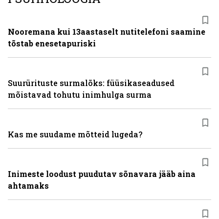
Nooremana kui 13aastaselt nutitelefoni saamine
tõstab enesetapuriski
Suurürituste surmalõks: füüsikaseadused
mõistavad tohutu inimhulga surma
Kas me suudame mõtteid lugeda?
Inimeste loodust puudutav sõnavara jääb aina
ahtamaks