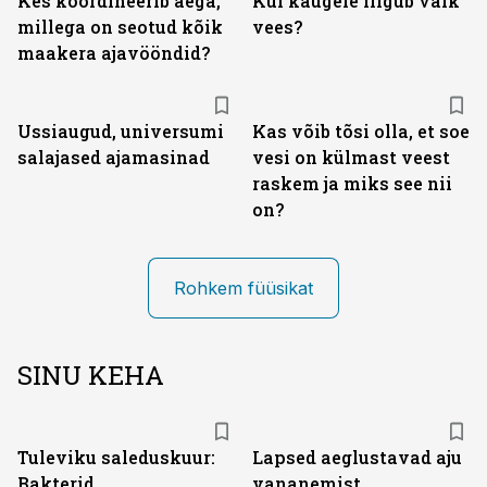
Kes koordineerib aega,
Kui kaugele liigub välk
millega on seotud kõik
vees?
maakera ajavööndid?
Ussiaugud, universumi
Kas võib tõsi olla, et soe
salajased ajamasinad
vesi on külmast veest
raskem ja miks see nii
on?
Rohkem füüsikat
SINU KEHA
Tuleviku saleduskuur:
Lapsed aeglustavad aju
Bakterid
vananemist