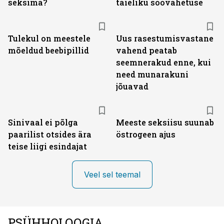
seksima?
täieliku soovahetuse
Tulekul on meestele
Uus rasestumisvastane
mõeldud beebipillid
vahend peatab
seemnerakud enne, kui
need munarakuni
jõuavad
Sinivaal ei põlga
Meeste seksiisu suunab
paarilist otsides ära
östrogeen ajus
teise liigi esindajat
Veel sel teemal
PSÜHHOLOOGIA