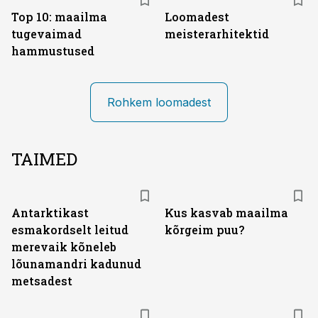
Top 10: maailma
Loomadest
tugevaimad
meisterarhitektid
hammustused
Rohkem loomadest
TAIMED
Antarktikast
Kus kasvab maailma
esmakordselt leitud
kõrgeim puu?
merevaik kõneleb
lõunamandri kadunud
metsadest