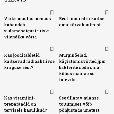
Väike muutus menüüs
Eesti noored ei kaitse
kahandab
oma kõrvakuulmist
südamehaiguste riski
viiendiku võrra
Kas jooditabletid
Mürginõelad,
kaitsevad radioaktiivse
kägistamisvõtted jpm:
kiirguse eest?
bakterite sõda sinu
kõhus määrab su
tuleviku
Kas vitamiini­
See üllatav nüanss
preparaadid on
toitumises võib
tervisele kasulikud?
põhjustada unetust