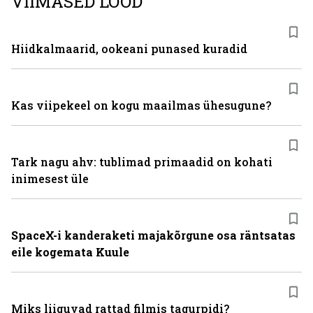
VIIMASED LOOD
Hiidkalmaarid, ookeani punased kuradid
Kas viipekeel on kogu maailmas ühesugune?
Tark nagu ahv: tublimad primaadid on kohati
inimesest üle
SpaceX-i kanderaketi majakõrgune osa räntsatas
eile kogemata Kuule
Miks liiguvad rattad filmis tagurpidi?