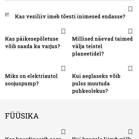
Kas vesiliiv imeb tõesti inimesed endasse?
Kas päikesepõletuse
Millised näevad taimed
võib saada ka varjus?
välja teistel
planeetidel?
Miks on elektriautol
Kui aeglaseks võib
soojuspump?
pulss muutuda
puhkeolekus?
FÜÜSIKA