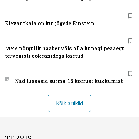
Elevantkala on kui jõgede Einstein
Meie põrgulik naaber võis olla kunagi peaaegu
tervenisti ookeanidega kaetud
Nad tüssasid surma: 15 korrust kukkumist
Kõik artiklid
TERVIS