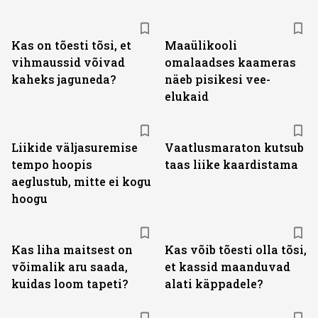
Kas on tõesti tõsi, et
Maaülikooli
vihmaussid võivad
omalaadses kaameras
kaheks jaguneda?
näeb pisikesi vee-
elukaid
Liikide väljasuremise
Vaatlusmaraton kutsub
tempo hoopis
taas liike kaardistama
aeglustub, mitte ei kogu
hoogu
Kas liha maitsest on
Kas võib tõesti olla tõsi,
võimalik aru saada,
et kassid maanduvad
kuidas loom tapeti?
alati käppadele?