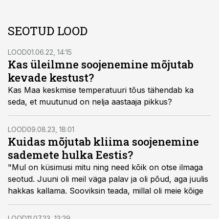
SEOTUD LOOD
LOOD
01.06.22, 14:15
Kas üleilmne soojenemine mõjutab
kevade kestust?
Kas Maa keskmise temperatuuri tõus tähendab ka
seda, et muutunud on nelja aastaaja pikkus?
LOOD
09.08.23, 18:01
Kuidas mõjutab kliima soojenemine
sademete hulka Eestis?
"Mul on küsimusi mitu ning need kõik on otse ilmaga
seotud. Juuni oli meil väga palav ja oli põud, aga juulis
hakkas kallama. Sooviksin teada, millal oli meie kõige
LOOD
11.07.23, 13:29