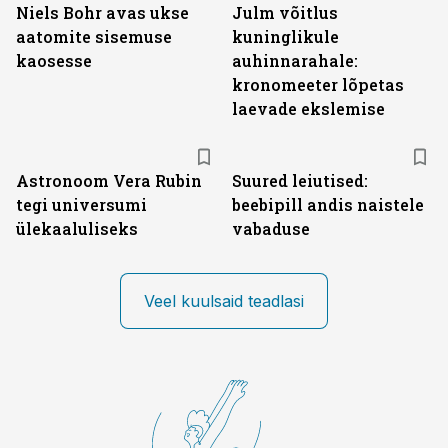
Niels Bohr avas ukse
Julm võitlus
aatomite sisemuse
kuninglikule
kaosesse
auhinnarahale:
kronomeeter lõpetas
laevade ekslemise
Astronoom Vera Rubin
Suured leiutised:
tegi universumi
beebipill andis naistele
ülekaaluliseks
vabaduse
Veel kuulsaid teadlasi