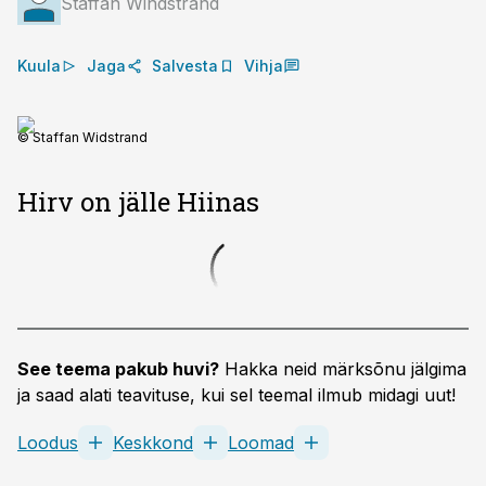
Staffan Windstrand
Kuula
Jaga
Salvesta
Vihja
© Staffan Widstrand
Hirv on jälle Hiinas
See teema pakub huvi?
Hakka neid märksõnu jälgima
ja saad alati teavituse, kui sel teemal ilmub midagi uut!
Loodus
Keskkond
Loomad