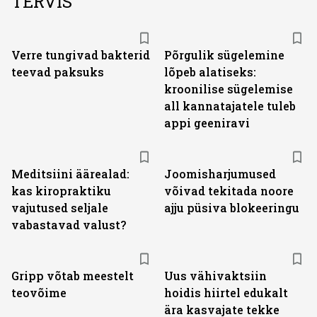
TERVIS
Verre tungivad bakterid
Põrgulik sügelemine
teevad paksuks
lõpeb alatiseks:
kroonilise sügelemise
all kannatajatele tuleb
appi geeniravi
Meditsiini äärealad:
Joomisharjumused
kas kiropraktiku
võivad tekitada noore
vajutused seljale
ajju püsiva blokeeringu
vabastavad valust?
Gripp võtab meestelt
Uus vähivaktsiin
teovõime
hoidis hiirtel edukalt
ära kasvajate tekke