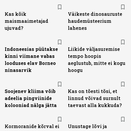
Kas kõik
Väikeste dinosauruste
maismaaimetajad
haudemüsteerium
ujuvad?
lahenes
Indoneesias püütakse
Liikide väljasuremise
kinni viimane vabas
tempo hoopis
looduses elav Borneo
aeglustub, mitte ei kogu
ninasarvik
hoogu
Soojenev kliima võib
Kas on tõesti tõsi, et
adeelia pingviinide
linnud võivad surnult
kolooniad nälga jätta
taevast alla kukkuda?
Kormoranide kõrval ei
Unustage lõvi ja