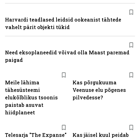
Harvardi teadlased leidsid ookeanist tähtede
vahelt pärit objekti tükid
Need eksoplaneedid võivad olla Maast paremad
paigad
Meile lähima
Kas põrgukuuma
tähesüsteemi
Veenuse elu põgenes
elukõlblikus tsoonis
pilvedesse?
paistab asuvat
hiidplaneet
Telesarja "The Expanse"
Kas jäisel kuul peidab