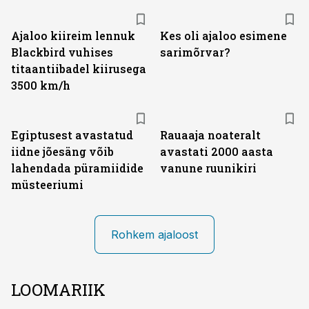
Ajaloo kiireim lennuk
Kes oli ajaloo esimene
Blackbird vuhises
sarimõrvar?
titaantiibadel kiirusega
3500 km/h
Egiptusest avastatud
Rauaaja noateralt
iidne jõesäng võib
avastati 2000 aasta
lahendada püramiidide
vanune ruunikiri
müsteeriumi
Rohkem ajaloost
LOOMARIIK