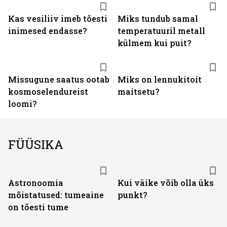
Kas vesiliiv imeb tõesti
Miks tundub samal
inimesed endasse?
temperatuuril metall
külmem kui puit?
Missugune saatus ootab
Miks on lennukitoit
kosmoselendureist
maitsetu?
loomi?
FÜÜSIKA
Astronoomia
Kui väike võib olla üks
mõistatused: tumeaine
punkt?
on tõesti tume