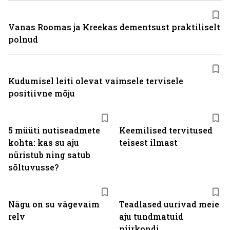
Vanas Roomas ja Kreekas dementsust praktiliselt
polnud
Kudumisel leiti olevat vaimsele tervisele
positiivne mõju
5 müüti nutiseadmete
Keemilised tervitused
kohta: kas su aju
teisest ilmast
nüristub ning satub
sõltuvusse?
Nägu on su vägevaim
Teadlased uurivad meie
relv
aju tundmatuid
piirkondi