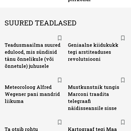
SUURED TEADLASED
Teadusmaailma suured
Geniaalne kiidukukk
edulood, mis sündisid
tegi arstiteaduses
tänu õnnelikule (või
revolutsiooni
õnnetule) juhusele
Meteoroloog Alfred
Mustkunstnik tungis
Wegener pani mandrid
Marconi traadita
liikuma
telegraafi
näidisseansile sisse
Ta otsib rohtu
Kartograaf tegi Maa