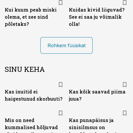
Kui kuum peab miski
Kuidas kivid liiguvad?
olema, et see sind
See ei saa ju võimalik
põletaks?
olla!
Rohkem füüsikat
SINU KEHA
Kas inuitid ei
Kas kõik saavad piima
haigestunud skorbuuti?
juua?
Mis on need
Kas punapäisus ja
kummalised hõljuvad
sinisilmsus on