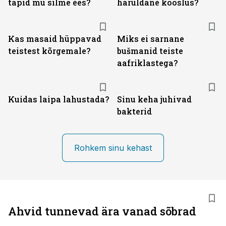
täpid mu silme ees?
haruldane kooslus?
Kas masaid hüppavad
Miks ei sarnane
teistest kõrgemale?
bušmanid teiste
aafriklastega?
Kuidas laipa lahustada?
Sinu keha juhivad
bakterid
Rohkem sinu kehast
Ahvid tunnevad ära vanad sõbrad