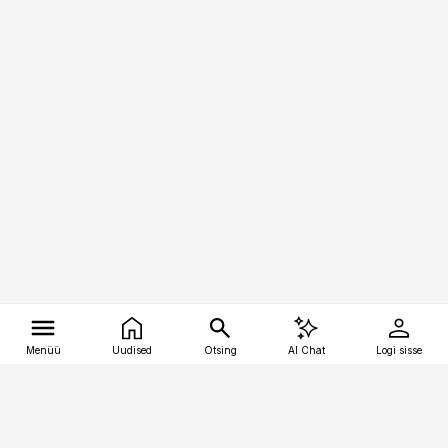
Menüü
Uudised
Otsing
AI Chat
Logi sisse
Vana-Lõuna 39/1, 19094 Tallinn