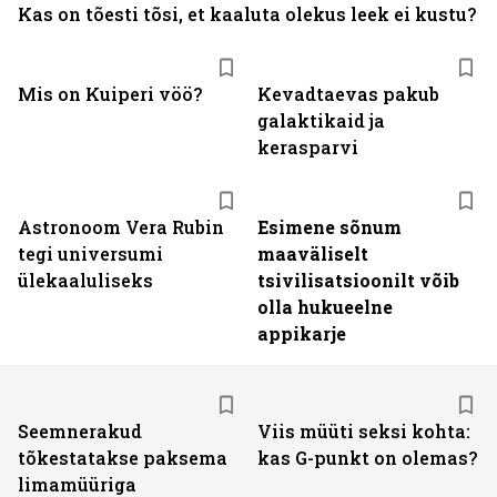
Kas on tõesti tõsi, et kaaluta olekus leek ei kustu?
Mis on Kuiperi vöö?
Kevadtaevas pakub
galaktikaid ja
kerasparvi
Astronoom Vera Rubin
Esimene sõnum
tegi universumi
maaväliselt
ülekaaluliseks
tsivilisatsioonilt võib
olla hukueelne
appikarje
Seemnerakud
Viis müüti seksi kohta:
tõkestatakse paksema
kas G-punkt on olemas?
limamüüriga