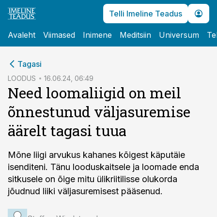
Telli Imeline Teadus
Avaleht
Viimased
Inimene
Meditsiin
Universum
Te
cebook
Tagasi
Twitter)
LOODUS
16.06.24, 06:49
Need loomaliigid on meil
kedIn
õnnestunud väljasuremise
ail
äärelt tagasi tuua
k
Mõne liigi arvukus kahanes kõigest käputäie
isenditeni. Tänu looduskaitsele ja loomade enda
sitkusele on õige mitu ülikriitilisse olukorda
jõudnud liiki väljasuremisest pääsenud.