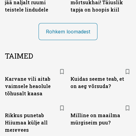
jää naljalt ruumi
mõrtsukhai! Täiuslik
teistele lindudele
tapja on hoopis kiil
Rohkem loomadest
TAIMED
Karvane vili aitab
Kuidas seeme teab, et
vaimsele heaolule
on aeg võrsuda?
tõhusalt kaasa
Rikkus punetab
Milline on maailma
Hiiumaa külje all
mürgiseim puu?
merevees