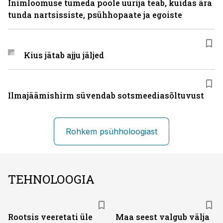
Inimloomuse tumeda poole uurija teab, kuidas ära
tunda nartsissiste, psühhopaate ja egoiste
Kius jätab ajju jäljed
Ilmajäämishirm süvendab sotsmeediasõltuvust
Rohkem psühholoogiast
TEHNOLOOGIA
Rootsis veeretati üle
Maa seest valgub välja