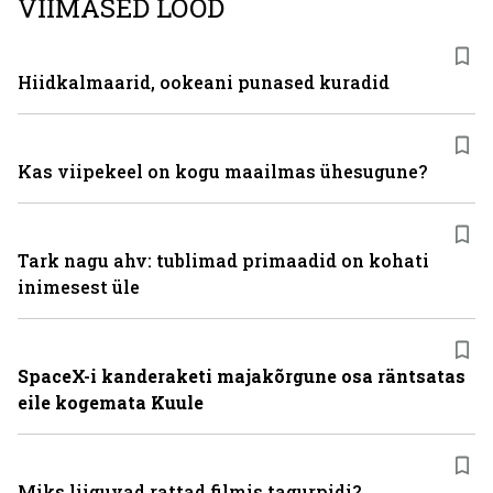
VIIMASED LOOD
Hiidkalmaarid, ookeani punased kuradid
Kas viipekeel on kogu maailmas ühesugune?
Tark nagu ahv: tublimad primaadid on kohati
inimesest üle
SpaceX-i kanderaketi majakõrgune osa räntsatas
eile kogemata Kuule
Miks liiguvad rattad filmis tagurpidi?