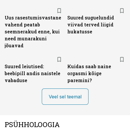
Uus rasestumisvastane
Suured suguelundid
vahend peatab
viivad terved liigid
seemnerakud enne, kui
hukatusse
need munarakuni
jõuavad
Suured leiutised:
Kuidas saab naine
beebipill andis naistele
orgasmi kõige
vabaduse
paremini?
Veel sel teemal
PSÜHHOLOOGIA