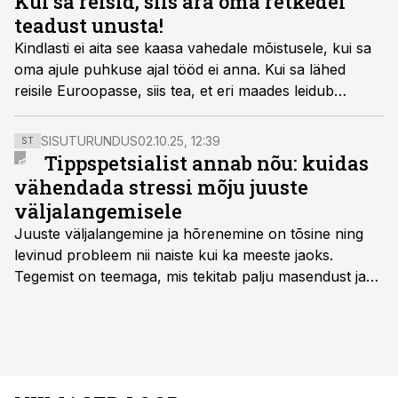
Kui sa reisid, siis ära oma retkedel
teadust unusta!
Kindlasti ei aita see kaasa vahedale mõistusele, kui sa
oma ajule puhkuse ajal tööd ei anna. Kui sa lähed
reisile Euroopasse, siis tea, et eri maades leidub
rohkesti teadusega seotud sihtkohti, mis pakuvad
toredat reisikogemust ning annavad ka uusi põnevaid
SISUTURUNDUS
02.10.25, 12:39
ST
teadmisi.
Tippspetsialist annab nõu: kuidas
vähendada stressi mõju juuste
väljalangemisele
Juuste väljalangemine ja hõrenemine on tõsine ning
levinud probleem nii naiste kui ka meeste jaoks.
Tegemist on teemaga, mis tekitab palju masendust ja
ebakindlust ning mõjub negatiivselt elukvaliteedile. Mis
on kõige efektiivseim viis peatada juuste väljalangemine
ning juuksed taas tihedaks ja tugevaks saada?