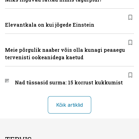
Elevantkala on kui jõgede Einstein
Meie põrgulik naaber võis olla kunagi peaaegu
tervenisti ookeanidega kaetud
Nad tüssasid surma: 15 korrust kukkumist
Kõik artiklid