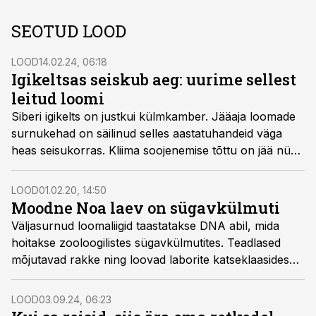
SEOTUD LOOD
LOOD
14.02.24, 06:18
Igikeltsas seiskub aeg: uurime sellest
leitud loomi
Siberi igikelts on justkui külmkamber. Jääaja loomade
surnukehad on säilinud selles aastatuhandeid väga
heas seisukorras. Kliima soojenemise tõttu on jää nüüd
sulamas ning nii tulevad päevavalgele loomad liikidest,
mis on kauges minevikus välja surnud.
LOOD
01.02.20, 14:50
Moodne Noa laev on sügavkülmuti
Väljasurnud loomaliigid taastatakse DNA abil, mida
hoitakse zooloogilistes sügavkülmutites. Teadlased
mõjutavad rakke ning loovad laborite katseklaasides
uusi täie tervise juures olevaid loomi.
LOOD
03.09.24, 06:23