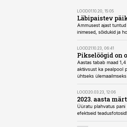
LOOD
01.10.20, 15:05
Läbipaistev pä
Ammusest ajast tuntud i
inimesed, sõidukid ja 
LOOD
21.10.23, 06:41
Pikselöögid on 
Aastas tabab maad 1,4 m
aktiivsust ka pealpool p
ühtseks üle­maailmseks 
LOOD
20.03.23, 12:06
2023. aasta märt
Üüratu plahvatus pani h
efektseid teadusfotosid