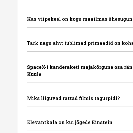
Kas viipekeel on kogu maailmas ühesugun
Tark nagu ahv: tublimad primaadid on koha
SpaceX-i kanderaketi majakõrgune osa rän
Kuule
Miks liiguvad rattad filmis tagurpidi?
Elevantkala on kui jõgede Einstein