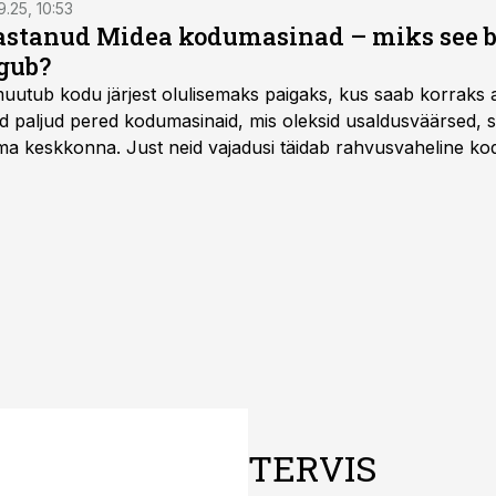
9.25, 10:53
vastanud Midea kodumasinad – miks see 
gub?
muutub kodu järjest olulisemaks paigaks, kus saab korraks 
ad paljud pered kodumasinaid, mis oleksid usaldusväärsed, s
 keskkonna. Just neid vajadusi täidab rahvusvaheline kod
mastel aastatel kiiresti tuntust kogunud.
TERVIS