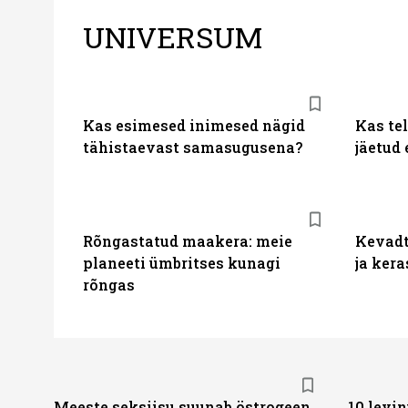
UNIVERSUM
Kas esimesed inimesed nägid
Kas te
tähistaevast samasugusena?
jäetud
Rõngastatud maakera: meie
Kevadt
planeeti ümbritses kunagi
ja ker
rõngas
Meeste seksiisu suunab östrogeen
10 levin