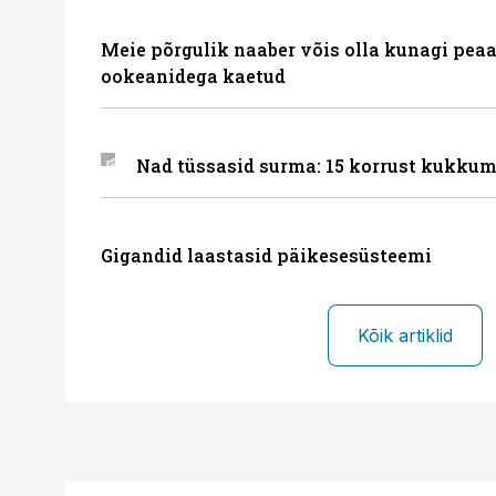
Meie põrgulik naaber võis olla kunagi peaa
ookeanidega kaetud
Nad tüssasid surma: 15 korrust kukkum
Gigandid laastasid päikesesüsteemi
Kõik artiklid