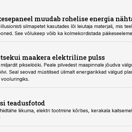
ikesepaneel muudab rohelise energia näh
llusionisti silmapetet kasutades lõi leiutaja materjali, mis t
hooned. See võlukeep võib ka kolmekordistada päikeseelemen
otsekui maakera elektriline pulss
iljardit pikselööki. Peale pilvedest maa­pinnale jõudva välg
ilvi. Seal seovad müstilised ülimalt energia­­rikkad välgud pl
voolu­ringiks.
si teadusfotod
iidtähe liikuma, elektri tootmine kõrbes, kerakala kaitseme
!