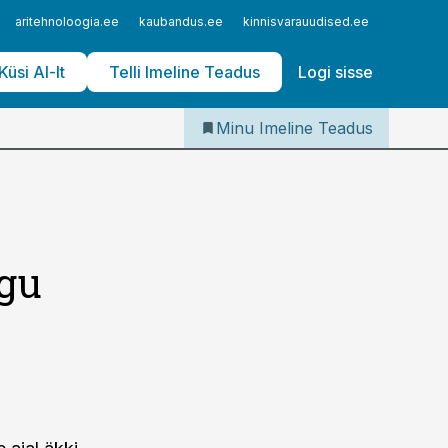
Iseteenindus
aritehnoloogia.ee
kaubandus.ee
kinnisvarauudised.ee
logistika
Telli Imeline Teadus
Küsi AI-lt
Telli Imeline Teadus
Logi sisse
Minu Imeline Teadus
lgu