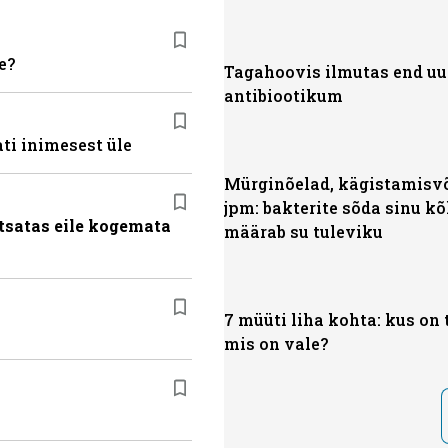
e?
Tagahoovis ilmutas end uu
antibiootikum
ti inimesest üle
Mürginõelad, kägistamisv
jpm: bakterite sõda sinu k
tsatas eile kogemata
määrab su tuleviku
7 müüti liha kohta: kus on 
mis on vale?