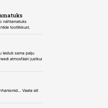
tamatuks
eeb nähtamatuks
tide tootlikkust.
u leidub sama palju
aneedi atmosfääri justkui
hhanismid… Vaata siit