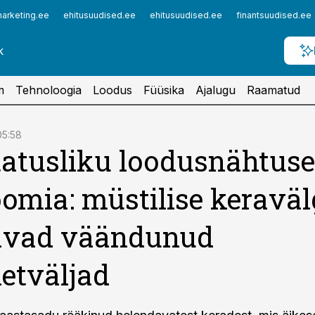
arketing.ee
ehitusuudised.ee
ehitusuudised.ee
finantsuudised.ee
m
Tehnoloogia
Loodus
Füüsika
Ajalugu
Raamatud
05:58
atusliku loodusnähtuse
omia: müstilise keravä
tavad väändunud
etväljad