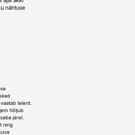
 ajal äkki
iku nähtuse
ese
asked
aatab telerit.
ljem hõljub
saba järel.
t ning
asuva