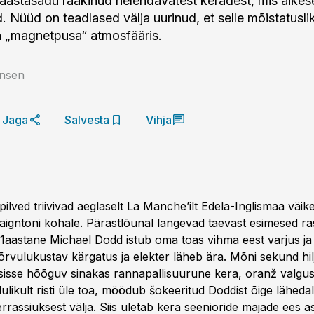
aastasadu rääkinud helendavatest keradest, mis äikese
. Nüüd on teadlased välja uurinud, et selle mõistatusl
a „magnetpusa“ atmosfääris.
ansen
Jaga
Salvesta
Vihja
pilved triivivad aegla­selt La Manche’ilt Edela-Inglismaa väik
Paigntoni kohale. Pärastlõunal langevad taevast esimesed r
1aastane Michael Dodd istub oma toas vihma eest varjus ja v
õrvulukustav kärgatus ja elekter läheb ära. Mõni sekund hi
sisse hõõguv sinakas ranna­pallisuurune kera, oranž valgus
ulikult risti üle toa, möödub šokeeritud Doddist õige lähedal
terrassiuksest välja. Siis ületab kera seenioride majade ees 