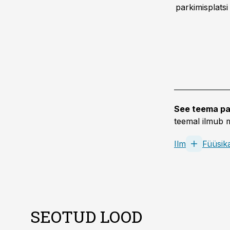
parkimisplatsi 
See teema pa
teemal ilmub m
Ilm
Füüsik
SEOTUD LOOD