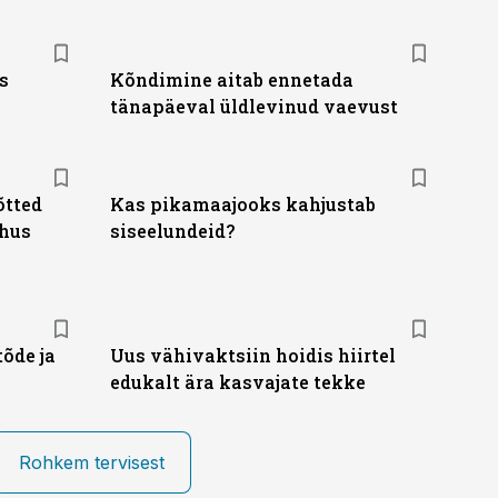
s
Kõndimine aitab ennetada
tänapäeval üldlevinud vaevust
õtted
Kas pikamaajooks kahjustab
õhus
siseelundeid?
tõde ja
Uus vähivaktsiin hoidis hiirtel
edukalt ära kasvajate tekke
Rohkem tervisest