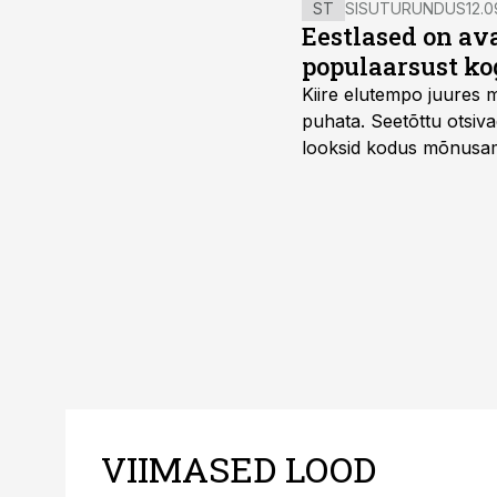
ST
SISUTURUNDUS
12.0
Eestlased on a
populaarsust ko
Kiire elutempo juures 
puhata. Seetõttu otsiv
looksid kodus mõnusama
Midea, mis on Eestis vii
VIIMASED LOOD