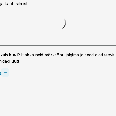
ja kaob silmist.
kub huvi?
Hakka neid märksõnu jälgima ja saad alati teavitu
idagi uut!
a