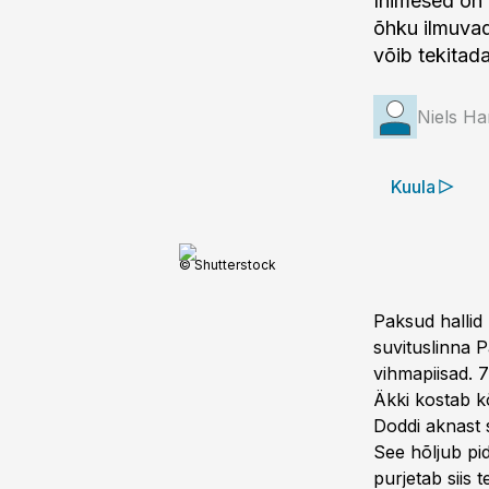
Inimesed on 
õhku ilmuvad
võib tekitad
Niels H
Kuula
© Shutterstock
Paksud hallid 
suvituslinna 
vihmapiisad. 7
Äkki kostab k
Doddi aknast 
See hõljub pid
purjetab siis 