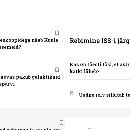
Rebimine ISS-i järg
leskoopidega näeb Kuule
 esemeid?
Kas on tõesti tõsi, et a
katki läheb?
aevas pakub galaktikaid
asparvi
Uudne relv sillutab 
ud seksimüüti: naistel on