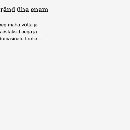
bränd üha enam
aeg maha võtta ja
äästaksid aega ja
umasinate tootja