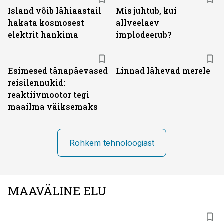
Island võib lähiaastail
Mis juhtub, kui
hakata kosmosest
allveelaev
elektrit hankima
implodeerub?
Esimesed tänapäevased
Linnad lähevad merele
reisilennukid:
reaktiivmootor tegi
maailma väiksemaks
Rohkem tehnoloogiast
MAAVÄLINE ELU