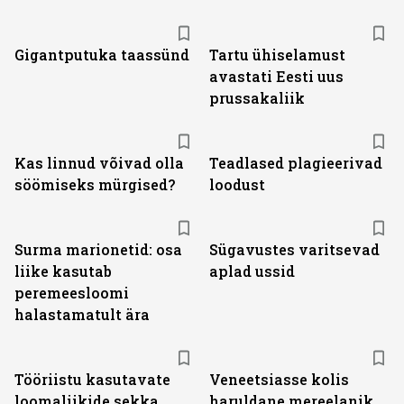
Gigantputuka taassünd
Tartu ühiselamust
avastati Eesti uus
prussakaliik
Kas linnud võivad olla
Teadlased plagieerivad
söömiseks mürgised?
loodust
Surma marionetid: osa
Sügavustes varitsevad
liike kasutab
aplad ussid
peremeesloomi
halastamatult ära
Tööriistu kasutavate
Veneetsiasse kolis
loomaliikide sekka
haruldane mereelanik,