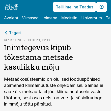
Telli Imeline Teadus
Avaleht
Viimased
Inimene
Meditsiin
Universum
Te
cebook
Tagasi
Twitter)
KESKKOND
30.01.23, 13:39
Inimtegevus kipub
kedIn
tõkestama metsade
ail
kasulikku mõju
k
Metsaökosüsteemid on olulised looduspõhised
abimehed kliimamuutuste ohjeldamisel. Samas ei
saa kõik metsad täiel jõul kliimamuutusele vastu
töötada, sest osas neist on vee- ja süsinikuringe
inimmõju tõttu pärsitud.