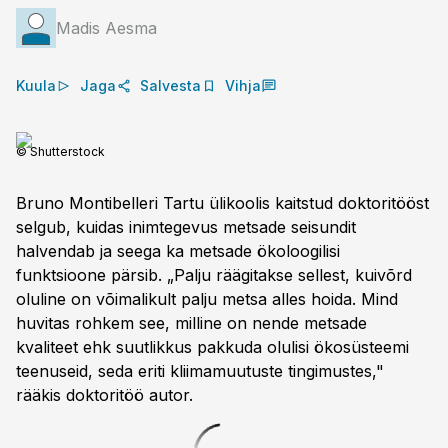
Madis Aesma
Kuula
Jaga
Salvesta
Vihja
© Shutterstock
Bruno Montibelleri Tartu ülikoolis kaitstud doktoritööst
selgub, kuidas inimtegevus metsade seisundit
halvendab ja seega ka metsade ökoloogilisi
funktsioone pärsib. „Palju räägitakse sellest, kuivõrd
oluline on võimalikult palju metsa alles hoida. Mind
huvitas rohkem see, milline on nende metsade
kvaliteet ehk suutlikkus pakkuda olulisi ökosüsteemi
teenuseid, seda eriti kliimamuutuste tingimustes,"
rääkis doktoritöö autor.