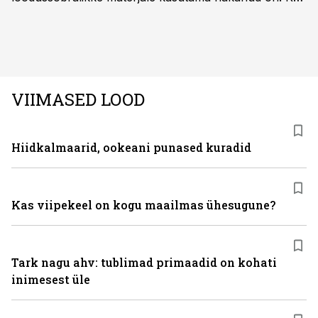
palju mõjutab see sõidukit hankides ostjat ja kas
keskkonnasäästlikud materjalid on praktilised ning
kvaliteetsed, säilitades seejuures ka sõidukvaliteedi
ning –mugavuse?
VIIMASED LOOD
Hiidkalmaarid, ookeani punased kuradid
Kas viipekeel on kogu maailmas ühesugune?
Tark nagu ahv: tublimad primaadid on kohati
inimesest üle