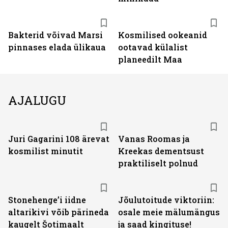
Bakterid võivad Marsi
Kosmilised ookeanid
pinnases elada ülikaua
ootavad külalist
planeedilt Maa
AJALUGU
Juri Gagarini 108 ärevat
Vanas Roomas ja
kosmilist minutit
Kreekas dementsust
praktiliselt polnud
Stonehenge’i iidne
Jõulutoitude viktoriin:
altarikivi võib pärineda
osale meie mälumängus
kaugelt Šotimaalt
ja saad kingituse!