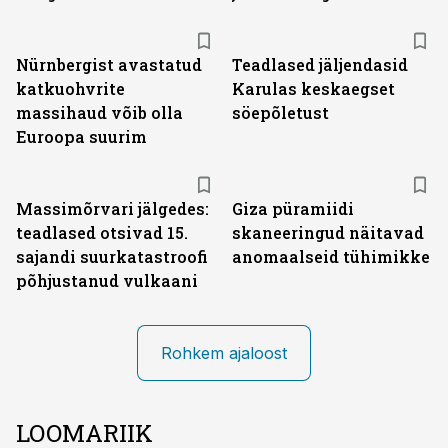
Nürnbergist avastatud
Teadlased jäljendasid
katkuohvrite
Karulas keskaegset
massihaud võib olla
söepõletust
Euroopa suurim
Massimõrvari jälgedes:
Giza püramiidi
teadlased otsivad 15.
skaneeringud näitavad
sajandi suurkatastroofi
anomaalseid tühimikke
põhjustanud vulkaani
Rohkem ajaloost
LOOMARIIK