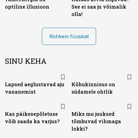
optiline illusioon
See ei saa ju võimalik
olla!
Rohkem füüsikat
SINU KEHA
Lapsed aeglustavad aju
Kõhukinnisus on
vananemist
südamele ohtlik
Kas päikesepõletuse
Miks mu juuksed
võib saada ka varjus?
tõmbuvad vihmaga
lokki?