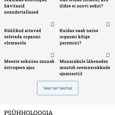
hävitasid
üldse ei soovi seksi?
neandertallased
Küülikud aitavad
Kuidas saab naine
seletada orgasmi
orgasmi kõige
olemasolu
paremini?
Meeste seksiisu suunab
Munarakule lähenedes
östrogeen ajus
muutub seemnerakkude
ujumisstiil
Veel sel teemal
PSÜHHOLOOGIA