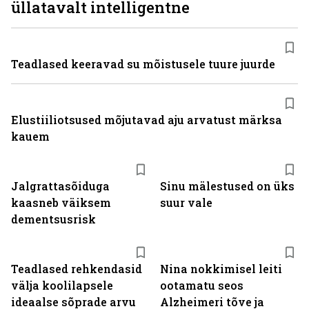
üllatavalt intelligentne
Teadlased keeravad su mõistusele tuure juurde
Elustiiliotsused mõjutavad aju arvatust märksa
kauem
Jalgrattasõiduga
Sinu mälestused on üks
kaasneb väiksem
suur vale
dementsusrisk
Teadlased rehkendasid
Nina nokkimisel leiti
välja koolilapsele
ootamatu seos
ideaalse sõprade arvu
Alzheimeri tõve ja