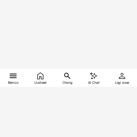
Menüü
Uudised
Otsing
AI Chat
Logi sisse
Vana-Lõuna 39/1, 19094 Tallinn
(+372) 667 0111
tellimiskeskus@aripaev.ee