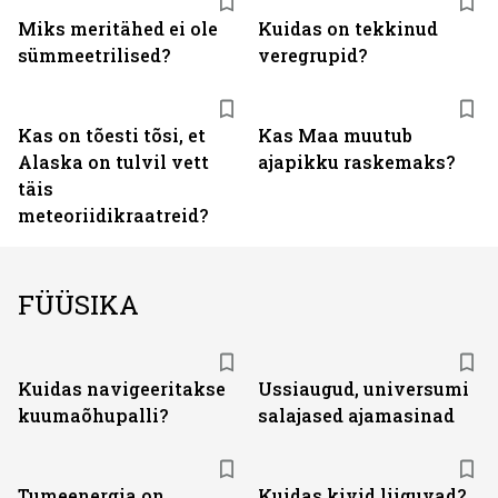
Miks meritähed ei ole
Kuidas on tekkinud
sümmeetrilised?
veregrupid?
Kas on tõesti tõsi, et
Kas Maa muutub
Alaska on tulvil vett
ajapikku raskemaks?
täis
meteoriidikraatreid?
FÜÜSIKA
Kuidas navigeeritakse
Ussiaugud, universumi
kuumaõhupalli?
salajased ajamasinad
Tumeenergia on
Kuidas kivid liiguvad?