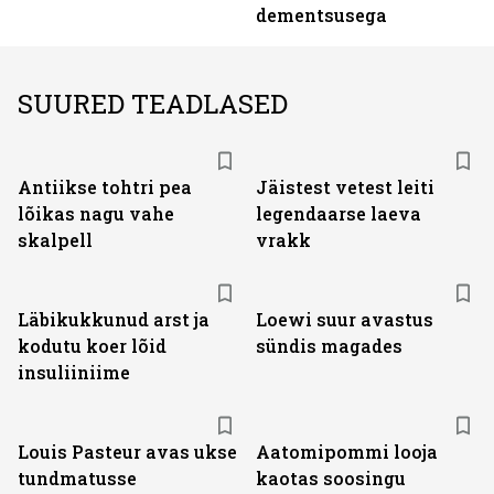
dementsusega
SUURED TEADLASED
Antiikse tohtri pea
Jäistest vetest leiti
lõikas nagu vahe
legendaarse laeva
skalpell
vrakk
Läbikukkunud arst ja
Loewi suur avastus
kodutu koer lõid
sündis magades
insuliiniime
Louis Pasteur avas ukse
Aatomipommi looja
tundmatusse
kaotas soosingu