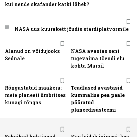
kui nende skafander katki läheb?
NASA uus kuurakett jõudis stardiplatvormile
Alanud on võidujooks
NASA avastas seni
Sednale
tugevaima tõendi elu
kohta Marsil
Rõngastatud maakera:
Teadlased avastasid
meie planeeti ümbritses
kummalise pea peale
kunagi rõngas
pööratud
planeedisüsteemi
Seksikad kohtingud
Kas leidub inimesi, kes