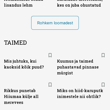
lisandus lehm
kes on juba ohustatud
Rohkem loomadest
TAIMED
Mis juhtuks, kui
Kuumus ja taimed
kaoksid kõik puud?
puhastavad pinnase
mürgist
Rikkus punetab
Miks on hiid-karuputk
Hiiumaa külje all
inimestele nii ohtlik?
merevees