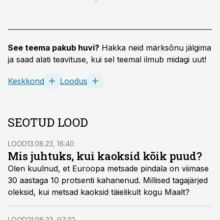
See teema pakub huvi?
Hakka neid märksõnu jälgima
ja saad alati teavituse, kui sel teemal ilmub midagi uut!
Keskkond
Loodus
SEOTUD LOOD
LOOD
13.08.23, 16:40
Mis juhtuks, kui kaoksid kõik puud?
Olen kuulnud, et Euroopa metsade pindala on viimase
30 aastaga 10 protsenti kahanenud. Millised tagajärjed
oleksid, kui metsad kaoksid täielikult kogu Maalt?
LOOD
21.06.23, 07:32