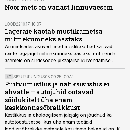
Noor mets on vanast linnuvaesem
LOOD
22.10.17, 16:07
Lageraie kaotab mustikametsa
mitmekümneks aastaks
Arumetsades asuvad head mustikakohad kaovad
raiete tagajärjel mitmekümneks aastaks, ent nende
asemele on siirdesoode pikaajalise kuivendamise
tagajärjel hakanud tekkima hulgaliselt keskpäraseid
mustikametsi.
SISUTURUNDUS
05.09.25, 09:13
ST
Puitviimistlus ja nahksisustus ei
ahvatle – autojuhid ootavad
sõidukitelt üha enam
keskkonnasõbralikkust
Kestlikkus ja ökoloogilisem jalajälg on jõudnud ka
autotööstusesse, kus üha enam tootjaid
loodussõbralikke materjale kasutama hakanud on. Kui