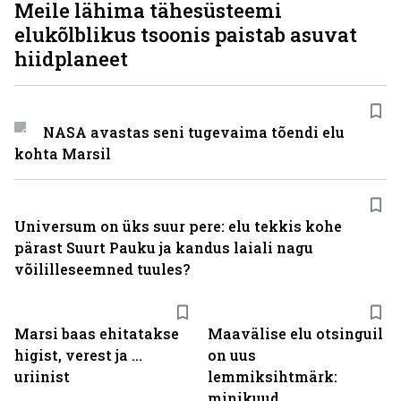
Meile lähima tähesüsteemi
elukõlblikus tsoonis paistab asuvat
hiidplaneet
NASA avastas seni tugevaima tõendi elu
kohta Marsil
Universum on üks suur pere: elu tekkis kohe
pärast Suurt Pauku ja kandus laiali nagu
võililleseemned tuules?
Marsi baas ehitatakse
Maavälise elu otsinguil
higist, verest ja ...
on uus
uriinist
lemmiksihtmärk:
minikuud