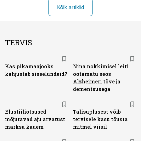
Kõik artiklid
TERVIS
Kas pikamaajooks
Nina nokkimisel leiti
kahjustab siseelundeid?
ootamatu seos
Alzheimeri tõve ja
dementsusega
Elustiiliotsused
Talisuplusest võib
mõjutavad aju arvatust
tervisele kasu tõusta
märksa kauem
mitmel viisil