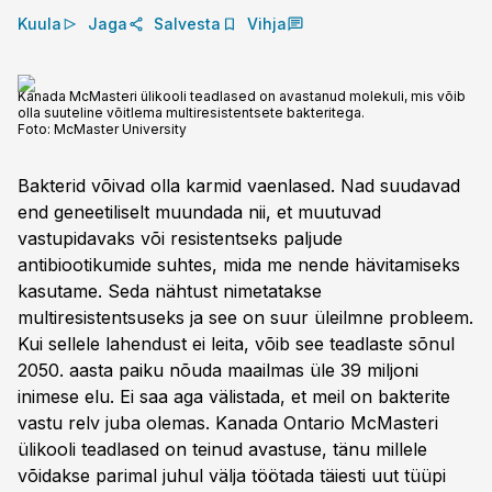
Kuula
Jaga
Salvesta
Vihja
Kanada McMasteri ülikooli teadlased on avastanud molekuli, mis võib
olla suuteline võitlema multiresistentsete bakteritega.
Foto:
McMaster University
Bakterid võivad olla karmid vaenlased. Nad suudavad
end geneetiliselt muundada nii, et muutuvad
vastupidavaks või resistentseks paljude
antibiootikumide suhtes, mida me nende hävitamiseks
kasutame. Seda nähtust nimetatakse
multiresistentsuseks ja see on suur üleilmne probleem.
Kui sellele lahendust ei leita, võib see teadlaste sõnul
2050. aasta paiku nõuda maailmas üle 39 miljoni
inimese elu. Ei saa aga välistada, et meil on bakterite
vastu relv juba olemas. Kanada Ontario McMasteri
ülikooli teadlased on teinud avastuse, tänu millele
võidakse parimal juhul välja töötada täiesti uut tüüpi