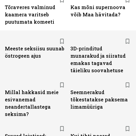
Tõraveres valminud
Kas mõni supernoova
kaamera varitseb
võib Maa hävitada?
puutumata komeeti
Meeste seksiisu suunab
3D-prinditud
östrogeen ajus
munarakud ja siiratud
emakas tagavad
täieliku soovahetuse
Millal hakkasid meie
Seemnerakud
esivanemad
tõkestatakse paksema
neandertallastega
limamüüriga
seksima?
Suured leiutised:
Kui tihti noored