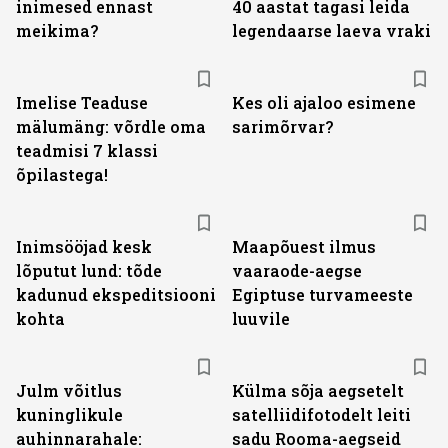
inimesed ennast
40 aastat tagasi leida
meikima?
legendaarse laeva vraki
Imelise Teaduse
Kes oli ajaloo esimene
mälumäng: võrdle oma
sarimõrvar?
teadmisi 7 klassi
õpilastega!
Inimsööjad kesk
Maapõuest ilmus
lõputut lund: tõde
vaaraode-aegse
kadunud ekspeditsiooni
Egiptuse turvameeste
kohta
luuvile
Julm võitlus
Külma sõja aegsetelt
kuninglikule
satelliidifotodelt leiti
auhinnarahale:
sadu Rooma-aegseid