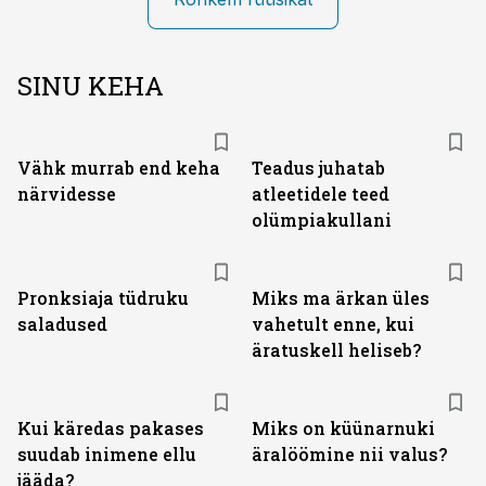
SINU KEHA
Vähk murrab end keha
Teadus juhatab
närvidesse
atleetidele teed
olümpiakullani
Pronksiaja tüdruku
Miks ma ärkan üles
saladused
vahetult enne, kui
äratuskell heliseb?
Kui käredas pakases
Miks on küünarnuki
suudab inimene ellu
äralöömine nii valus?
jääda?