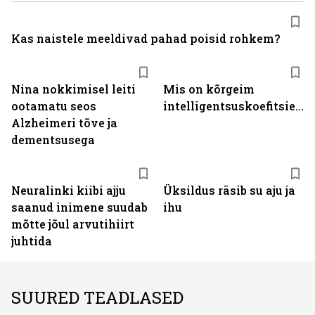
Kas naistele meeldivad pahad poisid rohkem?
Nina nokkimisel leiti
Mis on kõrgeim
ootamatu seos
intelligentsuskoefitsient?
Alzheimeri tõve ja
dementsusega
Neuralinki kiibi ajju
Üksildus räsib su aju ja
saanud inimene suudab
ihu
mõtte jõul arvutihiirt
juhtida
SUURED TEADLASED