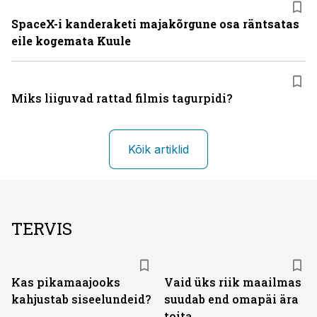
SpaceX-i kanderaketi majakõrgune osa räntsatas
eile kogemata Kuule
Miks liiguvad rattad filmis tagurpidi?
Kõik artiklid
TERVIS
Kas pikamaajooks
Vaid üks riik maailmas
kahjustab siseelundeid?
suudab end omapäi ära
toita