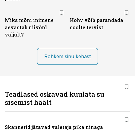
Miks mõni inimene
Kohv võib parandada
aevastab niivõrd
soolte tervist
valjult?
Rohkem sinu kehast
Teadlased oskavad kuulata su
sisemist häält
Skannerid jätavad valetaja pika ninaga