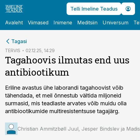
Telli Imeline Teadus
Avaleht
Viimased
Inimene
Meditsiin
Universum
Te
cebook
Tagasi
Twitter)
TERVIS
02.12.25, 14:29
Tagahoovis ilmutas end uus
kedIn
antibiootikum
ail
k
Eriline avastus ühe laborandi tagahoovist võib
tähendada, et meil õnnestub vältida miljoneid
surmasid, mis teadlaste arvates võib muidu olla
antibiootikumide multiresistentsuse tagajärg.
Christian Ammitzbøll Juul, Jesper Bindslev ja Mad