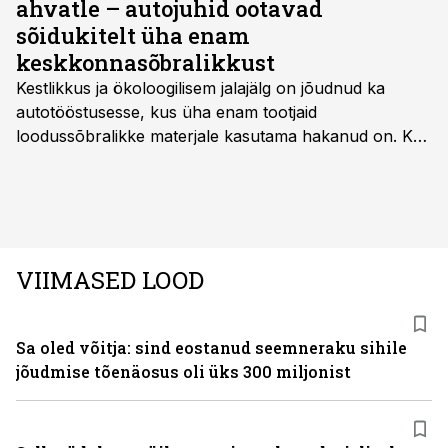
ahvatle – autojuhid ootavad
sõidukitelt üha enam
keskkonnasõbralikkust
Kestlikkus ja ökoloogilisem jalajälg on jõudnud ka
autotööstusesse, kus üha enam tootjaid
loodussõbralikke materjale kasutama hakanud on. Kui
palju mõjutab see sõidukit hankides ostjat ja kas
keskkonnasäästlikud materjalid on praktilised ning
kvaliteetsed, säilitades seejuures ka sõidukvaliteedi
ning –mugavuse?
VIIMASED LOOD
Sa oled võitja: sind eostanud seemneraku sihile
jõudmise tõenäosus oli üks 300 miljonist