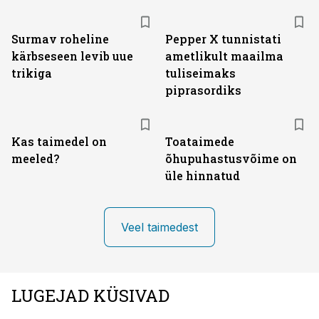
Surmav roheline
Pepper X tunnistati
kärbseseen levib uue
ametlikult maailma
trikiga
tuliseimaks
piprasordiks
Kas taimedel on
Toataimede
meeled?
õhupuhastusvõime on
üle hinnatud
Veel taimedest
LUGEJAD KÜSIVAD