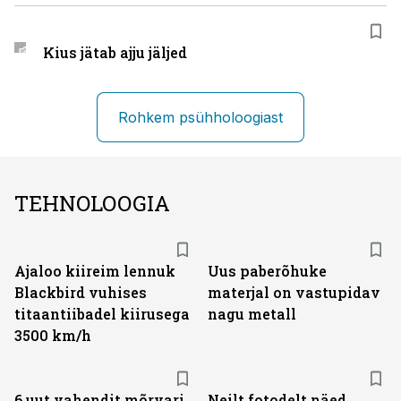
Kius jätab ajju jäljed
Rohkem psühholoogiast
TEHNOLOOGIA
Ajaloo kiireim lennuk
Uus paberõhuke
Blackbird vuhises
materjal on vastupidav
titaantiibadel kiirusega
nagu metall
3500 km/h
6 uut vahendit mõrvari
Neilt fotodelt näed,