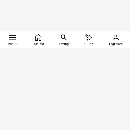
Menüü
Uudised
Otsing
AI Chat
Logi sisse
Vana-Lõuna 39/1, 19094 Tallinn
(+372) 667 0111
tellimiskeskus@aripaev.ee
Telli Imeline Teadus
Uudiskirjad
Kontakt
Sisu kasutamisõigused
Ajakirjaniku