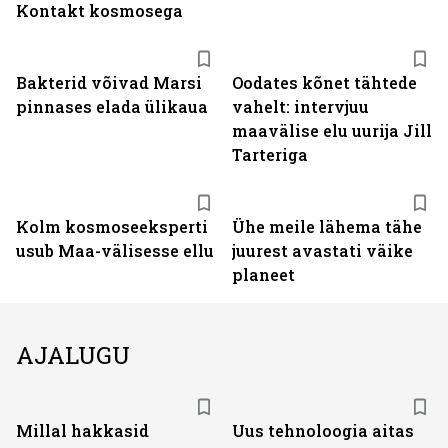
Kontakt kosmosega
Bakterid võivad Marsi
Oodates kõnet tähtede
pinnases elada ülikaua
vahelt: intervjuu
maavälise elu uurija Jill
Tarteriga
Kolm kosmoseeksperti
Ühe meile lähema tähe
usub Maa-välisesse ellu
juurest avastati väike
planeet
AJALUGU
Millal hakkasid
Uus tehnoloogia aitas