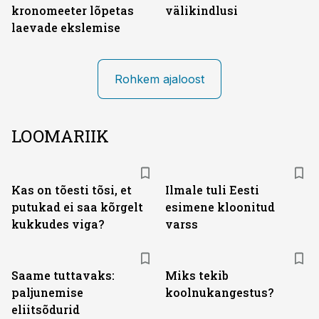
kronomeeter lõpetas
välikindlusi
laevade ekslemise
Rohkem ajaloost
LOOMARIIK
Kas on tõesti tõsi, et
Ilmale tuli Eesti
putukad ei saa kõrgelt
esimene kloonitud
kukkudes viga?
varss
Saame tuttavaks:
Miks tekib
paljunemise
koolnukangestus?
eliitsõdurid