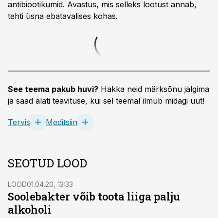
antibiootikumid. Avastus, mis selleks lootust annab,
tehti üsna ebatavalises kohas.
See teema pakub huvi?
Hakka neid märksõnu jälgima
ja saad alati teavituse, kui sel teemal ilmub midagi uut!
Tervis
Meditsiin
SEOTUD LOOD
LOOD
01.04.20, 13:33
Soolebakter võib toota liiga palju
alkoholi