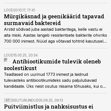
LOOD
20.10.17, 17:41
Mürgikäsnad ja geenikäärid tapavad
surmavaid baktereid
Arstid sõdivad juba aastaid bakteritega, kelle vastu ei
aita miski. Aastas langeb resistentsete bakterite ohvriks
700 000 inimest. Nüüd aga võtavad tohtrid kasutusele
täiesti uued relvad: mürgikäsnad, geenikäärid ja
röövbakterid.
LOOD
15.05.25, 20:34
Antibiootikumide tulevik oleneb
soolestikust
Teadlased on uurinud 1773 inimest ja leidnud
tulevasteks antibiootikumideks sadu paljulubavaid
kandidaate. Üks neist osutus niisama tõhusaks, kui on
juba kasutusel olevad ravimid.
SISUTURUNDUS
05.09.25, 09:13
ST
Puitviimistlus ja nahksisustus ei