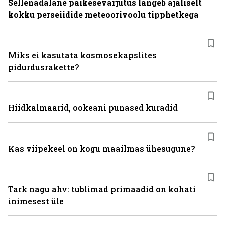
Sellenädalane päikesevarjutus langeb ajaliselt
kokku perseiidide meteoorivoolu tipphetkega
Miks ei kasutata kosmosekapslites
pidurdusrakette?
Hiidkalmaarid, ookeani punased kuradid
Kas viipekeel on kogu maailmas ühesugune?
Tark nagu ahv: tublimad primaadid on kohati
inimesest üle