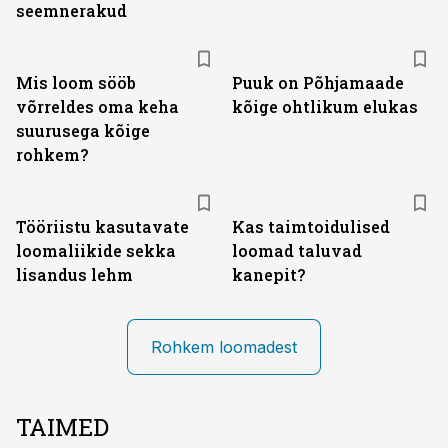
seemnerakud
Mis loom sööb
Puuk on Põhjamaade
võrreldes oma keha
kõige ohtlikum elukas
suurusega kõige
rohkem?
Tööriistu kasutavate
Kas taimtoidulised
loomaliikide sekka
loomad taluvad
lisandus lehm
kanepit?
Rohkem loomadest
TAIMED