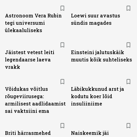
Astronoom Vera Rubin
Loewi suur avastus
tegi universumi
sündis magades
ülekaaluliseks
Jäistest vetest leiti
Einsteini jalutuskäik
legendaarse laeva
muutis kõik suhteliseks
vrakk
Võidukas võitlus
Läbikukkunud arst ja
rõugeviirusega:
kodutu koer lõid
armilisest aadlidaamist
insuliiniime
sai vaktsiini ema
Briti härrasmehed
Naiskeemik jäi