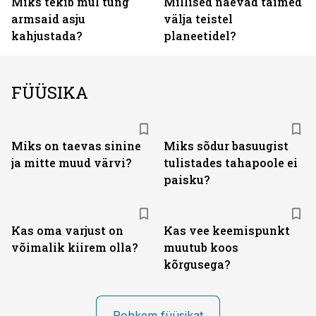
Miks tekib mul tung
Millised näevad taimed
armsaid asju
välja teistel
kahjustada?
planeetidel?
FÜÜSIKA
Miks on taevas sinine
Miks sõdur basuugist
ja mitte muud värvi?
tulistades tahapoole ei
paisku?
Kas oma varjust on
Kas vee keemispunkt
võimalik kiirem olla?
muutub koos
kõrgusega?
Rohkem füüsikat