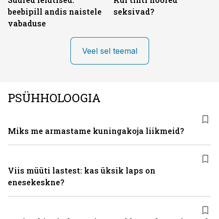
beebipill andis naistele
seksivad?
vabaduse
Veel sel teemal
PSÜHHOLOOGIA
Miks me armastame kuningakoja liikmeid?
Viis müüti lastest: kas üksik laps on
enesekeskne?