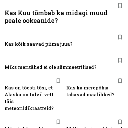
Kas Kuu tõmbab ka midagi muud
peale ookeanide?
Kas kõik saavad piima juua?
Miks meritähed ei ole sümmeetrilised?
Kas on tõesti tõsi, et
Kas ka merepõhja
Alaska on tulvil vett
tabavad maalihked?
täis
meteoriidikraatreid?