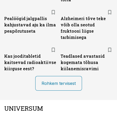
Pealöögid jalgpallis
Alzheimeri tõve teke
kahjustavad aju ka ilma
võib olla seotud
peapõrutuseta
fruktoosi liigse
tarbimisega
Kas jooditabletid
Teadlased avastasid
kaitsevad radioaktiivse
kogemata tõhusa
kiirguse eest?
kiilanemisravimi
Rohkem tervisest
UNIVERSUM