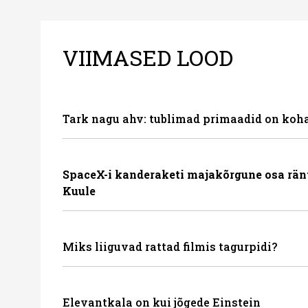
VIIMASED LOOD
Tark nagu ahv: tublimad primaadid on koha
SpaceX-i kanderaketi majakõrgune osa rän
Kuule
Miks liiguvad rattad filmis tagurpidi?
Elevantkala on kui jõgede Einstein