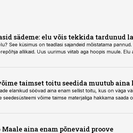
sid sädeme: elu võis tekkida tardunud l
elu? See küsimus on teadlasi sajandeid mõistatama pannud. 
merepõhja allikaid. Uus uurimus viitab aga hoopis muule. Elu 
võime taimset toitu seedida muutub ain
de elanikud söövad aina enam sellist toitu, kus on väga vä
 seedesüsteemi võime taimse materjaliga hakkama saada ol
b Maale aina enam põnevaid proove