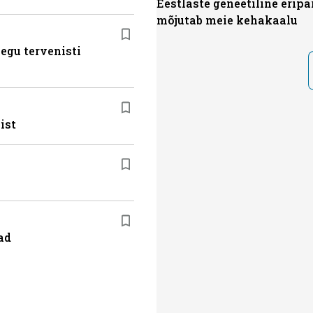
Eestlaste geneetiline eripä
mõjutab meie kehakaalu
egu tervenisti
ist
ad