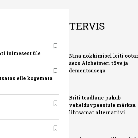
TERVIS
ti inimesest üle
Nina nokkimisel leiti oot
seos Alzheimeri tõve ja
dementsusega
tsatas eile kogemata
Briti teadlane pakub
vahelduvpaastule märksa
lihtsamat alternatiivi