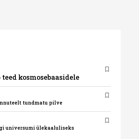
b teed kosmosebaasidele
nnuteelt tundmatu pilve
gi universumi ülekaaluliseks