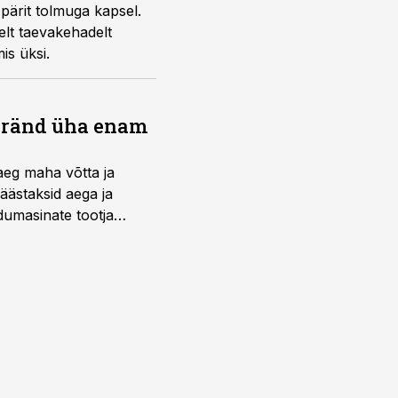
 pärit tolmuga kapsel.
elt taevakehadelt
is üksi.
bränd üha enam
aeg maha võtta ja
äästaksid aega ja
umasinate tootja