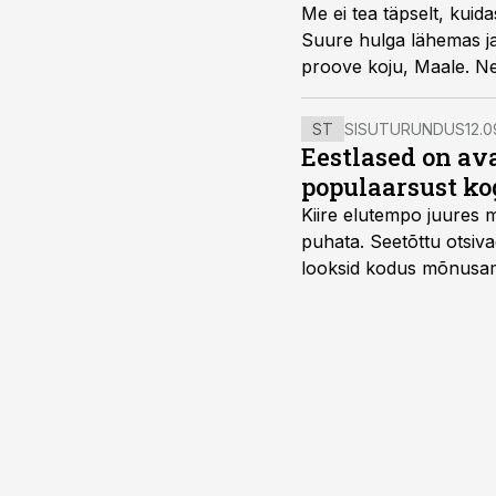
Me ei tea täpselt, kuid
Suure hulga lähemas ja
proove koju, Maale. Ne
ST
SISUTURUNDUS
12.0
Eestlased on a
populaarsust ko
Kiire elutempo juures 
puhata. Seetõttu otsiv
looksid kodus mõnusama
Midea, mis on Eestis vii