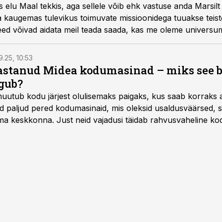
as elu Maal tekkis, aga sellele võib ehk vastuse anda Marsilt
 kaugemas tulevikus toimuvate missioonidega tuuakse teist
ed võivad aidata meil teada saada, kas me oleme universum
9.25, 10:53
vastanud Midea kodumasinad – miks see 
gub?
muutub kodu järjest olulisemaks paigaks, kus saab korraks 
ad paljud pered kodumasinaid, mis oleksid usaldusväärsed, s
 keskkonna. Just neid vajadusi täidab rahvusvaheline kod
mastel aastatel kiiresti tuntust kogunud.