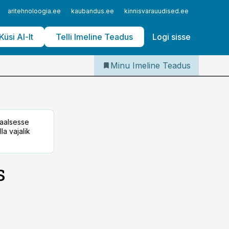
Iseteenindus
aritehnoloogia.ee
kaubandus.ee
kinnisvarauudised.ee
logistika
Telli Imeline Teadus
Küsi AI-lt
Telli Imeline Teadus
Logi sisse
Minu Imeline Teadus
taalsesse
la vajalik
s