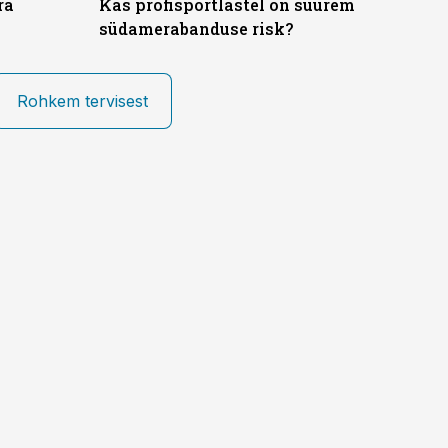
ra
Kas profisportlastel on suurem
südamerabanduse risk?
Rohkem tervisest