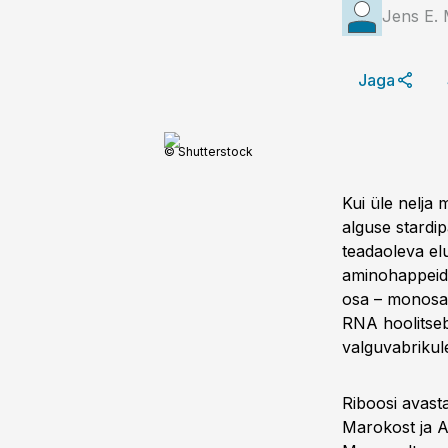
Jens E. 
Jaga
© Shutterstock
Kui üle nelja 
alguse stardi
teadaoleva elu
aminohappeid 
osa – monosah
RNA hoolitseb
valguvabrikul
Riboosi avasta
Marokost ja Au