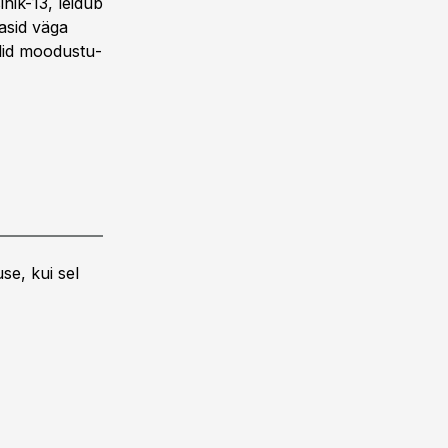
inik-13, leidub
asid väga
ulid moodustu­
se, kui sel