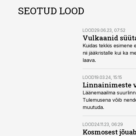
SEOTUD LOOD
LOOD
29.06.23, 07:52
Vulkaanid süüta
Kuidas tekkis esimene 
nii jääkristalle kui ka 
laava.
LOOD
19.03.24, 15:15
Linnainimeste 
Läänemaailma suurlinna
Tulemusena võib nende
muutuda.
LOOD
24.11.23, 06:29
Kosmosest jõua