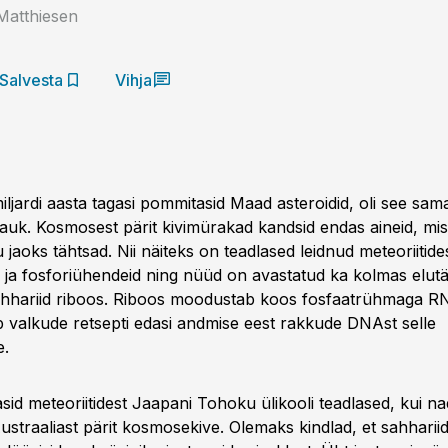
Matthiesen
Salvesta
Vihja
miljardi aasta tagasi pommitasid Maad asteroidid, oli see sama
pauk. Kosmosest pärit kivimürakad kandsid endas aineid, mis
 jaoks tähtsad. Nii näiteks on teadlased leidnud meteoriitide
ja fosforiühendeid ning nüüd on avastatud ka kolmas elutäh
hariid riboos. Riboos moodus­tab koos fosfaatrühmaga R
 valkude retsepti edasi andmise eest rakkude DNAst selle
e.
sid meteoriitidest Jaapani Tohoku ülikooli teadlased, kui na
straaliast pärit kosmose­kive. Olemaks kindlad, et sahha­riid