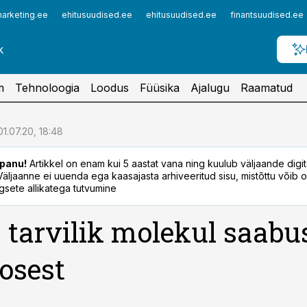
arketing.ee
ehitusuudised.ee
ehitusuudised.ee
finantsuudised.ee
m
Tehnoloogia
Loodus
Füüsika
Ajalugu
Raamatud
01.07.20, 18:48
panu!
Artikkel on enam kui 5 aastat vana ning kuulub väljaande digi
. Väljaanne ei uuenda ega kaasajasta arhiveeritud sisu, mistõttu võib ol
sete allikatega tutvumine
 tarvilik molekul saabu
osest