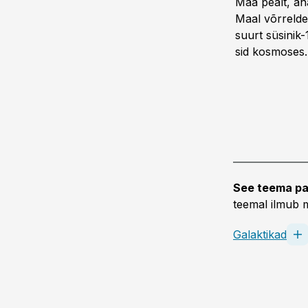
Maa pealt, ana
Maal võrrel­d
suurt süsinik
sid kosmoses.
See teema pa
teemal ilmub m
Galaktikad