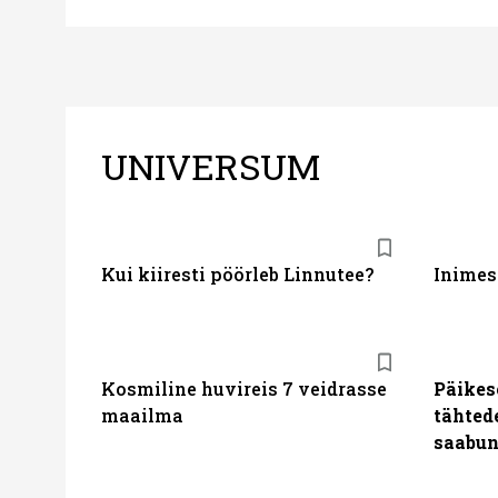
UNIVERSUM
Kui kiiresti pöörleb Linnutee?
Inimes
Kosmiline huvireis 7 veidrasse
Päikes
maailma
tähted
saabun