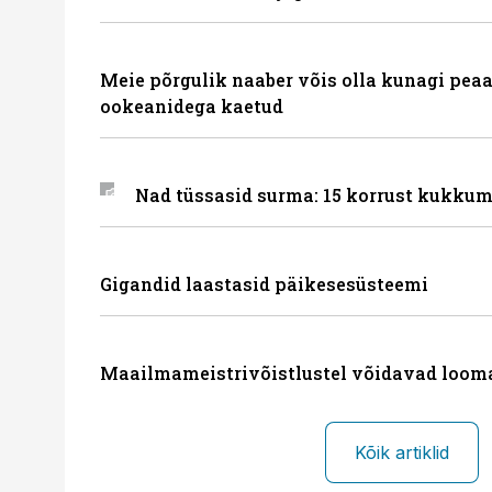
Meie põrgulik naaber võis olla kunagi peaa
ookeanidega kaetud
Nad tüssasid surma: 15 korrust kukkum
Gigandid laastasid päikesesüsteemi
Maailmameistrivõistlustel võidavad loom
Kõik artiklid