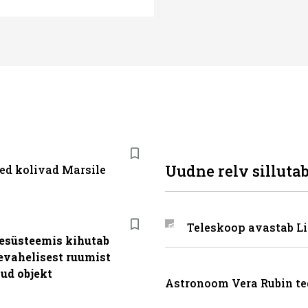
Uudne relv silluta
ed kolivad Marsile
Teleskoop avastab Li
esüsteemis kihutab
evahelisest ruumist
ud objekt
Astronoom Vera Rubin te