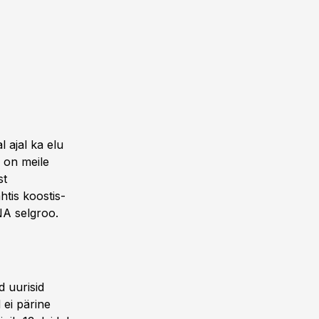
l ajal ka elu
 on meile
st
tis koostis­
NA selgroo.
d uurisid
 ei pärine