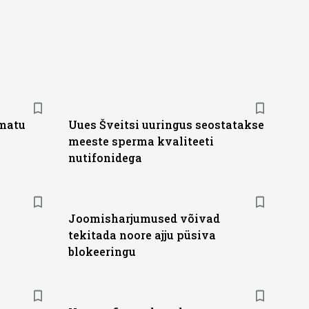
amatu
Uues Šveitsi uuringus seostatakse
meeste sperma kvaliteeti
nutifonidega
Joomisharjumused võivad
tekitada noore ajju püsiva
blokeeringu