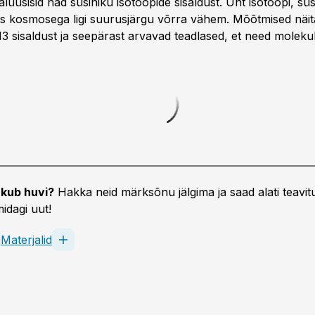
lüüsi­sid nad süsiniku isotoopide sisaldust. Üht isotoopi, süs
es kosmosega ligi suurusjärgu võrra vähem. Mõõtmised näit
-13 sisaldust ja seepärast arvavad teadlased, et need molek
kub huvi?
Hakka neid märksõnu jälgima ja saad alati teavitu
idagi uut!
Materjalid