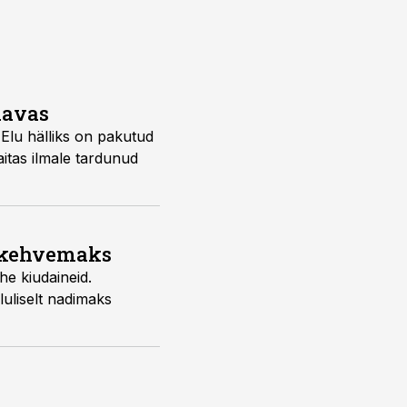
aavas
Elu hälliks on pakutud
aitas ilmale tardunud
a kehvemaks
he kiudaineid.
uliselt nadimaks