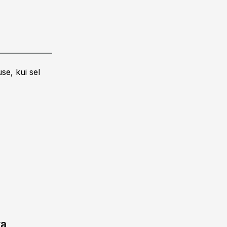
se, kui sel
ga