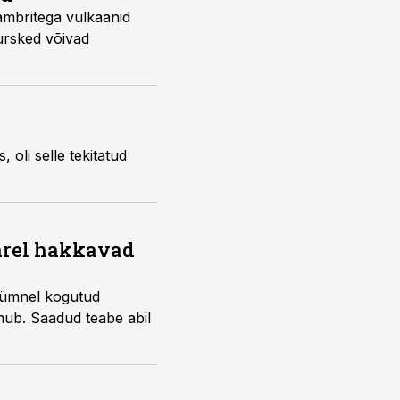
mbritega vulkaanid
ursked võivad
oli selle tekitatud
järel hakkavad
kümnel kogutud
imub. Saadud teabe abil