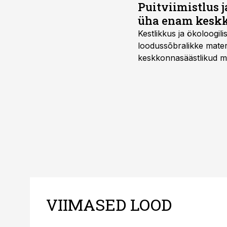
Puitviimistlus j
üha enam keskk
Kestlikkus ja ökoloogil
loodussõbralikke mater
keskkonnasäästlikud mate
–mugavuse?
VIIMASED LOOD