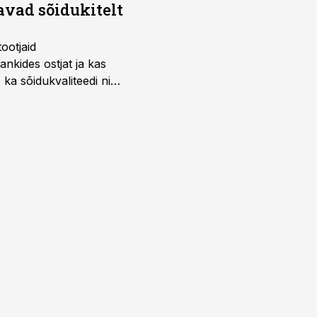
avad sõidukitelt
ootjaid
nkides ostjat ja kas
 ka sõidukvaliteedi ning