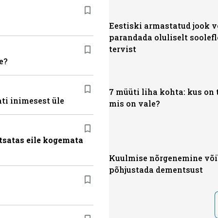
Eestiski armastatud jook v
parandada oluliselt soolef
tervist
e?
7 müüti liha kohta: kus on 
ti inimesest üle
mis on vale?
tsatas eile kogemata
Kuulmise nõrgenemine või
põhjustada dementsust