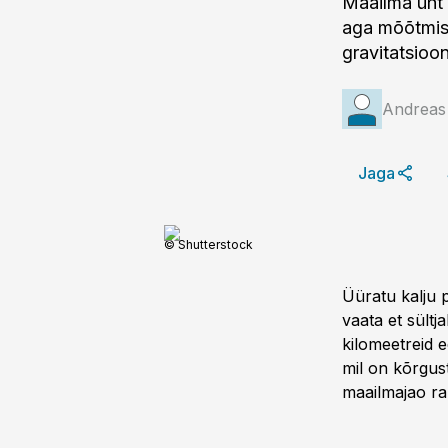
Maailma üht a
aga mõõtmise
gravitatsioon
Andreas
Jaga
© Shutterstock
Üüratu kalju 
vaata et sült
kilomeetreid 
mil on kõrgus
maailmajao ran