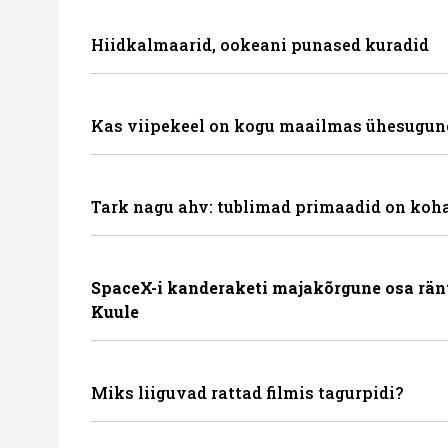
Hiidkalmaarid, ookeani punased kuradid
Kas viipekeel on kogu maailmas ühesugun
Tark nagu ahv: tublimad primaadid on koha
SpaceX-i kanderaketi majakõrgune osa rän
Kuule
Miks liiguvad rattad filmis tagurpidi?