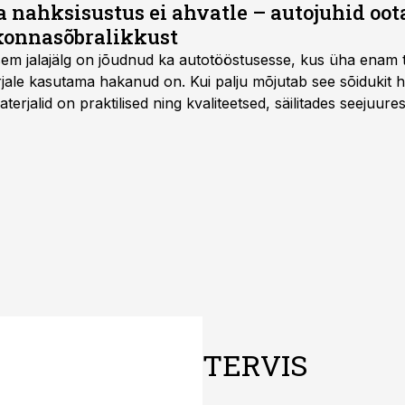
a nahksisustus ei ahvatle – autojuhid oot
onnasõbralikkust
isem jalajälg on jõudnud ka autotööstusesse, kus üha enam t
jale kasutama hakanud on. Kui palju mõjutab see sõidukit ha
rjalid on praktilised ning kvaliteetsed, säilitades seejuures
TERVIS