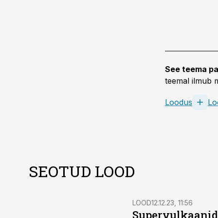
See teema pa
teemal ilmub m
Loodus
Lo
SEOTUD LOOD
LOOD
12.12.23, 11:56
Supervulkaanid