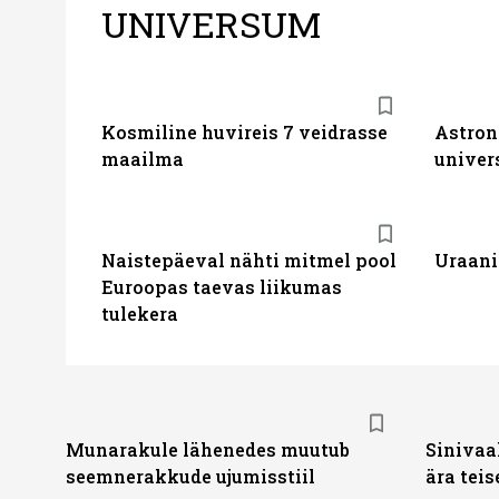
UNIVERSUM
Kosmiline huvireis 7 veidrasse
Astron
maailma
univer
Naistepäeval nähti mitmel pool
Uraani
Euroopas taevas liikumas
tulekera
Munarakule lähenedes muutub
Sinivaal
seemnerakkude ujumisstiil
ära teis