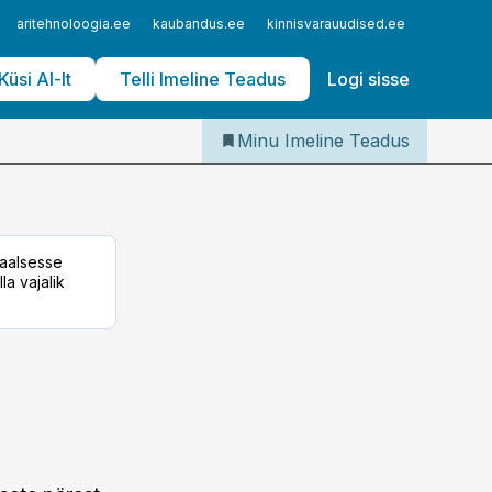
Iseteenindus
aritehnoloogia.ee
kaubandus.ee
kinnisvarauudised.ee
logistika
Telli Imeline Teadus
Küsi AI-lt
Telli Imeline Teadus
Logi sisse
Minu Imeline Teadus
taalsesse
la vajalik