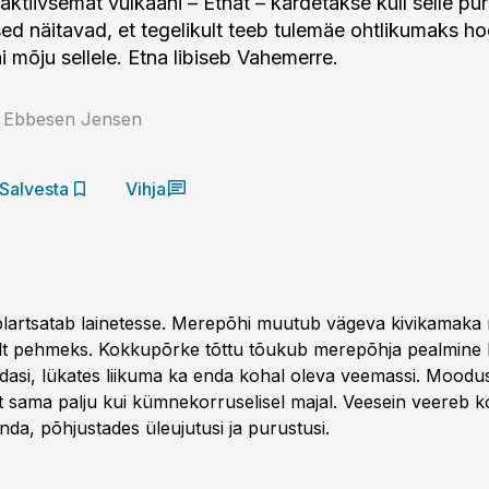
ktiivsemat vulkaani – Etnat – kardetakse küll selle pur
d näitavad, et tegelikult teeb tulemäe ohtlikumaks ho
i mõju sellele. Etna libiseb Vahemerre.
 Ebbesen Jensen
Salvesta
Vihja
plartsatab lainetesse. Merepõhi muutub väge­va kivikamaka 
jalt pehmeks. Kokkupõrke tõttu tõukub mere­põhja pealmine 
edasi, lükates liikuma ka enda kohal oleva veemassi. Moodus
t sama palju kui kümnekorruselisel majal. Veesein veereb 
da, põhjustades üleujutusi ja purustusi.