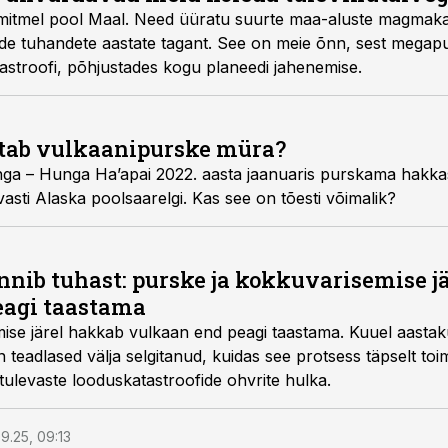
mitmel pool Maal. Need üüratu suurte maa-aluste magmaka
de tuhandete aastate tagant. See on meie õnn, sest megap
tastroofi, põhjustades kogu planeedi jahenemise.
stab vulkaanipurske müra?
a – Hunga Ha’apai 2022. aasta jaanuaris purskama hakkas, 
asti Alaska poolsaarelgi. Kas see on tõesti võimalik?
nib tuhast: purske ja kokkuvarisemise 
eagi taastama
ise järel hakkab vulkaan end peagi taastama. Kuuel aasta
teadlased välja selgitanud, kuidas see protsess täpselt to
ulevaste looduskatastroofide ohvrite hulka.
9.25, 09:13