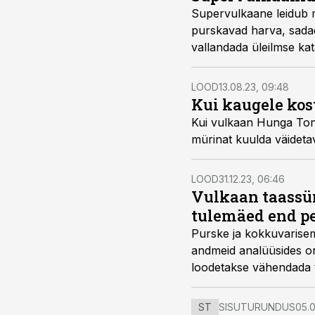
Supervulkaane leidub 
purskavad harva, sada
vallandada üleilmse ka
LOOD
13.08.23, 09:48
Kui kaugele ko
Kui vulkaan Hunga Tong
mürinat kuulda väidetav
LOOD
31.12.23, 06:46
Vulkaan taassün
tulemäed end p
Purske ja kokkuvarisem
andmeid analüüsides on 
loodetakse vähendada t
ST
SISUTURUNDUS
05.0