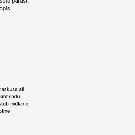
sete pärast,
opis
raskuse all
kiht sadu
tub hiidlaine,
kolme