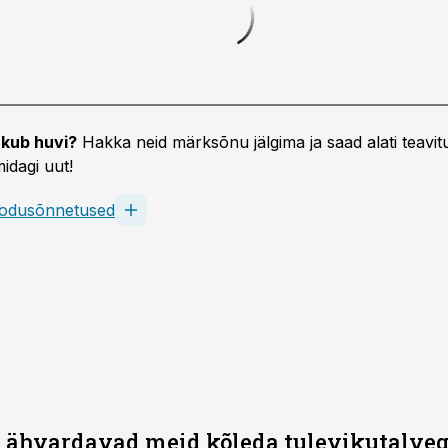
kub huvi?
Hakka neid märksõnu jälgima ja saad alati teavitu
idagi uut!
odusõnnetused
 ähvardavad meid kõleda tulevikutalve