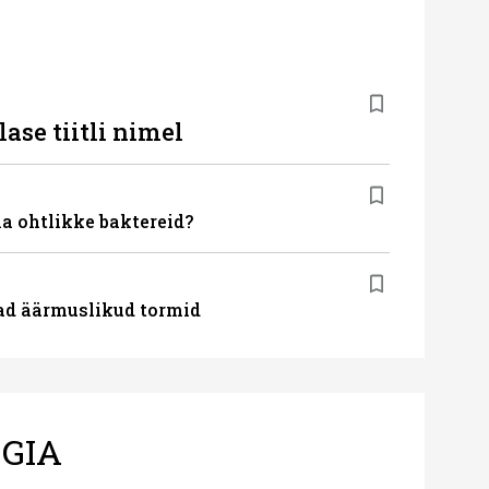
lase tiitli nimel
la ohtlikke baktereid?
ad äärmuslikud tormid
GIA