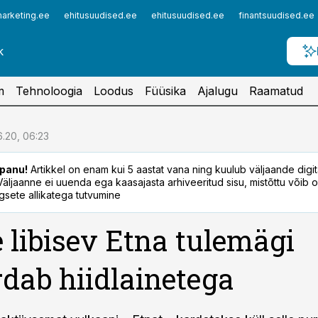
arketing.ee
ehitusuudised.ee
ehitusuudised.ee
finantsuudised.ee
m
Tehnoloogia
Loodus
Füüsika
Ajalugu
Raamatud
6.20, 06:23
panu!
Artikkel on enam kui 5 aastat vana ning kuulub väljaande digi
. Väljaanne ei uuenda ega kaasajasta arhiveeritud sisu, mistõttu võib ol
sete allikatega tutvumine
 libisev Etna tulemägi
dab hiidlainetega