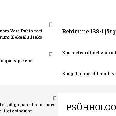
Rebimine ISS-i järg
oom Vera Rubin tegi
sumi ülekaaluliseks
Kas meteoriitidel võib ol
 ööpäev pikeneb
Kaugel planeedil möllav
PSÜHHOLOO
 ei põlga paarilist otsides
e liigi esindajat