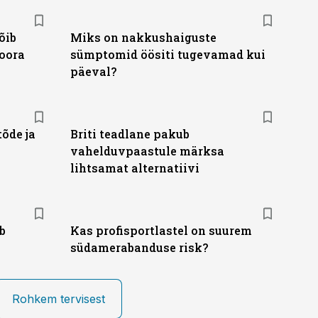
õib
Miks on nakkushaiguste
loora
sümptomid öösiti tugevamad kui
päeval?
tõde ja
Briti teadlane pakub
vahelduvpaastule märksa
lihtsamat alternatiivi
b
Kas profisportlastel on suurem
südamerabanduse risk?
Rohkem tervisest