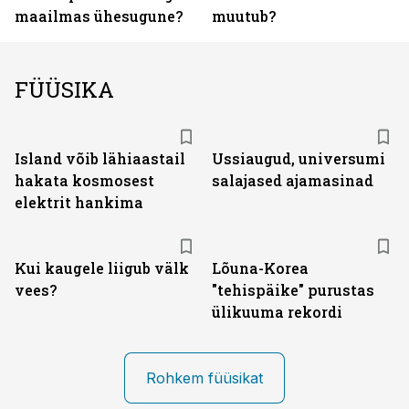
maailmas ühesugune?
muutub?
FÜÜSIKA
Island võib lähiaastail
Ussiaugud, universumi
hakata kosmosest
salajased ajamasinad
elektrit hankima
Kui kaugele liigub välk
Lõuna-Korea
vees?
"tehispäike" purustas
ülikuuma rekordi
Rohkem füüsikat