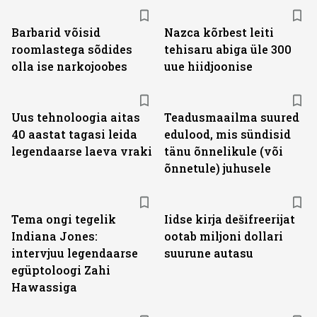
Barbarid võisid
Nazca kõrbest leiti
roomlastega sõdides
tehisaru abiga üle 300
olla ise narkojoobes
uue hiidjoonise
Uus tehnoloogia aitas
Teadusmaailma suured
40 aastat tagasi leida
edulood, mis sündisid
legendaarse laeva vraki
tänu õnnelikule (või
õnnetule) juhusele
Tema ongi tegelik
Iidse kirja dešifreerijat
Indiana Jones:
ootab miljoni dollari
intervjuu legendaarse
suurune autasu
egüptoloogi Zahi
Hawassiga