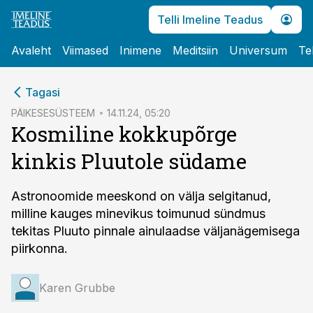
Telli Imeline Teadus
Avaleht
Viimased
Inimene
Meditsiin
Universum
Te
cebook
Tagasi
Twitter)
PÄIKESESÜSTEEM
14.11.24, 05:20
Kosmiline kokkupõrge
kedIn
kinkis Pluutole südame
ail
k
Astronoomide meeskond on välja selgitanud,
milline kauges minevikus toimunud sündmus
tekitas Pluuto pinnale ainulaadse väljanägemisega
piirkonna.
Karen Grubbe