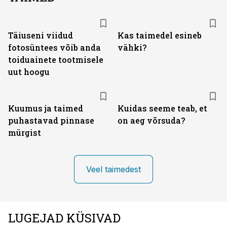
Täiuseni viidud
Kas taimedel esineb
fotosüntees võib anda
vähki?
toiduainete tootmisele
uut hoogu
Kuumus ja taimed
Kuidas seeme teab, et
puhastavad pinnase
on aeg võrsuda?
mürgist
Veel taimedest
LUGEJAD KÜSIVAD