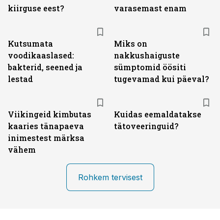
kiirguse eest?
varasemast enam
Kutsumata
Miks on
voodikaaslased:
nakkushaiguste
bakterid, seened ja
sümptomid öösiti
lestad
tugevamad kui päeval?
Viikingeid kimbutas
Kuidas eemaldatakse
kaaries tänapaeva
tätoveeringuid?
inimestest märksa
vähem
Rohkem tervisest