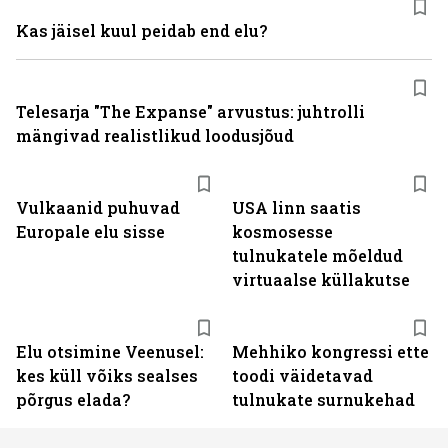
Kas jäisel kuul peidab end elu?
Telesarja "The Expanse" arvustus: juhtrolli
mängivad realistlikud loodusjõud
Vulkaanid puhuvad
USA linn saatis
Europale elu sisse
kosmosesse
tulnukatele mõeldud
virtuaalse küllakutse
Elu otsimine Veenusel:
Mehhiko kongressi ette
kes küll võiks sealses
toodi väidetavad
põrgus elada?
tulnukate surnukehad