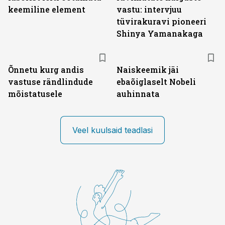
keemiline element
vastu: intervjuu
tüvirakuravi pioneeri
Shinya Yamanakaga
Õnnetu kurg andis
Naiskeemik jäi
vastuse rändlindude
ebaõiglaselt Nobeli
mõistatusele
auhinnata
Veel kuulsaid teadlasi