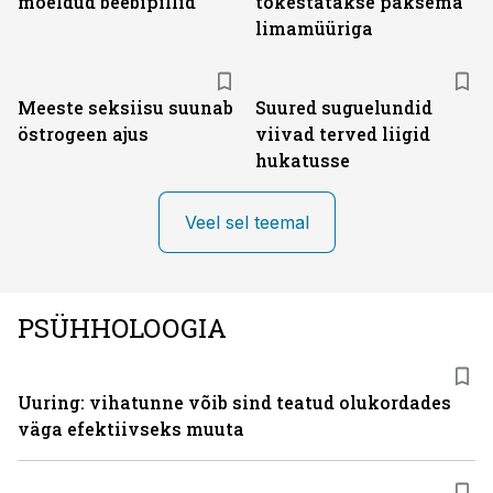
mõeldud beebipillid
tõkestatakse paksema
limamüüriga
Meeste seksiisu suunab
Suured suguelundid
östrogeen ajus
viivad terved liigid
hukatusse
Veel sel teemal
PSÜHHOLOOGIA
Uuring: vihatunne võib sind teatud olukordades
väga efektiivseks muuta