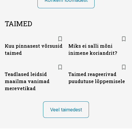
Rohkem loomadest
TAIMED
Kuu pinnasest võrsusid
Miks ei salli mõni
taimed
inimene koriandrit?
Teadlased leidsid
Taimed reageerivad
maailma vanimad
puudutuse lõppemisele
merevetikad
Veel taimedest