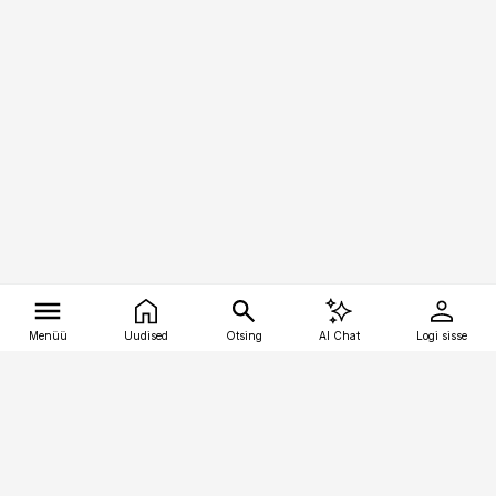
Menüü
Uudised
Otsing
AI Chat
Logi sisse
Vana-Lõuna 39/1, 19094 Tallinn
(+372) 667 0111