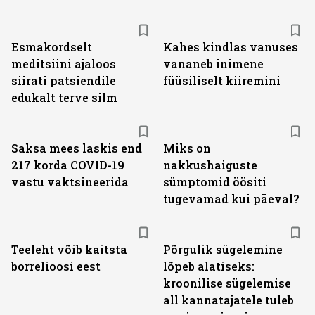
Esmakordselt
Kahes kindlas vanuses
meditsiini ajaloos
vananeb inimene
siirati patsiendile
füüsiliselt kiiremini
edukalt terve silm
Saksa mees laskis end
Miks on
217 korda COVID-19
nakkushaiguste
vastu vaktsineerida
sümptomid öösiti
tugevamad kui päeval?
Teeleht võib kaitsta
Põrgulik sügelemine
borrelioosi eest
lõpeb alatiseks:
kroonilise sügelemise
all kannatajatele tuleb