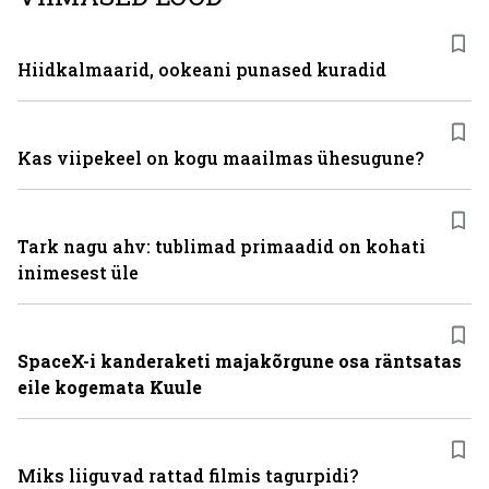
Hiidkalmaarid, ookeani punased kuradid
Kas viipekeel on kogu maailmas ühesugune?
Tark nagu ahv: tublimad primaadid on kohati
inimesest üle
SpaceX-i kanderaketi majakõrgune osa räntsatas
eile kogemata Kuule
Miks liiguvad rattad filmis tagurpidi?