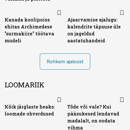
Kanada koolipoiss
Ajaarvamise ajalugu:
ehitas Archimedese
kalendrite täpsuse üle
"surmakiire" töötava
on jageldud
mudeli
aastatuhandeid
Rohkem ajaloost
LOOMARIIK
Kõik järglaste heaks:
Tõde või vale? Kui
loomade ohverdused
pääsukesed lendavad
madalalt, on oodata
vihma