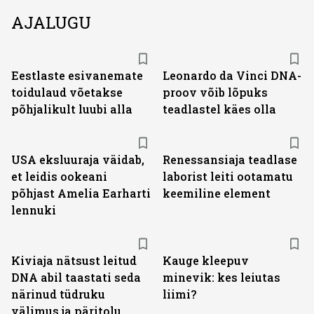
AJALUGU
Eestlaste esivanemate
Leonardo da Vinci DNA-
toidulaud võetakse
proov võib lõpuks
põhjalikult luubi alla
teadlastel käes olla
USA eksluuraja väidab,
Renessansiaja teadlase
et leidis ookeani
laborist leiti ootamatu
põhjast Amelia Earharti
keemiline element
lennuki
Kiviaja nätsust leitud
Kauge kleepuv
DNA abil taastati seda
minevik: kes leiutas
närinud tüdruku
liimi?
välimus ja päritolu