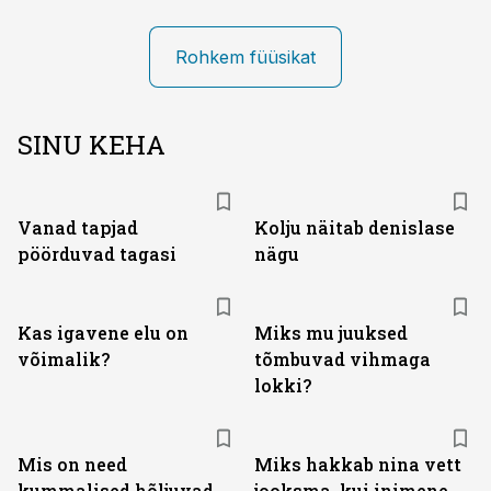
Rohkem füüsikat
SINU KEHA
Vanad tapjad
Kolju näitab denislase
pöörduvad tagasi
nägu
Kas igavene elu on
Miks mu juuksed
võimalik?
tõmbuvad vihmaga
lokki?
Mis on need
Miks hakkab nina vett
kummalised hõljuvad
jooksma, kui inimene