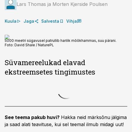
Lars Thomas ja Morten Kjerside Poulsen
Kuula
Jaga
Salvesta
Vihja
5000 meetri sügavusel patrullib harilik mõõkhammas, suu pärani.
Foto:
David Shale / NaturePL
Süvamereelukad elavad
ekstreemsetes tingimustes
See teema pakub huvi?
Hakka neid märksõnu jälgima
ja saad alati teavituse, kui sel teemal ilmub midagi uut!