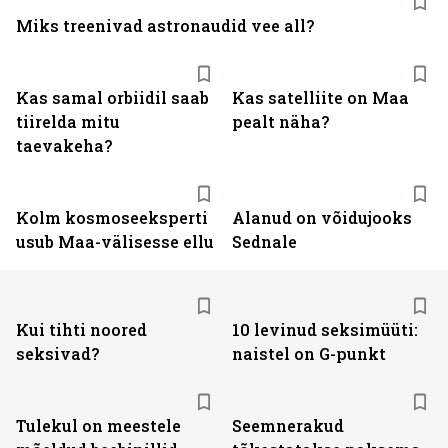
Miks treenivad astronaudid vee all?
Kas samal orbiidil saab
Kas satelliite on Maa
tiirelda mitu
pealt näha?
taevakeha?
Kolm kosmoseeksperti
Alanud on võidujooks
usub Maa-välisesse ellu
Sednale
Kui tihti noored
10 levinud seksimüüti:
seksivad?
naistel on G-punkt
Tulekul on meestele
Seemnerakud