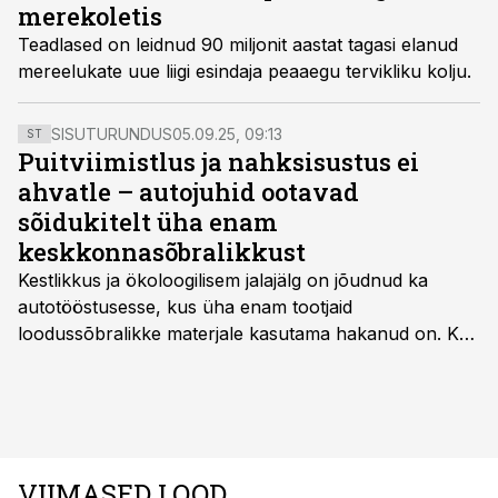
merekoletis
Teadlased on leidnud 90 miljonit aastat tagasi elanud
mereelukate uue liigi esindaja peaaegu tervikliku kolju.
SISUTURUNDUS
05.09.25, 09:13
ST
Puitviimistlus ja nahksisustus ei
ahvatle – autojuhid ootavad
sõidukitelt üha enam
keskkonnasõbralikkust
Kestlikkus ja ökoloogilisem jalajälg on jõudnud ka
autotööstusesse, kus üha enam tootjaid
loodussõbralikke materjale kasutama hakanud on. Kui
palju mõjutab see sõidukit hankides ostjat ja kas
keskkonnasäästlikud materjalid on praktilised ning
kvaliteetsed, säilitades seejuures ka sõidukvaliteedi
ning –mugavuse?
VIIMASED LOOD