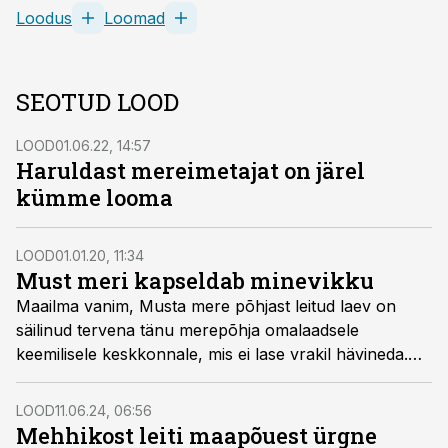
Loodus
Loomad
SEOTUD LOOD
LOOD
01.06.22, 14:57
Haruldast mereimetajat on järel
kümme looma
LOOD
01.01.20, 11:34
Must meri kapseldab minevikku
Maailma vanim, Musta mere põhjast leitud laev on
säilinud tervena tänu merepõhja omalaadsele
keemilisele keskkonnale, mis ei lase vrakil hävineda.
Nüüd kergitavad 3D-skannerite, sonari ja kaameraga
varustatud allveerobotid saladus­loori sellelt, kuidas
LOOD
11.06.24, 06:56
Musta mere põhjakihid üldse selliseks said.
Mehhikost leiti maapõuest ürgne