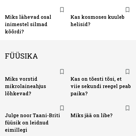
Miks lähevad osal
Kas kosmoses kuuleb
inimestel silmad
helisid?
kõõrdi?
FÜÜSIKA
Miks vorstid
Kas on tõesti tõsi, et
mikrolaineahjus
viie sekundi reegel peab
lõhkevad?
paika?
Julge noor Taani-Briti
Miks jää on libe?
füüsik on leidnud
eimillegi