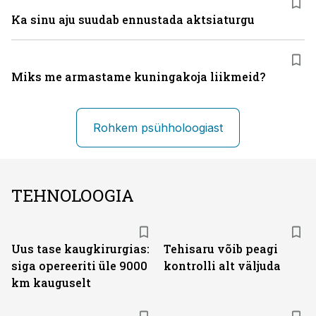
Ka sinu aju suudab ennustada aktsiaturgu
Miks me armastame kuningakoja liikmeid?
Rohkem psühholoogiast
TEHNOLOOGIA
Uus tase kaugkirurgias:
Tehisaru võib peagi
siga opereeriti üle 9000
kontrolli alt väljuda
km kauguselt