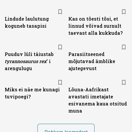
Lindude laulutung
Kas on tõesti tõsi, et
koguneb tasapisi
linnud võivad surnult
taevast alla kukkuda?
Puuduv lüli täiustab
Parasiitseened
tyranno­saurus rex
’ i
mõjutavad ämblike
arengulugu
ajutegevust
Miks ei näe me kunagi
Lõuna-Aafrikast
tuvipoegi?
avastati imetajate
esivanema kaua otsitud
muna