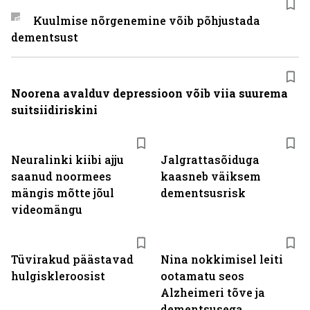
Kuulmise nõrgenemine võib põhjustada
dementsust
Noorena avalduv depressioon võib viia suurema
suitsiidiriskini
Neuralinki kiibi ajju
Jalgrattasõiduga
saanud noormees
kaasneb väiksem
mängis mõtte jõul
dementsusrisk
videomängu
Tüvirakud päästavad
Nina nokkimisel leiti
hulgiskleroosist
ootamatu seos
Alzheimeri tõve ja
dementsusega