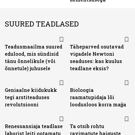
SUURED TEADLASED
Teadusmaailma suured
Täheparved osutavad
edulood, mis sündisid
vigadele Newtoni
tänu õnnelikule (või
seaduses: kas kuulus
õnnetule) juhusele
teadlane eksis?
Geniaalne kiidukukk
Bioloogia
tegi arstiteaduses
raamatupidaja lõi
revolutsiooni
loodusloos korra majja
Renessansiaja teadlase
Ta otsib rohtu
laborist leiti ootamatu
ravimatute haiguste