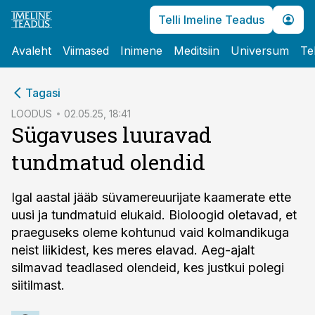
Telli Imeline Teadus
Avaleht
Viimased
Inimene
Meditsiin
Universum
Te
cebook
Tagasi
Twitter)
LOODUS
02.05.25, 18:41
Sügavuses luuravad
kedIn
tundmatud olendid
ail
k
Igal aastal jääb süvamereuurijate kaamerate ette
uusi ja tundmatuid elukaid. Bioloogid oletavad, et
praeguseks oleme kohtunud vaid kolmandikuga
neist liikidest, kes meres elavad. Aeg-ajalt
silmavad teadlased olendeid, kes justkui polegi
siitilmast.