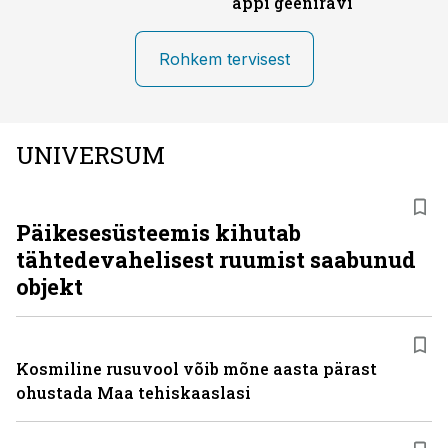
appi geeniravi
Rohkem tervisest
UNIVERSUM
Päikesesüsteemis kihutab
tähtedevahelisest ruumist saabunud
objekt
Kosmiline rusuvool võib mõne aasta pärast
ohustada Maa tehiskaaslasi