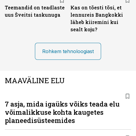
Teemandid on teadlaste
Kas on tõesti tõsi, et
uus Šveitsi taskunuga
lennureis Bangkokki
läheb kiiremini kui
sealt koju?
Rohkem tehnoloogiast
MAAVÄLINE ELU
7 asja, mida igaüks võiks teada elu
võimalikkuse kohta kaugetes
planeedisüsteemides