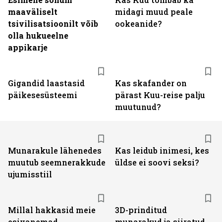
maaväliselt
midagi muud peale
tsivilisatsioonilt võib
ookeanide?
olla hukueelne
appikarje
Gigandid laastasid
Kas skafander on
päikesesüsteemi
pärast Kuu-reise palju
muutunud?
Munarakule lähenedes
Kas leidub inimesi, kes
muutub seemnerakkude
üldse ei soovi seksi?
ujumisstiil
Millal hakkasid meie
3D-prinditud
esivanemad
munarakud ja siiratud