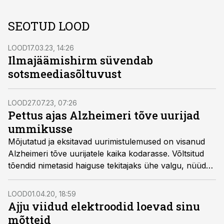
SEOTUD LOOD
LOOD
17.03.23, 14:26
Ilmajäämishirm süvendab
sotsmeediasõltuvust
LOOD
27.07.23, 07:26
Pettus ajas Alzheimeri tõve uurijad
ummikusse
Mõjutatud ja eksitavad uurimistulemused on visanud
Alzheimeri tõve uurijatele kaika kodarasse. Võltsitud
tõendid nimetasid haiguse tekitajaks ühe valgu, nüüd
aga tuleb välja, et seda pole põhjust süüdistada.
LOOD
01.04.20, 18:59
Ajju viidud elektroodid loevad sinu
mõtteid