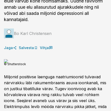
elule värvub kohe rõõmsamaks. Uudne ravivorm
annab uue elu allasurutud ajurakkudele ning nii
võivad abi saada miljonid depressiooni all
kannatajaid.
Bo Karl Christensen
Jaga
Salvesta
Vihja
© Shutterstock
Miljonid positiivse laenguga naatriumioonid tulvavad
närvirakku läbi rakumembraanis asuva ioonkanali, mis
on justkui tiba­tilluke värav. Tugev ioonivoog avab ka
kõrvaloleva värava ning rakku tulvab veel rohkem
ioone. Seejärel avaneb uus värav ja siis veel üks.
Elektriimpulss levib mööda närviraku pikka jätket, mida