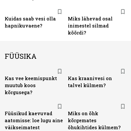
Kuidas saab vesi olla
Miks lähevad osal
hapnikuvaene?
inimestel silmad
kõõrdi?
FÜÜSIKA
Kas vee keemispunkt
Kas kraanivesi on
muutub koos
talvel külmem?
kõrgusega?
Füüsikud kaevuvad
Miks on õhk
aatomisse: loe lugu aine
kõrgemates
väikseimatest
õhukihtides külmem?