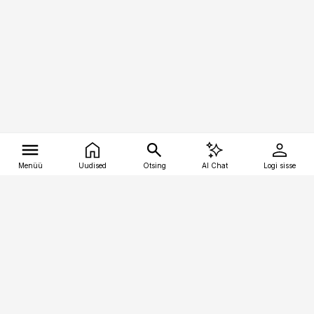
Menüü
Uudised
Otsing
AI Chat
Logi sisse
Vana-Lõuna 39/1, 19094 Tallinn
(+372) 667 0111
tellimiskeskus@aripaev.ee
Telli Imeline Teadus
Uudiskirjad