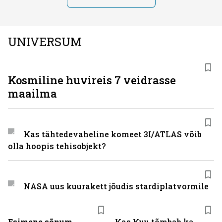
UNIVERSUM
Kosmiline huvireis 7 veidrasse
maailma
Kas tähtedevaheline komeet 3I/ATLAS võib
olla hoopis tehisobjekt?
NASA uus kuurakett jõudis stardiplatvormile
Esimene sõnum
Kas Kuu tõmbab ka