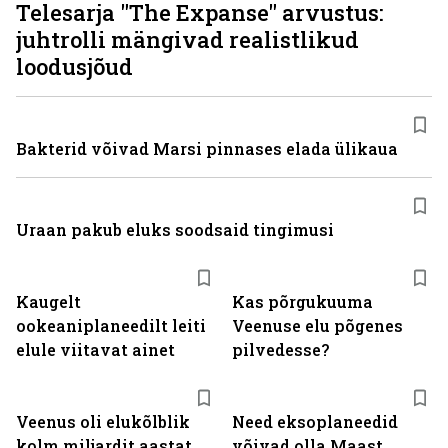
Telesarja "The Expanse" arvustus:
juhtrolli mängivad realistlikud
loodusjõud
Bakterid võivad Marsi pinnases elada ülikaua
Uraan pakub eluks soodsaid tingimusi
Kaugelt
Kas põrgukuuma
ookeaniplaneedilt leiti
Veenuse elu põgenes
elule viitavat ainet
pilvedesse?
Veenus oli elukõlblik
Need eksoplaneedid
kolm miljardit aastat
võivad olla Maast