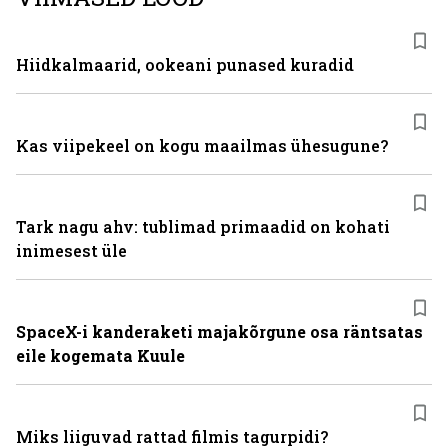
Hiidkalmaarid, ookeani punased kuradid
Kas viipekeel on kogu maailmas ühesugune?
Tark nagu ahv: tublimad primaadid on kohati
inimesest üle
SpaceX-i kanderaketi majakõrgune osa räntsatas
eile kogemata Kuule
Miks liiguvad rattad filmis tagurpidi?