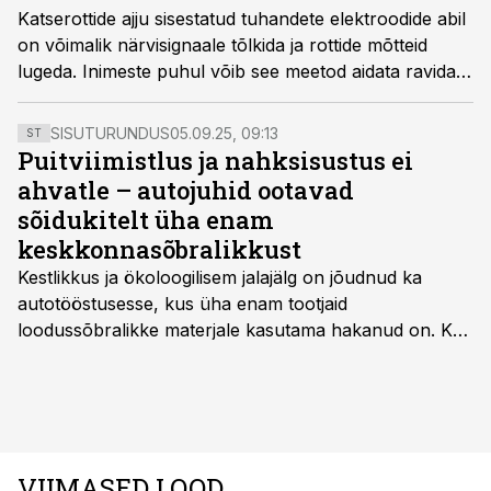
Katserottide ajju sisestatud tuhandete elektroodide abil
on võimalik närvisignaale tõlkida ja rottide mõtteid
lugeda. Inimeste puhul võib see meetod aidata ravida
tõsiseid neuroloogilisi haigusi.
SISUTURUNDUS
05.09.25, 09:13
ST
Puitviimistlus ja nahksisustus ei
ahvatle – autojuhid ootavad
sõidukitelt üha enam
keskkonnasõbralikkust
Kestlikkus ja ökoloogilisem jalajälg on jõudnud ka
autotööstusesse, kus üha enam tootjaid
loodussõbralikke materjale kasutama hakanud on. Kui
palju mõjutab see sõidukit hankides ostjat ja kas
keskkonnasäästlikud materjalid on praktilised ning
kvaliteetsed, säilitades seejuures ka sõidukvaliteedi
ning –mugavuse?
VIIMASED LOOD