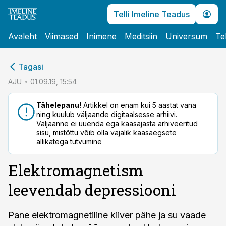
Telli Imeline Teadus
Avaleht
Viimased
Inimene
Meditsiin
Universum
Te
cebook
Tagasi
Twitter)
AJU
01.09.19, 15:54
kedIn
Tähelepanu!
Artikkel on enam kui 5 aastat vana
ning kuulub väljaande digitaalsesse arhiivi.
ail
Väljaanne ei uuenda ega kaasajasta arhiveeritud
sisu, mistõttu võib olla vajalik kaasaegsete
k
allikatega tutvumine
Elektromagnetism
leevendab depressiooni
Pane elektromagnetiline kiiver pähe ja su vaade