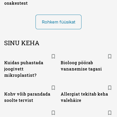
osakestest
Rohkem füüsikat
SINU KEHA
Kuidas puhastada
Bioloog pöörab
joogivett
vananemise tagasi
mikroplastist?
Kohv võib parandada
Allergiat tekitab keha
soolte tervist
valehäire