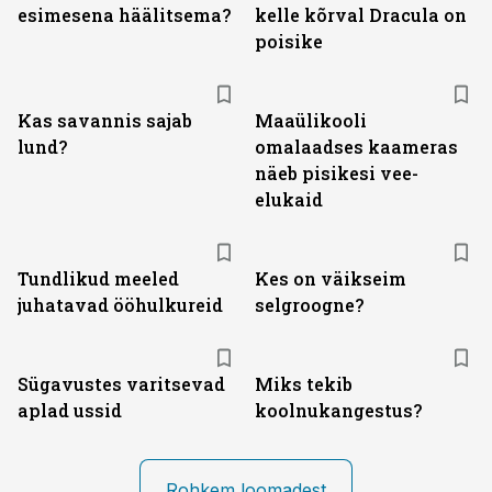
esimesena häälitsema?
kelle kõrval Dracula on
poisike
Kas savannis sajab
Maaülikooli
lund?
omalaadses kaameras
näeb pisikesi vee-
elukaid
Tundlikud meeled
Kes on väikseim
juhatavad ööhulkureid
selgroogne?
Sügavustes varitsevad
Miks tekib
aplad ussid
koolnukangestus?
Rohkem loomadest