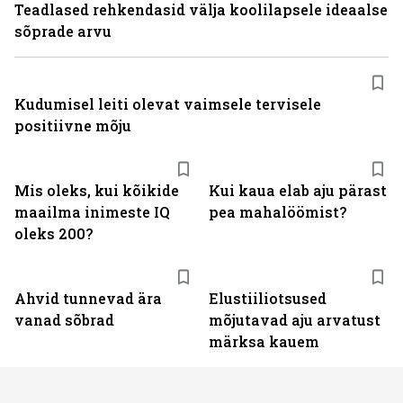
Teadlased rehkendasid välja koolilapsele ideaalse
sõprade arvu
Kudumisel leiti olevat vaimsele tervisele
positiivne mõju
Mis oleks, kui kõikide
Kui kaua elab aju pärast
maailma inimeste IQ
pea mahalöömist?
oleks 200?
Ahvid tunnevad ära
Elustiiliotsused
vanad sõbrad
mõjutavad aju arvatust
märksa kauem