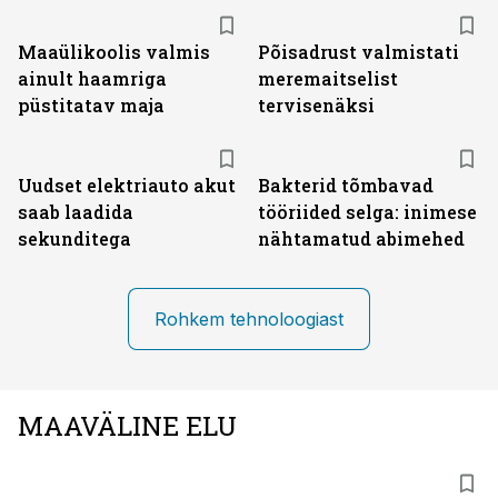
Maaülikoolis valmis
Põisadrust valmistati
ainult haamriga
meremaitselist
püstitatav maja
tervisenäksi
Uudset elektriauto akut
Bakterid tõmbavad
saab laadida
tööriided selga: inimese
sekunditega
nähtamatud abimehed
Rohkem tehnoloogiast
MAAVÄLINE ELU