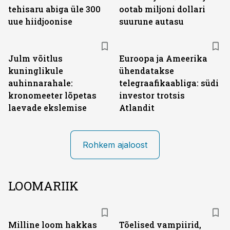
tehisaru abiga üle 300
ootab miljoni dollari
uue hiidjoonise
suurune autasu
Julm võitlus
Euroopa ja Ameerika
kuninglikule
ühendatakse
auhinnarahale:
telegraafikaabliga: südi
kronomeeter lõpetas
investor trotsis
laevade ekslemise
Atlandit
Rohkem ajaloost
LOOMARIIK
Milline loom hakkas
Tõelised vampiirid,