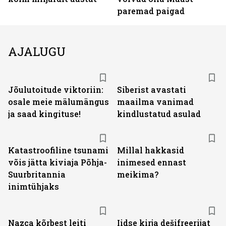
paremad paigad
AJALUGU
Jõulutoitude viktoriin:
Siberist avastati
osale meie mälumängus
maailma vanimad
ja saad kingituse!
kindlustatud asulad
Katastroofiline tsunami
Millal hakkasid
võis jätta kiviaja Põhja-
inimesed ennast
Suurbritannia
meikima?
inimtühjaks
Nazca kõrbest leiti
Iidse kirja dešifreerijat