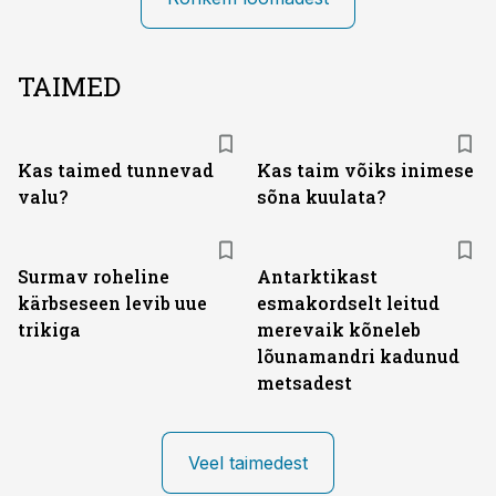
TAIMED
Kas taimed tunnevad
Kas taim võiks inimese
valu?
sõna kuulata?
Surmav roheline
Antarktikast
kärbseseen levib uue
esmakordselt leitud
trikiga
merevaik kõneleb
lõunamandri kadunud
metsadest
Veel taimedest