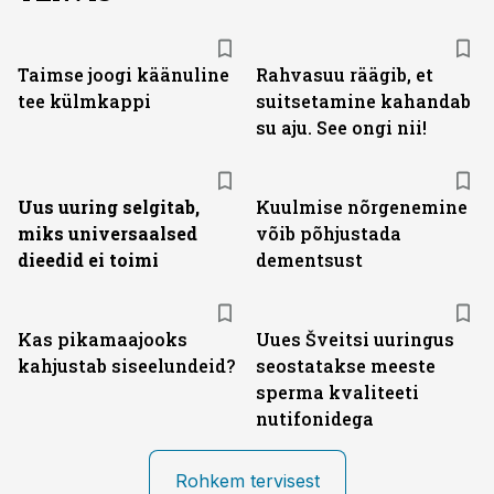
Taimse joogi käänuline
Rahvasuu räägib, et
tee külmkappi
suitsetamine kahandab
su aju. See ongi nii!
Uus uuring selgitab,
Kuulmise nõrgenemine
miks universaalsed
võib põhjustada
dieedid ei toimi
dementsust
Kas pikamaajooks
Uues Šveitsi uuringus
kahjustab siseelundeid?
seostatakse meeste
sperma kvaliteeti
nutifonidega
Rohkem tervisest