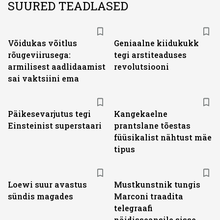
SUURED TEADLASED
Võidukas võitlus
Geniaalne kiidukukk
rõugeviirusega:
tegi arstiteaduses
armilisest aadlidaamist
revolutsiooni
sai vaktsiini ema
Päikesevarjutus tegi
Kangekaelne
Einsteinist superstaari
prantslane tõestas
füüsikalist nähtust mäe
tipus
Loewi suur avastus
Mustkunstnik tungis
sündis magades
Marconi traadita
telegraafi
näidisseansile sisse