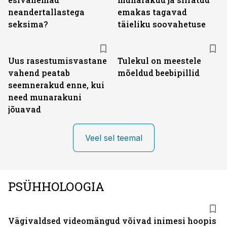
neandertallastega
emakas tagavad
seksima?
täieliku soovahetuse
Uus rasestumisvastane
Tulekul on meestele
vahend peatab
mõeldud beebipillid
seemnerakud enne, kui
need munarakuni
jõuavad
Veel sel teemal
PSÜHHOLOOGIA
Vägivaldsed videomängud võivad inimesi hoopis