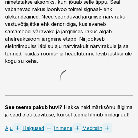
nimetatakse aksoniks, kuni jõuab selle tippu. Seal
vabanevad rakus iooni­voo toimel signaal- ehk
ülekandeained. Need seonduvad järgmise närvi­raku
vastuvõtjajätke ehk dendriidiga, kus avaneb
samamoodi väravake ja järgmises rakus algab
ahelreaktsiooni järgmine etapp. Nii jookseb
elektriimpulss läbi su aju närvirakult närvirakule ja sa
tunned, kuidas rõõmu- ja heaolutunne levib justkui üle
kogu su keha.
See teema pakub huvi?
Hakka neid märksõnu jälgima
ja saad alati teavituse, kui sel teemal ilmub midagi uut!
Aju
Haigused
Inimene
Meditsiin