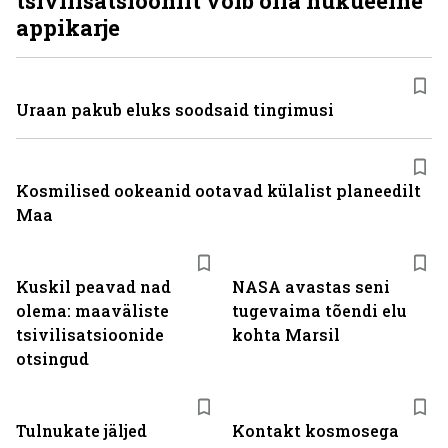
tsivilisatsioonilt võib olla hukueelne
appikarje
Uraan pakub eluks soodsaid tingimusi
Kosmilised ookeanid ootavad külalist planeedilt
Maa
Kuskil peavad nad
NASA avastas seni
olema: maaväliste
tugevaima tõendi elu
tsivilisatsioonide
kohta Marsil
otsingud
Tulnukate jäljed
Kontakt kosmosega