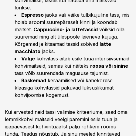
kohvimaitse, lastes sul nautida eriti maitsvaid
lonkse.
Espresso
jaoks vali väike tulbikujuline tass, mis
hoiab aroomi suurepäraselt kinni ja koondab
maitset.
Cappuccino- ja lattetassid
võiksid olla
suuremad ning alt ülespoole laieneva kujuga.
Kõrgemad ja kitsamad tassid sobivad
latte
macchiato
jaoks.
Valge
kohvitass aitab esile tuua intensiivsemaid
kohvimaitseid, samas kui näiteks
roosa või sinine
tass võib suurendada magususe tajumist.
Raskemad
keraamilised või kahekordse
klaasiga kohvitassid pakuvad luksuslikumat
kohvijoomise kogemust.
Kui arvestad neid tassi valimise kriteeriume, saad oma
lemmikkohvi maitseid veelgi paremini esile tuua ja
igapäevasest kohvirituaalist palju rohkem rõõmu
tunda. Teadus nõustub. Ja sinu meeled kinnitavad