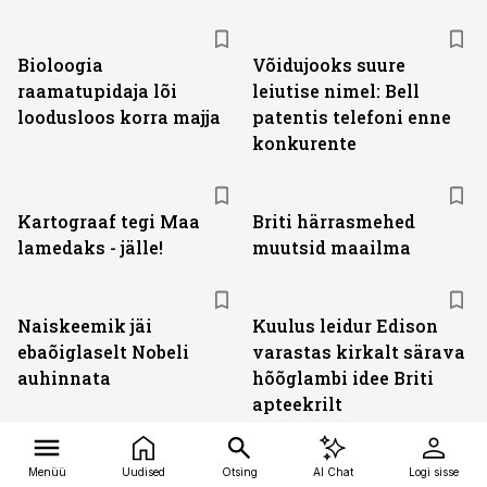
Bioloogia
Võidujooks suure
raamatupidaja lõi
leiutise nimel: Bell
loodusloos korra majja
patentis telefoni enne
konkurente
Kartograaf tegi Maa
Briti härrasmehed
lamedaks - jälle!
muutsid maailma
Naiskeemik jäi
Kuulus leidur Edison
ebaõiglaselt Nobeli
varastas kirkalt särava
auhinnata
hõõglambi idee Briti
apteekrilt
Menüü
Uudised
Otsing
AI Chat
Logi sisse
Päikesevarjutus tegi
Kuidas mõõdeti