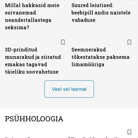
Millal hakkasid meie
Suured leiutised:
esivanemad
beebipill andis naistele
neandertallastega
vabaduse
seksima?
3D-prinditud
Seemnerakud
munarakud ja siiratud
tõkestatakse paksema
emakas tagavad
limamüüriga
täieliku soovahetuse
Veel sel teemal
PSÜHHOLOOGIA