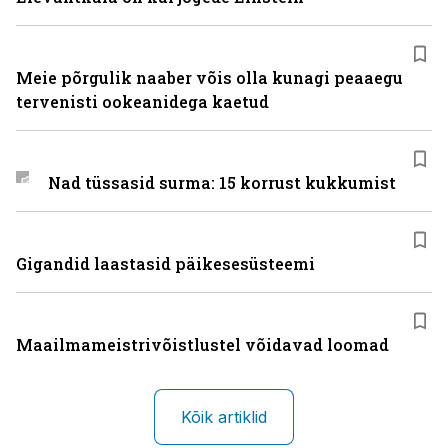
Meie põrgulik naaber võis olla kunagi peaaegu
tervenisti ookeanidega kaetud
Nad tüssasid surma: 15 korrust kukkumist
Gigandid laastasid päikesesüsteemi
Maailmameistrivõistlustel võidavad loomad
Kõik artiklid