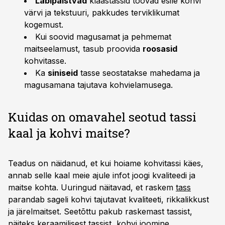
Läbipaistvad
klaastassid toovad esile kohvi
värvi ja tekstuuri, pakkudes terviklikumat
kogemust.
Kui soovid magusamat ja pehmemat
maitseelamust, tasub proovida
roosasid
kohvitasse.
Ka
siniseid
tasse seostatakse mahedama ja
magusamana tajutava kohvielamusega.
Kuidas on omavahel seotud tassi
kaal ja kohvi maitse?
Teadus on näidanud, et kui hoiame kohvitassi käes,
annab selle kaal meie ajule infot joogi kvaliteedi ja
maitse kohta. Uuringud näitavad, et raskem
tass
parandab sageli kohvi tajutavat kvaliteeti, rikkalikkust
ja järelmaitset. Seetõttu pakub raskemast tassist,
näiteks keraamilisest tassist, kohvi joomine