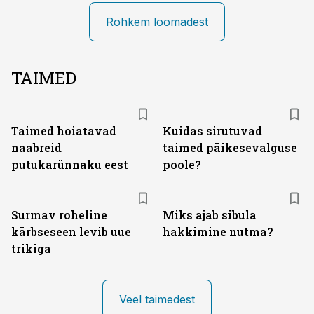
Rohkem loomadest
TAIMED
Taimed hoiatavad
Kuidas sirutuvad
naabreid
taimed päikesevalguse
putukarünnaku eest
poole?
Surmav roheline
Miks ajab sibula
kärbseseen levib uue
hakkimine nutma?
trikiga
Veel taimedest