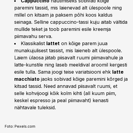
Cappuccino
nautimiseks sobivad kõige
paremini tassid, mis laienevad alt ülespoole ning
millel on kitsam ja paksem põhi koos kaldus
seinaga. Selline cappuccino-tassi kuju aitab vältida
mullide teket ja toob paremini esile kreemja
piimavahu serva.
Klassikalist
lattet
on kõige parem juua
munakujulisest tassist, mis laieneb alt ülespoole.
Laiem ülaosa jätab piisavalt ruumi piimavahule ja
latte-kunstile ning laseb meeldival aroomil kergesti
esile tulla. Sama joogi teise variatsiooni ehk
latte
macchiato
jaoks sobivad kõige paremini kõrged ja
kitsad tassid. Need annavad piisavalt ruumi, et
selle kohvijoogi kõik kolm kihti (all kuum piim,
keskel espresso ja peal piimavaht) kenasti
nähtavale tuleksid.
Foto:
Pexels.com