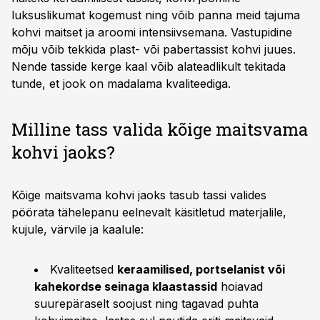
luksuslikumat kogemust ning võib panna meid tajuma
kohvi maitset ja aroomi intensiivsemana. Vastupidine
mõju võib tekkida plast- või pabertassist kohvi juues.
Nende tasside kerge kaal võib alateadlikult tekitada
tunde, et jook on madalama kvaliteediga.
Milline tass valida kõige maitsvama
kohvi jaoks?
Kõige maitsvama kohvi jaoks tasub tassi valides
pöörata tähelepanu eelnevalt käsitletud materjalile,
kujule, värvile ja kaalule:
Kvaliteetsed
keraamilised, portselanist või
kahekordse seinaga klaastassid
hoiavad
suurepäraselt soojust ning tagavad puhta