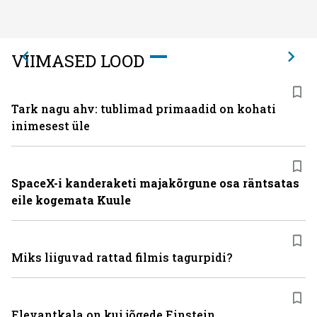
VIIMASED LOOD
Tark nagu ahv: tublimad primaadid on kohati
inimesest üle
SpaceX-i kanderaketi majakõrgune osa räntsatas
eile kogemata Kuule
Miks liiguvad rattad filmis tagurpidi?
Elevantkala on kui jõgede Einstein