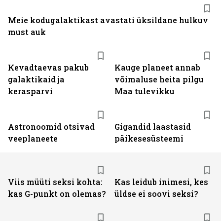
Meie kodugalaktikast avastati üksildane hulkuv
must auk
Kevadtaevas pakub
Kauge planeet annab
galaktikaid ja
võimaluse heita pilgu
kerasparvi
Maa tulevikku
Astronoomid otsivad
Gigandid laastasid
veeplaneete
päikesesüsteemi
Viis müüti seksi kohta:
Kas leidub inimesi, kes
kas G-punkt on olemas?
üldse ei soovi seksi?