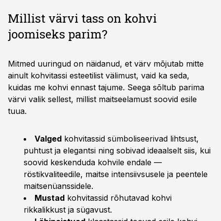
Millist värvi tass on kohvi
joomiseks parim?
Mitmed uuringud on näidanud, et värv mõjutab mitte
ainult kohvitassi esteetilist välimust, vaid ka seda,
kuidas me kohvi ennast tajume. Seega sõltub parima
värvi valik sellest, millist maitseelamust soovid esile
tuua.
Valged
kohvitassid sümboliseerivad lihtsust,
puhtust ja elegantsi ning sobivad ideaalselt siis, kui
soovid keskenduda kohvile endale —
röstikvaliteedile, maitse intensiivsusele ja peentele
maitsenüanssidele.
Mustad
kohvitassid rõhutavad kohvi
rikkalikkust ja sügavust.