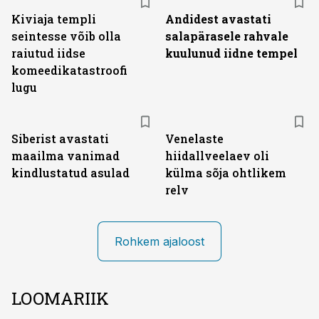
Kiviaja templi
Andidest avastati
seintesse võib olla
salapärasele rahvale
raiutud iidse
kuulunud iidne tempel
komeedikatastroofi
lugu
Siberist avastati
Venelaste
maailma vanimad
hiidallveelaev oli
kindlustatud asulad
külma sõja ohtlikem
relv
Rohkem ajaloost
LOOMARIIK