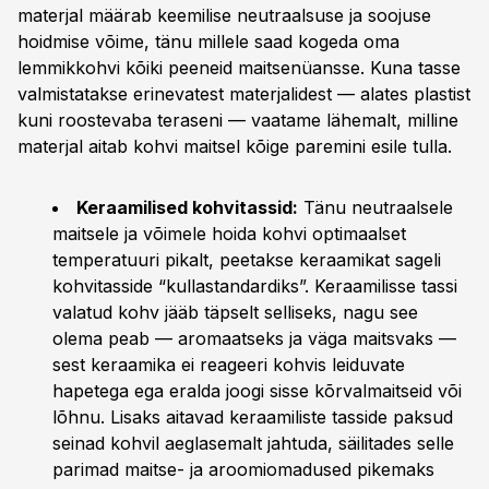
materjal määrab keemilise neutraalsuse ja soojuse
hoidmise võime, tänu millele saad kogeda oma
lemmikkohvi kõiki peeneid maitsenüansse. Kuna tasse
valmistatakse erinevatest materjalidest — alates plastist
kuni roostevaba teraseni — vaatame lähemalt, milline
materjal aitab kohvi maitsel kõige paremini esile tulla.
Keraamilised kohvitassid:
Tänu neutraalsele
maitsele ja võimele hoida kohvi optimaalset
temperatuuri pikalt, peetakse keraamikat sageli
kohvitasside “kullastandardiks”. Keraamilisse tassi
valatud kohv jääb täpselt selliseks, nagu see
olema peab — aromaatseks ja väga maitsvaks —
sest keraamika ei reageeri kohvis leiduvate
hapetega ega eralda joogi sisse kõrvalmaitseid või
lõhnu. Lisaks aitavad keraamiliste tasside paksud
seinad kohvil aeglasemalt jahtuda, säilitades selle
parimad maitse- ja aroomiomadused pikemaks