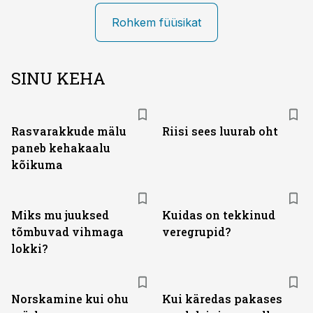
Rohkem füüsikat
SINU KEHA
Rasvarakkude mälu
Riisi sees luurab oht
paneb kehakaalu
kõikuma
Miks mu juuksed
Kuidas on tekkinud
tõmbuvad vihmaga
veregrupid?
lokki?
Norskamine kui ohu
Kui käredas pakases