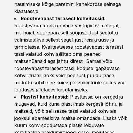
nautimiseks kõige paremini kahekordse seinaga
klaastassid.
Roostevabast terasest kohvitassid:
Roostevaba teras on väga vastupidav materjal,
mis hoiab suurepäraselt soojust. Just seetõttu
valmistatakse sellest sageli just reisikruuse ja
termotasse. Kvaliteetsesse roostevabast terasest
tassi valatud kohv säilitab oma peened
maitsenüansid ega jahtu kiiresti. Samas võib
roostevabast terasest tassil koduse igapäevase
kohvirituaali jaoks veidi peenust puudu jääda,
mistõttu sobib see kõige paremini tööle sõites või
looduses jalutades kasutamiseks.
Plastist kohvitassid:
Plasttassid on kerged ja
mugavad, kuid kuna plast imab kergesti lõhnu ja
maitseid, võib sellisesse tassi valatud kohv aja
jooksul ebameeldiva maitse omandada. Lisaks võib
kuum kohv soodustada plastis leiduvate
kemikaalide eraldumist joogi sisse, mõjutades