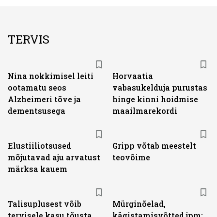
TERVIS
Nina nokkimisel leiti
Horvaatia
ootamatu seos
vabasukelduja purustas
Alzheimeri tõve ja
hinge kinni hoidmise
dementsusega
maailmarekordi
Elustiiliotsused
Gripp võtab meestelt
mõjutavad aju arvatust
teovõime
märksa kauem
Talisuplusest võib
Mürginõelad,
tervisele kasu tõusta
kägistamisvõtted jpm: