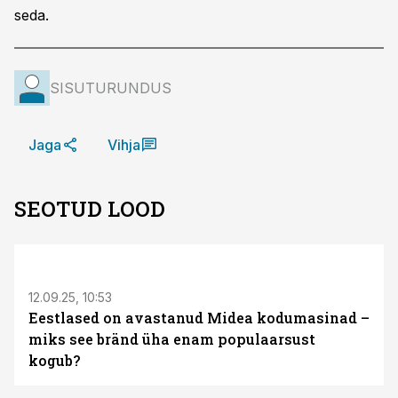
seda.
SISUTURUNDUS
Jaga
Vihja
SEOTUD LOOD
ST
12.09.25, 10:53
Eestlased on avastanud Midea kodumasinad –
miks see bränd üha enam populaarsust
kogub?