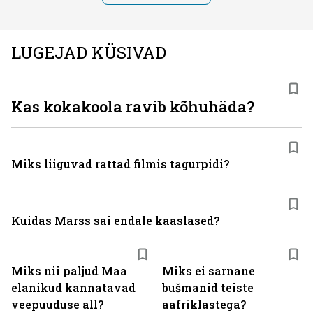
LUGEJAD KÜSIVAD
Kas kokakoola ravib kõhuhäda?
Miks liiguvad rattad filmis tagurpidi?
Kuidas Marss sai endale kaaslased?
Miks nii paljud Maa
Miks ei sarnane
elanikud kannatavad
bušmanid teiste
veepuuduse all?
aafriklastega?