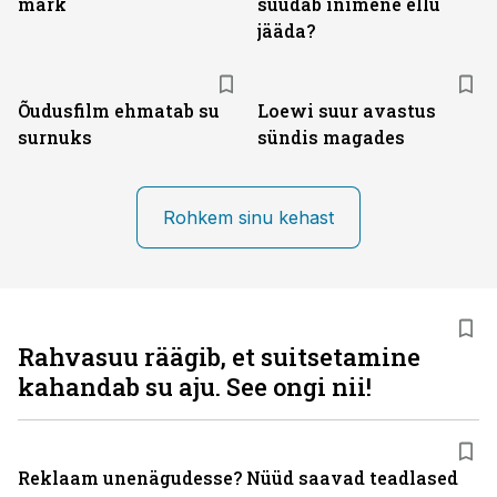
märk
suudab inimene ellu
jääda?
Õudusfilm ehmatab su
Loewi suur avastus
surnuks
sündis magades
Rohkem sinu kehast
Rahvasuu räägib, et suitsetamine
kahandab su aju. See ongi nii!
Reklaam unenägudesse? Nüüd saavad teadlased