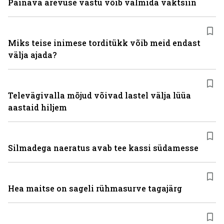
Painava ärevuse vastu võib valmida vaktsiin
Miks teise inimese torditükk võib meid endast
välja ajada?
Televägivalla mõjud võivad lastel välja lüüa
aastaid hiljem
Silmadega naeratus avab tee kassi südamesse
Hea maitse on sageli rühmasurve tagajärg