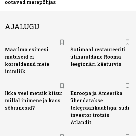
ootavad merepõhjas
AJALUGU
Maailma esimesi
Šotimaal restaureeriti
matuseid ei
üliharuldane Rooma
korraldanud meie
leegionäri käeturvis
inimliik
Ikka veel metsik kiisu:
Euroopa ja Ameerika
millal inimene ja kass
ühendatakse
sõbrunesid?
telegraafikaabliga: südi
investor trotsis
Atlandit