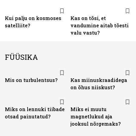
Kui palju on kosmoses
Kas on tõsi, et
satelliite?
vandumine aitab tõesti
valu vastu?
FÜÜSIKA
Mis on turbulentsus?
Kas miinuskraadidega
on õhus niiskust?
Miks on lennuki tiibade
Miks ei muutu
otsad painutatud?
magnetlukud aja
jooksul nõrgemaks?