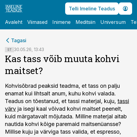
Telli Imeline Teadus
Avaleht
Viimased
Inimene
Meditsiin
Universum
Te
cebook
cebook
Tagasi
Twitter)
Twitter)
30.05.26, 13:43
ST
Kas tass võib muuta kohvi
kedIn
kedIn
maitset?
ail
ail
k
k
Kohvisõbrad peaksid teadma, et tass on palju
enamat kui lihtsalt anum, kuhu kohvi valada.
Teadus on tõestanud, et tassi materjal, kuju,
tassi
värv
ja isegi kaal võivad kohvi maitset peenelt,
kuid märgatavalt mõjutada. Milline materjal aitab
nautida kohvi kõige paremaid maitsenüansse?
Millise kuju ja värviga tass valida, et espresso,