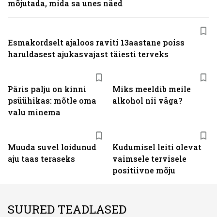
mõjutada, mida sa unes näed
Esmakordselt ajaloos raviti 13aastane poiss
haruldasest ajukasvajast täiesti terveks
Päris palju on kinni
Miks meeldib meile
psüühikas: mõtle oma
alkohol nii väga?
valu minema
Muuda suvel loidunud
Kudumisel leiti olevat
aju taas teraseks
vaimsele tervisele
positiivne mõju
SUURED TEADLASED