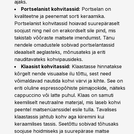
ajaks.
Portselanist kohvitassid:
Portselan on
kvaliteetne ja peenemat sorti keraamika.
Portselanist kohvitassid hoiavad suurepäraselt
soojust ning neil on erakordselt sile pind, mis
takistab võõraste maitsete imendumist. Tänu
nendele omadustele sobivad portselantassid
ideaalselt aeglasteks, mõnusateks ja eriti
nauditavateks kohvipausideks.
Klaasist kohvitassid:
Klaastasse hinnatakse
kõrgelt nende visuaalse ilu tõttu, sest need
võimaldavad nautida kohvi värvi ja kihte. See on
eriti oluline espressopõhiste piimajookide, näiteks
cappuccino või latte puhul. Klaas on samuti
keemiliselt neutraalne materjal, mis laseb kohvi
peentel maitsenüanssidel esile tulla. Tavalises
klaastassis jahtub kohv aga kiiremini kui
keraamilises tassis. Seetõttu sobivad tõhusaks
soojuse hoidmiseks ja suurepärase maitse