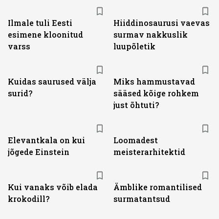
Ilmale tuli Eesti
Hiiddinosaurusi vaevas
esimene kloonitud
surmav nakkuslik
varss
luupõletik
Kuidas saurused välja
Miks hammustavad
surid?
sääsed kõige rohkem
just õhtuti?
Elevantkala on kui
Loomadest
jõgede Einstein
meisterarhitektid
Kui vanaks võib elada
Ämblike romantilised
krokodill?
surmatantsud