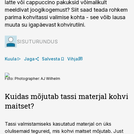
latte või cappuccino pakuksid võimalikult
meeldivat joogikogemust? Siit saad teada rohkem
parima kohvitassi valimise kohta - see võib lausa
muuta su igapäevast kohvirutiini.
SISUTURUNDUS
Kuula
Jaga
Salvesta
Vihja
Foto:
Photographer: AJ Wilhelm
Kuidas mõjutab tassi materjal kohvi
maitset?
Tassi valmistamiseks kasutatud materjal on üks
olulisemaid tegureid, mis kohvi maitset mõjutab. Just