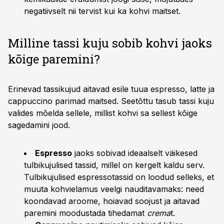
negatiivselt nii tervist kui ka kohvi maitset.
Milline tassi kuju sobib kohvi jaoks
kõige paremini?
Erinevad tassikujud aitavad esile tuua espresso, latte ja
cappuccino parimad maitsed. Seetõttu tasub tassi kuju
valides mõelda sellele, millist kohvi sa sellest kõige
sagedamini jood.
Espresso
jaoks sobivad ideaalselt väikesed
tulbikujulised tassid, millel on kergelt kaldu serv.
Tulbikujulised espressotassid on loodud selleks, et
muuta kohvielamus veelgi nauditavamaks: need
koondavad aroome, hoiavad soojust ja aitavad
paremini moodustada tihedamat
crema
t.