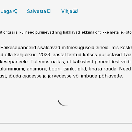
Jaga
Salvesta
Vihja
 ohtu siis, kui need purunevad ning hakkavad lekkima ohtlikke metalle.
Foto
äikesepaneelid sisaldavad mitme­suguseid aineid, mis kes
d olla kahjulikud. 2023. aastal tehtud katses purustasid Taa
ikesepaneele. Tulemus näitas, et katkistest paneelidest võib
alumiiniumi, antimoni, boori, tsinki, pliid, tina ja rauda. Nee
ast, jõuda ojadesse ja järvedesse või imbuda põhjavette.