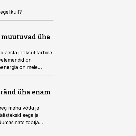
egelikult?
id muutuvad üha
b aasta jooksul tarbida.
seelemendid on
seenergia on meie
bränd üha enam
aeg maha võtta ja
äästaksid aega ja
umasinate tootja