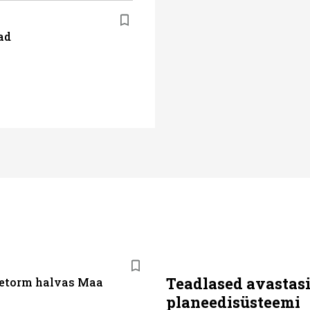
ad
Teadlased avastas
etorm halvas Maa
planeedisüsteemi