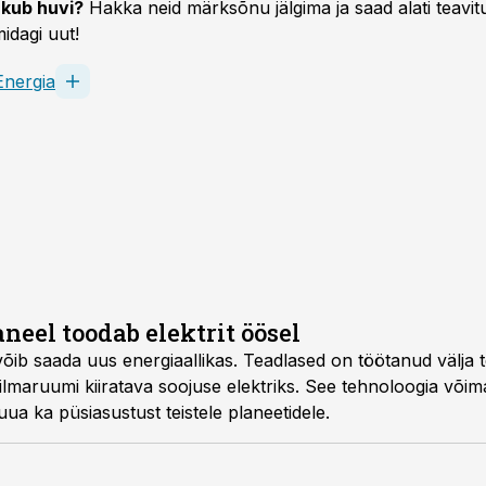
kub huvi?
Hakka neid märksõnu jälgima ja saad alati teavitu
idagi uut!
Energia
neel toodab elektrit öösel
õib saada uus energiaallikas. Teadlased on töötanud välja 
maruumi kiiratava soojuse elektriks. See tehnoloogia võim
ua ka püsiasustust teistele planeetidele.