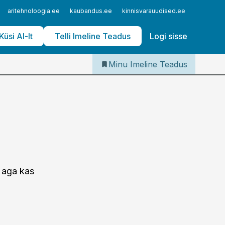
Iseteenindus
aritehnoloogia.ee
kaubandus.ee
kinnisvarauudised.ee
logistika
Telli Imeline Teadus
Küsi AI-lt
Telli Imeline Teadus
Logi sisse
Minu Imeline Teadus
 aga kas