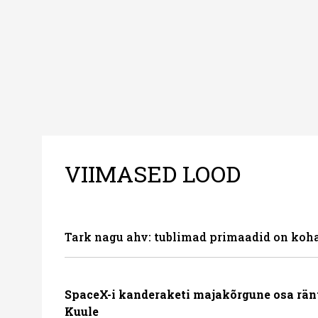
VIIMASED LOOD
Tark nagu ahv: tublimad primaadid on koha
SpaceX-i kanderaketi majakõrgune osa rän
Kuule