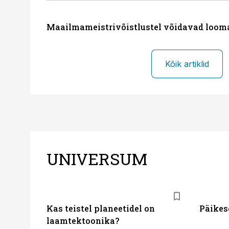
Maailmameistrivõistlustel võidavad loom
Kõik artiklid
UNIVERSUM
Kas teistel planeetidel on
Päikes
laamtektoonika?