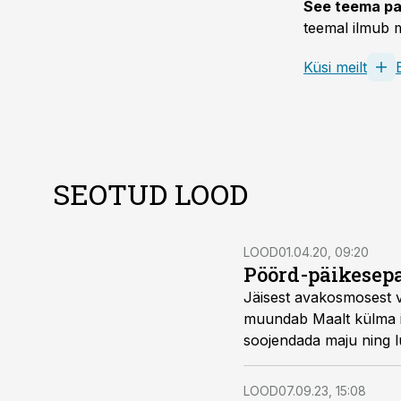
See teema pa
teemal ilmub m
Küsi meilt
SEOTUD LOOD
LOOD
01.04.20, 09:20
Pöörd-päikesepa
Jäisest avakosmosest v
muundab Maalt külma il
soojendada maju ning lu
LOOD
07.09.23, 15:08