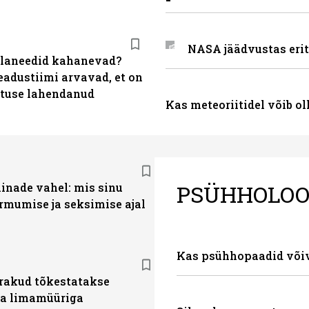
NASA jäädvustas eri
laneedid kahanevad?
eadustiimi arvavad, et on
tuse lahendanud
Kas meteoriitidel võib ol
PSÜHHOLOO
linade vahel: mis sinu
rmumise ja seksimise ajal
Kas psühhopaadid võiv
akud tõkestatakse
a limamüüriga