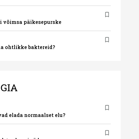
ti võimsa päikesepurske
la ohtlikke baktereid?
GIA
ad elada normaalset elu?