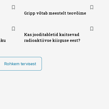
Gripp võtab meestelt teovõime
Kas jooditabletid kaitsevad
iku
radioaktiivse kiirguse eest?
Rohkem tervisest