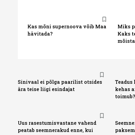
Kas mõni supernoova võib Maa
Miks p
hävitada?
Kaks t
mõista
Sinivaal ei põlga paarilist otsides
Teadus 
ära teise liigi esindajat
kehas a
toimub?
Uus rasestumisvastane vahend
Seemner
peatab seemnerakud enne, kui
paksem