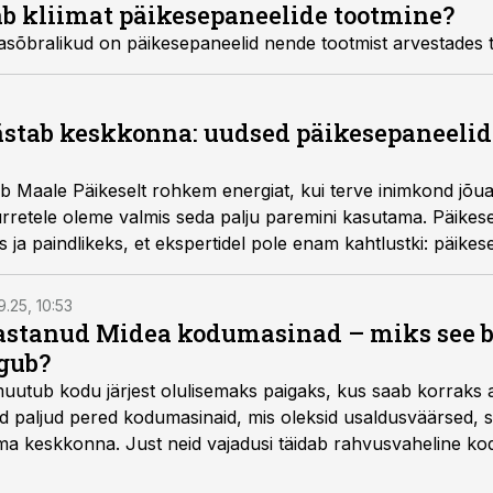
ab kliimat päikesepaneelide tootmine?
asõbralikud on päikesepaneelid nende tootmist arvestades t
äästab keskkonna: uudsed päikesepaneel
b Maale Päikeselt rohkem energiat, kui terve inimkond jõua
murretele oleme valmis seda palju paremini kasutama. Päike
ja paindlikeks, et ekspertidel pole enam kahtlustki: päike
nna­sõbralikuma tuleviku poole.
9.25, 10:53
vastanud Midea kodumasinad – miks see 
gub?
muutub kodu järjest olulisemaks paigaks, kus saab korraks 
ad paljud pered kodumasinaid, mis oleksid usaldusväärsed, s
 keskkonna. Just neid vajadusi täidab rahvusvaheline kod
mastel aastatel kiiresti tuntust kogunud.