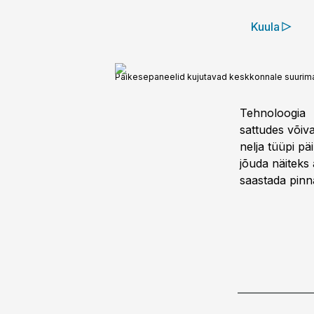
Kuula
Päikesepaneelid kujutavad keskkonnale suurimat
Tehnoloogia P
sattudes võiva
nelja tüüpi pä
jõuda näiteks 
saastada pinn