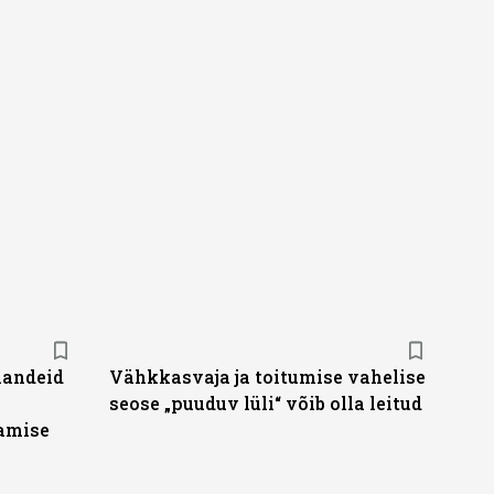
handeid
Vähkkasvaja ja toitumise vahelise
seose „puuduv lüli“ võib olla leitud
tamise