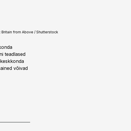
:
Britain from Above / Shutterstock
kkonda
ni teadlased
 kesk­konda
d ained võivad