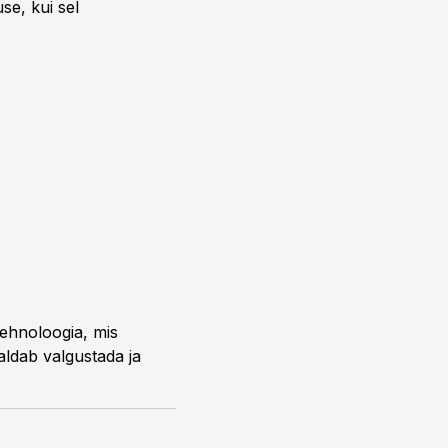
se, kui sel
tehnoloogia, mis
aldab valgustada ja