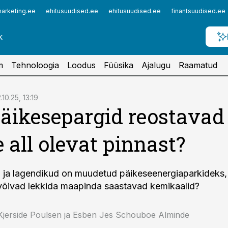
arketing.ee
ehitusuudised.ee
ehitusuudised.ee
finantsuudised.ee
m
Tehnoloogia
Loodus
Füüsika
Ajalugu
Raamatud
.10.25, 13:19
äikesepargid reostavad
 all olevat pinnast?
d ja lagendikud on muudetud päikeseenergiaparkideks,
võivad lekkida maapinda saastavad kemikaalid?
Kjerside Poulsen ja Esben Jes Schouboe Alminde