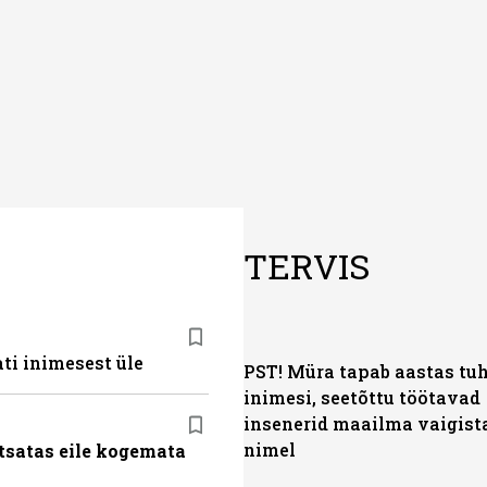
TERVIS
ti inimesest üle
PST! Müra tapab aastas tu
inimesi, seetõttu töötavad
insenerid maailma vaigis
nimel
tsatas eile kogemata