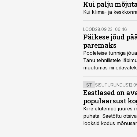
Kui palju mõjut
Kui kliima- ja keskkonn
LOOD
28.09.23, 06:46
Päikese jõud p
paremaks
Pooleteise tunniga jõua
Tänu tehnilistele läbi
muutumas nii odavateks 
trumpkaart teel keskko
ST
SISUTURUNDUS
12.0
Eestlased on a
populaarsust ko
Kiire elutempo juures 
puhata. Seetõttu otsiv
looksid kodus mõnusama
Midea, mis on Eestis vii