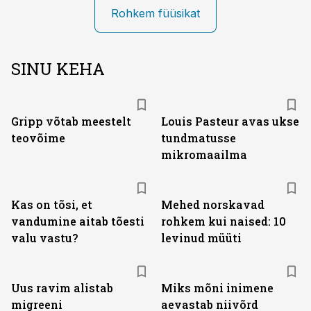
Rohkem füüsikat
SINU KEHA
Gripp võtab meestelt
Louis Pasteur avas ukse
teovõime
tundmatusse
mikromaailma
Kas on tõsi, et
Mehed norskavad
vandumine aitab tõesti
rohkem kui naised: 10
valu vastu?
levinud müüti
Uus ravim alistab
Miks mõni inimene
migreeni
aevastab niivõrd