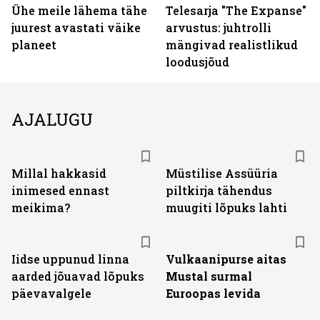
Ühe meile lähema tähe
Telesarja "The Expanse"
juurest avastati väike
arvustus: juhtrolli
planeet
mängivad realistlikud
loodusjõud
AJALUGU
Millal hakkasid
Müstilise Assüüria
inimesed ennast
piltkirja tähendus
meikima?
muugiti lõpuks lahti
Iidse uppunud linna
Vulkaanipurse aitas
aarded jõuavad lõpuks
Mustal surmal
päevavalgele
Euroopas levida