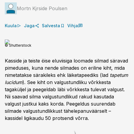
Mortn Kjrside Poulsen
Kuula
Jaga
Salvesta
Vihja
© Shutterstock
Kasside ja teiste öise eluviisiga loomade silmad säravad
pimeduses, kuna nende silmades on eriline kiht, mida
nimetatakse särakileks ehk läiketapeediks (lad
tapetum
lucidum
). See kiht on valgustundliku võrkkesta
tagaküljel ja peegeldab läbi võrkkesta tulevat valgust.
Nii saavad silma valgustundlikud rakud kasutada
valgust justkui kaks korda. Peegeldus suurendab
silmade valgustundlikkust tähelepanuväärselt –
kassidel ligikaudu 50 protsendi võrra.