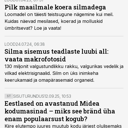
Pilk maailmale koera silmadega
Loomadel on täiesti teistsugune nägemine kui meil.
Kuidas näevad mesilased, koerad ja molluskid
ümbritsevat? Loe ja vaata!
LOOD
24.07.24, 06:38
Silma sisemus teadlaste luubi all:
vaata makrofotosid
130 miljonit valgustundlikku rakku, valgurikas vedelik ja
vilkad elektrisignaalid. Silm on üks inimkeha
keerukamaid ja omapärasemaid organeid.
SISUTURUNDUS
12.09.25, 10:53
ST
Eestlased on avastanud Midea
kodumasinad – miks see bränd üha
enam populaarsust kogub?
Kiire elutempo juures muutub kodu järjest olulisemaks