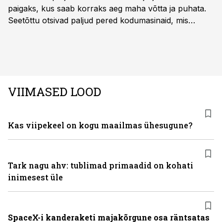
paigaks, kus saab korraks aeg maha võtta ja puhata.
Seetõttu otsivad paljud pered kodumasinaid, mis
oleksid usaldusväärsed, säästaksid aega ja looksid
kodus mõnusama keskkonna. Just neid vajadusi täidab
rahvusvaheline kodumasinate tootja Midea, mis on
Eestis viimastel aastatel kiiresti tuntust kogunud.
VIIMASED LOOD
Kas viipekeel on kogu maailmas ühesugune?
Tark nagu ahv: tublimad primaadid on kohati
inimesest üle
SpaceX-i kanderaketi majakõrgune osa räntsatas