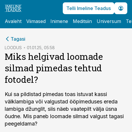
Telli Imeline Teadus
Avaleht
Viimased
Inimene
Meditsiin
Universum
Te
cebook
Tagasi
Twitter)
LOODUS
01.01.25, 05:58
Miks helgivad loomade
kedIn
silmad pimedas tehtud
ail
fotodel?
k
Kui sa pildistad pimedas toas istuvat kassi
välklambiga või valgustad ööpimeduses ereda
lambiga džunglit, siis näeb vaatepilt välja üsna
õudne. Mis paneb loomade silmad valgust tagasi
peegeldama?