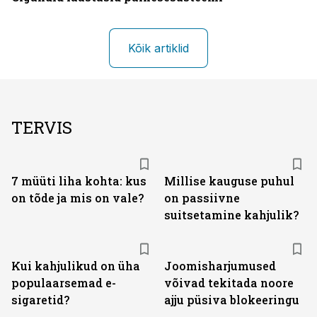
Kõik artiklid
TERVIS
7 müüti liha kohta: kus
Millise kauguse puhul
on tõde ja mis on vale?
on passiivne
suitsetamine kahjulik?
Kui kahjulikud on üha
Joomisharjumused
populaarsemad e-
võivad tekitada noore
sigaretid?
ajju püsiva blokeeringu