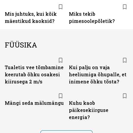
Mis juhtuks, kui kõik
Miks tekib
mäestikud kaoksid?
pimesoolepõletik?
FÜÜSIKA
Tualetis vee tõmbamine
Kui palju on vaja
keerutab õhku osakesi
heeliumiga ­­õhupalle, et
kiirusega 2 m/s
inimene õhku tõsta?
Mängi seda mälumängu
Kuhu kaob
päikesekiirguse
energia?