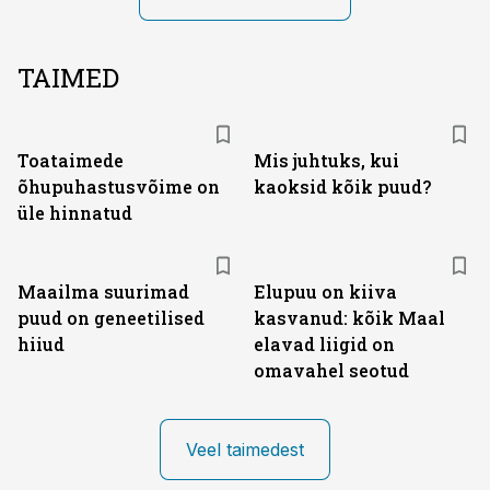
TAIMED
Toataimede
Mis juhtuks, kui
õhupuhastusvõime on
kaoksid kõik puud?
üle hinnatud
Maailma suurimad
Elupuu on kiiva
puud on geneetilised
kasvanud: kõik Maal
hiiud
elavad liigid on
omavahel seotud
Veel taimedest