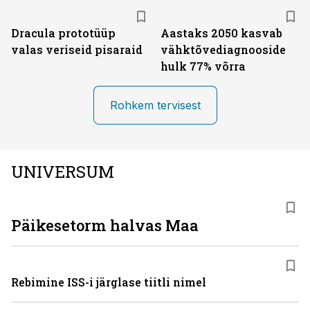
Dracula prototüüp
Aastaks 2050 kasvab
valas veriseid pisaraid
vähktõvediagnooside
hulk 77% võrra
Rohkem tervisest
UNIVERSUM
Päikesetorm halvas Maa
Rebimine ISS-i järglase tiitli nimel