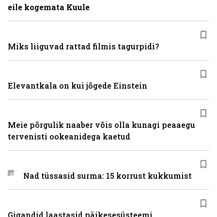
eile kogemata Kuule
Miks liiguvad rattad filmis tagurpidi?
Elevantkala on kui jõgede Einstein
Meie põrgulik naaber võis olla kunagi peaaegu
tervenisti ookeanidega kaetud
Nad tüssasid surma: 15 korrust kukkumist
Gigandid laastasid päikesesüsteemi