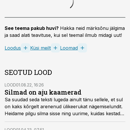
See teema pakub huvi?
Hakka neid märksõnu jälgima
ja saad alati teavituse, kui sel teemal ilmub midagi uut!
Loodus
Küsi meilt
Loomad
SEOTUD LOOD
LOOD
01.08.22, 16:26
Silmad on aju kaamerad
Sa suudad seda teksti lugeda ainult tänu sellele, et sul
on kaks kõrgelt arenenud ülikeerukat nägemiselundit.
Heidame pilgu silma sisse ning uurime, kuidas kestad,
kepikesed ja närvid aitavad silma langeva valguse
muundada ajus teravaks pildiks.
LOOD
01.04.23, 07:51