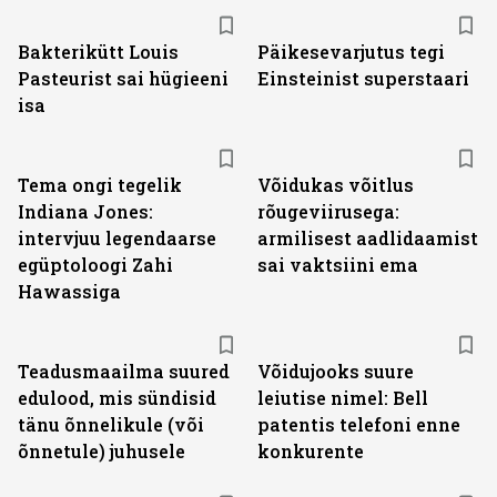
Bakterikütt Louis
Päikesevarjutus tegi
Pasteurist sai hügieeni
Einsteinist superstaari
isa
Tema ongi tegelik
Võidukas võitlus
Indiana Jones:
rõugeviirusega:
intervjuu legendaarse
armilisest aadlidaamist
egüptoloogi Zahi
sai vaktsiini ema
Hawassiga
Teadusmaailma suured
Võidujooks suure
edulood, mis sündisid
leiutise nimel: Bell
tänu õnnelikule (või
patentis telefoni enne
õnnetule) juhusele
konkurente