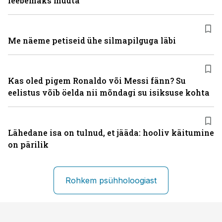
leebemaks muuta
Me näeme petiseid ühe silmapilguga läbi
Kas oled pigem Ronaldo või Messi fänn? Su
eelistus võib öelda nii mõndagi su isiksuse kohta
Lähedane isa on tulnud, et jääda: hooliv käitumine
on pärilik
Rohkem psühholoogiast