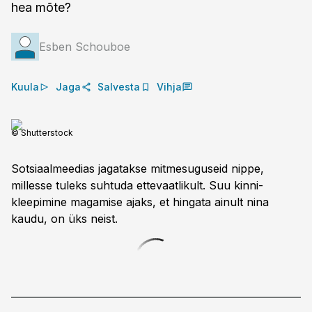
hea mõte?
Esben Schouboe
Kuula
Jaga
Salvesta
Vihja
© Shutterstock
Sotsiaalmeedias jagatakse mitmesuguseid nippe,
millesse tuleks suhtuda ettevaatlikult. Suu kinni­
kleepimine magamise ajaks, et hingata ainult nina
kaudu, on üks neist.