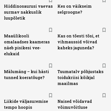
Hiiddinosaurusi vaevas
Kes on väikseim
surmav nakkuslik
selgroogne?
luupõletik
Maaülikooli
Kas on tõesti tõsi, et
omalaadses kaameras
vihmaussid võivad
näeb pisikesi vee-
kaheks jaguneda?
elukaid
Mälumäng – kui hästi
Tuumatalv põhjustaks
tunned koeratõuge?
toidukriisi kõikjal
maailmas
Liikide väljasuremise
Naised võidavad
tempo hoopis
võimuvõitluse