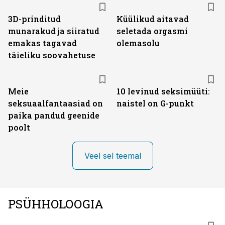
3D-prinditud
Küülikud aitavad
munarakud ja siiratud
seletada orgasmi
emakas tagavad
olemasolu
täieliku soovahetuse
Meie
10 levinud seksimüüti:
seksuaalfantaasiad on
naistel on G-punkt
paika pandud geenide
poolt
Veel sel teemal
PSÜHHOLOOGIA