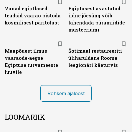
Vanad egiptlased
Egiptusest avastatud
teadsid vaarao pistoda
iidne jõesäng võib
kosmilisest päritolust
lahendada püramiidide
müsteeriumi
Maapõuest ilmus
Šotimaal restaureeriti
vaaraode-aegse
üliharuldane Rooma
Egiptuse turvameeste
leegionäri käeturvis
luuvile
Rohkem ajaloost
LOOMARIIK