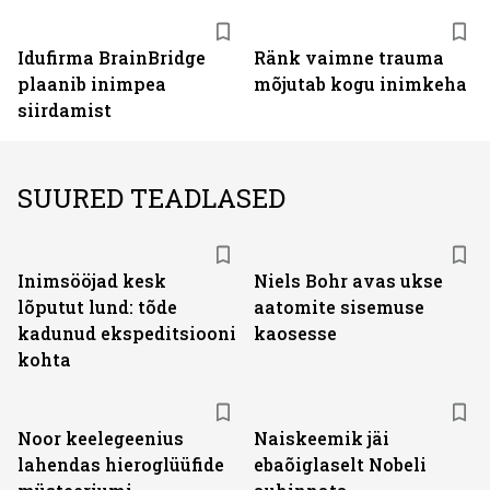
Idufirma BrainBridge
Ränk vaimne trauma
plaanib inimpea
mõjutab kogu inimkeha
siirdamist
SUURED TEADLASED
Inimsööjad kesk
Niels Bohr avas ukse
lõputut lund: tõde
aatomite sisemuse
kadunud ekspeditsiooni
kaosesse
kohta
Noor keelegeenius
Naiskeemik jäi
lahendas hieroglüüfide
ebaõiglaselt Nobeli