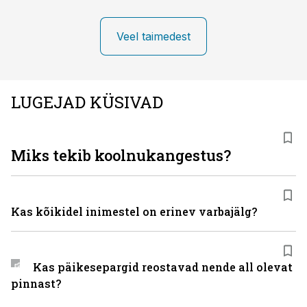
Veel taimedest
LUGEJAD KÜSIVAD
Miks tekib koolnukangestus?
Kas kõikidel inimestel on erinev varbajälg?
Kas päikesepargid reostavad nende all olevat
pinnast?