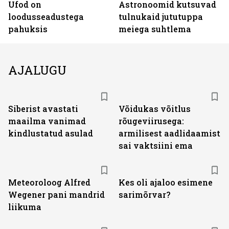
Ufod on
Astronoomid kutsuvad
loodusseadustega
tulnukaid jututuppa
pahuksis
meiega suhtlema
AJALUGU
Siberist avastati
Võidukas võitlus
maailma vanimad
rõugeviirusega:
kindlustatud asulad
armilisest aadlidaamist
sai vaktsiini ema
Meteoroloog Alfred
Kes oli ajaloo esimene
Wegener pani mandrid
sarimõrvar?
liikuma