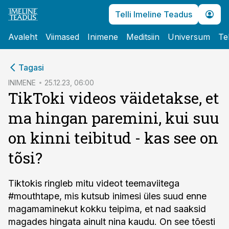
Telli Imeline Teadus
Avaleht
Viimased
Inimene
Meditsiin
Universum
Te
cebook
Tagasi
Twitter)
INIMENE
25.12.23, 06:00
TikToki videos väidetakse, et
kedIn
ma hingan paremini, kui suu
ail
on kinni teibitud - kas see on
k
tõsi?
Tiktokis ringleb mitu videot teemaviitega
#mouthtape, mis kutsub inimesi üles suud enne
magamaminekut kokku teipima, et nad saaksid
magades hingata ainult nina kaudu. On see tõesti