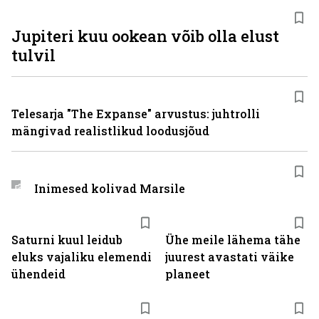
Jupiteri kuu ookean võib olla elust
tulvil
Telesarja "The Expanse" arvustus: juhtrolli
mängivad realistlikud loodusjõud
Inimesed kolivad Marsile
Saturni kuul leidub
Ühe meile lähema tähe
eluks vajaliku elemendi
juurest avastati väike
ühendeid
planeet