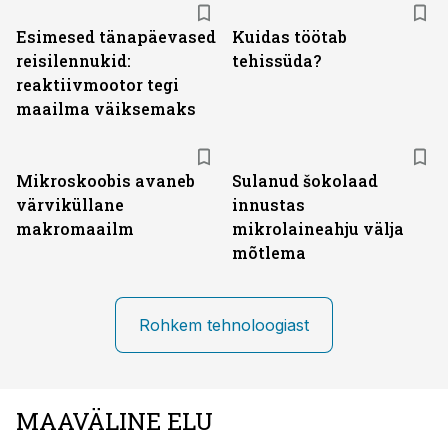
Esimesed tänapäevased
Kuidas töötab
reisilennukid:
tehissüda?
reaktiivmootor tegi
maailma väiksemaks
Mikroskoobis avaneb
Sulanud šokolaad
värviküllane
innustas
makromaailm
mikrolaineahju välja
mõtlema
Rohkem tehnoloogiast
MAAVÄLINE ELU