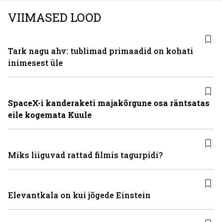
VIIMASED LOOD
Tark nagu ahv: tublimad primaadid on kohati
inimesest üle
SpaceX-i kanderaketi majakõrgune osa räntsatas
eile kogemata Kuule
Miks liiguvad rattad filmis tagurpidi?
Elevantkala on kui jõgede Einstein