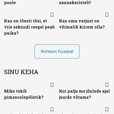
poole
saunakeristelt!
Kas on tõesti tõsi, et
Kas oma varjust on
viie sekundi reegel peab
võimalik kiirem olla?
paika?
Rohkem füüsikat
SINU KEHA
Miks tekib
Kui palju me jõulude ajal
pimesoolepõletik?
juurde võtame?