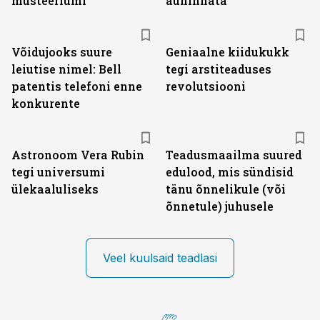
müsteeriumi
auhinnata
Võidujooks suure
Geniaalne kiidukukk
leiutise nimel: Bell
tegi arstiteaduses
patentis telefoni enne
revolutsiooni
konkurente
Astronoom Vera Rubin
Teadusmaailma suured
tegi universumi
edulood, mis sündisid
ülekaaluliseks
tänu õnnelikule (või
õnnetule) juhusele
Veel kuulsaid teadlasi