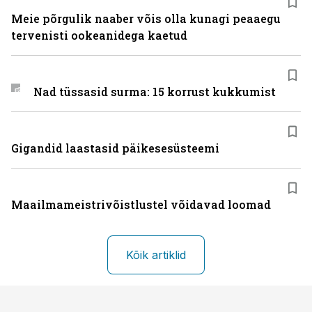
Meie põrgulik naaber võis olla kunagi peaaegu
tervenisti ookeanidega kaetud
Nad tüssasid surma: 15 korrust kukkumist
Gigandid laastasid päikesesüsteemi
Maailmameistrivõistlustel võidavad loomad
Kõik artiklid