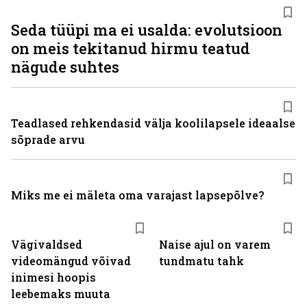
Seda tüüpi ma ei usalda: evolutsioon
on meis tekitanud hirmu teatud
nägude suhtes
Teadlased rehkendasid välja koolilapsele ideaalse
sõprade arvu
Miks me ei mäleta oma varajast lapsepõlve?
Vägivaldsed
Naise ajul on varem
videomängud võivad
tundmatu tahk
inimesi hoopis
leebemaks muuta