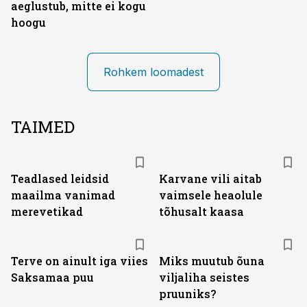
aeglustub, mitte ei kogu
hoogu
Rohkem loomadest
TAIMED
Teadlased leidsid
Karvane vili aitab
maailma vanimad
vaimsele heaolule
merevetikad
tõhusalt kaasa
Terve on ainult iga viies
Miks muutub õuna
Saksamaa puu
viljaliha seistes
pruuniks?