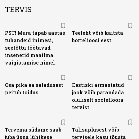
TERVIS
PST! Müra tapab aastas
Teeleht võib kaitsta
tuhandeid inimesi,
borrelioosi eest
seetõttu töötavad
insenerid maailma
vaigistamise nimel
Osa pika ea saladusest
Eestiski armastatud
peitub toidus
jook võib parandada
oluliselt soolefloora
tervist
Tervema südame saab
Talisuplusest võib
juba üsna lühikese
tervisele kasu tõusta