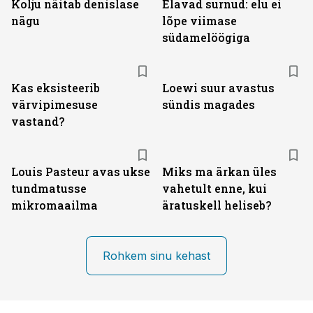
Kolju näitab denislase
Elavad surnud: elu ei
nägu
lõpe viimase
südamelöögiga
Kas eksisteerib
Loewi suur avastus
värvipimesuse
sündis magades
vastand?
Louis Pasteur avas ukse
Miks ma ärkan üles
tundmatusse
vahetult enne, kui
mikromaailma
äratuskell heliseb?
Rohkem sinu kehast