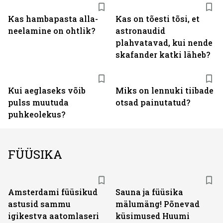
Kas hambapasta alla­
Kas on tõesti tõsi, et
neelamine on ohtlik?
astronaudid
plahvatavad, kui nende
skafander katki läheb?
Kui aeglaseks võib
Miks on lennuki tiibade
pulss muutuda
otsad painutatud?
puhkeolekus?
FÜÜSIKA
Amsterdami füüsikud
Sauna ja füüsika
astusid sammu
mälumäng! Põnevad
igikestva aatomlaseri
küsimused Huumi