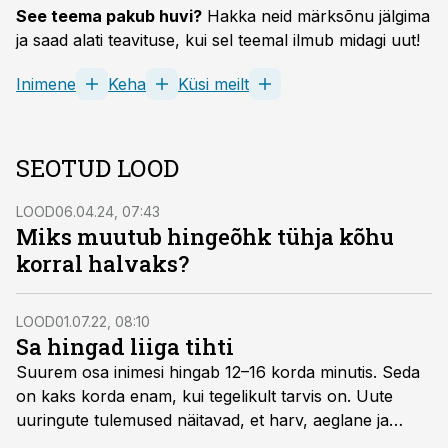
See teema pakub huvi?
Hakka neid märksõnu jälgima
ja saad alati teavituse, kui sel teemal ilmub midagi uut!
Inimene
Keha
Küsi meilt
SEOTUD LOOD
LOOD
06.04.24, 07:43
Miks muutub hingeõhk tühja kõhu
korral halvaks?
LOOD
01.07.22, 08:10
Sa hingad liiga tihti
Suurem osa inimesi hingab 12–16 korda minutis. Seda
on kaks korda enam, kui tegelikult tarvis on. Uute
uuringute tulemused näitavad, et harv, aeglane ja
sügav hingamine mõjutab aju nii, et meil on parem tuju