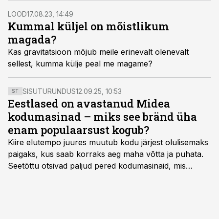
ja tervis ning me elame kauem.
LOOD
17.08.23, 14:49
Kummal küljel on mõistlikum
magada?
Kas gravitatsioon mõjub meile erinevalt olenevalt
sellest, kumma külje peal me magame?
SISUTURUNDUS
12.09.25, 10:53
ST
Eestlased on avastanud Midea
kodumasinad – miks see bränd üha
enam populaarsust kogub?
Kiire elutempo juures muutub kodu järjest olulisemaks
paigaks, kus saab korraks aeg maha võtta ja puhata.
Seetõttu otsivad paljud pered kodumasinaid, mis
oleksid usaldusväärsed, säästaksid aega ja looksid
kodus mõnusama keskkonna. Just neid vajadusi täidab
rahvusvaheline kodumasinate tootja Midea, mis on
Eestis viimastel aastatel kiiresti tuntust kogunud.