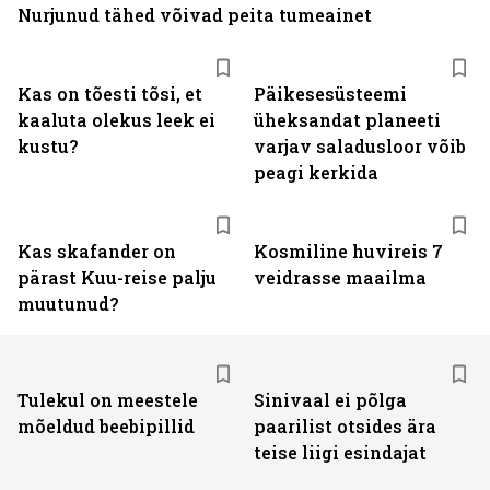
Nurjunud tähed võivad peita tumeainet
Kas on tõesti tõsi, et
Päikesesüsteemi
kaaluta olekus leek ei
üheksandat planeeti
kustu?
varjav saladusloor võib
peagi kerkida
Kas skafander on
Kosmiline huvireis 7
pärast Kuu-reise palju
veidrasse maailma
muutunud?
Tulekul on meestele
Sinivaal ei põlga
mõeldud beebipillid
paarilist otsides ära
teise liigi esindajat