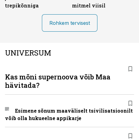
trepikõnniga
mitmel viisil
Rohkem tervisest
UNIVERSUM
Kas mõni supernoova võib Maa
hävitada?
Esimene sõnum maaväliselt tsivilisatsioonilt
võib olla hukueelne appikarje