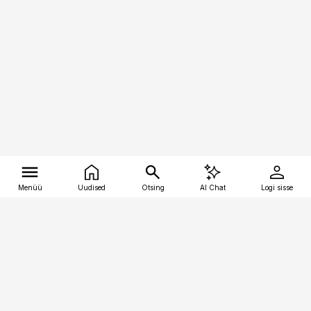
Menüü
Uudised
Otsing
AI Chat
Logi sisse
Vana-Lõuna 39/1, 19094 Tallinn
(+372) 667 0111
tellimiskeskus@aripaev.ee