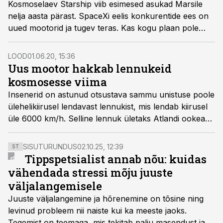
Kosmoselaev Starship viib esimesed asukad Marsile
nelja aasta pärast. SpaceXi eelis konkurentide ees on
uued mootorid ja tugev teras. Kas kogu plaan pole
siiski üleliia riskantne?
LOOD
01.06.20, 15:36
Uus mootor hakkab lennukeid
kosmosesse viima
Insenerid on astunud otsustava sammu unistuse poole
ülehelikiirusel lendavast lennukist, mis lendab kiirusel
üle 6000 km/h. Selline lennuk ületaks Atlandi ookeani
kahe tunniga ning seda saaks kasutada kanderaketi
asemel ka kosmosemissioonidel.
SISUTURUNDUS
02.10.25, 12:39
ST
Tippspetsialist annab nõu: kuidas
vähendada stressi mõju juuste
väljalangemisele
Juuste väljalangemine ja hõrenemine on tõsine ning
levinud probleem nii naiste kui ka meeste jaoks.
Tegemist on teemaga, mis tekitab palju masendust ja