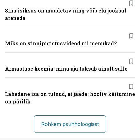
Sinu isiksus on muudetav ning võib elu jooksul
areneda
Miks on vinni­pigistusvideod nii menukad?
Armastuse keemia: minu aju tuksub ainult sulle
Lähedane isa on tulnud, et jääda: hooliv käitumine
on pärilik
Rohkem psühholoogiast