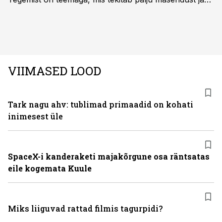
ebakindlust ning mõjub negatiivselt elukvaliteedile. Mis
on kõige efektiivseim viis peatada juuste väljalangemine
ning juuksed taas tihedaks ja tugevaks saada?
VIIMASED LOOD
Tark nagu ahv: tublimad primaadid on kohati
inimesest üle
SpaceX-i kanderaketi majakõrgune osa räntsatas
eile kogemata Kuule
Miks liiguvad rattad filmis tagurpidi?