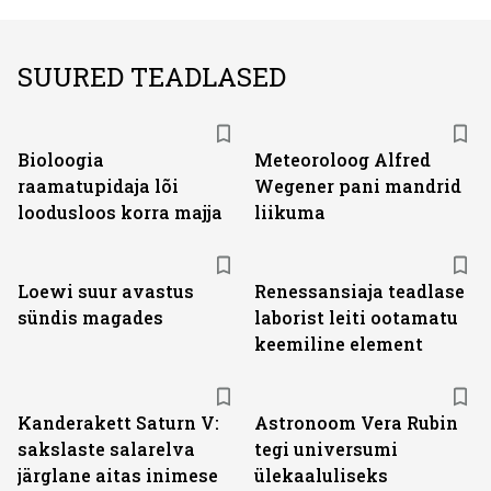
SUURED TEADLASED
Bioloogia
Meteoroloog Alfred
raamatupidaja lõi
Wegener pani mandrid
loodusloos korra majja
liikuma
Loewi suur avastus
Renessansiaja teadlase
sündis magades
laborist leiti ootamatu
keemiline element
Kanderakett Saturn V:
Astronoom Vera Rubin
sakslaste salarelva
tegi universumi
järglane aitas inimese
ülekaaluliseks