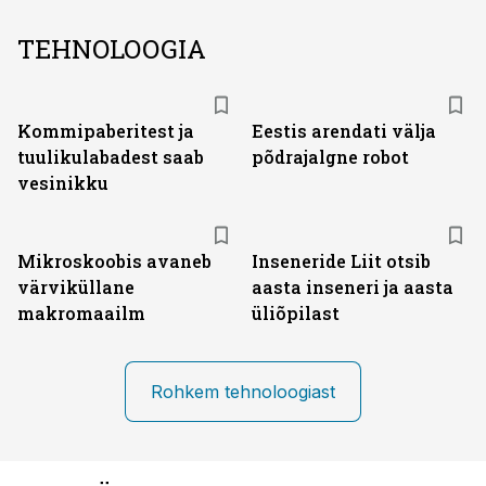
TEHNOLOOGIA
Kommipaberitest ja
Eestis arendati välja
tuulikulabadest saab
põdrajalgne robot
vesinikku
Mikroskoobis avaneb
Inseneride Liit otsib
värviküllane
aasta inseneri ja aasta
makromaailm
üliõpilast
Rohkem tehnoloogiast