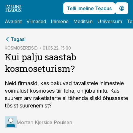
Telli Imeline Teadus
Avaleht
Viimased
Inimene
Meditsiin
Universum
Te
cebook
Tagasi
Twitter)
KOSMOSEREISID
01.05.22, 15:00
Kui palju saastab
kedIn
kosmoseturism?
ail
k
Neid firmasid, kes pakuvad tavalistele inimestele
võimalust kosmoses tiir teha, on juba mitu. Kas
suurem arv raketistarte ei tähenda siiski õhusaaste
tõsist suurenemist?
Morten Kjerside Poulsen