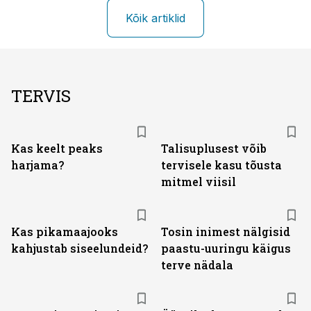
Kõik artiklid
TERVIS
Kas keelt peaks
Talisuplusest võib
harjama?
tervisele kasu tõusta
mitmel viisil
Kas pikamaajooks
Tosin inimest nälgisid
kahjustab siseelundeid?
paastu-uuringu käigus
terve nädala