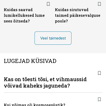
Kuidas saavad
Kuidas sirutuvad
lumikellukesed lume
taimed päikesevalguse
sees õitseda?
poole?
Veel taimedest
LUGEJAD KÜSIVAD
Kas on tõesti tõsi, et vihmaussid
võivad kaheks jaguneda?
Kui võimas oli kosmosesüstik?