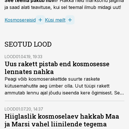
See teema pakub huvi?
Hakka neid märksõnu jälgima
ja saad alati teavituse, kui sel teemal ilmub midagi uut!
Kosmosereisid
Küsi meilt
SEOTUD LOOD
LOOD
01.04.19, 19:33
Uus rakett pistab end kosmosesse
lennates nahka
Peagi võib kosmoserakettide suurte raskete
kütusemahutite aeg ümber olla. Uut tüüpi rakett
ammutab lennu ajal jõudu iseenda kere õgimisest. See
tähendab väiksemat massi, odavamaid kosmoselende
ja vähem kosmoseprügi.
LOOD
01.07.20, 14:37
Hiiglaslik kosmoselaev hakkab Maa
ja Marsi vahel liinilende tegema