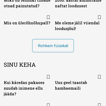
Miks on lennuki tiibade
2050. aastal ammutame
otsad painutatud?
naftat loodusest
Mis on ülerõhuõhupall?
Me oleme jälil viiendal
loodusjõul!
Rohkem füüsikat
SINU KEHA
Kui käredas pakases
Uus geel taastab
suudab inimene ellu
hambaemaili
jääda?