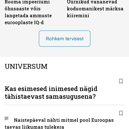
Rooma impeeriumi
Üürnikud vananevad
õhusaaste võis
koduomanikest märksa
langetada ammuste
kiiremini
eurooplaste IQ-d
Rohkem tervisest
UNIVERSUM
Kas esimesed inimesed nägid
tähistaevast samasugusena?
Naistepäeval nähti mitmel pool Euroopas
taevas liikumas tulekera