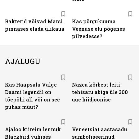
Bakterid võivad Marsi
Kas põrgukuuma
pinnases elada ülikaua
Veenuse elu põgenes
pilvedesse?
AJALUGU
Kas Haapsalu Valge
Nazca kõrbest leiti
Daami legendil on
tehisaru abiga üle 300
tõepõhi all või on see
uue hiidjoonise
puhas müüt?
Ajaloo kiireim lennuk
Veneetsiat aastasadu
Blackbird vuhises
sümboliseerinud