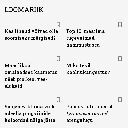
LOOMARIIK
Kas linnud võivad olla
Top 10: maailma
söömiseks mürgised?
tugevaimad
hammustused
Maaülikooli
Miks tekib
omalaadses kaameras
koolnukangestus?
näeb pisikesi vee-
elukaid
Soojenev kliima võib
Puuduv lüli täiustab
adeelia pingviinide
tyranno­saurus rex
’ i
kolooniad nälga jätta
arengulugu