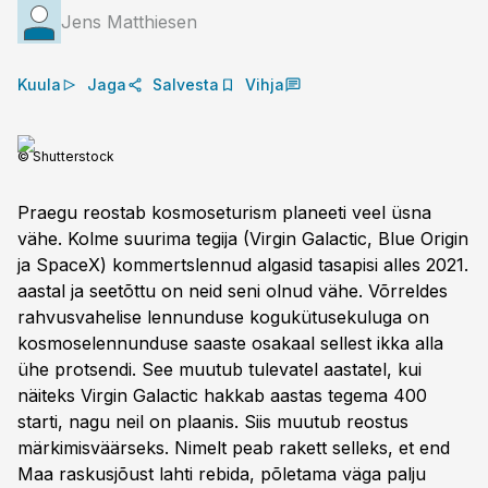
Jens Matthiesen
Kuula
Jaga
Salvesta
Vihja
© Shutterstock
Praegu reostab kosmoseturism planeeti veel üsna
vähe. Kolme suurima tegija (Virgin Galactic, Blue Origin
ja SpaceX) kommertslennud algasid tasapisi alles 2021.
aastal ja seetõttu on neid seni olnud vähe. Võrreldes
rahvusvahelise lennunduse kogukütuse­kuluga on
kosmoselennunduse saaste osakaal sellest ikka alla
ühe protsendi. See muutub tulevatel aastatel, kui
näiteks Virgin Galactic hakkab aastas tegema 400
starti, nagu neil on plaanis. Siis muutub reostus
märkimisväärseks. Nimelt peab rakett selleks, et end
Maa raskusjõust lahti rebida, põletama väga palju