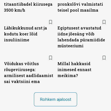
titaantiibadel kiirusega
pronkslõvi valmistati
3500 km/h
teisel pool maailma
Läbikukkunud arst ja
Egiptusest avastatud
kodutu koer lõid
iidne jõesäng võib
insuliiniime
lahendada püramiidide
müsteeriumi
Võidukas võitlus
Millal hakkasid
rõugeviirusega:
inimesed ennast
armilisest aadlidaamist
meikima?
sai vaktsiini ema
Rohkem ajaloost