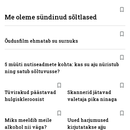
Me oleme sündinud sõltlased
Õudusfilm ehmatab su surnuks
5 müüti nutiseadmete kohta: kas su aju nüristub
ning satub sõltuvusse?
Tüvirakud päästavad
Skannerid jätavad
hulgiskleroosist
valetaja pika ninaga
Miks meeldib meile
Uued harjumused
alkohol nii väga?
kirjutatakse ajju