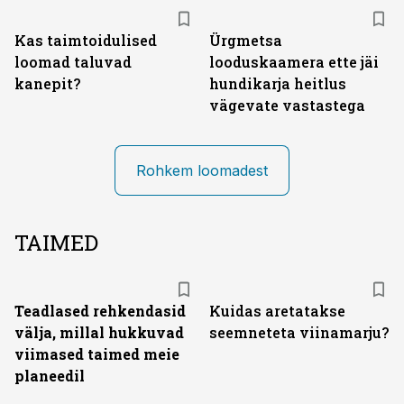
Kas taimtoidulised
Ürgmetsa
loomad taluvad
looduskaamera ette jäi
kanepit?
hundikarja heitlus
vägevate vastastega
Rohkem loomadest
TAIMED
Teadlased rehkendasid
Kuidas aretatakse
välja, millal hukkuvad
seemneteta viinamarju?
viimased taimed meie
planeedil