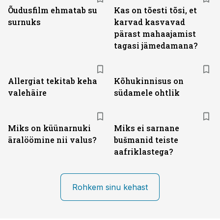
Õudusfilm ehmatab su
Kas on tõesti tõsi, et
surnuks
karvad kasvavad
pärast mahaajamist
tagasi jämedamana?
Allergiat tekitab keha
Kõhukinnisus on
valehäire
südamele ohtlik
Miks on küünarnuki
Miks ei sarnane
äralöömine nii valus?
bušmanid teiste
aafriklastega?
Rohkem sinu kehast