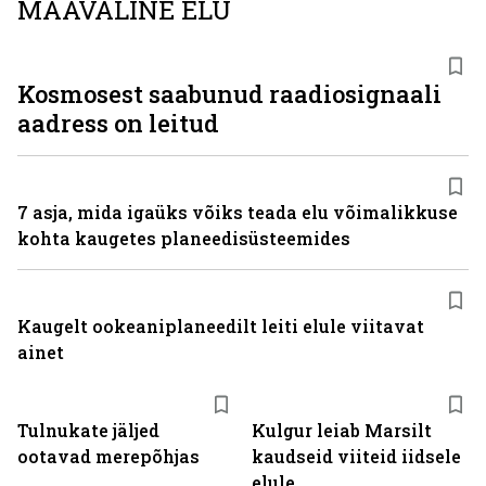
MAAVÄLINE ELU
Kosmosest saabunud raadiosignaali
aadress on leitud
7 asja, mida igaüks võiks teada elu võimalikkuse
kohta kaugetes planeedisüsteemides
Kaugelt ookeaniplaneedilt leiti elule viitavat
ainet
Tulnukate jäljed
Kulgur leiab Marsilt
ootavad merepõhjas
kaudseid viiteid iidsele
elule