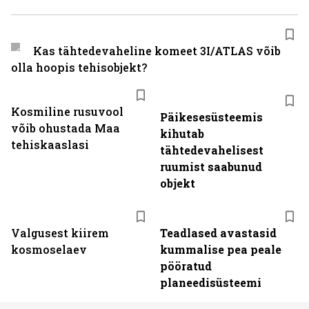
Kas tähtedevaheline komeet 3I/ATLAS võib
olla hoopis tehisobjekt?
Kosmiline rusuvool
Päikesesüsteemis
võib ohustada Maa
kihutab
tehiskaaslasi
tähtedevahelisest
ruumist saabunud
objekt
Valgusest kiirem
Teadlased avastasid
kosmoselaev
kummalise pea peale
pööratud
planeedisüsteemi