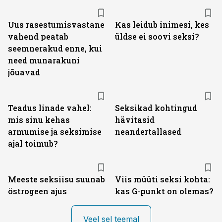
Uus rasestumisvastane
Kas leidub inimesi, kes
vahend peatab
üldse ei soovi seksi?
seemnerakud enne, kui
need munarakuni
jõuavad
Teadus linade vahel:
Seksikad kohtingud
mis sinu kehas
hävitasid
armumise ja seksimise
neandertallased
ajal toimub?
Meeste seksiisu suunab
Viis müüti seksi kohta:
östrogeen ajus
kas G-punkt on olemas?
Veel sel teemal