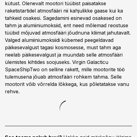
kütust. Olenevalt mootori tüübist paisatakse
raketistartidel atmo­sfääri nii kahjulikke gaase kui ka
tahkeid osakesi. Sagedamini esinevad osakesed on
tahm ja alumiinium­oksiid, ent need mõlemad reostuse
tüübid mõjuvad atmosfääri jõudnu­na kliimat jahutavalt.
Valged alumiinium­oksiidi kübemed peegeldavad
päikesevalgust tagasi kosmosesse, must tahm aga
neelab päikesevalgust ja muundab selle atmosfääri
ülemis­tes kihtides soojuseks. Virgin Galacticu
SpaceShipTwo on selline rakett, mille mootorite töö
tulemusena jõuab atmosfääri rohkem tahma. Selle
mootorit võib võrrelda lõkkega, kus põletatakse vanu
rehve.