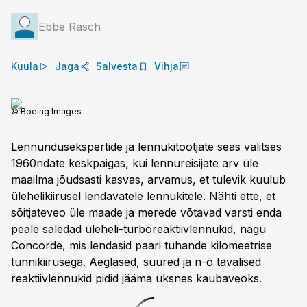
Ebbe Rasch
Kuula
Jaga
Salvesta
Vihja
© Boeing Images
Lennundusekspertide ja lennuki­tootjate seas valitses
1960ndate keskpaigas, kui lennureisijate arv üle
maailma jõudsasti kasvas, arvamus, et tulevik kuulub
ülehelikiirusel lendavatele lennukitele. Nähti ette, et
sõitjateveo üle maade ja merede võtavad varsti enda
peale saledad üleheli-turbo­reaktiivlennukid, nagu
Concorde, mis lendasid paari tuhande kilomeetrise
tunni­kiirusega. Aeglased, suured ja n-ö tavalised
reaktiivlennukid pidid jääma üksnes kaubaveoks.