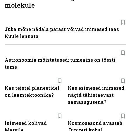
molekule
Juba mõne nädala pärast võivad inimesed taas
Kuule lennata
Astronoomia mõistatused: tumeaine on tõesti
tume
Kas teistel planeetidel
Kas esimesed inimesed
on laamtektoonika?
nägid tähistaevast
samasugusena?
Inimesed kolivad
Kosmosesond avastab
Marsile
Jupiteri kohal