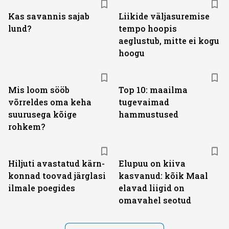
Kas savannis sajab
Liikide väljasuremise
lund?
tempo hoopis
aeglustub, mitte ei kogu
hoogu
Mis loom sööb
Top 10: maailma
võrreldes oma keha
tugevaimad
suurusega kõige
hammustused
rohkem?
Hiljuti avastatud kärn­
Elupuu on kiiva
konnad toovad järglasi
kasvanud: kõik Maal
ilmale poegides
elavad liigid on
omavahel seotud