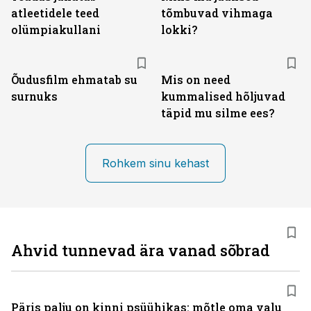
atleetidele teed
tõmbuvad vihmaga
olümpiakullani
lokki?
Õudusfilm ehmatab su
Mis on need
surnuks
kummalised hõljuvad
täpid mu silme ees?
Rohkem sinu kehast
Ahvid tunnevad ära vanad sõbrad
Päris palju on kinni psüühikas: mõtle oma valu