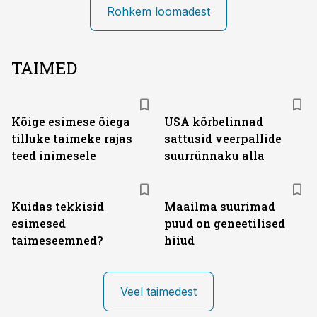
Rohkem loomadest
TAIMED
Kõige esimese õiega
USA kõrbelinnad
tilluke taimeke rajas
sattusid veerpallide
teed inimesele
suurrünnaku alla
Kuidas tekkisid
Maailma suurimad
esimesed
puud on geneetilised
taimeseemned?
hiiud
Veel taimedest