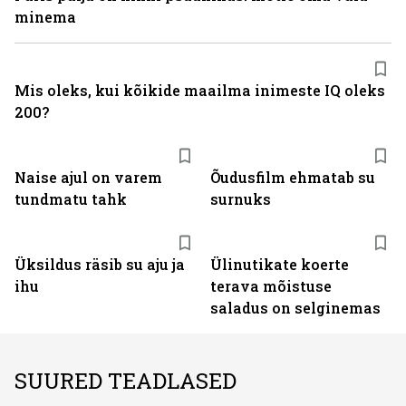
minema
Mis oleks, kui kõikide maailma inimeste IQ oleks
200?
Naise ajul on varem
Õudusfilm ehmatab su
tundmatu tahk
surnuks
Üksildus räsib su aju ja
Ülinutikate koerte
ihu
terava mõistuse
saladus on selginemas
SUURED TEADLASED