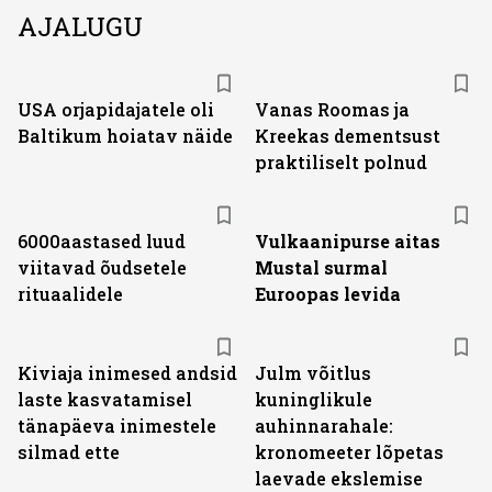
AJALUGU
USA orjapidajatele oli
Vanas Roomas ja
Baltikum hoiatav näide
Kreekas dementsust
praktiliselt polnud
6000aastased luud
Vulkaanipurse aitas
viitavad õudsetele
Mustal surmal
rituaalidele
Euroopas levida
Kiviaja inimesed andsid
Julm võitlus
laste kasvatamisel
kuninglikule
tänapäeva inimestele
auhinnarahale:
silmad ette
kronomeeter lõpetas
laevade ekslemise