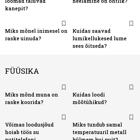
loomad taluvad
neelamine on ohtlik?
kanepit?
Miks mõnel inimesel on
Kuidas saavad
raske uinuda?
lumikellukesed lume
sees õitseda?
FÜÜSIKA
Miks mõnd muna on
Kuidas loodi
raske koorida?
mõõtühikud?
Võimas loodusjõud
Miks tundub samal
hoiab töös su
temperatuuril metall
nutitelefoni
külmem kui puit?