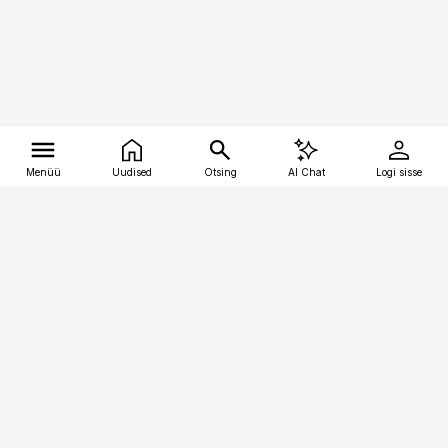
Menüü
Uudised
Otsing
AI Chat
Logi sisse
Vana-Lõuna 39/1, 19094 Tallinn
(+372) 667 0111
tellimiskeskus@aripaev.ee
Telli Imeline Teadus
Uudiskirjad
Kontakt