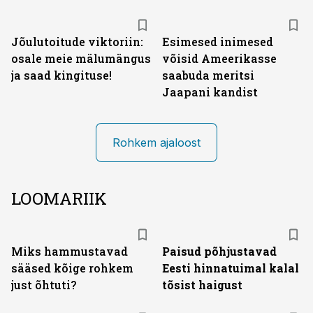
Jõulutoitude viktoriin:
Esimesed inimesed
osale meie mälumängus
võisid Ameerikasse
ja saad kingituse!
saabuda meritsi
Jaapani kandist
Rohkem ajaloost
LOOMARIIK
Miks hammustavad
Paisud põhjustavad
sääsed kõige rohkem
Eesti hinnatuimal kalal
just õhtuti?
tõsist haigust