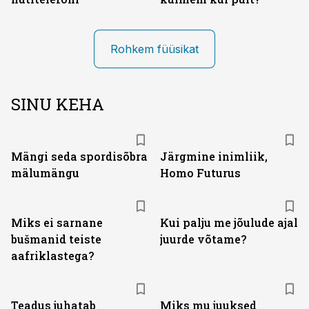
Rohkem füüsikat
SINU KEHA
Mängi seda spordisõbra
Järgmine inimliik,
mälumängu
Homo Futurus
Miks ei sarnane
Kui palju me jõulude ajal
bušmanid teiste
juurde võtame?
aafriklastega?
Teadus juhatab
Miks mu juuksed