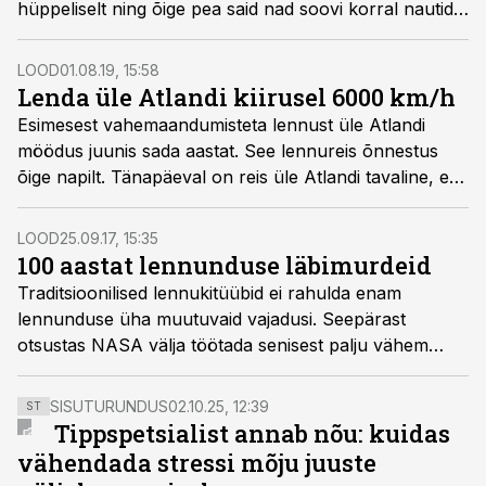
hüppeliselt ning õige pea said nad soovi korral nautida
isegi ülehelikiirusel lendamist.
LOOD
01.08.19, 15:58
Lenda üle Atlandi kiirusel 6000 km/h
Esimesest vahemaandumisteta lennust üle Atlandi
möödus juunis sada aastat. See lennureis õnnestus
õige napilt. Tänapäeval on reis üle Atlandi tavaline, ent
ses vallas on tulekul suured muutused.
Tulevikulennukid võivad hakata lendama viiekordse
LOOD
25.09.17, 15:35
helikiirusega, tehes maakerale kümme tiiru peale,
100 aastat lennunduse läbimurdeid
paagis üksnes liiter vett.
Traditsioonilised lennukitüübid ei rahulda enam
lennunduse üha muutuvaid vajadusi. Seepärast
otsustas NASA välja töötada senisest palju vähem
müra tekitavad, ökonoomsemad ja ruumikamad
lennumasinad.
SISUTURUNDUS
02.10.25, 12:39
ST
Tippspetsialist annab nõu: kuidas
vähendada stressi mõju juuste