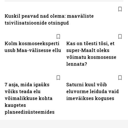
Kuskil peavad nad olema: maaväliste
tsivilisatsioonide otsingud
Kolm kosmoseeksperti
Kas on tõesti tõsi, et
usub Maa-välisesse ellu
super-Maalt oleks
võimatu kosmosesse
lennata?
7 asja, mida igaüks
Saturni kuul võib
võiks teada elu
eluvorme leiduda vaid
võimalikkuse kohta
imeväikses koguses
kaugetes
planeedisüsteemides