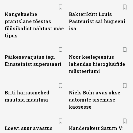
Kangekaelne
Bakterikütt Louis
prantslane tõestas
Pasteurist sai hügieeni
füüsikalist nähtust mäe
isa
tipus
Päikesevarjutus tegi
Noor keelegeenius
Einsteinist superstaari
lahendas hieroglüüfide
müsteeriumi
Briti härrasmehed
Niels Bohr avas ukse
muutsid maailma
aatomite sisemuse
kaosesse
Loewi suur avastus
Kanderakett Saturn V: