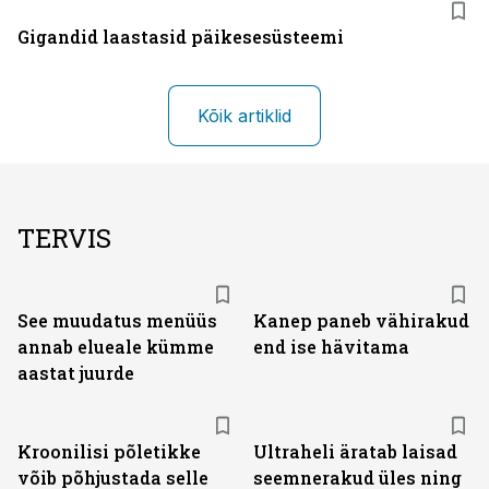
Gigandid laastasid päikesesüsteemi
Kõik artiklid
TERVIS
See muudatus menüüs
Kanep paneb vähirakud
annab elueale kümme
end ise hävitama
aastat juurde
Kroonilisi põletikke
Ultraheli äratab laisad
võib põhjustada selle
seemnerakud üles ning