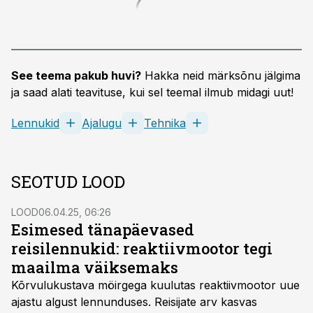
See teema pakub huvi?
Hakka neid märksõnu jälgima
ja saad alati teavituse, kui sel teemal ilmub midagi uut!
Lennukid
Ajalugu
Tehnika
SEOTUD LOOD
LOOD
06.04.25, 06:26
Esimesed tänapäevased
reisilennukid: reaktiivmootor tegi
maailma väiksemaks
Kõrvulukustava möirgega kuulutas reaktiivmootor uue
ajastu algust lennunduses. Reisijate arv kasvas