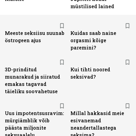
müstilised lained
Meeste seksiisu suunab
Kuidas saab naine
östrogeen ajus
orgasmi kõige
paremini?
3D-prinditud
Kui tihti noored
munarakud ja siiratud
seksivad?
emakas tagavad
täieliku soovahetuse
Uus impotentsusravim:
Millal hakkasid meie
mürgiämblik võib
esivanemad
päästa miljonite
neandertallastega
seksuaalelu
seksima?