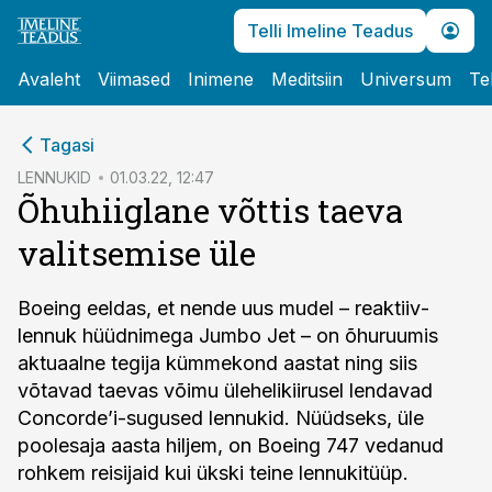
Telli Imeline Teadus
Avaleht
Viimased
Inimene
Meditsiin
Universum
Te
cebook
Tagasi
Twitter)
LENNUKID
01.03.22, 12:47
Õhuhiiglane võttis taeva
kedIn
valitsemise üle
ail
k
Boeing eeldas, et nende uus mudel – reaktiiv­
lennuk hüüdnimega Jumbo Jet – on õhuruumis
aktuaalne tegija kümmekond aastat ning siis
võtavad taevas võimu ülehelikiirusel lendavad
Concorde’i-sugused lennukid. Nüüdseks, üle
poolesaja aasta hiljem, on Boeing 747 vedanud
rohkem reisijaid kui ükski teine lennukitüüp.