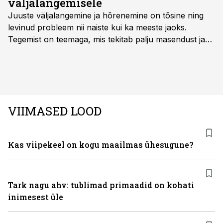
väljalangemisele
Juuste väljalangemine ja hõrenemine on tõsine ning
levinud probleem nii naiste kui ka meeste jaoks.
Tegemist on teemaga, mis tekitab palju masendust ja
ebakindlust ning mõjub negatiivselt elukvaliteedile. Mis
on kõige efektiivseim viis peatada juuste väljalangemine
ning juuksed taas tihedaks ja tugevaks saada?
VIIMASED LOOD
Kas viipekeel on kogu maailmas ühesugune?
Tark nagu ahv: tublimad primaadid on kohati
inimesest üle