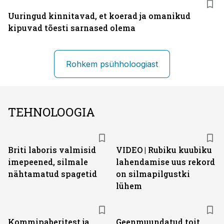
Uuringud kinnitavad, et koerad ja omanikud
kipuvad tõesti sarnased olema
Rohkem psühholoogiast
TEHNOLOOGIA
Briti laboris valmisid
VIDEO | Rubiku kuubiku
imepeened, silmale
lahendamise uus rekord
nähtamatud spagetid
on silmapilgustki
lühem
Kommipaberitest ja
Geenmuundatud toit