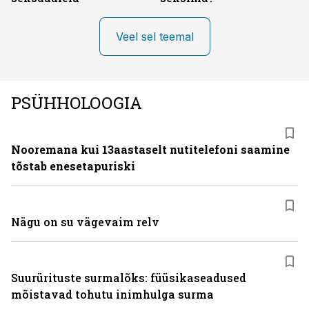
Veel sel teemal
PSÜHHOLOOGIA
Nooremana kui 13aastaselt nutitelefoni saamine
tõstab enesetapuriski
Nägu on su vägevaim relv
Suurürituste surmalõks: füüsikaseadused
mõistavad tohutu inimhulga surma