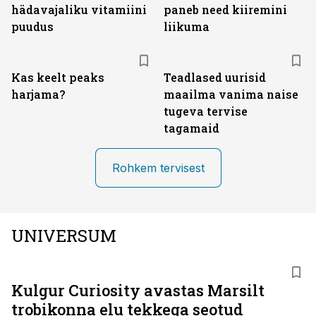
hädavajaliku vitamiini
paneb need kiiremini
puudus
liikuma
Kas keelt peaks
Teadlased uurisid
harjama?
maailma vanima naise
tugeva tervise
tagamaid
Rohkem tervisest
UNIVERSUM
Kulgur Curiosity avastas Marsilt
trobikonna elu tekkega seotud