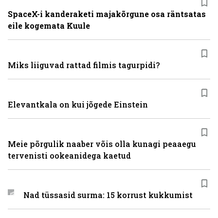
SpaceX-i kanderaketi majakõrgune osa räntsatas
eile kogemata Kuule
Miks liiguvad rattad filmis tagurpidi?
Elevantkala on kui jõgede Einstein
Meie põrgulik naaber võis olla kunagi peaaegu
tervenisti ookeanidega kaetud
Nad tüssasid surma: 15 korrust kukkumist