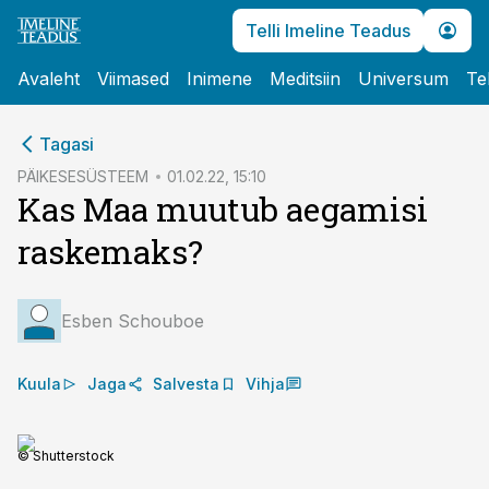
Telli Imeline Teadus
Avaleht
Viimased
Inimene
Meditsiin
Universum
Te
cebook
Tagasi
Twitter)
PÄIKESESÜSTEEM
01.02.22, 15:10
Kas Maa muutub aegamisi
kedIn
raskemaks?
ail
k
Esben Schouboe
Kuula
Jaga
Salvesta
Vihja
© Shutterstock