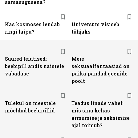
samasugusena?
Kas kosmoses lendab
Universum visiseb
ringi laipu?
tühjaks
Suured leiutised:
Meie
beebipill andis naistele
seksuaalfantaasiad on
vabaduse
paika pandud geenide
poolt
Tulekul on meestele
Teadus linade vahel:
mõeldud beebipillid
mis sinu kehas
armumise ja seksimise
ajal toimub?