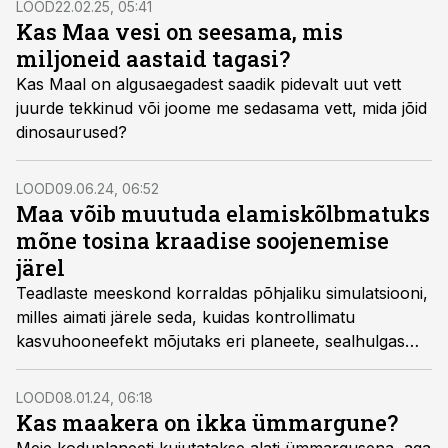
LOOD
22.02.25, 05:41
Kas Maa vesi on seesama, mis
miljoneid aastaid tagasi?
Kas Maal on algusaegadest saadik pidevalt uut vett
juurde tekkinud või joome me sedasama vett, mida jõid
dinosaurused?
LOOD
09.06.24, 06:52
Maa võib muutuda elamiskõlbmatuks
mõne tosina kraadise soojenemise
järel
Teadlaste meeskond korraldas põhjaliku simulatsiooni,
milles aimati järele seda, kuidas kontrollimatu
kasvuhooneefekt mõjutaks eri planeete, sealhulgas
Maad.
LOOD
08.01.24, 06:18
Kas maakera on ikka ümmargune?