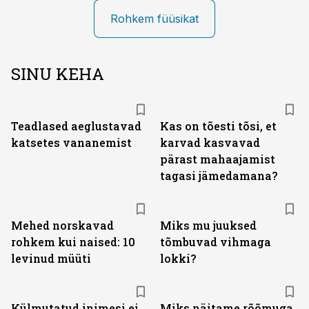
Rohkem füüsikat
SINU KEHA
Teadlased aeglustavad
Kas on tõesti tõsi, et
katsetes vananemist
karvad kasvavad
pärast mahaajamist
tagasi jämedamana?
Mehed norskavad
Miks mu juuksed
rohkem kui naised: 10
tõmbuvad vihmaga
levinud müüti
lokki?
Külmutatud inimesi ei
Miks näitame rõõmuga