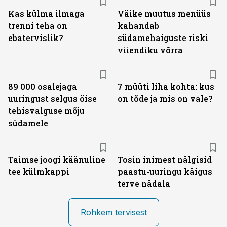
Kas külma ilmaga
Väike muutus menüüs
trenni teha on
kahandab
ebatervislik?
südamehaiguste riski
viiendiku võrra
89 000 osalejaga
7 müüti liha kohta: kus
uuringust selgus öise
on tõde ja mis on vale?
tehisvalguse mõju
südamele
Taimse joogi käänuline
Tosin inimest nälgisid
tee külmkappi
paastu-uuringu käigus
terve nädala
Rohkem tervisest