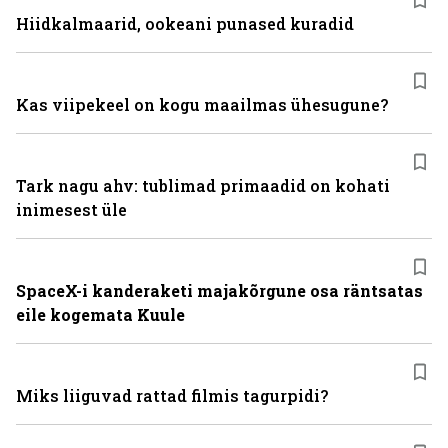
Hiidkalmaarid, ookeani punased kuradid
Kas viipekeel on kogu maailmas ühesugune?
Tark nagu ahv: tublimad primaadid on kohati
inimesest üle
SpaceX-i kanderaketi majakõrgune osa räntsatas
eile kogemata Kuule
Miks liiguvad rattad filmis tagurpidi?