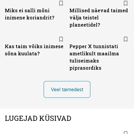
Miks ei salli mõni
Millised näevad taimed
inimene koriandrit?
välja teistel
planeetidel?
Kas taim võiks inimese
Pepper X tunnistati
sõna kuulata?
ametlikult maailma
tuliseimaks
piprasordiks
Veel taimedest
LUGEJAD KÜSIVAD