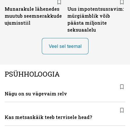
Munarakule lähenedes
Uus impotentsusravim:
muutub seemnerakkude
mürgiämblik võib
ujumisstiil
päästa miljonite
seksuaalelu
Veel sel teemal
PSÜHHOLOOGIA
Nägu on su vägevaim relv
Kas metsaskäik teeb tervisele head?