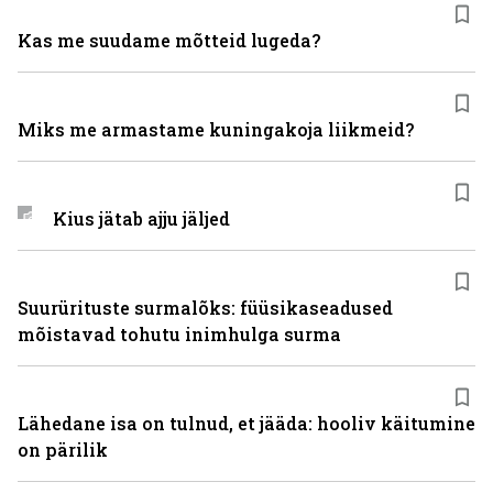
Kas me suudame mõtteid lugeda?
Miks me armastame kuningakoja liikmeid?
Kius jätab ajju jäljed
Suurürituste surmalõks: füüsikaseadused
mõistavad tohutu inimhulga surma
Lähedane isa on tulnud, et jääda: hooliv käitumine
on pärilik