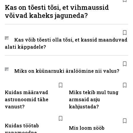
Kas on tõesti tõsi, et vihmaussid
võivad kaheks jaguneda?
Kas võib tõesti olla tõsi, et kassid maanduvad
alati käppadele?
Miks on küünarnuki äralöömine nii valus?
Kuidas määravad
Miks tekib mul tung
astronoomid tähe
armsaid asju
vanust?
kahjustada?
Kuidas töötab
Mis loom sööb
vanamoodne