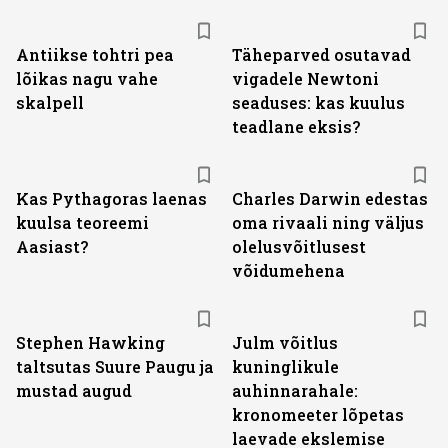
Antiikse tohtri pea
Täheparved osutavad
lõikas nagu vahe
vigadele Newtoni
skalpell
seaduses: kas kuulus
teadlane eksis?
Kas Pythagoras laenas
Charles Darwin edestas
kuulsa teoreemi
oma rivaali ning väljus
Aasiast?
olelusvõitlusest
võidumehena
Stephen Hawking
Julm võitlus
taltsutas Suure Paugu ja
kuninglikule
mustad augud
auhinnarahale:
kronomeeter lõpetas
laevade ekslemise