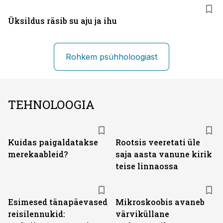
Üksildus räsib su aju ja ihu
Rohkem psühholoogiast
TEHNOLOOGIA
Kuidas paigaldatakse
Rootsis veeretati üle
merekaableid?
saja aasta vanune kirik
teise linnaossa
Esimesed tänapäevased
Mikroskoobis avaneb
reisilennukid:
värviküllane