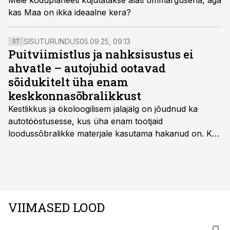
Meie koduplaneeti kujutatakse alati ümmargusena, aga
kas Maa on ikka ideaalne kera?
SISUTURUNDUS
05.09.25, 09:13
ST
Puitviimistlus ja nahksisustus ei
ahvatle – autojuhid ootavad
sõidukitelt üha enam
keskkonnasõbralikkust
Kestlikkus ja ökoloogilisem jalajälg on jõudnud ka
autotööstusesse, kus üha enam tootjaid
loodussõbralikke materjale kasutama hakanud on. Kui
palju mõjutab see sõidukit hankides ostjat ja kas
keskkonnasäästlikud materjalid on praktilised ning
kvaliteetsed, säilitades seejuures ka sõidukvaliteedi
ning –mugavuse?
VIIMASED LOOD