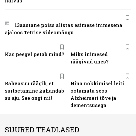
halvas
13aastane poiss alistas esimese inimesena
ajaloos Tetrise videomängu
Kas peegel petab mind?
Miks inimesed
räägivad unes?
Rahvasuu räägib, et
Nina nokkimisel leiti
suitsetamine kahandab
ootamatu seos
su aju. See ongi nii!
Alzheimeri tõve ja
dementsusega
SUURED TEADLASED