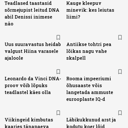
Teadlased taastasid
Kauge kleepuv
sõrmejupist leitud DNA
minevik: kes leiutas
abil Denissi inimese
liimi?
näo
Uus suuravastus heidab
Antiikse tohtri pea
valgust Hiina varasele
lõikas nagu vahe
ajaloole
skalpell
Leonardo da Vinci DNA-
Rooma impeeriumi
proov võib lõpuks
õhusaaste võis
teadlastel käes olla
langetada ammuste
eurooplaste IQ-d
Viikingeid kimbutas
Läbikukkunud arst ja
kaaries tänapaeva
kodutu koer lõid