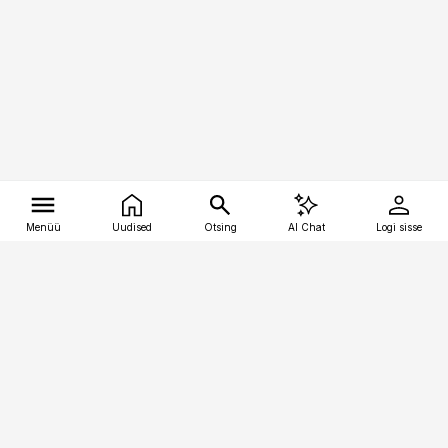
Menüü
Uudised
Otsing
AI Chat
Logi sisse
Vana-Lõuna 39/1, 19094 Tallinn
(+372) 667 0111
tellimiskeskus@aripaev.ee
Telli Imeline Teadus
Uudiskirjad