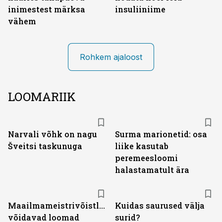
inimestest märksa
insuliiniime
vähem
Rohkem ajaloost
LOOMARIIK
Narvali võhk on nagu
Surma marionetid: osa
Šveitsi taskunuga
liike kasutab
peremeesloomi
halastamatult ära
Maailmameistrivõistlustel
Kuidas saurused välja
võidavad loomad
surid?