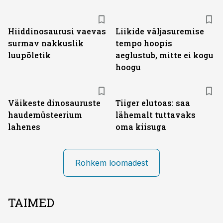
Hiiddinosaurusi vaevas
Liikide väljasuremise
surmav nakkuslik
tempo hoopis
luupõletik
aeglustub, mitte ei kogu
hoogu
Väikeste dinosauruste
Tiiger elutoas: saa
haudemüsteerium
lähemalt tuttavaks
lahenes
oma kiisuga
Rohkem loomadest
TAIMED