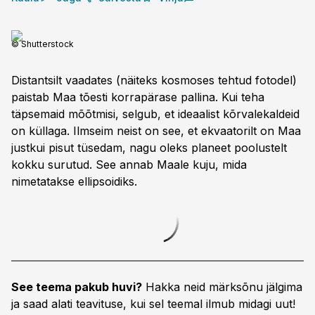
© Shutterstock
Distantsilt vaadates (näiteks kosmoses tehtud fotodel)
paistab Maa tõesti korra­pärase pallina. Kui teha
täpsemaid mõõtmisi, selgub, et ideaalist kõrvalekaldeid
on küllaga. Ilmseim neist on see, et ekvaatorilt on Maa
justkui pisut tüsedam, nagu oleks planeet poolustelt
kokku surutud. See annab Maale kuju, mida
nimetatakse ellipsoidiks.
See teema pakub huvi?
Hakka neid märksõnu jälgima
ja saad alati teavituse, kui sel teemal ilmub midagi uut!