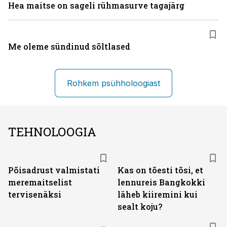
Hea maitse on sageli rühmasurve tagajärg
Me oleme sündinud sõltlased
Rohkem psühholoogiast
TEHNOLOOGIA
Põisadrust valmistati
Kas on tõesti tõsi, et
meremaitselist
lennureis Bangkokki
tervisenäksi
läheb kiiremini kui
sealt koju?