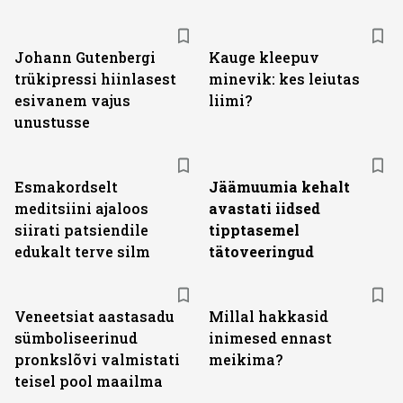
Johann Gutenbergi
Kauge kleepuv
trükipressi hiinlasest
minevik: kes leiutas
esivanem vajus
liimi?
unustusse
Esmakordselt
Jäämuumia kehalt
meditsiini ajaloos
avastati iidsed
siirati patsiendile
tipptasemel
edukalt terve silm
tätoveeringud
Veneetsiat aastasadu
Millal hakkasid
sümboliseerinud
inimesed ennast
pronkslõvi valmistati
meikima?
teisel pool maailma