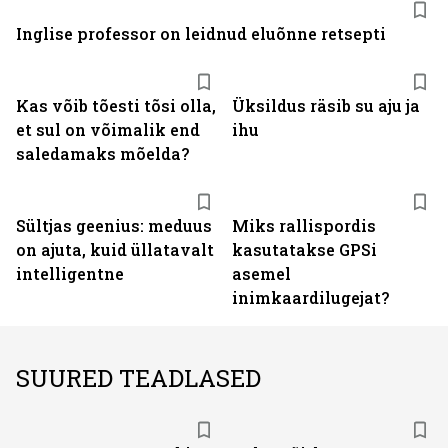
Inglise professor on leidnud eluõnne retsepti
Kas võib tõesti tõsi olla,
Üksildus räsib su aju ja
et sul on võimalik end
ihu
saledamaks mõelda?
Sültjas geenius: meduus
Miks rallispordis
on ajuta, kuid üllatavalt
kasutatakse GPSi
intelligentne
asemel
inimkaardilugejat?
SUURED TEADLASED