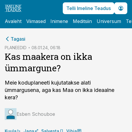
Telli Imeline Teadus
Avaleht
Viimased
Inimene
Meditsiin
Universum
Te
cebook
Tagasi
Twitter)
PLANEEDID
08.01.24, 06:18
Kas maakera on ikka
kedIn
ümmargune?
ail
k
Meie koduplaneeti kujutatakse alati
ümmargusena, aga kas Maa on ikka ideaalne
kera?
Esben Schouboe
Kuula
Jaga
Salvesta
Vihja