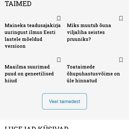
TAIMED
Maineka teadusajakirja
Miks muutub õuna
uuringust ilmus Eesti
viljaliha seistes
lastele mõeldud
pruuniks?
versioon
Maailma suurimad
Toataimede
puud on geneetilised
õhupuhastusvõime on
hiiud
üle hinnatud
Veel taimedest