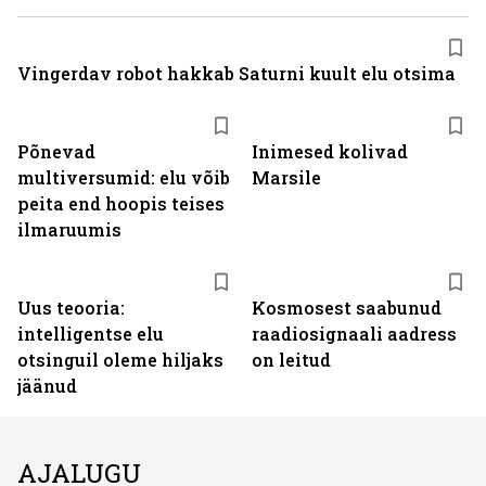
Vingerdav robot hakkab Saturni kuult elu otsima
Põnevad
Inimesed kolivad
multiversumid: elu võib
Marsile
peita end hoopis teises
ilmaruumis
Uus teooria:
Kosmosest saabunud
intelligentse elu
raadiosignaali aadress
otsinguil oleme hiljaks
on leitud
jäänud
AJALUGU