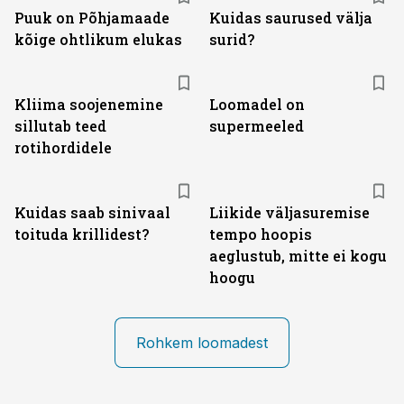
Puuk on Põhjamaade
Kuidas saurused välja
kõige ohtlikum elukas
surid?
Kliima soojenemine
Loomadel on
sillutab teed
supermeeled
rotihordidele
Kuidas saab sinivaal
Liikide väljasuremise
toituda krillidest?
tempo hoopis
aeglustub, mitte ei kogu
hoogu
Rohkem loomadest