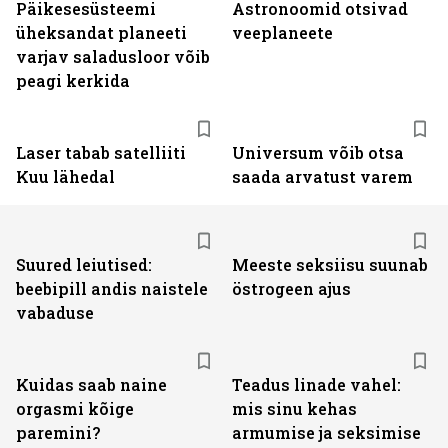
Päikesesüsteemi
Astronoomid otsivad
üheksandat planeeti
veeplaneete
varjav saladusloor võib
peagi kerkida
Laser tabab satelliiti
Universum võib otsa
Kuu lähedal
saada arvatust varem
Suured leiutised:
Meeste seksiisu suunab
beebipill andis naistele
östrogeen ajus
vabaduse
Kuidas saab naine
Teadus linade vahel:
orgasmi kõige
mis sinu kehas
paremini?
armumise ja seksimise