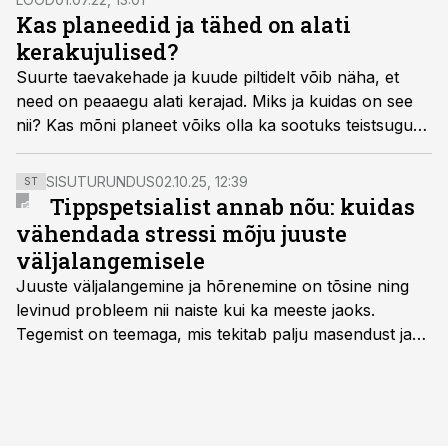
Kas planeedid ja tähed on alati
kerakujulised?
Suurte taevakehade ja kuude piltidelt võib näha, et
need on peaaegu alati kerajad. Miks ja kuidas on see
nii? Kas mõni planeet võiks olla ka sootuks teistsuguse
kujuga?
SISUTURUNDUS
02.10.25, 12:39
ST
Tippspetsialist annab nõu: kuidas
vähendada stressi mõju juuste
väljalangemisele
Juuste väljalangemine ja hõrenemine on tõsine ning
levinud probleem nii naiste kui ka meeste jaoks.
Tegemist on teemaga, mis tekitab palju masendust ja
ebakindlust ning mõjub negatiivselt elukvaliteedile. Mis
on kõige efektiivseim viis peatada juuste väljalangemine
ning juuksed taas tihedaks ja tugevaks saada?