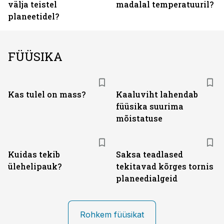
välja teistel
madalal temperatuuril?
planeetidel?
FÜÜSIKA
Kas tulel on mass?
Kaaluviht lahendab
füüsika suurima
mõistatuse
Kuidas tekib
Saksa teadlased
ülehelipauk?
tekitavad kõrges tornis
planeedialgeid
Rohkem füüsikat