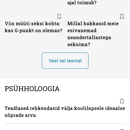
ajal toimub?
Viis müüti seksi kohta:
Millal hakkasid meie
kas G-punkt on olemas?
esivanemad
neandertallastega
seksima?
Veel sel teemal
PSÜHHOLOOGIA
Teadlased rehkendasid välja koolilapsele ideaalse
sõprade arvu