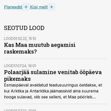
Planeedid
Küsi meilt
SEOTUD LOOD
LOOD
01.02.22, 15:10
Kas Maa muutub aegamisi
raskemaks?
LOOD
17.07.24, 16:01
Polaarjää sulamine venitab ööpäeva
pikemaks
Esmaspäeval avaldatud teadusuuringus öeldakse, et
kui Arktika ja Antarktika jäämassiivid aina suurema
hooga sulavad, viib see selleni, et Maa pöörleb
aeglasemalt. Seetõttu muutuvad päevad pikemaks.
LOOD
01.07.22, 13:01