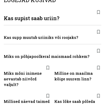
LUGEJAD KÜSIVAD
Kas supist saab uriin?
Kas supp muutub uriiniks või roojaks?
Miks on põhjapoolkeral maismaad rohkem?
Miks mõni inimene
Milline on maailma
aevastab niivõrd
kõige suurem linn?
valjult?
Millised näevad taimed
Kas lõke saab põleda