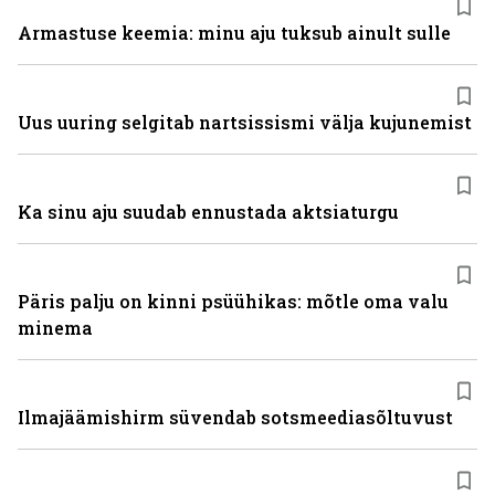
Armastuse keemia: minu aju tuksub ainult sulle
Uus uuring selgitab nartsissismi välja kujunemist
Ka sinu aju suudab ennustada aktsiaturgu
Päris palju on kinni psüühikas: mõtle oma valu
minema
Ilmajäämishirm süvendab sotsmeediasõltuvust