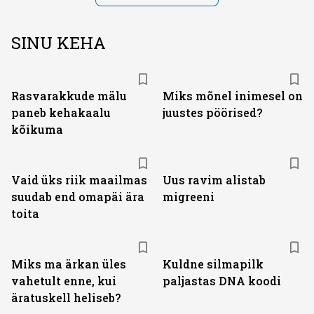
SINU KEHA
Rasvarakkude mälu
Miks mõnel inimesel on
paneb kehakaalu
juustes pöörised?
kõikuma
Vaid üks riik maailmas
Uus ravim alistab
suudab end omapäi ära
migreeni
toita
Miks ma ärkan üles
Kuldne silmapilk
vahetult enne, kui
paljastas DNA koodi
äratuskell heliseb?