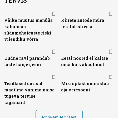
TERVIS
Väike muutus menüüs
Kiirete autode müra
kahandab
tekitab stressi
südamehaiguste riski
viiendiku võrra
Uudne ravi parandab
Eesti noored ei kaitse
laste haige geeni
oma kõrvakuulmist
Teadlased uurisid
Mikroplast ummistab
maailma vanima naise
aju veresooni
tugeva tervise
tagamaid
Rohkem tervisest