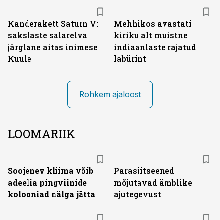
Kanderakett Saturn V:
Mehhikos avastati
sakslaste salarelva
kiriku alt muistne
järglane aitas inimese
indiaanlaste rajatud
Kuule
labürint
Rohkem ajaloost
LOOMARIIK
Soojenev kliima võib
Parasiitseened
adeelia pingviinide
mõjutavad ämblike
kolooniad nälga jätta
ajutegevust