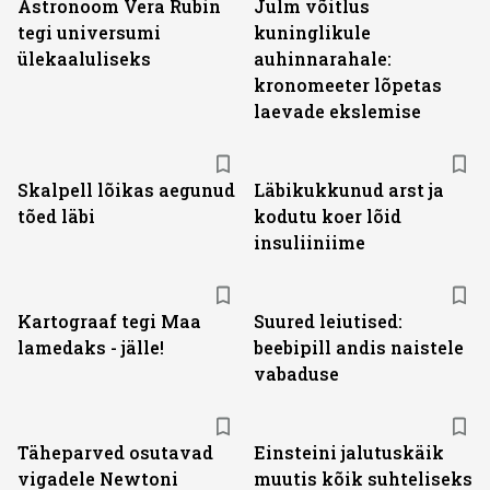
Astronoom Vera Rubin
Julm võitlus
tegi universumi
kuninglikule
ülekaaluliseks
auhinnarahale:
kronomeeter lõpetas
laevade ekslemise
Skalpell lõikas aegunud
Läbikukkunud arst ja
tõed läbi
kodutu koer lõid
insuliiniime
Kartograaf tegi Maa
Suured leiutised:
lamedaks - jälle!
beebipill andis naistele
vabaduse
Täheparved osutavad
Einsteini jalutuskäik
vigadele Newtoni
muutis kõik suhteliseks