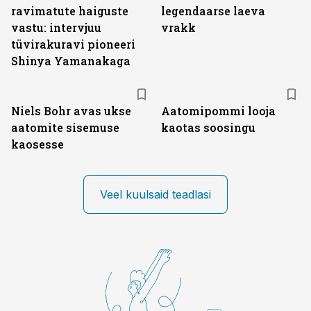
ravimatute haiguste
legendaarse laeva
vastu: intervjuu
vrakk
tüvirakuravi pioneeri
Shinya Yamanakaga
Niels Bohr avas ukse
Aatomipommi looja
aatomite sisemuse
kaotas soosingu
kaosesse
Veel kuulsaid teadlasi