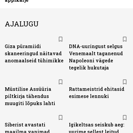
AJALUGU
Giza püramiidi
DNA-uuringust selgus
skaneeringud näitavad
Venemaalt taganenud
anomaalseid tühimikke
Napoleoni vägede
tegelik hukutaja
Müstilise Assüüria
Rattameistrid ehitasid
piltkirja tähendus
esimese lennuki
muugiti lõpuks lahti
Siberist avastati
Igikeltsas seiskub aeg:
maailma vanimad
uurime sellest leitud