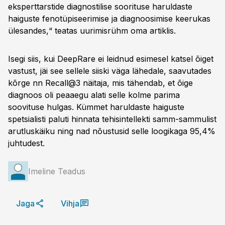
eksperttarstide diagnostilise soorituse haruldaste
haiguste fenotüpiseerimise ja diagnoosimise keerukas
ülesandes,“ teatas uurimisrühm oma artiklis.
Isegi siis, kui DeepRare ei leidnud esimesel katsel õiget
vastust, jäi see sellele siiski väga lähedale, saavutades
kõrge nn Recall@3 näitaja, mis tähendab, et õige
diagnoos oli peaaegu alati selle kolme parima
soovituse hulgas. Kümmet haruldaste haiguste
spetsialisti paluti hinnata tehisintellekti samm-sammulist
arutluskäiku ning nad nõustusid selle loogikaga 95,4%
juhtudest.
Imeline Teadus
Jaga
Vihja