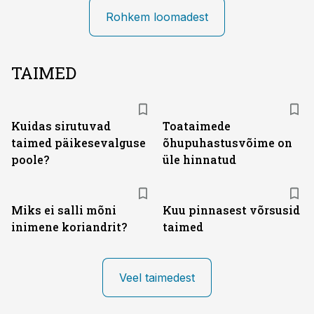
Rohkem loomadest
TAIMED
Kuidas sirutuvad
Toataimede
taimed päikesevalguse
õhupuhastusvõime on
poole?
üle hinnatud
Miks ei salli mõni
Kuu pinnasest võrsusid
inimene koriandrit?
taimed
Veel taimedest