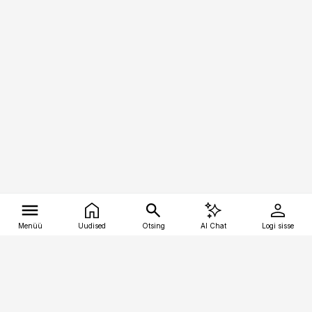
Menüü
Uudised
Otsing
AI Chat
Logi sisse
Vana-Lõuna 39/1, 19094 Tallinn
(+372) 667 0111