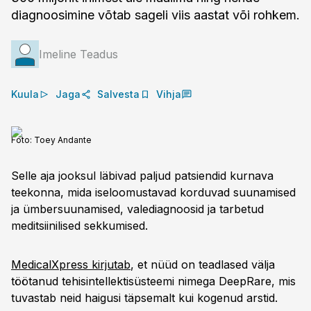
diagnoosimine võtab sageli viis aastat või rohkem.
Imeline Teadus
Kuula
Jaga
Salvesta
Vihja
Foto:
Toey Andante
Selle aja jooksul läbivad paljud patsiendid kurnava
teekonna, mida iseloomustavad korduvad suunamised
ja ümbersuunamised, valediagnoosid ja tarbetud
meditsiinilised sekkumised.
MedicalXpress kirjutab
, et nüüd on teadlased välja
töötanud tehisintellektisüsteemi nimega DeepRare, mis
tuvastab neid haigusi täpsemalt kui kogenud arstid.