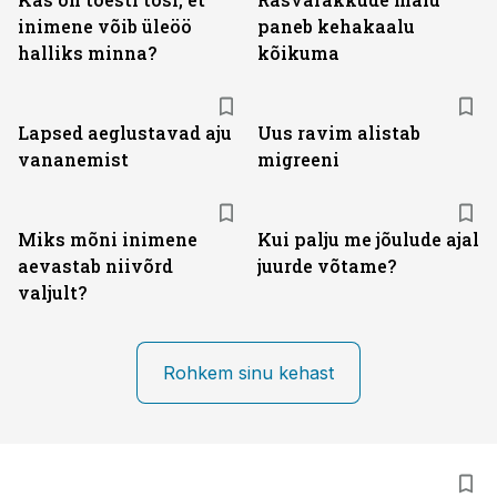
inimene võib üleöö
paneb kehakaalu
halliks minna?
kõikuma
Lapsed aeglustavad aju
Uus ravim alistab
vananemist
migreeni
Miks mõni inimene
Kui palju me jõulude ajal
aevastab niivõrd
juurde võtame?
valjult?
Rohkem sinu kehast