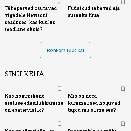
Täheparved osutavad
Füüsikud tahavad aja
vigadele Newtoni
surnuks lüüa
seaduses: kas kuulus
teadlane eksis?
Rohkem füüsikat
SINU KEHA
Kas hommikune
Mis on need
äratuse edasilükkamine
kummalised hõljuvad
on ebatervislik?
täpid mu silme ees?
Kas on tõesti tõsi, et
Rasvarakkude mälu