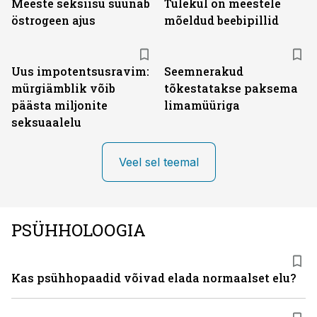
Meeste seksiisu suunab
Tulekul on meestele
östrogeen ajus
mõeldud beebipillid
Uus impotentsusravim:
Seemnerakud
mürgiämblik võib
tõkestatakse paksema
päästa miljonite
limamüüriga
seksuaalelu
Veel sel teemal
PSÜHHOLOOGIA
Kas psühhopaadid võivad elada normaalset elu?