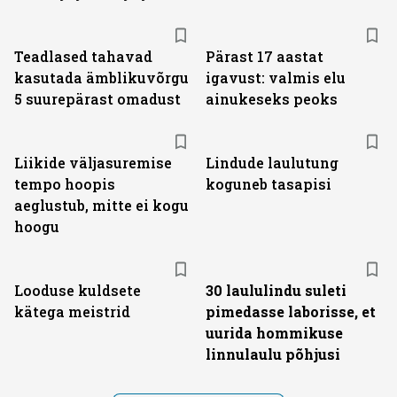
Teadlased tahavad
Pärast 17 aastat
kasutada ämblikuvõrgu
igavust: valmis elu
5 suurepärast omadust
ainukeseks peoks
Liikide väljasuremise
Lindude laulutung
tempo hoopis
koguneb tasapisi
aeglustub, mitte ei kogu
hoogu
Looduse kuldsete
30 laululindu suleti
kätega meistrid
pimedasse laborisse, et
uurida hommikuse
linnulaulu põhjusi