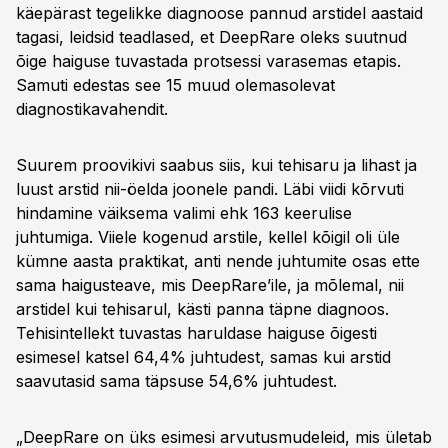
käepärast tegelikke diagnoose pannud arstidel aastaid
tagasi, leidsid teadlased, et DeepRare oleks suutnud
õige haiguse tuvastada protsessi varasemas etapis.
Samuti edestas see 15 muud olemasolevat
diagnostikavahendit.
Suurem proovikivi saabus siis, kui tehisaru ja lihast ja
luust arstid nii-öelda joonele pandi. Läbi viidi kõrvuti
hindamine väiksema valimi ehk 163 keerulise
juhtumiga. Viiele kogenud arstile, kellel kõigil oli üle
kümne aasta praktikat, anti nende juhtumite osas ette
sama haigusteave, mis DeepRare’ile, ja mõlemal, nii
arstidel kui tehisarul, kästi panna täpne diagnoos.
Tehisintellekt tuvastas haruldase haiguse õigesti
esimesel katsel 64,4% juhtudest, samas kui arstid
saavutasid sama täpsuse 54,6% juhtudest.
„DeepRare on üks esimesi arvutusmudeleid, mis ületab