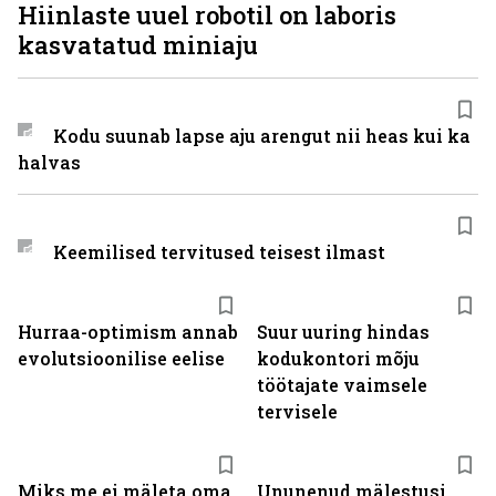
Hiinlaste uuel robotil on laboris
kasvatatud miniaju
Kodu suunab lapse aju arengut nii heas kui ka
halvas
Keemilised tervitused teisest ilmast
Hurraa-optimism annab
Suur uuring hindas
evolutsioonilise eelise
kodukontori mõju
töötajate vaimsele
tervisele
Miks me ei mäleta oma
Ununenud mälestusi