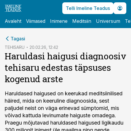
Telli Imeline Teadus
Avaleht
Viimased
Inimene
Meditsiin
Universum
Te
cebook
cebook
Tagasi
Twitter)
Twitter)
TEHISARU
20.02.26, 12:42
Haruldasi haigusi diagnoosiv
kedIn
kedIn
tehisaru edestas täpsuses
ail
ail
kogenud arste
k
k
Haruldased haigused on keerukad meditsiinilised
häired, mida on keeruline diagnoosida, sest
paljudel neist on väga erinevad sümptomid, mis
võivad kattuda levinumate haiguste omadega.
Praegu mõjutavad haruldased haigused ligikaudu
300 miljonit inimest üle maailma ning nende