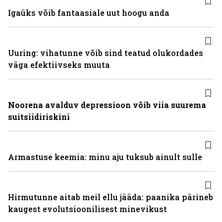
Igaüks võib fantaasiale uut hoogu anda
Uuring: vihatunne võib sind teatud olukordades
väga efektiivseks muuta
Noorena avalduv depressioon võib viia suurema
suitsiidiriskini
Armastuse keemia: minu aju tuksub ainult sulle
Hirmutunne aitab meil ellu jääda: paanika pärineb
kaugest evolutsioonilisest minevikust