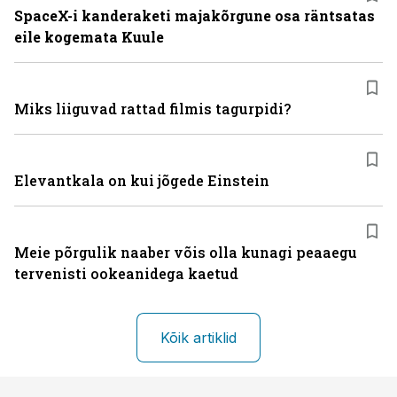
SpaceX-i kanderaketi majakõrgune osa räntsatas
eile kogemata Kuule
Miks liiguvad rattad filmis tagurpidi?
Elevantkala on kui jõgede Einstein
Meie põrgulik naaber võis olla kunagi peaaegu
tervenisti ookeanidega kaetud
Kõik artiklid