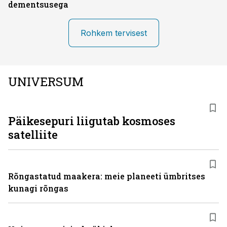
dementsusega
Rohkem tervisest
UNIVERSUM
Päikesepuri liigutab kosmoses
satelliite
Rõngastatud maakera: meie planeeti ümbritses
kunagi rõngas