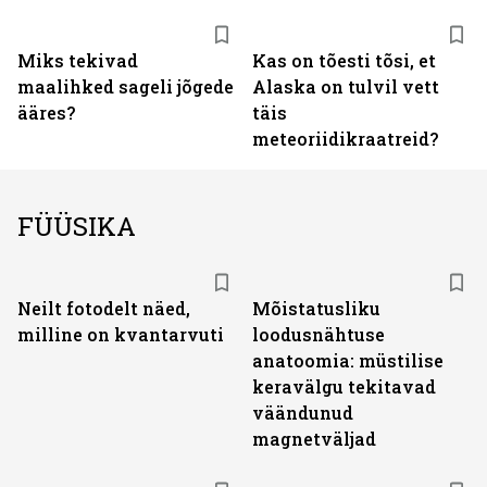
Miks tekivad
Kas on tõesti tõsi, et
maalihked sageli jõgede
Alaska on tulvil vett
ääres?
täis
meteoriidikraatreid?
FÜÜSIKA
Neilt fotodelt näed,
Mõistatusliku
milline on kvantarvuti
loodusnähtuse
anatoomia: müstilise
keravälgu tekitavad
väändunud
magnetväljad