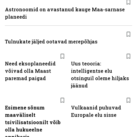
Astronoomid on avastanud kauge Maa-sarnase
planeedi
Tulnukate jäljed ootavad merepõhjas
Need eksoplaneedid
Uus teooria:
võivad olla Maast
intelligentse elu
paremad paigad
otsinguil oleme hiljaks
jäänud
Esimene sõnum
Vulkaanid puhuvad
maaväliselt
Europale elu sisse
tsivilisatsioonilt võib
olla hukueelne
appikarje