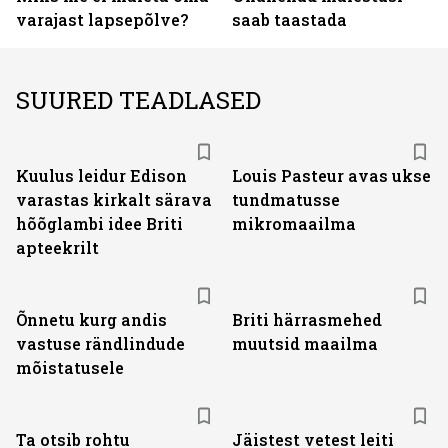
varajast lapsepõlve?
saab taastada
SUURED TEADLASED
Kuulus leidur Edison
Louis Pasteur avas ukse
varastas kirkalt särava
tundmatusse
hõõglambi idee Briti
mikromaailma
apteekrilt
Õnnetu kurg andis
Briti härrasmehed
vastuse rändlindude
muutsid maailma
mõistatusele
Ta otsib rohtu
Jäistest vetest leiti