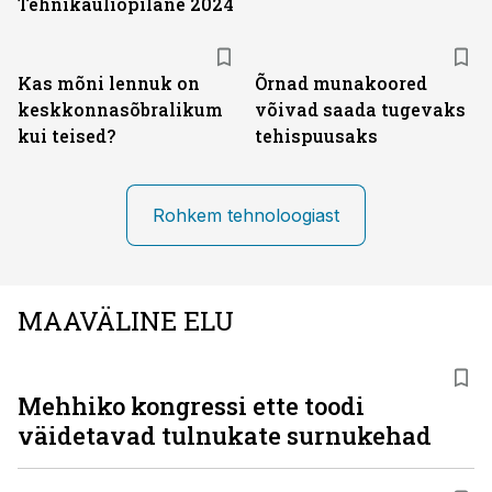
Tehnikaüliõpilane 2024
Kas mõni lennuk on
Õrnad munakoored
keskkonna­sõbralikum
võivad saada tugevaks
kui teised?
tehispuusaks
Rohkem tehnoloogiast
MAAVÄLINE ELU
Mehhiko kongressi ette toodi
väidetavad tulnukate surnukehad