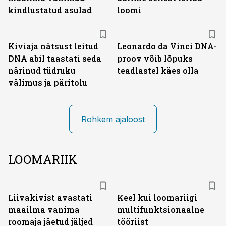
kindlustatud asulad
loomi
Kiviaja nätsust leitud
Leonardo da Vinci DNA-
DNA abil taastati seda
proov võib lõpuks
närinud tüdruku
teadlastel käes olla
välimus ja päritolu
Rohkem ajaloost
LOOMARIIK
Liivakivist avastati
Keel kui loomariigi
maailma vanima
multifunktsionaalne
roomaja jäetud jäljed
tööriist