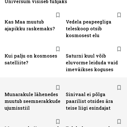
Universum visiseb tühjaks
Kas Maa muutub
Vedela peapeegliga
ajapikku raskemaks?
teleskoop otsib
kosmosest elu
Kui palju on kosmoses
Saturni kuul võib
satelliite?
eluvorme leiduda vaid
imeväikses koguses
Munarakule lähenedes
Sinivaal ei põlga
muutub seemnerakkude
paarilist otsides ära
ujumisstiil
teise liigi esindajat