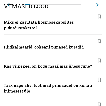
VIIMASED LOOD
Miks ei kasutata kosmosekapslites
pidurdusrakette?
Hiidkalmaarid, ookeani punased kuradid
Kas viipekeel on kogu maailmas ühesugune?
Tark nagu ahv: tublimad primaadid on kohati
inimesest üle