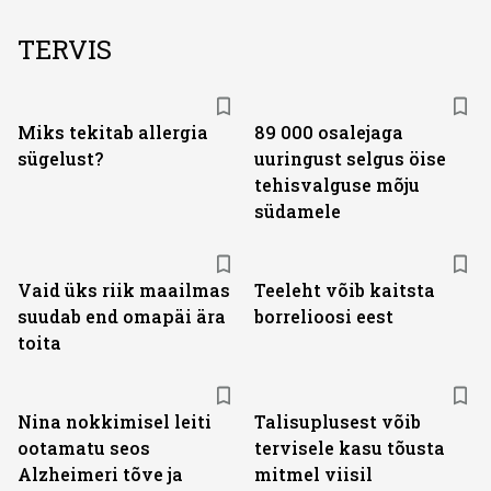
TERVIS
Miks tekitab allergia
89 000 osalejaga
sügelust?
uuringust selgus öise
tehisvalguse mõju
südamele
Vaid üks riik maailmas
Teeleht võib kaitsta
suudab end omapäi ära
borrelioosi eest
toita
Nina nokkimisel leiti
Talisuplusest võib
ootamatu seos
tervisele kasu tõusta
Alzheimeri tõve ja
mitmel viisil