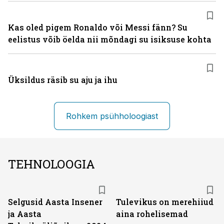
Kas oled pigem Ronaldo või Messi fänn? Su
eelistus võib öelda nii mõndagi su isiksuse kohta
Üksildus räsib su aju ja ihu
Rohkem psühholoogiast
TEHNOLOOGIA
Selgusid Aasta Insener
Tulevikus on merehiiud
ja Aasta
aina rohelisemad