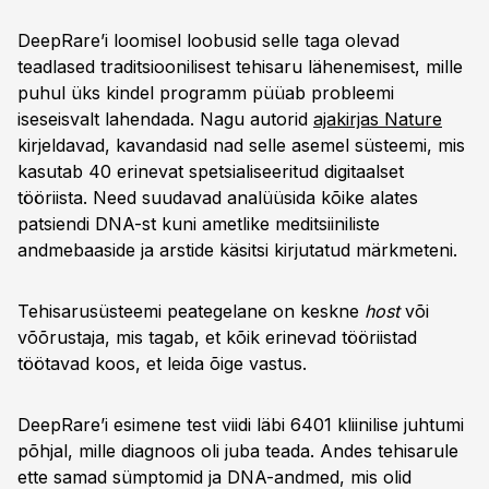
DeepRare’i loomisel loobusid selle taga olevad
teadlased traditsioonilisest tehisaru lähenemisest, mille
puhul üks kindel programm püüab probleemi
iseseisvalt lahendada. Nagu autorid
ajakirjas Nature
kirjeldavad, kavandasid nad selle asemel süsteemi, mis
kasutab 40 erinevat spetsialiseeritud digitaalset
tööriista. Need suudavad analüüsida kõike alates
patsiendi DNA-st kuni ametlike meditsiiniliste
andmebaaside ja arstide käsitsi kirjutatud märkmeteni.
Tehisarusüsteemi peategelane on keskne
host
või
võõrustaja, mis tagab, et kõik erinevad tööriistad
töötavad koos, et leida õige vastus.
DeepRare’i esimene test viidi läbi 6401 kliinilise juhtumi
põhjal, mille diagnoos oli juba teada. Andes tehisarule
ette samad sümptomid ja DNA-andmed, mis olid