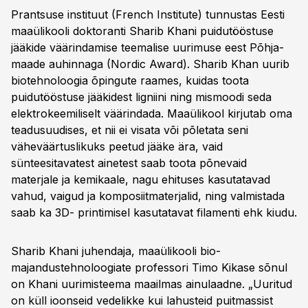
Prantsuse instituut (French Institute) tunnustas Eesti
maa­ülikooli doktoranti Sharib Khani puidu­tööstuse
jääkide väärindamise teemalise uurimuse eest Põhja­
maade auhinnaga (Nordic Award). Sharib Khan uurib
biotehnoloogia õpingute raames, kuidas toota
puidutööstuse jääkidest ligniini ning mismoodi seda
elektro­keemiliselt väärindada. Maaülikool kirjutab oma
teadusuudises, et nii ei visata või põletata seni
väheväärtuslikuks peetud jääke ära, vaid
sünteesitavatest ainetest saab toota põnevaid
materjale ja kemikaale, nagu ehituses kasutatavad
vahud, vaigud ja komposiit­materjalid, ning valmistada
saab ka 3D-­ printimisel kasutatavat filamenti ehk kiudu.
Sharib Khani juhendaja, maaülikooli bio­
majandustehnoloogiate professori Timo Kikase sõnul
on Khani uurimisteema maailmas ainu­laadne. „Uuritud
on küll ioonseid vedelikke kui lahusteid puitmassist