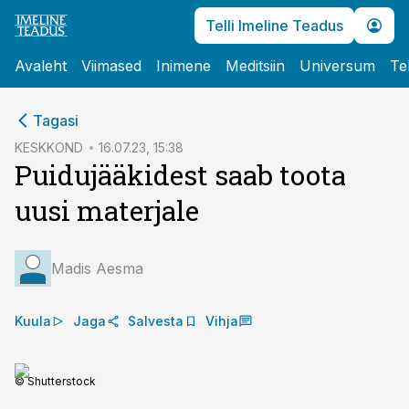
Telli Imeline Teadus
Avaleht
Viimased
Inimene
Meditsiin
Universum
Te
cebook
Tagasi
Twitter)
KESKKOND
16.07.23, 15:38
Puidujääkidest saab toota
kedIn
uusi materjale
ail
k
Madis Aesma
Kuula
Jaga
Salvesta
Vihja
© Shutterstock