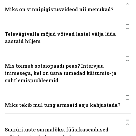
Miks on vinni­pigistusvideod nii menukad?
Televägivalla mõjud võivad lastel välja lüüa
aastaid hiljem
Mis toimub sotsiopaadi peas? Intervjuu
inimesega, kel on üsna tumedad käitumis- ja
suhtlemisprobleemid
Miks tekib mul tung armsaid asju kahjustada?
Suurürituste surmalõks: füüsikaseadused