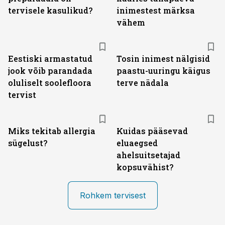
tervisele kasulikud?
inimestest märksa
vähem
Eestiski armastatud
Tosin inimest nälgisid
jook võib parandada
paastu-uuringu käigus
oluliselt soolefloora
terve nädala
tervist
Miks tekitab allergia
Kuidas pääsevad
sügelust?
eluaegsed
ahelsuitsetajad
kopsuvähist?
Rohkem tervisest