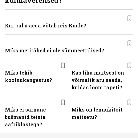
külmaverelised?
Kui palju aega võtab reis Kuule?
Miks meritähed ei ole sümmeetrilised?
Miks tekib
Kas liha maitsest on
koolnukangestus?
võimalik aru saada,
kuidas loom tapeti?
Miks ei sarnane
Miks on lennukitoit
bušmanid teiste
maitsetu?
aafriklastega?