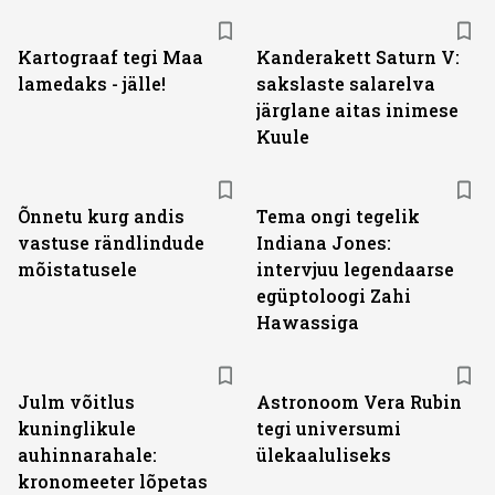
Kartograaf tegi Maa
Kanderakett Saturn V:
lamedaks - jälle!
sakslaste salarelva
järglane aitas inimese
Kuule
Õnnetu kurg andis
Tema ongi tegelik
vastuse rändlindude
Indiana Jones:
mõistatusele
intervjuu legendaarse
egüptoloogi Zahi
Hawassiga
Julm võitlus
Astronoom Vera Rubin
kuninglikule
tegi universumi
auhinnarahale:
ülekaaluliseks
kronomeeter lõpetas