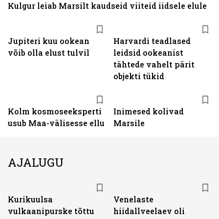
Kulgur leiab Marsilt kaudseid viiteid iidsele elule
Jupiteri kuu ookean
Harvardi teadlased
võib olla elust tulvil
leidsid ookeanist
tähtede vahelt pärit
objekti tükid
Kolm kosmoseeksperti
Inimesed kolivad
usub Maa-välisesse ellu
Marsile
AJALUGU
Kurikuulsa
Venelaste
vulkaanipurske tõttu
hiidallveelaev oli