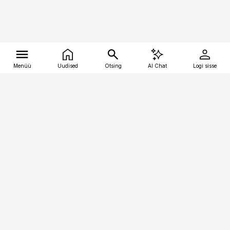
Menüü
Uudised
Otsing
AI Chat
Logi sisse
Vana-Lõuna 39/1, 19094 Tallinn
(+372) 667 0111
tellimiskeskus@aripaev.ee
Telli Imeline Teadus
Uudiskirjad
Kontakt
Sisu kasutamisõigused
Ajakirjaniku
eetikakoodeks