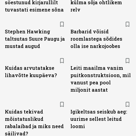
söestunud kirjarullilt
külma sõja ohtlikem
tuvastati esimene sõna
relv
Stephen Hawking
Barbarid võisid
taltsutas Suure Paugu ja
roomlastega sõdides
mustad augud
olla ise narkojoobes
Kuidas arvutatakse
Leiti maailma vanim
lihavõtte kuupäeva?
puitkonstruktsioon, mil
vanust pea pool
miljonit aastat
Kuidas tekivad
Igikeltsas seiskub aeg:
mõistatuslikud
uurime sellest leitud
rabalaibad ja miks need
loomi
säilivad?