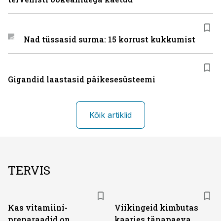
Nad tüssasid surma: 15 korrust kukkumist
Gigandid laastasid päikesesüsteemi
Kõik artiklid
TERVIS
Kas vitamiini­
Viikingeid kimbutas
preparaadid on
kaaries tänapaeva