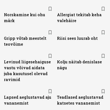
Norskamine kui ohu
Allergiat tekitab keha
märk
valehäire
Gripp võtab meestelt
Riisi sees luurab oht
teovõime
Levinud liigesehaiguse
Kolju näitab denislase
vastu võivad aidata
nägu
juba kasutusel olevad
ravimid
Lapsed aeglustavad aju
Teadlased aeglustavad
vananemist
katsetes vananemist