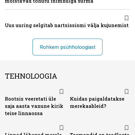
mõistavad tohutu inimhulga surma
Uus uuring selgitab nartsissismi välja kujunemist
Rohkem psühholoogiast
TEHNOLOOGIA
Rootsis veeretati üle
Kuidas paigaldatakse
saja aasta vanune kirik
merekaableid?
teise linnaossa
Linnad lähevad merele
Teemandid on teadlaste