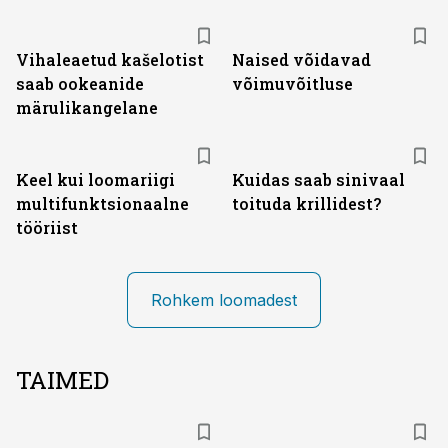
Vihaleaetud kašelotist
Naised võidavad
saab ookeanide
võimuvõitluse
märulikangelane
Keel kui loomariigi
Kuidas saab sinivaal
multifunktsionaalne
toituda krillidest?
tööriist
Rohkem loomadest
TAIMED