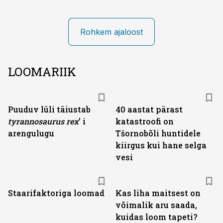
Rohkem ajaloost
LOOMARIIK
Puuduv lüli täiustab
40 aastat pärast
tyranno­saurus rex
’ i
katastroofi on
arengulugu
Tšornobõli huntidele
kiirgus kui hane selga
vesi
Staarifaktoriga loomad
Kas liha maitsest on
võimalik aru saada,
kuidas loom tapeti?