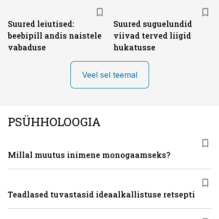
Suured leiutised:
Suured suguelundid
beebipill andis naistele
viivad terved liigid
vabaduse
hukatusse
Veel sel teemal
PSÜHHOLOOGIA
Millal muutus inimene monogaamseks?
Teadlased tuvastasid ideaalkallistuse retsepti