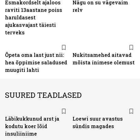
Esmakordselt ajaloos
Nägu on su vägevaim
raviti 13aastane poiss
relv
haruldasest
ajukasvajast täiesti
terveks
Õpeta oma last just nii:
Nukitsamehed aitavad
hea õppimise saladused
mõista inimese olemust
muugiti lahti
SUURED TEADLASED
Läbikukkunud arst ja
Loewi suur avastus
kodutu koer lõid
sündis magades
insuliiniime