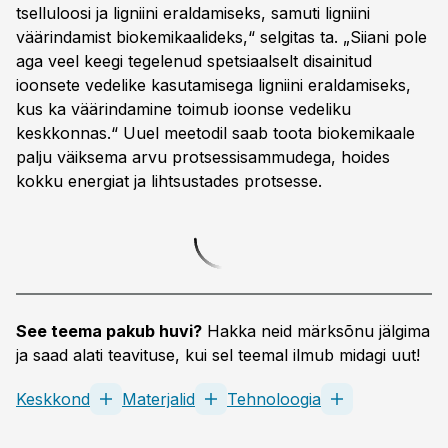
tselluloosi ja ligniini eraldamiseks, samuti ligniini
väärindamist bio­kemikaalideks,“ selgitas ta. „Siiani pole
aga veel keegi tegelenud spetsiaalselt disainitud
ioonsete vedelike kasutamisega ligniini eraldamiseks,
kus ka väärindamine toimub ioonse vedeliku
keskkonnas.“ Uuel meetodil saab toota biokemikaale
palju väiksema arvu protsessisammudega, hoides
kokku energiat ja lihtsustades protsesse.
See teema pakub huvi?
Hakka neid märksõnu jälgima
ja saad alati teavituse, kui sel teemal ilmub midagi uut!
Keskkond
Materjalid
Tehnoloogia