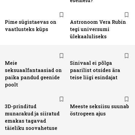
esemeid?
Pime sügistaevas on
Astronoom Vera Rubin
vaatlusteks küps
tegi universumi
ülekaaluliseks
Meie
Sinivaal ei põlga
seksuaalfantaasiad on
paarilist otsides ära
paika pandud geenide
teise liigi esindajat
poolt
3D-prinditud
Meeste seksiisu suunab
munarakud ja siiratud
östrogeen ajus
emakas tagavad
täieliku soovahetuse