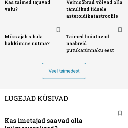
Kas taimed tajuvad
Veinisõbrad võivad olla
valu?
tänulikud iidsele
asteroidikatastroofile
Miks ajab sibula
Taimed hoiatavad
hakkimine nutma?
naabreid
putukarünnaku eest
Veel taimedest
LUGEJAD KÜSIVAD
Kas imetajad saavad olla