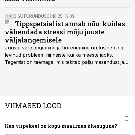
SISUTURUNDUS
02.10.25, 12:39
ST
Tippspetsialist annab nõu: kuidas
vähendada stressi mõju juuste
väljalangemisele
Juuste väljalangemine ja hõrenemine on tõsine ning
levinud probleem nii naiste kui ka meeste jaoks.
Tegemist on teemaga, mis tekitab palju masendust ja
ebakindlust ning mõjub negatiivselt elukvaliteedile. Mis
on kõige efektiivseim viis peatada juuste väljalangemine
ning juuksed taas tihedaks ja tugevaks saada?
VIIMASED LOOD
Kas viipekeel on kogu maailmas ühesugune?