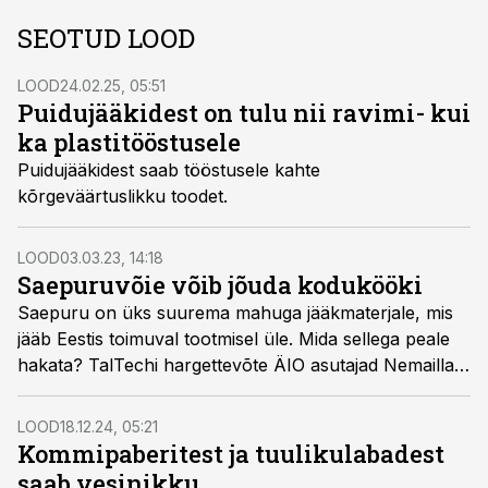
SEOTUD LOOD
LOOD
24.02.25, 05:51
Puidujääkidest on tulu nii ravimi- kui
ka plastitööstusele
Puidujääkidest saab tööstusele kahte
kõrgeväärtuslikku toodet.
LOOD
03.03.23, 14:18
Saepuruvõie võib jõuda kodukööki
Saepuru on üks suurema mahuga jääkmaterjale, mis
jääb Eestis toimuval tootmisel üle. Mida sellega peale
hakata? TalTechi hargettevõte ÄIO asutajad Nemailla
Bonturi ja Petri-Jaan Lahtvee leidsid sellele küsimusele
vastuse ning leiutasid saepurust valmistatud toiduaine.
LOOD
18.12.24, 05:21
Kommipaberitest ja tuulikulabadest
saab vesinikku