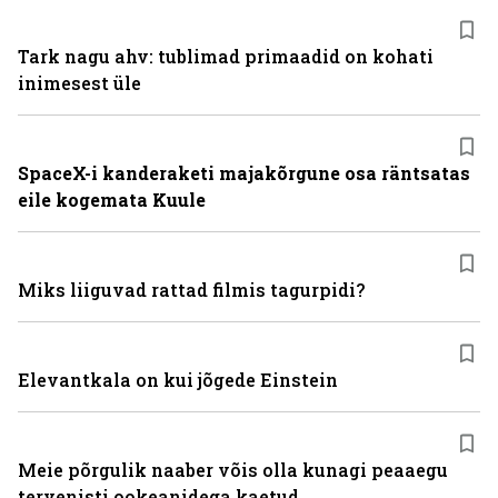
Tark nagu ahv: tublimad primaadid on kohati
inimesest üle
SpaceX-i kanderaketi majakõrgune osa räntsatas
eile kogemata Kuule
Miks liiguvad rattad filmis tagurpidi?
Elevantkala on kui jõgede Einstein
Meie põrgulik naaber võis olla kunagi peaaegu
tervenisti ookeanidega kaetud