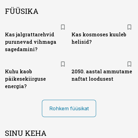
FÜÜSIKA
Kas jalgrattarehvid
Kas kosmoses kuuleb
purunevad vihmaga
helisid?
sagedamini?
Kuhu kaob
2050. aastal ammutame
päikesekiirguse
naftat loodusest
energia?
Rohkem füüsikat
SINU KEHA