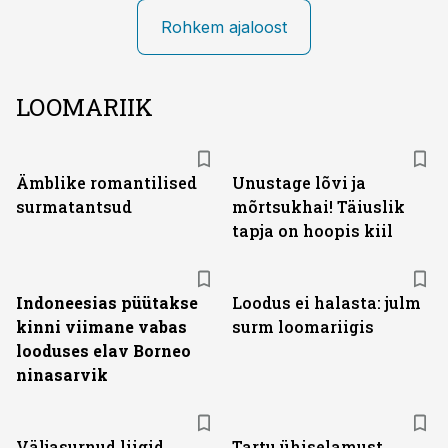
Rohkem ajaloost
LOOMARIIK
Ämblike romantilised
Unustage lõvi ja
surmatantsud
mõrtsukhai! Täiuslik
tapja on hoopis kiil
Indoneesias püütakse
Loodus ei halasta: julm
kinni viimane vabas
surm loomariigis
looduses elav Borneo
ninasarvik
Väljasurnud liigid
Tartu ühiselamust