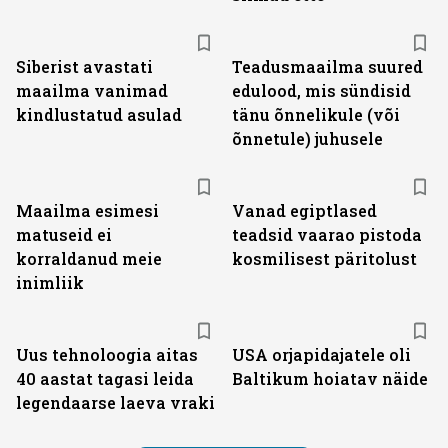
Siberist avastati
Teadusmaailma suured
maailma vanimad
edulood, mis sündisid
kindlustatud asulad
tänu õnnelikule (või
õnnetule) juhusele
Maailma esimesi
Vanad egiptlased
matuseid ei
teadsid vaarao pistoda
korraldanud meie
kosmilisest päritolust
inimliik
Uus tehnoloogia aitas
USA orjapidajatele oli
40 aastat tagasi leida
Baltikum hoiatav näide
legendaarse laeva vraki