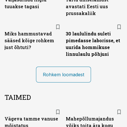
tuuakse tagasi
avastati Eesti uus
prussakaliik
Miks hammustavad
30 laululindu suleti
sääsed kõige rohkem
pimedasse laborisse, et
just õhtuti?
uurida hommikuse
linnulaulu põhjusi
Rohkem loomadest
TAIMED
Vägeva tamme vanuse
Mahepõllumajandus
mõistatus
võiks toita ära kogu