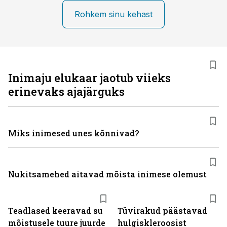
Rohkem sinu kehast
Inimaju elukaar jaotub viieks
erinevaks ajajärguks
Miks inimesed unes kõnnivad?
Nukitsamehed aitavad mõista inimese olemust
Teadlased keeravad su
Tüvirakud päästavad
mõistusele tuure juurde
hulgiskleroosist