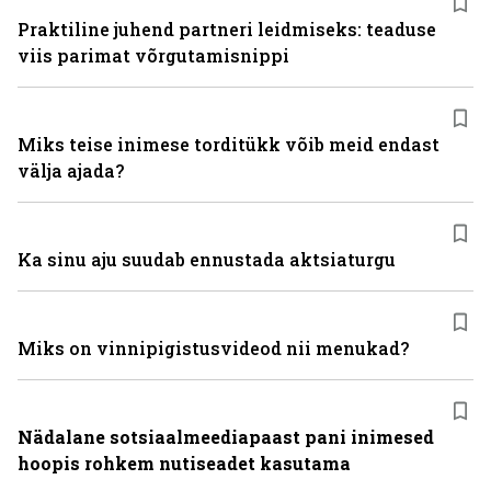
Praktiline juhend partneri leidmiseks: teaduse
viis parimat võrgutamisnippi
Miks teise inimese torditükk võib meid endast
välja ajada?
Ka sinu aju suudab ennustada aktsiaturgu
Miks on vinni­pigistusvideod nii menukad?
Nädalane sotsiaalmeediapaast pani inimesed
hoopis rohkem nutiseadet kasutama