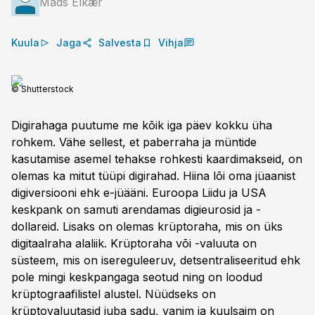
Mads Elkær
Kuula
Jaga
Salvesta
Vihja
© Shutterstock
Digirahaga puutume me kõik iga päev kokku üha
rohkem. Vähe sellest, et paberraha ja müntide
kasutamise asemel tehakse rohkesti kaardimakseid, on
olemas ka mitut tüüpi digirahad. Hiina lõi oma jüaanist
digi­versiooni ehk e-jüääni. Euroopa Liidu ja USA
keskpank on samuti arendamas digieurosid ja -
dollareid. Lisaks on olemas krüptoraha, mis on üks
digitaalraha alaliik. Krüptoraha või -valuuta on
süsteem, mis on isereguleeruv, detsentraliseeritud ehk
pole mingi keskpangaga seotud ning on loodud
krüptograafilistel alustel. Nüüdseks on
krüptovaluutasid juba sadu, vanim ja kuulsaim on