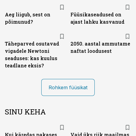
Aeg liigub, sest on
Füüsikaseadused on
põimunud?
ajast lahku kasvanud
Täheparved osutavad
2050. aastal ammutame
vigadele Newtoni
naftat loodusest
seaduses: kas kuulus
teadlane eksis?
Rohkem füüsikat
SINU KEHA
Kui käredas pakases
Vaid üks riik maailmas