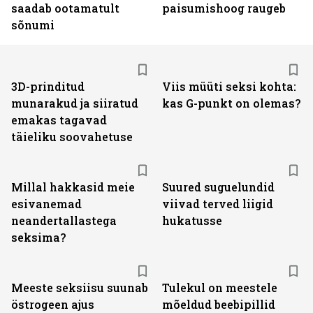
saadab ootamatult
paisumishoog raugeb
sõnumi
3D-prinditud
Viis müüti seksi kohta:
munarakud ja siiratud
kas G-punkt on olemas?
emakas tagavad
täieliku soovahetuse
Millal hakkasid meie
Suured suguelundid
esivanemad
viivad terved liigid
neandertallastega
hukatusse
seksima?
Meeste seksiisu suunab
Tulekul on meestele
östrogeen ajus
mõeldud beebipillid