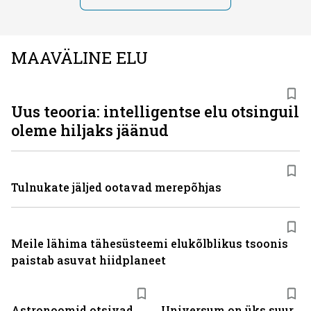
MAAVÄLINE ELU
Uus teooria: intelligentse elu otsinguil
oleme hiljaks jäänud
Tulnukate jäljed ootavad merepõhjas
Meile lähima tähesüsteemi elukõlblikus tsoonis
paistab asuvat hiidplaneet
Astronoomid otsivad
Universum on üks suur