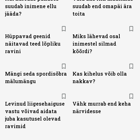
suudab inimene ellu
suudab end omapäi ära
jääda?
toita
Hüppavad geenid
Miks lähevad osal
näitavad teed lõpliku
inimestel silmad
ravini
kõõrdi?
Mängi seda spordisõbra
Kas kihelus võib olla
mälumängu
nakkav?
Levinud liigesehaiguse
Vähk murrab end keha
vastu võivad aidata
närvidesse
juba kasutusel olevad
ravimid