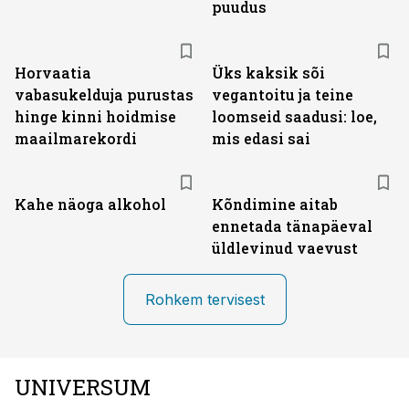
puudus
Horvaatia
Üks kaksik sõi
vabasukelduja purustas
vegantoitu ja teine
hinge kinni hoidmise
loomseid saadusi: loe,
maailmarekordi
mis edasi sai
Kahe näoga alkohol
Kõndimine aitab
ennetada tänapäeval
üldlevinud vaevust
Rohkem tervisest
UNIVERSUM