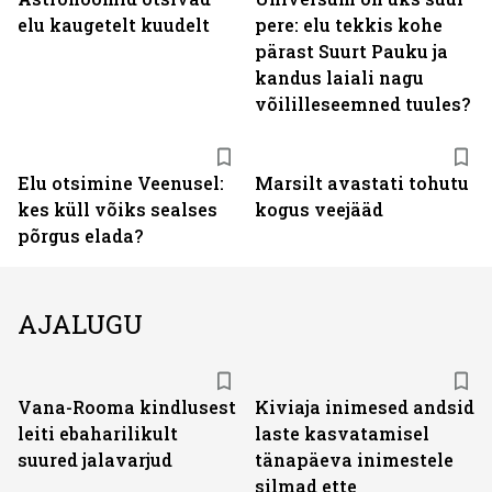
elu kaugetelt kuudelt
pere: elu tekkis kohe
pärast Suurt Pauku ja
kandus laiali nagu
võililleseemned tuules?
Elu otsimine Veenusel:
Marsilt avastati tohutu
kes küll võiks sealses
kogus veejääd
põrgus elada?
AJALUGU
Vana-Rooma kindlusest
Kiviaja inimesed andsid
leiti ebaharilikult
laste kasvatamisel
suured jalavarjud
tänapäeva inimestele
silmad ette