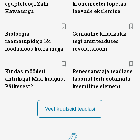
egüptoloogi Zahi
kronomeeter lõpetas
Hawassiga
laevade ekslemise
Bioloogia
Geniaalne kiidukukk
raamatupidaja lõi
tegi arstiteaduses
loodusloos korra majja
revolutsiooni
Kuidas mõõdeti
Renessansiaja teadlase
antiikajal Maa kaugust
laborist leiti ootamatu
Päikesest?
keemiline element
Veel kuulsaid teadlasi