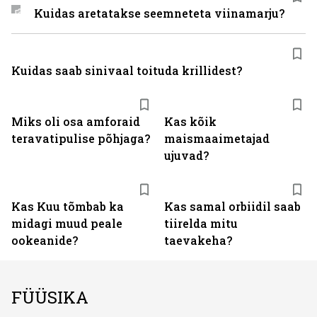
Kuidas aretatakse seemneteta viinamarju?
Kuidas saab sinivaal toituda krillidest?
Miks oli osa amforaid
Kas kõik
teravatipulise põhjaga?
maismaaimetajad
ujuvad?
Kas Kuu tõmbab ka
Kas samal orbiidil saab
midagi muud peale
tiirelda mitu
ookeanide?
taevakeha?
FÜÜSIKA