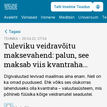
Telli Imeline Teadus
Avaleht
Viimased
Inimene
Meditsiin
Universum
Te
cebook
Tagasi
Twitter)
TEHNIKA
26.04.23, 07:54
Tuleviku veidravõitu
kedIn
maksevahend: palun, see
ail
maksab viis kvantraha...
k
Digivaluutad levivad maailmas aina enam. Neil on
ka omad puudused. Ehk võiks ses olukorras
lahenduseks olla kvantraha – valuutasüsteem, mis
põhineb füüsika kõige veidramatel seadustel.