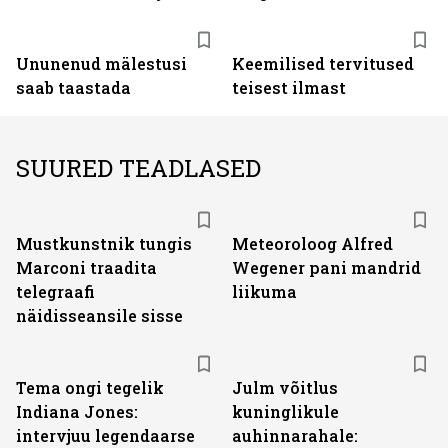
Ununenud mälestusi
Keemilised tervitused
saab taastada
teisest ilmast
SUURED TEADLASED
Mustkunstnik tungis
Meteoroloog Alfred
Marconi traadita
Wegener pani mandrid
telegraafi
liikuma
näidisseansile sisse
Tema ongi tegelik
Julm võitlus
Indiana Jones:
kuninglikule
intervjuu legendaarse
auhinnarahale: