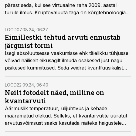
pärast seda, kui see virtuaalne raha 2009. aastal
turule ilmus. Krüptovaluuta taga on kõrgtehnoloogia,
mis võib meie kauplemisviisi pöördeliselt muuta.
LOOD
07.08.24, 06:27
Eimillestki tehtud arvuti ennustab
järgmist tormi
Isegi absoluutsesse vaakumisse ehk täielikku tühjusse
võivad näiliselt eikusagilt ilmuda osakesed just nagu
pisikesed kummitused. Seda veidrat kvantfüüsikalist
fenomeni on võimalik kasutada täiesti uut tüüpi arvutis,
millega saab praegusest palju täpsemini ilma
LOOD
22.09.24, 06:40
prognoosida.
Neilt fotodelt näed, milline on
kvantarvuti
Äärmuslik temperatuur, ülijuhtivus ja kehade
määramatud olekud. Selleks, et kvantarvutite üüratut
arvutusvõimsust saaks kasutada näiteks haigustele
ravi nuputamiseks või koodide murdmiseks, peab