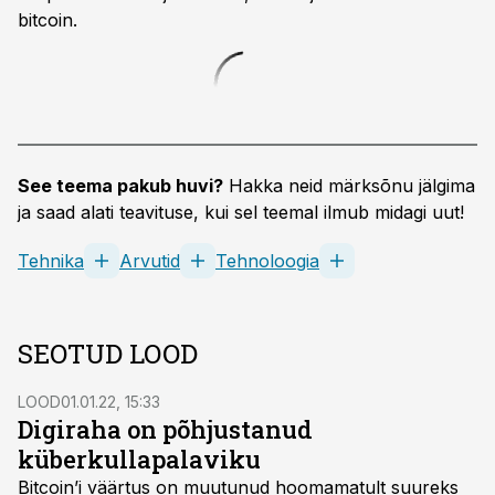
bitcoin.
See teema pakub huvi?
Hakka neid märksõnu jälgima
ja saad alati teavituse, kui sel teemal ilmub midagi uut!
Tehnika
Arvutid
Tehnoloogia
SEOTUD LOOD
LOOD
01.01.22, 15:33
Digiraha on põhjustanud
küberkullapalaviku
Bitcoin’i väärtus on muutunud hoomamatult suureks