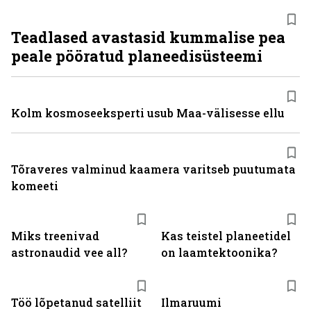
Teadlased avastasid kummalise pea
peale pööratud planeedisüsteemi
Kolm kosmoseeksperti usub Maa-välisesse ellu
Tõraveres valminud kaamera varitseb puutumata
komeeti
Miks treenivad
Kas teistel planeetidel
astronaudid vee all?
on laamtektoonika?
Töö lõpetanud satelliit
Ilmaruumi