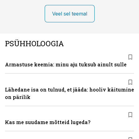
Veel sel teemal
PSÜHHOLOOGIA
Armastuse keemia: minu aju tuksub ainult sulle
Lähedane isa on tulnud, et jääda: hooliv käitumine
on pärilik
Kas me suudame mõtteid lugeda?