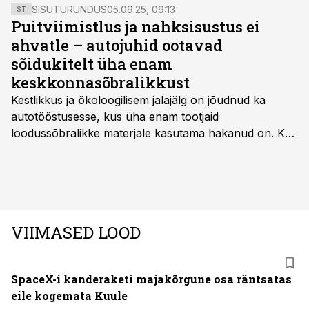
terve hulk mitmesuguseid seadmeid suutma omavahel
SISUTURUNDUS
05.09.25, 09:13
ST
infot vahetada.
Puitviimistlus ja nahksisustus ei
ahvatle – autojuhid ootavad
sõidukitelt üha enam
keskkonnasõbralikkust
Kestlikkus ja ökoloogilisem jalajälg on jõudnud ka
autotööstusesse, kus üha enam tootjaid
loodussõbralikke materjale kasutama hakanud on. Kui
palju mõjutab see sõidukit hankides ostjat ja kas
keskkonnasäästlikud materjalid on praktilised ning
kvaliteetsed, säilitades seejuures ka sõidukvaliteedi
ning –mugavuse?
VIIMASED LOOD
SpaceX-i kanderaketi majakõrgune osa räntsatas
eile kogemata Kuule