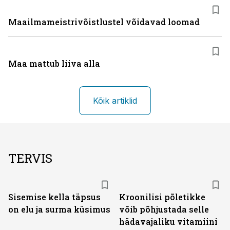
Maailmameistrivõistlustel võidavad loomad
Maa mattub liiva alla
Kõik artiklid
TERVIS
Sisemise kella täpsus
Kroonilisi põletikke
on elu ja surma küsimus
võib põhjustada selle
hädavajaliku vitamiini