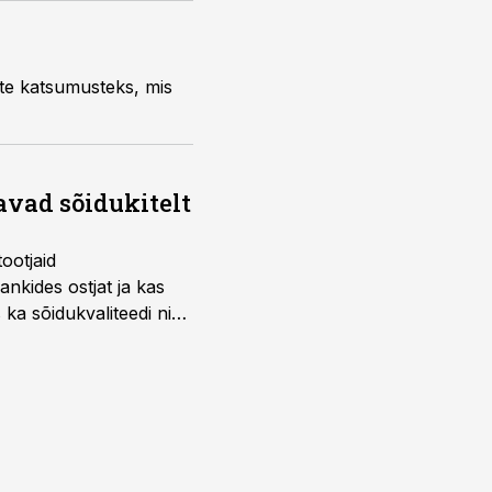
tte katsumusteks, mis
avad sõidukitelt
ootjaid
nkides ostjat ja kas
 ka sõidukvaliteedi ning