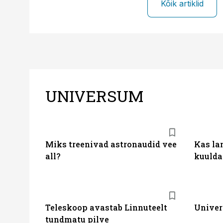
Kõik artiklid
UNIVERSUM
Miks treenivad astronaudid vee
Kas la
all?
kuulda
Teleskoop avastab Linnuteelt
Univer
tundmatu pilve