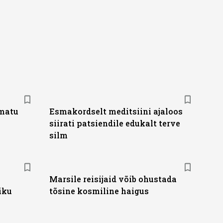
amatu
Esmakordselt meditsiini ajaloos
siirati patsiendile edukalt terve
silm
Marsile reisijaid võib ohustada
iku
tõsine kosmiline haigus