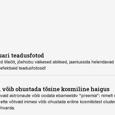
uari teadusfotod
 lilleõit, jõehobu väikesed abilised, jaaniussida helendavad 
efektseid teadusfotosid!
d võib ohustada tõsine kosmiline haigus
avaid astronaute võib oodata ebameeldiv "preemia": nimelt o
 ette võtvaid inimesi võib ohustada eriline kosmilistest olude
ähvarda.