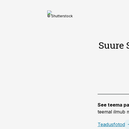
© Shutterstock
Suure S
See teema pa
teemal ilmub m
Teadusfotod