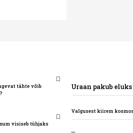
Uraan pakub eluks
ngevat tähte võib
?
Valgusest kiirem kosmo
sum visiseb tühjaks