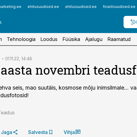
arketing.ee
ehitusuudised.ee
ehitusuudised.ee
finantsuudised.ee
m
Tehnoloogia
Loodus
Füüsika
Ajalugu
Raamatud
01.11.22, 14:48
 aasta novembri teadus
ehva seis, mao suutäis, kosmose mõju inimsilmale... vaa
adusfotosid!
Teadus
Jaga
Salvesta
Vihja