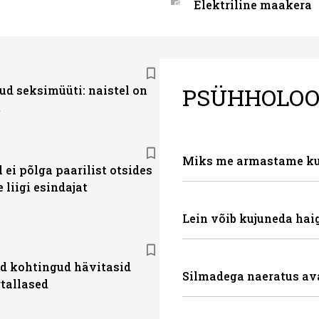
Elektriline maakera
PSÜHHOLOO
ud seksimüüti: naistel on
t
Miks me armastame ku
 ei põlga paarilist otsides
e liigi esindajat
Lein võib kujuneda hai
d kohtingud hävitasid
Silmadega naeratus av
tallased