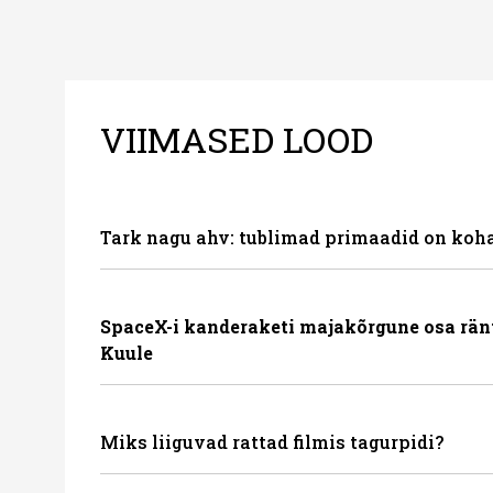
VIIMASED LOOD
Tark nagu ahv: tublimad primaadid on koha
SpaceX-i kanderaketi majakõrgune osa rän
Kuule
Miks liiguvad rattad filmis tagurpidi?