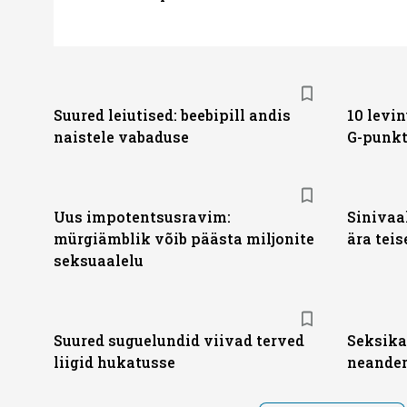
Suured leiutised: beebipill andis
10 levin
naistele vabaduse
G-punk
Uus impotentsusravim:
Sinivaal
mürgiämblik võib päästa miljonite
ära teis
seksuaalelu
Suured suguelundid viivad terved
Seksika
liigid hukatusse
neander