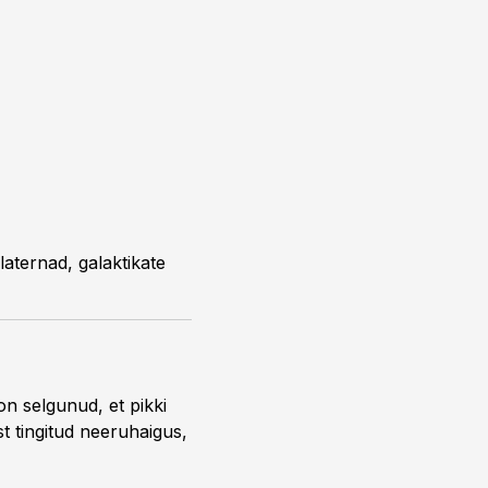
laternad, galaktikate
n selgunud, et pikki
st tingitud neeruhaigus,