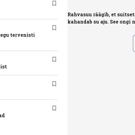
Rahvasuu räägib, et suitse
kahandab su aju. See ongi n
egu tervenisti
ist
ad