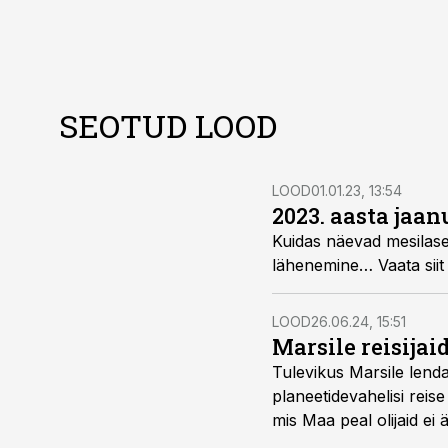
SEOTUD LOOD
LOOD
01.01.23, 13:54
2023. aasta jaan
Kuidas näevad mesilased
lähenemine… Vaata siit 
LOOD
26.06.24, 15:51
Marsile reisijai
Tulevikus Marsile lend
planeetidevahelisi reise
mis Maa peal olijaid ei 