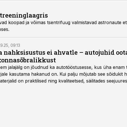
treeninglaagris
gavad koopad ja võimas tsentrifuug valmistavad astronaute e
ses.
9.25, 09:13
a nahksisustus ei ahvatle – autojuhid oot
onnasõbralikkust
isem jalajälg on jõudnud ka autotööstusesse, kus üha enam t
jale kasutama hakanud on. Kui palju mõjutab see sõidukit ha
rjalid on praktilised ning kvaliteetsed, säilitades seejuures