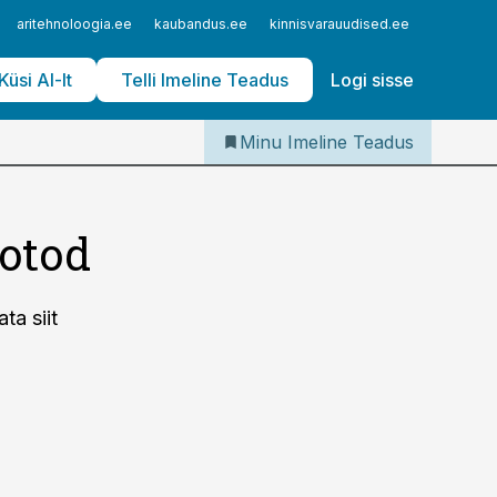
Iseteenindus
aritehnoloogia.ee
kaubandus.ee
kinnisvarauudised.ee
logistika
Telli Imeline Teadus
Küsi AI-lt
Telli Imeline Teadus
Logi sisse
Minu Imeline Teadus
fotod
ta siit