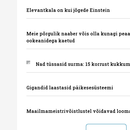
Elevantkala on kui jõgede Einstein
Meie põrgulik naaber võis olla kunagi peaa
ookeanidega kaetud
Nad tüssasid surma: 15 korrust kukkum
Gigandid laastasid päikesesüsteemi
Maailmameistrivõistlustel võidavad loom