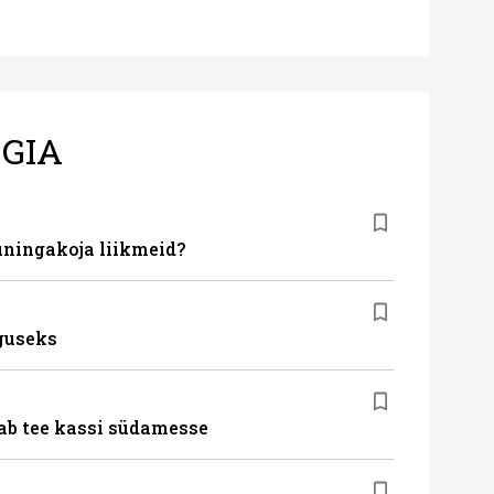
GIA
ningakoja liikmeid?
guseks
ab tee kassi südamesse