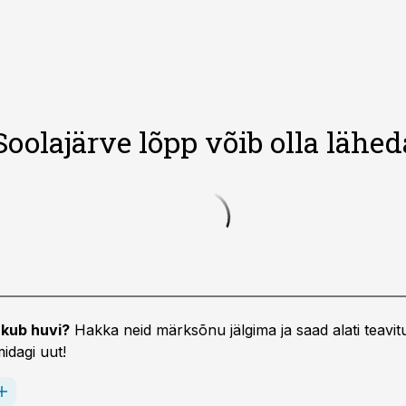
oolajärve lõpp võib olla lähed
kub huvi?
Hakka neid märksõnu jälgima ja saad alati teavitu
idagi uut!