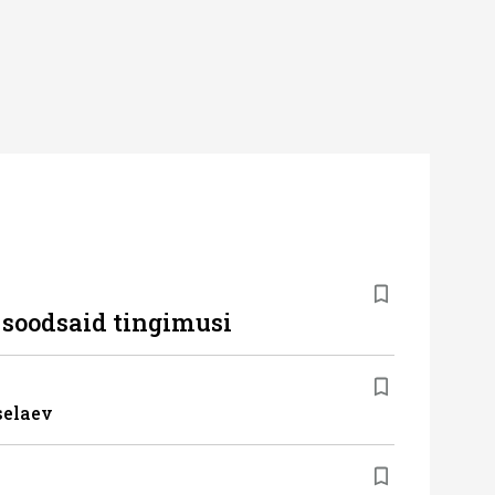
 soodsaid tingimusi
selaev