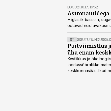
LOOD
21.10.17, 19:52
Astronautidega 
Hiiglaslik bassein, sü
ootavad neid avakosmo
ST
SISUTURUNDUS
05.0
Puitviimistlus j
üha enam keskk
Kestlikkus ja ökoloogil
loodussõbralikke mater
keskkonnasäästlikud mate
–mugavuse?