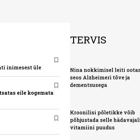
TERVIS
ti inimesest üle
Nina nokkimisel leiti oot
seos Alzheimeri tõve ja
dementsusega
tsatas eile kogemata
Kroonilisi põletikke võib
põhjustada selle hädavajal
vitamiini puudus