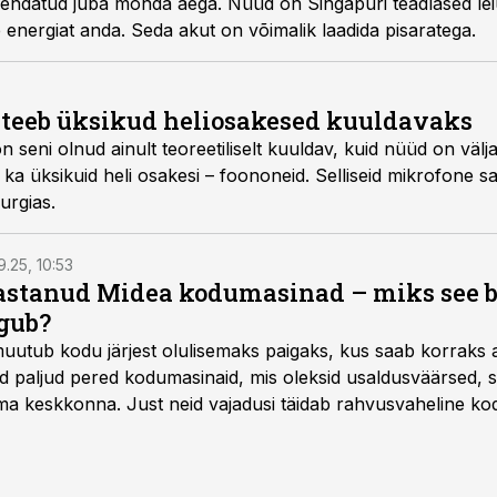
arendatud juba mõnda aega. Nüüd on Singapuri teadlased le
e energiat anda. Seda akut on võimalik laadida pisaratega.
teeb üksikud heliosakesed kuuldavaks
n seni olnud ainult teoreetiliselt kuuldav, kuid nüüd on välj
ka üksikuid heli osakesi – foononeid. Selliseid mikrofone s
urgias.
9.25, 10:53
vastanud Midea kodumasinad – miks see 
gub?
muutub kodu järjest olulisemaks paigaks, kus saab korraks 
ad paljud pered kodumasinaid, mis oleksid usaldusväärsed, s
 keskkonna. Just neid vajadusi täidab rahvusvaheline kod
mastel aastatel kiiresti tuntust kogunud.