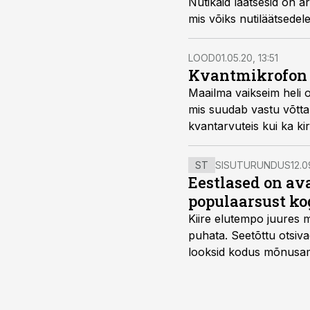
Nutikaid läätsesid on 
mis võiks nutiläätsedel
LOOD
01.05.20, 13:51
Kvantmikrofon 
Maailma vaikseim heli o
mis suudab vastu võtta 
kvantarvuteis kui ka kir
ST
SISUTURUNDUS
12.0
Eestlased on a
populaarsust ko
Kiire elutempo juures 
puhata. Seetõttu otsiv
looksid kodus mõnusama
Midea, mis on Eestis vii