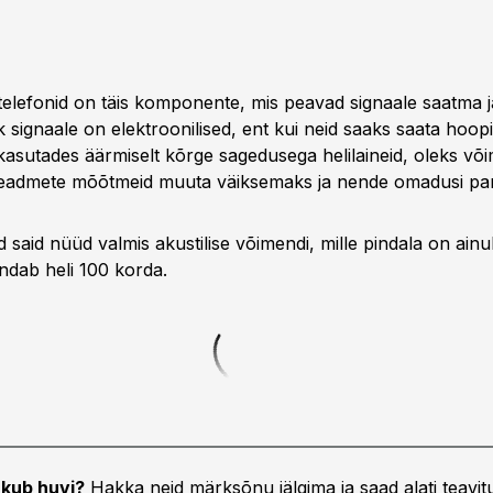
elefonid on täis komponente, mis peavad signaale saatma j
 signaale on elektroonilised, ent kui neid saaks saata hoop
 kasutades äärmiselt kõrge sagedusega helilaineid, oleks või
seadmete mõõtmeid muuta väiksemaks ja nende omadusi pa
 said nüüd valmis akustilise võimendi, mille pindala on ainu
ndab heli 100 korda.
kub huvi?
Hakka neid märksõnu jälgima ja saad alati teavitu