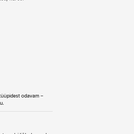
 tüüpidest odavam –
u.