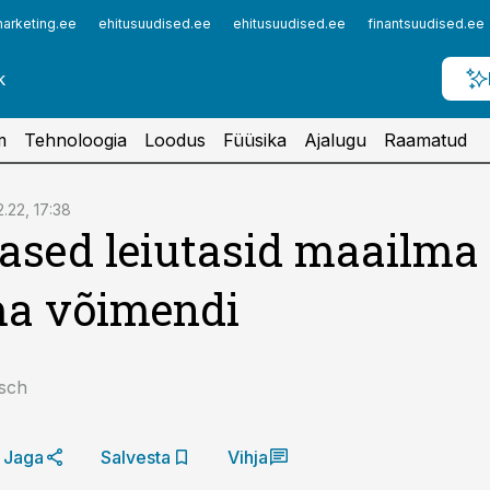
arketing.ee
ehitusuudised.ee
ehitusuudised.ee
finantsuudised.ee
m
Tehnoloogia
Loodus
Füüsika
Ajalugu
Raamatud
2.22, 17:38
ased leiutasid maailma
ma võimendi
sch
Jaga
Salvesta
Vihja