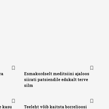
ra
Esmakordselt meditsiini ajaloos
siirati patsiendile edukalt terve
silm
e kasu
Teeleht võib kaitsta borrelioosi