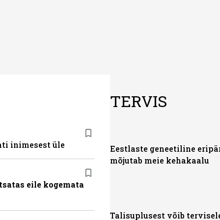
TERVIS
ti inimesest üle
Eestlaste geneetiline eripä
mõjutab meie kehakaalu
tsatas eile kogemata
Talisuplusest võib tervisel