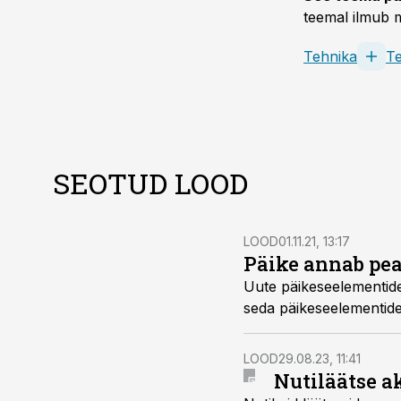
teemal ilmub m
Tehnika
T
SEOTUD LOOD
LOOD
01.11.21, 13:17
Päike annab pea
Uute päikeseelementide
seda päikeseelementide
LOOD
29.08.23, 11:41
Nutiläätse a