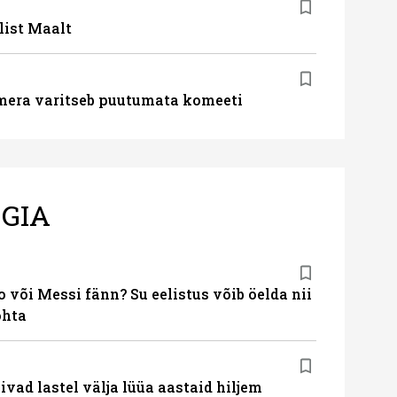
list Maalt
mera varitseb puutumata komeeti
GIA
 või Messi fänn? Su eelistus võib öelda nii
ohta
vad lastel välja lüüa aastaid hiljem