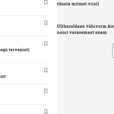
tõusta mitmel viisil
Üliharuldane vähivorm ki
noori varasemast enam
egu tervenisti
ist