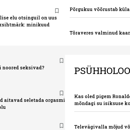
Põrgukuu võõrustab küla
ise elu otsinguil on uus
sihtmärk: minikuud
Tõraveres valminud kaa
PSÜHHOLOO
ti noored seksivad?
Kas oled pigem Ronaldo
d aitavad seletada orgasmi
mõndagi su isiksuse k
olu
Televägivalla mõjud või