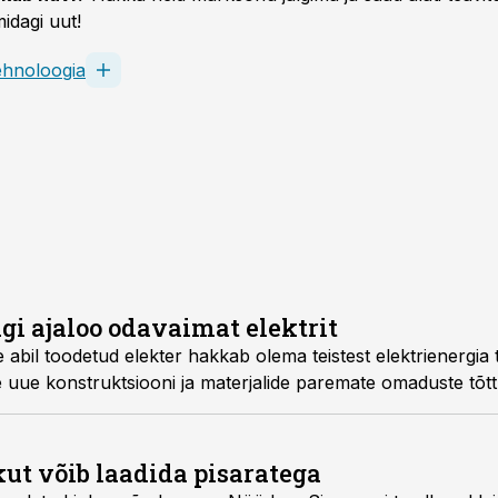
idagi uut!
ehnoloogia
gi ajaloo odavaimat elektrit
 abil toodetud elekter hakkab olema teistest elektrienergia
 uue konstruktsiooni ja materjalide paremate omaduste tõtt
kut võib laadida pisaratega