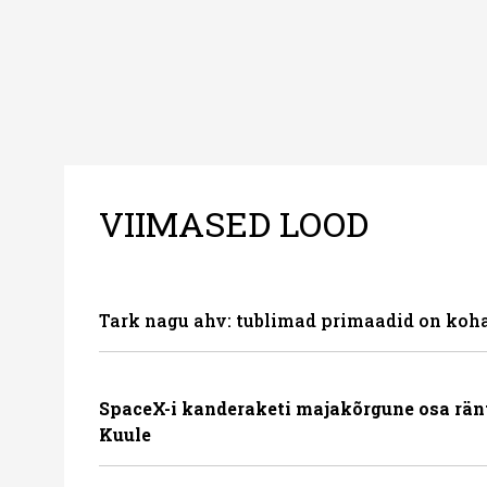
VIIMASED LOOD
Tark nagu ahv: tublimad primaadid on koha
SpaceX-i kanderaketi majakõrgune osa rän
Kuule