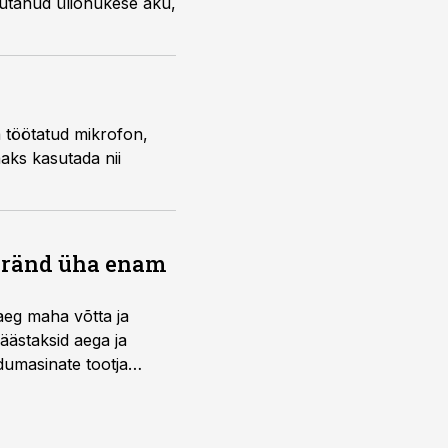
iutanud üliõhukese aku,
a töötatud mikrofon,
aaks kasutada nii
bränd üha enam
aeg maha võtta ja
äästaksid aega ja
umasinate tootja