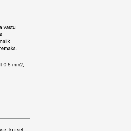
a vastu
is
malik
remaks.
lt 0,5 mm2,
se, kui sel