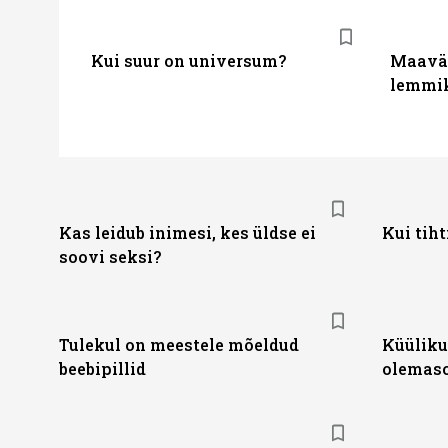
Kui suur on universum?
Maaväl
lemmik
Kas leidub inimesi, kes üldse ei
Kui tih
soovi seksi?
Tulekul on meestele mõeldud
Küüliku
beebipillid
olemas