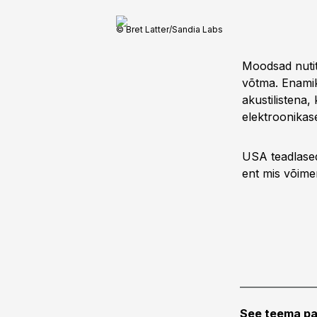
© Bret Latter/Sandia Labs
Moodsad nutit
võtma. Enamik
akustilistena,
elektroonika
USA teadlased
ent mis võime
See teema pa