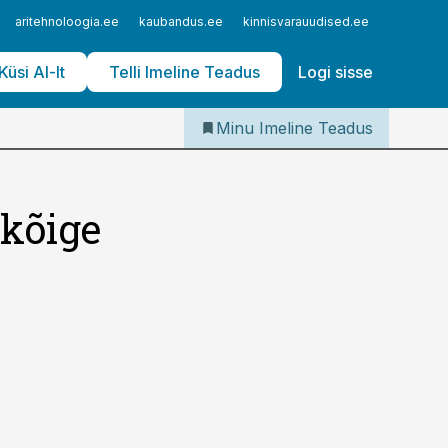
Iseteenindus
aritehnoloogia.ee
kaubandus.ee
kinnisvarauudised.ee
logistika
Telli Imeline Teadus
Küsi AI-lt
Telli Imeline Teadus
Logi sisse
Minu Imeline Teadus
 kõige