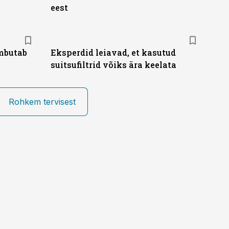
eest
mbutab
Eksperdid leiavad, et kasutud
suitsufiltrid võiks ära keelata
Rohkem tervisest