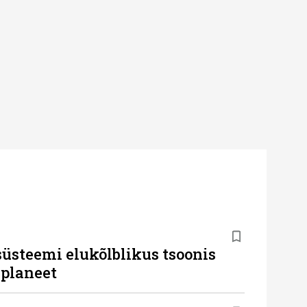
üsteemi elukõlblikus tsoonis
dplaneet