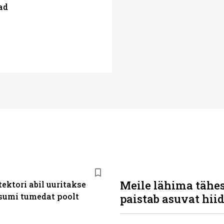
ad
Meile lähima tähes
ektori abil uuritakse
sumi tumedat poolt
paistab asuvat hii