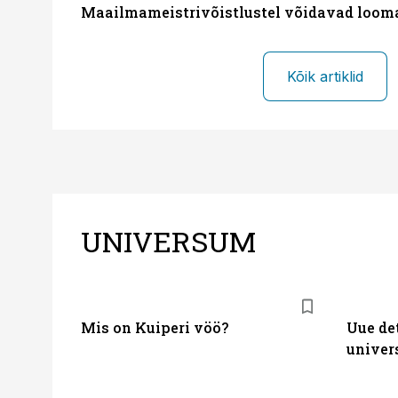
Maailmameistrivõistlustel võidavad loom
Kõik artiklid
UNIVERSUM
Mis on Kuiperi vöö?
Uue det
univer