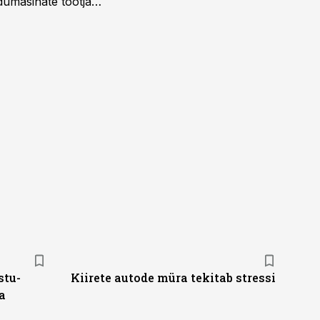
umasinate tootja
stu-
Kiirete autode müra tekitab stressi
a