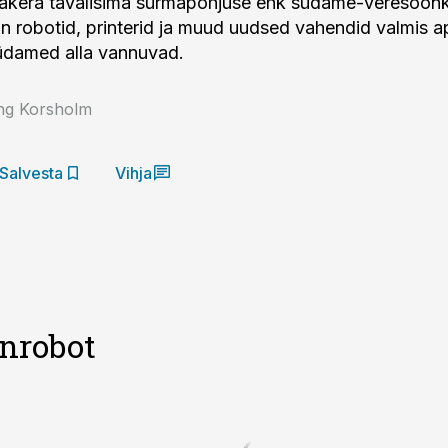
aakera tavalisima surmapõhjuse ehk südame-veresoon
n robotid, printerid ja muud uudsed vahendid valmis a
üdamed alla vannuvad.
ing Korsholm
Salvesta
Vihja
onrobot