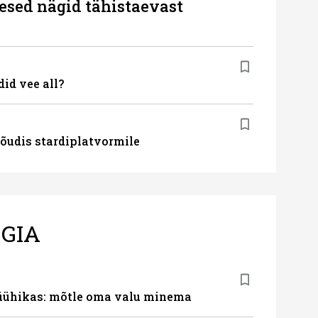
esed nägid tähistaevast
id vee all?
õudis stardiplatvormile
GIA
süühikas: mõtle oma valu minema