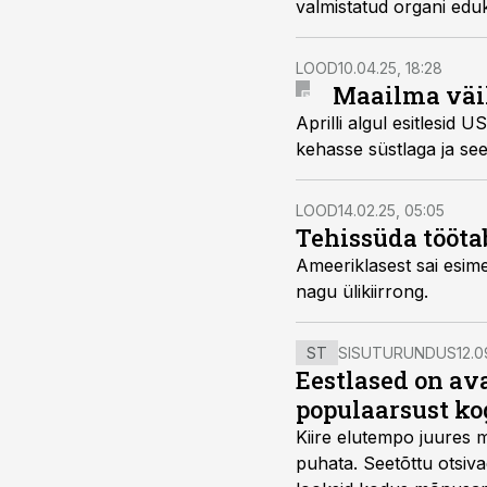
valmistatud organi eduka
LOOD
10.04.25, 18:28
Maailma väik
Aprilli algul esitlesid
kehasse süstlaga ja see
LOOD
14.02.25, 05:05
Tehissüda tööta
Ameeriklasest sai esim
nagu ülikiirrong.
ST
SISUTURUNDUS
12.0
Eestlased on a
populaarsust ko
Kiire elutempo juures 
puhata. Seetõttu otsiv