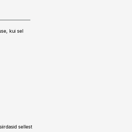
se, kui sel
irdasid sellest