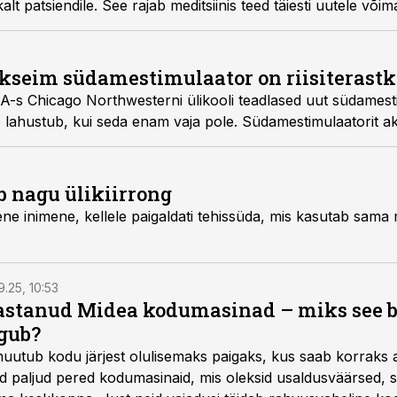
lt patsiendile. See rajab meditsiinis teed täiesti uutele võim
seim südamestimulaator on riisiterastk
 USA-s Chicago Northwesterni ülikooli teadlased uut südamesti
 lahustub, kui seda enam vaja pole. Südamestimulaatorit ak
b nagu ülikiirrong
ene inimene, kellele paigaldati tehissüda, mis kasutab sama
9.25, 10:53
vastanud Midea kodumasinad – miks see 
gub?
muutub kodu järjest olulisemaks paigaks, kus saab korraks 
ad paljud pered kodumasinaid, mis oleksid usaldusväärsed, s