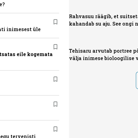
e?
Rahvasuu räägib, et suitse
kahandab su aju. See ongi n
ti inimesest üle
Tehisaru arvutab portree p
tsatas eile kogemata
välja inimese bioloogilise
egu tervenisti