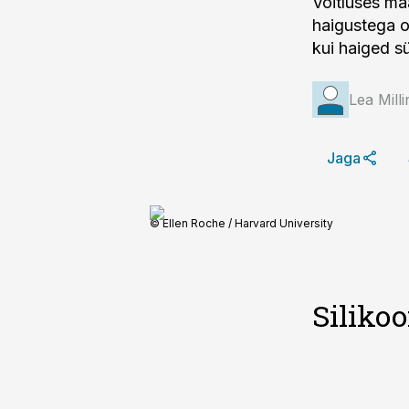
Võitluses m
haigustega o
kui haiged s
Lea Mill
Jaga
© Ellen Roche / Harvard University
Siliko