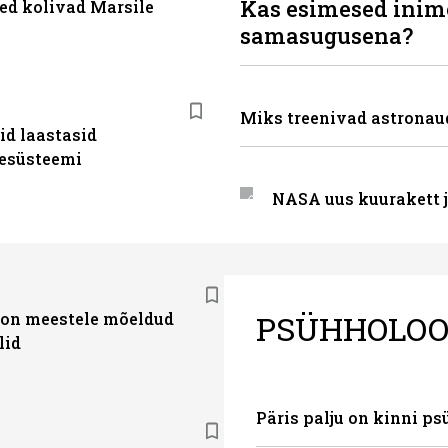
Kas esimesed inim
ed kolivad Marsile
samasugusena?
Miks treenivad astronaud
id laastasid
esüsteemi
NASA uus kuurakett j
PSÜHHOLOO
 on meestele mõeldud
lid
Päris palju on kinni p