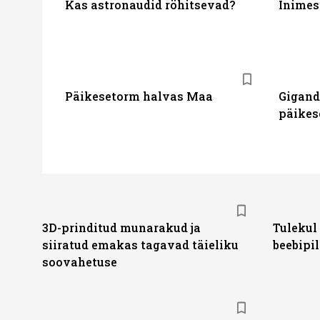
Kas astronaudid röhitsevad?
Inimes
Päikesetorm halvas Maa
Gigand
päikes
3D-prinditud munarakud ja
Tulekul
siiratud emakas tagavad täieliku
beebipil
soovahetuse