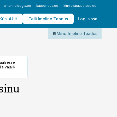
Iseteenindus
aritehnoloogia.ee
kaubandus.ee
kinnisvarauudised.ee
logistika
Telli Imeline Teadus
Küsi AI-lt
Telli Imeline Teadus
Logi sisse
Minu Imeline Teadus
taalsesse
la vajalik
 sinu