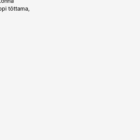
konna
ppi tõttama,