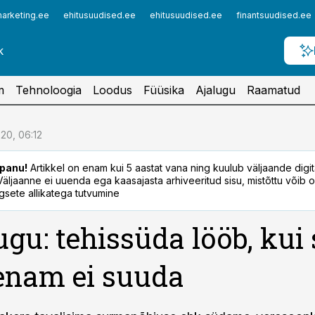
arketing.ee
ehitusuudised.ee
ehitusuudised.ee
finantsuudised.ee
m
Tehnoloogia
Loodus
Füüsika
Ajalugu
Raamatud
.20, 06:12
panu!
Artikkel on enam kui 5 aastat vana ning kuulub väljaande digi
. Väljaanne ei uuenda ega kaasajasta arhiveeritud sisu, mistõttu võib ol
sete allikatega tutvumine
ugu: tehissüda lööb, kui
enam ei suuda