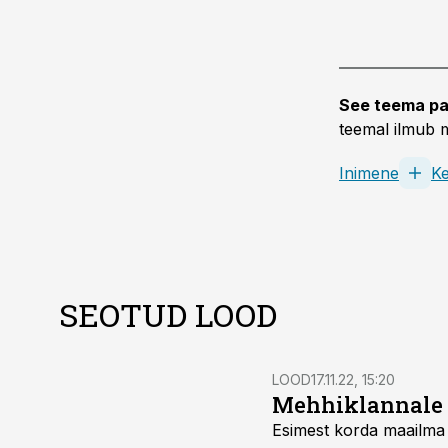
See teema pa
teemal ilmub m
Inimene
K
SEOTUD LOOD
LOOD
17.11.22, 15:20
Mehhiklannale p
Esimest korda maailma aj