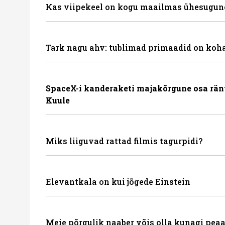
Kas viipekeel on kogu maailmas ühesugun
Tark nagu ahv: tublimad primaadid on koha
SpaceX-i kanderaketi majakõrgune osa rän
Kuule
Miks liiguvad rattad filmis tagurpidi?
Elevantkala on kui jõgede Einstein
Meie põrgulik naaber võis olla kunagi peaa