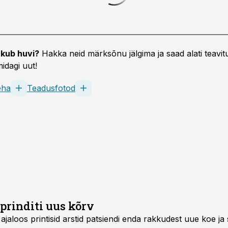
kub huvi?
Hakka neid märksõnu jälgima ja saad alati teavitu
idagi uut!
eha
Teadusfotod
rinditi uus kõrv
aloos printisid arstid patsiendi enda rakkudest uue koe ja si