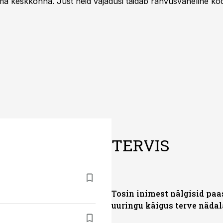
 keskkonna. Just neid vajadusi täidab rahvusvaheline kod
mastel aastatel kiiresti tuntust kogunud.
TERVIS
Tosin inimest nälgisid paa
uuringu käigus terve nädal