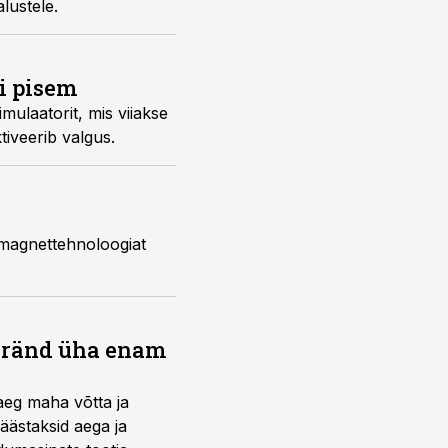
alustele.
i pisem
mulaatorit, mis viiakse
tiveerib valgus.
 magnettehnoloogiat
bränd üha enam
aeg maha võtta ja
äästaksid aega ja