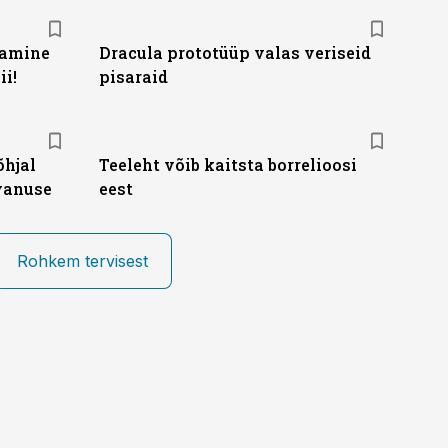
tamine
Dracula prototüüp valas veriseid
ii!
pisaraid
õhjal
Teeleht võib kaitsta borrelioosi
 vanuse
eest
Rohkem tervisest