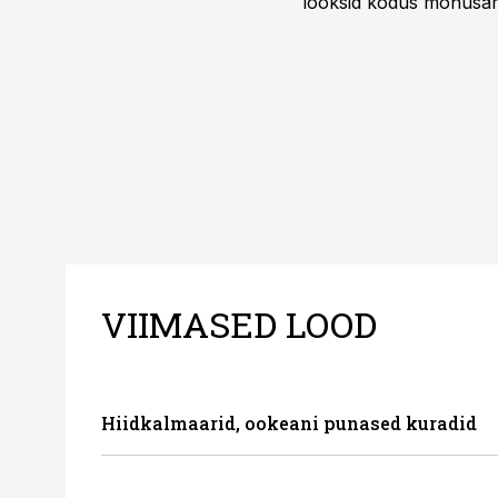
looksid kodus mõnusama
Midea, mis on Eestis vii
VIIMASED LOOD
Hiidkalmaarid, ookeani punased kuradid