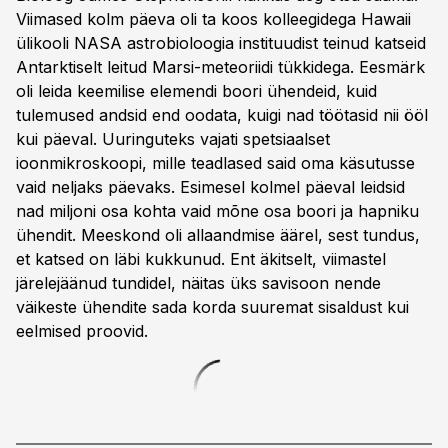
Viimased kolm päeva oli ta koos kolleegidega Hawaii
ülikooli NASA astrobioloogia instituudist teinud katseid
Antarktiselt leitud Marsi-meteoriidi tükkidega. Eesmärk
oli leida keemilise elemendi boori ühendeid, kuid
tulemused andsid end oodata, kuigi nad töötasid nii ööl
kui päeval. Uuringuteks vajati spetsiaalset
ioonmikroskoopi, mille teadlased said oma käsutusse
vaid neljaks päevaks. Esimesel kolmel päeval leidsid
nad miljoni osa kohta vaid mõne osa boori ja hapniku
ühendit. Meeskond oli allaandmise äärel, sest tundus,
et katsed on läbi kukkunud. Ent äkitselt, viimastel
järelejäänud tundidel, näitas üks savisoon nende
väikeste ühendite sada korda suuremat sisaldust kui
eelmised proovid.