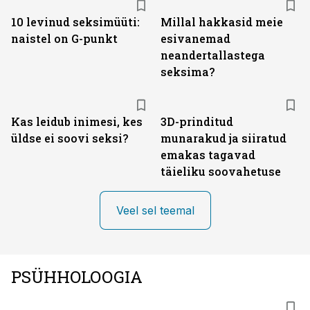
10 levinud seksimüüti:
Millal hakkasid meie
naistel on G-punkt
esivanemad
neandertallastega
seksima?
Kas leidub inimesi, kes
3D-prinditud
üldse ei soovi seksi?
munarakud ja siiratud
emakas tagavad
täieliku soovahetuse
Veel sel teemal
PSÜHHOLOOGIA