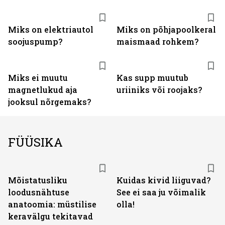
Miks on elektriautol
Miks on põhjapoolkeral
soojuspump?
maismaad rohkem?
Miks ei muutu
Kas supp muutub
magnetlukud aja
uriiniks või roojaks?
jooksul nõrgemaks?
FÜÜSIKA
Mõistatusliku
Kuidas kivid liiguvad?
loodusnähtuse
See ei saa ju võimalik
anatoomia: müstilise
olla!
keravälgu tekitavad