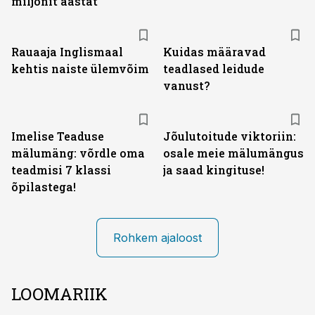
miljonit aastat
Rauaaja Inglismaal
Kuidas määravad
kehtis naiste ülemvõim
teadlased leidude
vanust?
Imelise Teaduse
Jõulutoitude viktoriin:
mälumäng: võrdle oma
osale meie mälumängus
teadmisi 7 klassi
ja saad kingituse!
õpilastega!
Rohkem ajaloost
LOOMARIIK