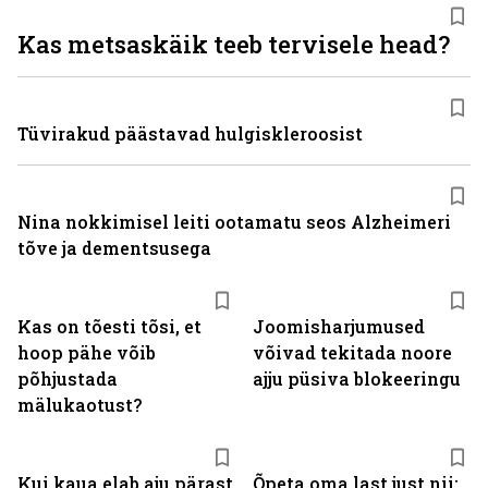
Kas metsaskäik teeb tervisele head?
Tüvirakud päästavad hulgiskleroosist
Nina nokkimisel leiti ootamatu seos Alzheimeri
tõve ja dementsusega
Kas on tõesti tõsi, et
Joomisharjumused
hoop pähe võib
võivad tekitada noore
põhjustada
ajju püsiva blokeeringu
mälukaotust?
Kui kaua elab aju pärast
Õpeta oma last just nii: