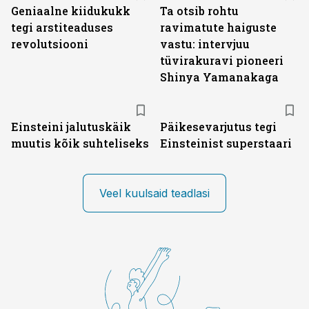
Geniaalne kiidukukk
Ta otsib rohtu
tegi arstiteaduses
ravimatute haiguste
revolutsiooni
vastu: intervjuu
tüvirakuravi pioneeri
Shinya Yamanakaga
Einsteini jalutuskäik
Päikesevarjutus tegi
muutis kõik suhteliseks
Einsteinist superstaari
Veel kuulsaid teadlasi