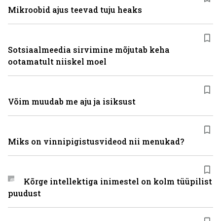
Mikroobid ajus teevad tuju heaks
Sotsiaalmeedia sirvimine mõjutab keha
ootamatult niiskel moel
Võim muudab me aju ja isiksust
Miks on vinni­pigistusvideod nii menukad?
Kõrge intellektiga inimestel on kolm tüüpilist
puudust