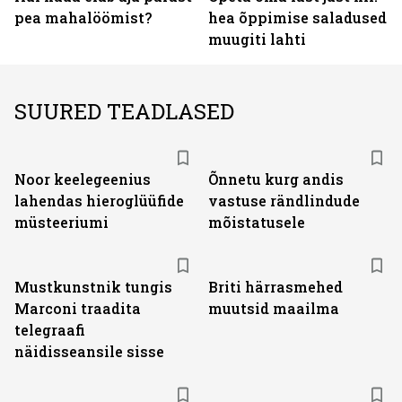
pea mahalöömist?
hea õppimise saladused
muugiti lahti
SUURED TEADLASED
Noor keelegeenius
Õnnetu kurg andis
lahendas hieroglüüfide
vastuse rändlindude
müsteeriumi
mõistatusele
Mustkunstnik tungis
Briti härrasmehed
Marconi traadita
muutsid maailma
telegraafi
näidisseansile sisse