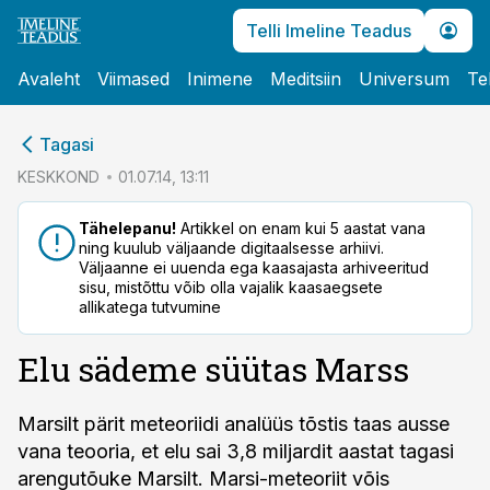
Telli Imeline Teadus
Avaleht
Viimased
Inimene
Meditsiin
Universum
Te
cebook
Tagasi
Twitter)
KESKKOND
01.07.14, 13:11
kedIn
Tähelepanu!
Artikkel on enam kui 5 aastat vana
ning kuulub väljaande digitaalsesse arhiivi.
ail
Väljaanne ei uuenda ega kaasajasta arhiveeritud
sisu, mistõttu võib olla vajalik kaasaegsete
k
allikatega tutvumine
Elu sädeme süütas Marss
Marsilt pärit meteoriidi analüüs tõstis taas ausse
vana teooria, et elu sai 3,8 miljardit aastat tagasi
arengutõuke Marsilt. Marsi-meteoriit võis