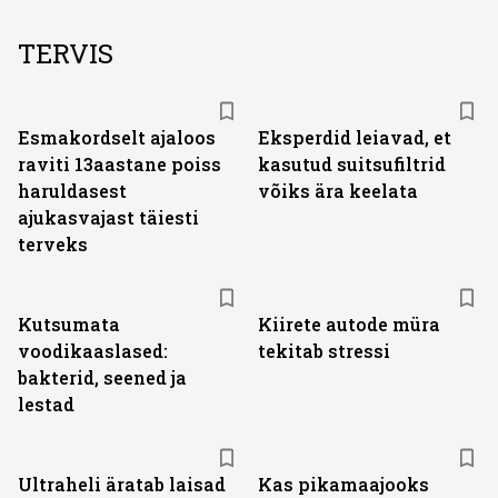
TERVIS
Esmakordselt ajaloos
Eksperdid leiavad, et
raviti 13aastane poiss
kasutud suitsufiltrid
haruldasest
võiks ära keelata
ajukasvajast täiesti
terveks
Kutsumata
Kiirete autode müra
voodikaaslased:
tekitab stressi
bakterid, seened ja
lestad
Ultraheli äratab laisad
Kas pikamaajooks