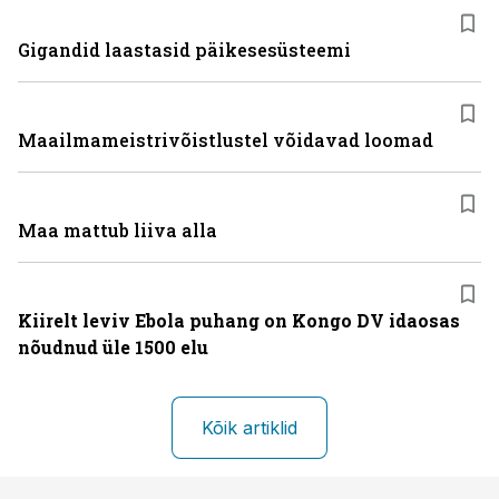
Gigandid laastasid päikesesüsteemi
Maailmameistrivõistlustel võidavad loomad
Maa mattub liiva alla
Kiirelt leviv Ebola puhang on Kongo DV idaosas
nõudnud üle 1500 elu
Kõik artiklid