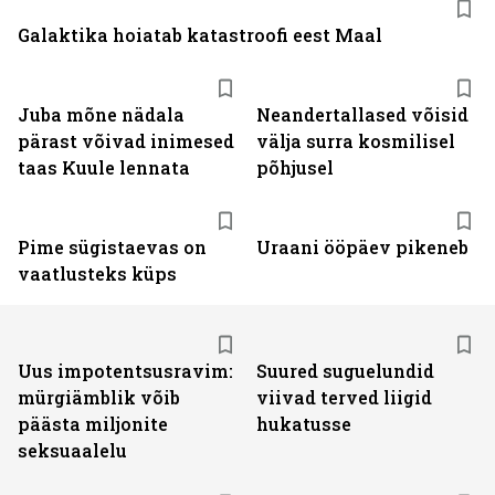
Galaktika hoiatab katastroofi eest Maal
Juba mõne nädala
Neandertallased võisid
pärast võivad inimesed
välja surra kosmilisel
taas Kuule lennata
põhjusel
Pime sügistaevas on
Uraani ööpäev pikeneb
vaatlusteks küps
Uus impotentsusravim:
Suured suguelundid
mürgiämblik võib
viivad terved liigid
päästa miljonite
hukatusse
seksuaalelu