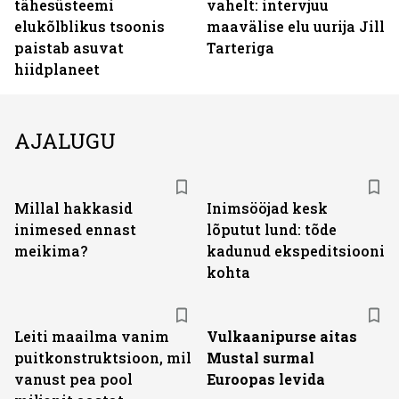
tähesüsteemi
vahelt: intervjuu
elukõlblikus tsoonis
maavälise elu uurija Jill
paistab asuvat
Tarteriga
hiidplaneet
AJALUGU
Millal hakkasid
Inimsööjad kesk
inimesed ennast
lõputut lund: tõde
meikima?
kadunud ekspeditsiooni
kohta
Leiti maailma vanim
Vulkaanipurse aitas
puitkonstruktsioon, mil
Mustal surmal
vanust pea pool
Euroopas levida