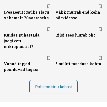
(Peaaegu) igaüks elagu
Vähk murrab end keha
vähemalt 70aastaseks
närvidesse
Kuidas puhastada
Riisi sees luurab oht
joogivett
mikroplastist?
Vanad tapjad
5 müüti raseduse kohta
pöörduvad tagasi
Rohkem sinu kehast