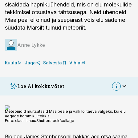
sisaldada hapnikuühendeid, mis on elu molekulide
tekkimisel otsustava tähtsusega. Neid ühendeid
Maa peal ei olnud ja seepärast võis elu sädeme
süüdata Marsilt tulnud meteoriit.
Anne Lykke
Kuula
Jaga
Salvesta
Vihja
Loe AI kokkuvõtet
Meteoriidid mürtsatasid Maa peale ja välk lõi taeva valgeks, kui elu
aegade hommikul tekkis.
Foto:
claus lunau/Shutterstock/collage
Bioloog James Stephensonil hakkas aeg otsa saama.