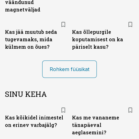
väändunud
magnetväljad
Kas jää muutub seda
Kas õllepurgile
tugevamaks, mida
koputamisest on ka
külmem on õues?
päriselt kasu?
Rohkem füüsikat
SINU KEHA
Kas kõikidel inimestel
Kas me vananeme
on erinev varbajälg?
tänapäeval
aeglasemini?