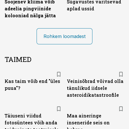
Soojenev kliima võib
Sügavustes varitsevad
adeelia pingviinide
aplad ussid
kolooniad nälga jätta
Rohkem loomadest
TAIMED
Kas taim võib end "üles
Veinisõbrad võivad olla
puua"?
tänulikud iidsele
asteroidikatastroofile
Täiuseni viidud
Maa aineringe
fotosüntees võib anda
inseneride seis on