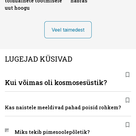
toiduainete tootmisele
habras
uut hoogu
Veel taimedest
LUGEJAD KÜSIVAD
Kui võimas oli kosmosesüstik?
Kas naistele meeldivad pahad poisid rohkem?
Miks tekib pimesoolepõletik?