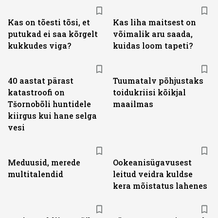
Kas on tõesti tõsi, et
Kas liha maitsest on
putukad ei saa kõrgelt
võimalik aru saada,
kukkudes viga?
kuidas loom tapeti?
40 aastat pärast
Tuumatalv põhjustaks
katastroofi on
toidukriisi kõikjal
Tšornobõli huntidele
maailmas
kiirgus kui hane selga
vesi
Meduusid, merede
Ookeanisügavusest
multitalendid
leitud veidra kuldse
kera mõistatus lahenes