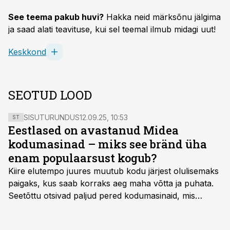
See teema pakub huvi?
Hakka neid märksõnu jälgima
ja saad alati teavituse, kui sel teemal ilmub midagi uut!
Keskkond
SEOTUD LOOD
SISUTURUNDUS
12.09.25, 10:53
ST
Eestlased on avastanud Midea
kodumasinad – miks see bränd üha
enam populaarsust kogub?
Kiire elutempo juures muutub kodu järjest olulisemaks
paigaks, kus saab korraks aeg maha võtta ja puhata.
Seetõttu otsivad paljud pered kodumasinaid, mis
oleksid usaldusväärsed, säästaksid aega ja looksid
kodus mõnusama keskkonna. Just neid vajadusi täidab