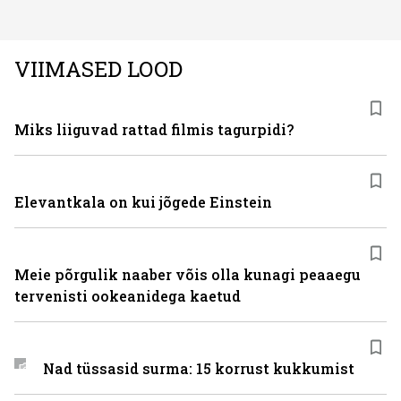
rahvusvaheline kodumasinate tootja Midea, mis on
Eestis viimastel aastatel kiiresti tuntust kogunud.
VIIMASED LOOD
Miks liiguvad rattad filmis tagurpidi?
Elevantkala on kui jõgede Einstein
Meie põrgulik naaber võis olla kunagi peaaegu
tervenisti ookeanidega kaetud
Nad tüssasid surma: 15 korrust kukkumist