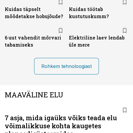
Kuidas täpselt
Kuidas töötab
mõõdetakse hobujõude?
kustutuskumm?
6 uut vahendit mõrvari
Elektriline laev lendab
tabamiseks
üle mere
Rohkem tehnoloogiast
MAAVÄLINE ELU
7 asja, mida igaüks võiks teada elu
võimalikkuse kohta kaugetes