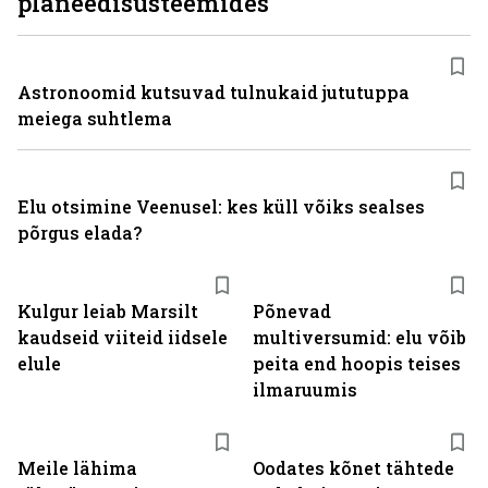
planeedisüsteemides
Astronoomid kutsuvad tulnukaid jututuppa
meiega suhtlema
Elu otsimine Veenusel: kes küll võiks sealses
põrgus elada?
Kulgur leiab Marsilt
Põnevad
kaudseid viiteid iidsele
multiversumid: elu võib
elule
peita end hoopis teises
ilmaruumis
Meile lähima
Oodates kõnet tähtede