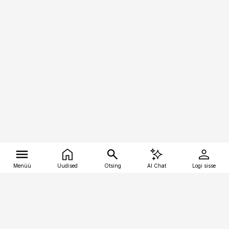
Menüü
Uudised
Otsing
AI Chat
Logi sisse
Vana-Lõuna 39/1, 19094 Tallinn
(+372) 667 0111