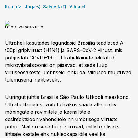
Kuula
Jaga
Salvesta
Vihja
Foto:
SIVStockStudio
Ultraheli kasutades lagundasid Brasiilia teadlased A-
tüüpi gripiviirust (H1N1) ja SARS-CoV-2 viirust, mis
põhjustab COVID-19-i. Ultrahelilainete tekitatud
mikrovibratsioonid on piisavad, et seda tüüpi
viiruseosakeste ümbriseid lõhkuda. Viirused muutuvad
tulemusena inaktiivseks.
Uuringut juhtis Brasiilia São Paulo Ülikooli meeskond.
Ultrahelilainetest võib tulevikus saada alternatiiv
mõningatele ravimitele ja keemilistele
desinfektsioonivahenditele nn ümbrisega viiruste
puhul. Neil on seda tüüpi viirused, millel on lisaks
lihtsale kestale ehk nukleokapsiidile veel ka