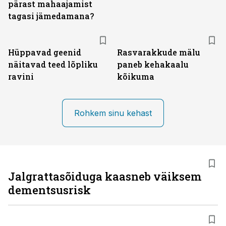
pärast mahaajamist
tagasi jämedamana?
Hüppavad geenid
Rasvarakkude mälu
näitavad teed lõpliku
paneb kehakaalu
ravini
kõikuma
Rohkem sinu kehast
Jalgrattasõiduga kaasneb väiksem
dementsusrisk