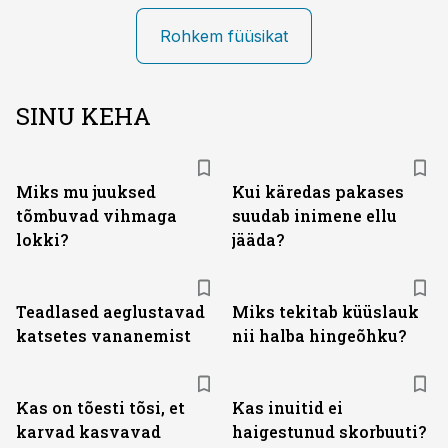
Rohkem füüsikat
SINU KEHA
Miks mu juuksed
Kui käredas pakases
tõmbuvad vihmaga
suudab inimene ellu
lokki?
jääda?
Teadlased aeglustavad
Miks tekitab küüslauk
katsetes vananemist
nii halba hingeõhku?
Kas on tõesti tõsi, et
Kas inuitid ei
karvad kasvavad
haigestunud skorbuuti?