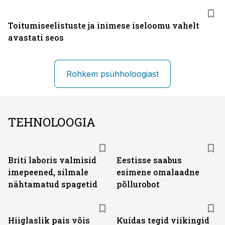
Toitumiseelistuste ja inimese iseloomu vahelt
avastati seos
Rohkem psühholoogiast
TEHNOLOOGIA
Briti laboris valmisid
Eestisse saabus
imepeened, silmale
esimene omalaadne
nähtamatud spagetid
põllurobot
Hiiglaslik pais võis
Kuidas tegid viikingid