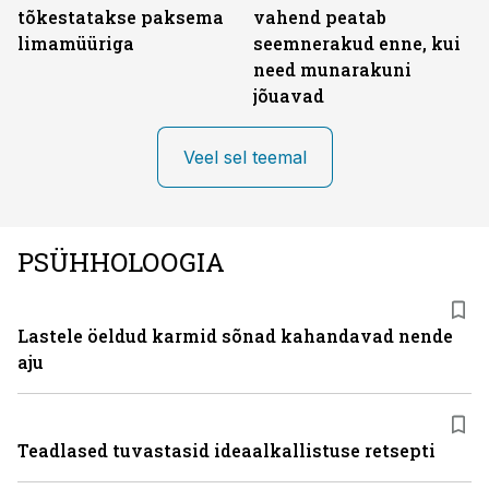
tõkestatakse paksema
vahend peatab
limamüüriga
seemnerakud enne, kui
need munarakuni
jõuavad
Veel sel teemal
PSÜHHOLOOGIA
Lastele öeldud karmid sõnad kahandavad nende
aju
Teadlased tuvastasid ideaalkallistuse retsepti