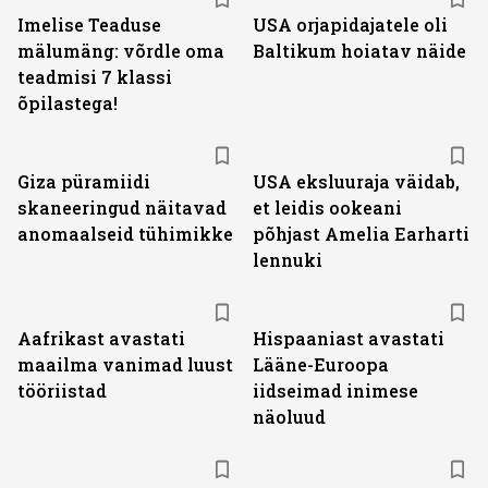
Imelise Teaduse
USA orjapidajatele oli
mälumäng: võrdle oma
Baltikum hoiatav näide
teadmisi 7 klassi
õpilastega!
Giza püramiidi
USA eksluuraja väidab,
skaneeringud näitavad
et leidis ookeani
anomaalseid tühimikke
põhjast Amelia Earharti
lennuki
Aafrikast avastati
Hispaaniast avastati
maailma vanimad luust
Lääne-Euroopa
tööriistad
iidseimad inimese
näoluud