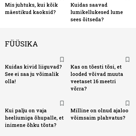
Mis juhtuks, kui kõik
Kuidas saavad
mäestikud kaoksid?
lumikellukesed lume
sees õitseda?
FÜÜSIKA
Kuidas kivid liiguvad?
Kas on tõesti tõsi, et
See ei saa ju võimalik
looded võivad muuta
olla!
veetaset 16 meetri
võrra?
Kui palju on vaja
Milline on olnud ajaloo
heeliumiga ­­õhupalle, et
võimsaim plahvatus?
inimene õhku tõsta?