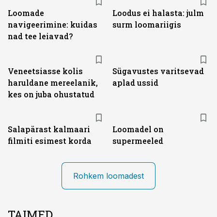
Loomade
Loodus ei halasta: julm
navigeerimine: kuidas
surm loomariigis
nad tee leiavad?
Veneetsiasse kolis
Sügavustes varitsevad
haruldane mereelanik,
aplad ussid
kes on juba ohustatud
Salapärast kalmaari
Loomadel on
filmiti esimest korda
supermeeled
Rohkem loomadest
TAIMED