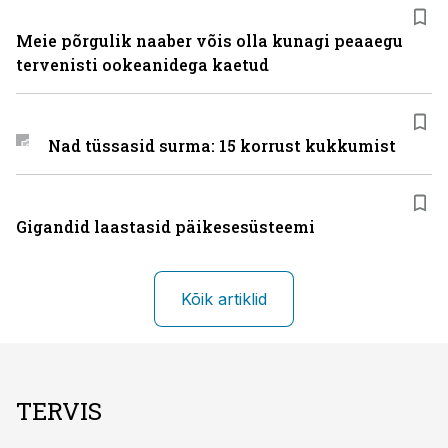
Meie põrgulik naaber võis olla kunagi peaaegu
tervenisti ookeanidega kaetud
Nad tüssasid surma: 15 korrust kukkumist
Gigandid laastasid päikesesüsteemi
Kõik artiklid
TERVIS