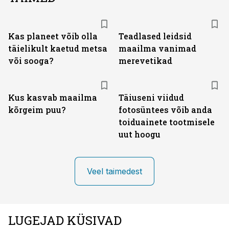
Kas planeet võib olla
Teadlased leidsid
täielikult kaetud metsa
maailma vanimad
või sooga?
merevetikad
Kus kasvab maailma
Täiuseni viidud
kõrgeim puu?
fotosüntees võib anda
toiduainete tootmisele
uut hoogu
Veel taimedest
LUGEJAD KÜSIVAD