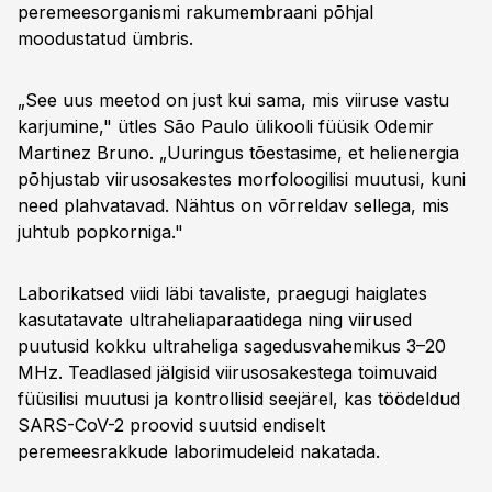
peremeesorganismi rakumembraani põhjal
moodustatud ümbris.
„See uus meetod on just kui sama, mis viiruse vastu
karjumine," ütles São Paulo ülikooli füüsik Odemir
Martinez Bruno. „Uuringus tõestasime, et helienergia
põhjustab viirusosakestes morfoloogilisi muutusi, kuni
need plahvatavad. Nähtus on võrreldav sellega, mis
juhtub popkorniga."
Laborikatsed viidi läbi tavaliste, praegugi haiglates
kasutatavate ultraheliaparaatidega ning viirused
puutusid kokku ultraheliga sagedusvahemikus 3–20
MHz. Teadlased jälgisid viirusosakestega toimuvaid
füüsilisi muutusi ja kontrollisid seejärel, kas töödeldud
SARS-CoV-2 proovid suutsid endiselt
peremeesrakkude laborimudeleid nakatada.