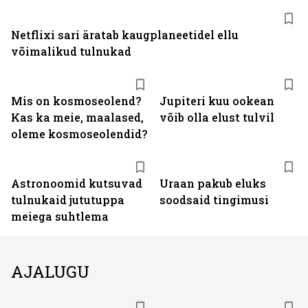
Netflixi sari äratab kaugplaneetidel ellu
võimalikud tulnukad
Mis on kosmoseolend?
Jupiteri kuu ookean
Kas ka meie, maalased,
võib olla elust tulvil
oleme kosmoseolendid?
Astronoomid kutsuvad
Uraan pakub eluks
tulnukaid jututuppa
soodsaid tingimusi
meiega suhtlema
AJALUGU