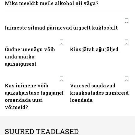
Miks meeldib meile alkohol nii väga?
Inimeste silmad pärinevad ürgselt kükloobilt
Õudne unenägu võib
Kius jätab ajju jäljed
anda märku
ajuhaigusest
Kas inimene võib
Varesed suudavad
ajukahjustuse tagajärjel
kraaksatades numbreid
omandada uusi
loendada
võimeid?
SUURED TEADLASED