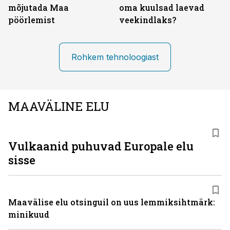
mõjutada Maa
oma kuulsad laevad
pöörlemist
veekindlaks?
Rohkem tehnoloogiast
MAAVÄLINE ELU
Vulkaanid puhuvad Europale elu
sisse
Maavälise elu otsinguil on uus lemmiksihtmärk:
minikuud