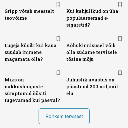
Gripp võtab meestelt
Kui kahjulikud on üha
teovõime
populaarsemad e-
sigaretid?
Lugeja küsib: kui kaua
Kõhukinnisusel võib
suudab inimene
olla südame tervisele
magamata olla?
tõsine mõju
Miks on
Juhuslik avastus on
nakkushaiguste
päästnud 200 miljonit
sümptomid öösiti
elu
tugevamad kui päeval?
Rohkem tervisest