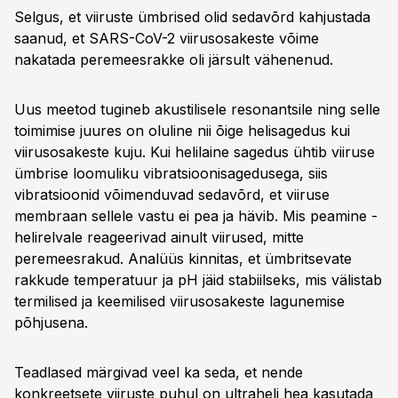
Selgus, et viiruste ümbrised olid sedavõrd kahjustada
saanud, et SARS-CoV-2 viirusosakeste võime
nakatada peremeesrakke oli järsult vähenenud.
Uus meetod tugineb akustilisele resonantsile ning selle
toimimise juures on oluline nii õige helisagedus kui
viirusosakeste kuju. Kui helilaine sagedus ühtib viiruse
ümbrise loomuliku vibratsioonisagedusega, siis
vibratsioonid võimenduvad sedavõrd, et viiruse
membraan sellele vastu ei pea ja hävib. Mis peamine -
helirelvale reageerivad ainult viirused, mitte
peremeesrakud. Analüüs kinnitas, et ümbritsevate
rakkude temperatuur ja pH jäid stabiilseks, mis välistab
termilised ja keemilised viirusosakeste lagunemise
põhjusena.
Teadlased märgivad veel ka seda, et nende
konkreetsete viiruste puhul on ultraheli hea kasutada