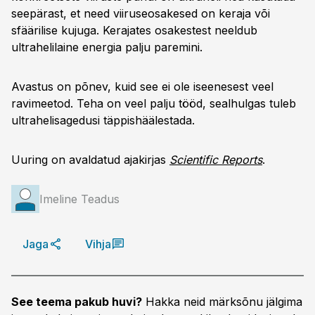
seepärast, et need viiruseosakesed on keraja või
sfäärilise kujuga. Kerajates osakestest neeldub
ultrahelilaine energia palju paremini.
Avastus on põnev, kuid see ei ole iseenesest veel
ravimeetod. Teha on veel palju tööd, sealhulgas tuleb
ultrahelisagedusi täppishäälestada.
Uuring on avaldatud ajakirjas
Scientific Reports
.
Imeline Teadus
Jaga
Vihja
See teema pakub huvi?
Hakka neid märksõnu jälgima