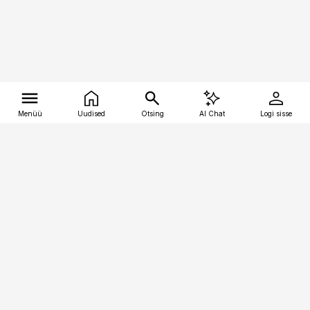
Menüü
Uudised
Otsing
AI Chat
Logi sisse
Vana-Lõuna 39/1, 19094 Tallinn
(+372) 667 0111
tellimiskeskus@aripaev.ee
Telli Imeline Teadus
Uudiskirjad
Kontakt