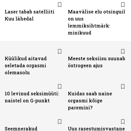
Laser tabab satelliiti
Maavälise elu otsinguil
Kuu lähedal
on uus
lemmiksihtmärk:
minikuud
Küülikud aitavad
Meeste seksiisu suunab
seletada orgasmi
östrogeen ajus
olemasolu
10 levinud seksimüüti:
Kuidas saab naine
naistel on G-punkt
orgasmi kõige
paremini?
Seemnerakud
Uus rasestumisvastane