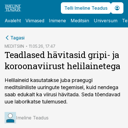
Telli Imeline Teadus
Avaleht
Viimased
Inimene
Meditsiin
Universum
Te
cebook
cebook
Tagasi
Twitter)
Twitter)
MEDITSIIN
11.05.26, 17:47
Teadlased hävitasid gripi- ja
kedIn
kedIn
koroonaviirust helilainetega
ail
ail
k
k
Helilaineid kasutatakse juba praegugi
meditsiiniliste uuringute tegemisel, kuid nendega
saab edukalt ka viirusi hävitada. Seda tõendavad
uue laborikatse tulemused.
Imeline Teadus