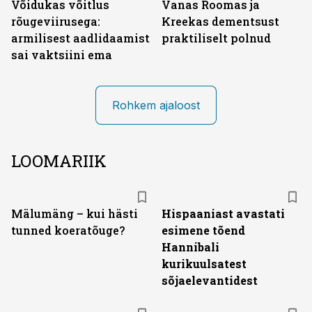
Võidukas võitlus
Vanas Roomas ja
rõugeviirusega:
Kreekas dementsust
armilisest aadlidaamist
praktiliselt polnud
sai vaktsiini ema
Rohkem ajaloost
LOOMARIIK
Mälumäng – kui hästi
Hispaaniast avastati
tunned koeratõuge?
esimene tõend
Hannibali
kurikuulsatest
sõjaelevantidest