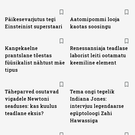
Päikesevarjutus tegi
Aatomipommi looja
Einsteinist superstaari
kaotas soosingu
Kangekaelne
Renessansiaja teadlase
prantslane tõestas
laborist leiti ootamatu
füüsikalist nähtust mäe
keemiline element
tipus
Täheparved osutavad
Tema ongi tegelik
vigadele Newtoni
Indiana Jones:
seaduses: kas kuulus
intervjuu legendaarse
teadlane eksis?
egüptoloogi Zahi
Hawassiga