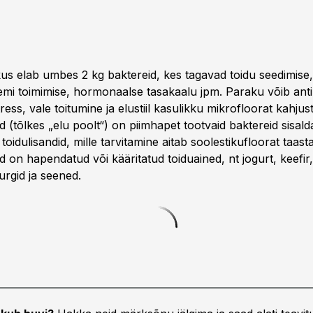
kus elab umbes 2 kg baktereid, kes tagavad toidu seedimise,
i toimimise, hormonaalse tasakaalu jpm. Paraku võib anti
tress, vale toitumine ja elustiil kasulikku mikrofloorat kahjus
 (tõlkes „elu poolt“) on piimhapet tootvaid baktereid sisal
toidu­lisandid, mille tarvitamine aitab soolestiku­floorat taast
d on hapendatud või kääritatud toiduained, nt jogurt, keefi
rgid ja seened.