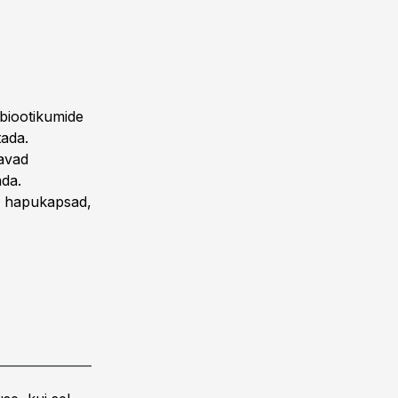
biootikumide
tada.
davad
ada.
r, hapukapsad,