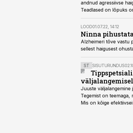
andnud agressiivse haig
Teadlased on lõpuks omet
LOOD
01.07.22, 14:12
Ninna pihustata
Alzheimeri tõve vastu 
sellest haigusest ohust
ST
SISUTURUNDUS
02.1
Tippspetsial
väljalangemise
Juuste väljalangemine j
Tegemist on teemaga, mi
Mis on kõige efektiivse