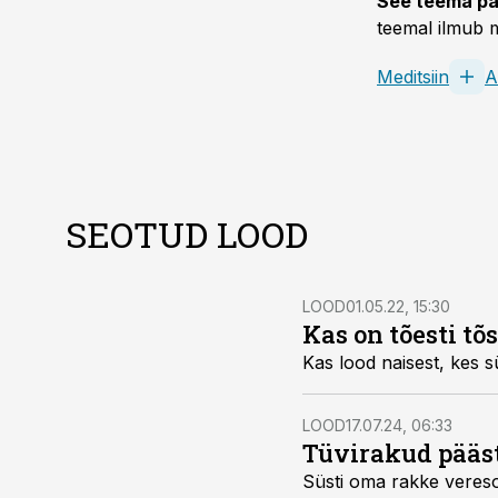
See teema pa
teemal ilmub m
Meditsiin
A
SEOTUD LOOD
LOOD
01.05.22, 15:30
Kas on tõesti t
Kas lood naisest, kes 
LOOD
17.07.24, 06:33
Tüvirakud pääst
Süsti oma rakke vereso