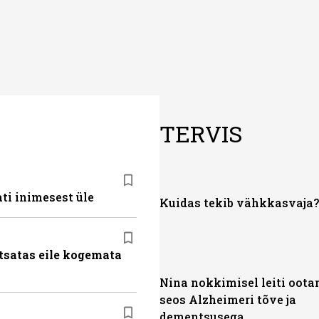
TERVIS
ti inimesest üle
Kuidas tekib vähkkasvaja?
tsatas eile kogemata
Nina nokkimisel leiti oot
seos Alzheimeri tõve ja
dementsusega