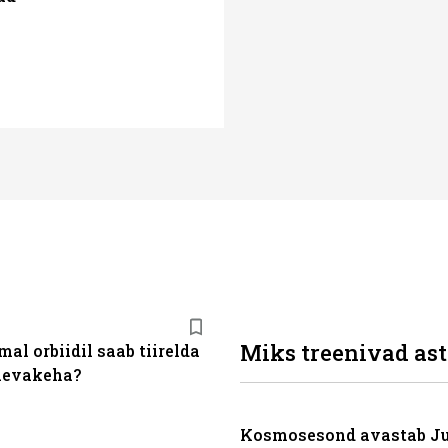
Miks treenivad ast
al orbiidil saab tiirelda
aevakeha?
Kosmosesond avastab Jup