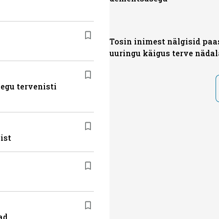
Tosin inimest nälgisid paa
uuringu käigus terve nädal
egu tervenisti
ist
ad