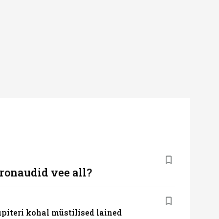
ronaudid vee all?
iteri kohal müstilised lained