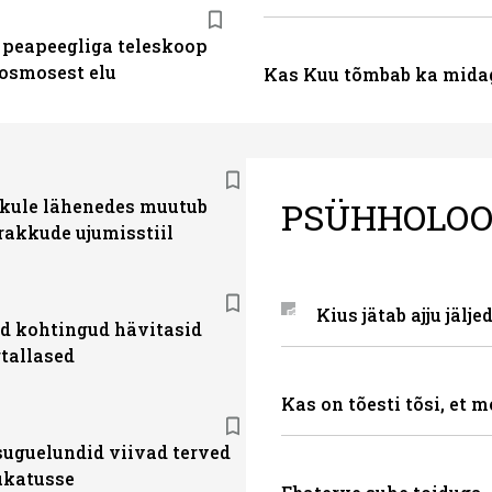
 peapeegliga teleskoop
kosmosest elu
Kas Kuu tõmbab ka mida
PSÜHHOLOO
ule lähenedes muutub
akkude ujumisstiil
Kius jätab ajju jälje
d kohtingud hävitasid
tallased
Kas on tõesti tõsi, et 
suguelundid viivad terved
hukatusse