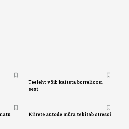
Teeleht võib kaitsta borrelioosi
eest
amatu
Kiirete autode müra tekitab stressi