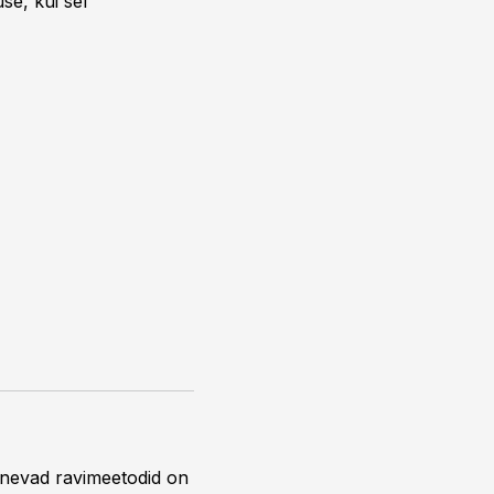
se, kui sel
inevad ravimeetodid on