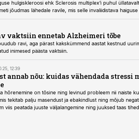
use hulgiskleroosi ehk Sclerosis multiplex’i puhul üllatavalt
i jõudmas lähedale ravile, mis selle invaliidistava haiguse lõ
v vaktsiin ennetab Alzheimeri tõbe
puudub ravi, aga pärast kakskümmend aastat kestnud uurim
atud inimesed päästa vaktsiin.
0.25, 12:39
ist annab nõu: kuidas vähendada stressi m
le
a hõrenemine on tõsine ning levinud probleem nii naiste ku
s tekitab palju masendust ja ebakindlust ning mõjub negatiiv
im viis peatada juuste väljalangemine ning juuksed taas tih