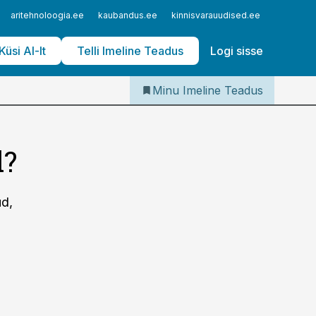
Iseteenindus
aritehnoloogia.ee
kaubandus.ee
kinnisvarauudised.ee
logistika
Telli Imeline Teadus
Küsi AI-lt
Telli Imeline Teadus
Logi sisse
Minu Imeline Teadus
d?
ud,