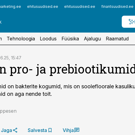
arketing.ee
ehitusuudised.ee
ehitusuudised.ee
finantsuudised.ee
m
Tehnoloogia
Loodus
Füüsika
Ajalugu
Raamatud
06.25, 15:47
n pro- ja prebiootikumi
id on bakterite kogumid, mis on soole­floorale kasulik
id on aga nende toit.
eppesen
Jaga
Salvesta
Vihja