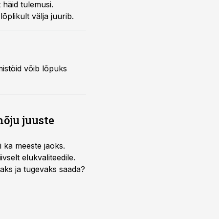
 häid tulemusi.
plikult välja juurib.
istöid võib lõpuks
õju juuste
i ka meeste jaoks.
selt elukvaliteedile.
edaks ja tugevaks saada?