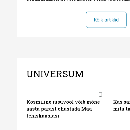
Kõik artiklid
UNIVERSUM
Kosmiline rusuvool võib mõne
Kas sam
aasta pärast ohustada Maa
mitu t
tehiskaaslasi