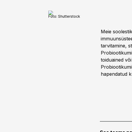
Foto:
Shutterstock
Meie soolesti
immuunsüsteem
tarvitamine, s
Probiootikumid
toiduained või 
Probiootikumi
hapendatud ku