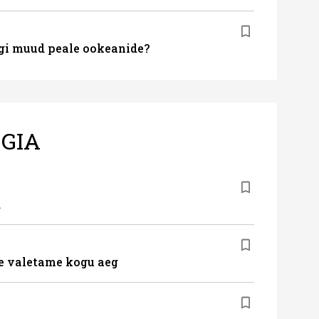
gi muud peale ookeanide?
GIA
d
me valetame kogu aeg