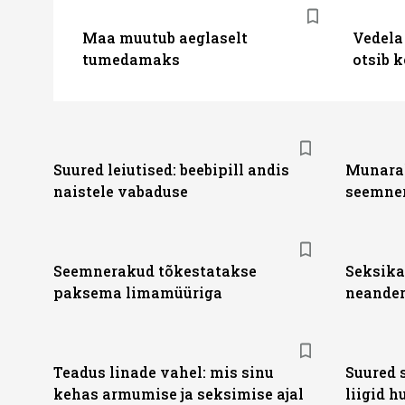
Maa muutub aeglaselt
Vedela
tumedamaks
otsib 
Suured leiutised: beebipill andis
Munarak
naistele vabaduse
seemner
Seemnerakud tõkestatakse
Seksika
paksema limamüüriga
neander
Teadus linade vahel: mis sinu
Suured 
kehas armumise ja seksimise ajal
liigid 