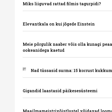
Miks liiguvad rattad filmis tagurpidi?
Elevantkala on kui jõgede Einstein
Meie põrgulik naaber võis olla kunagi peaa
ookeanidega kaetud
Nad tüssasid surma: 15 korrust kukkum
Gigandid laastasid päikesesüsteemi
Maailmameistrivõistlustel võidavad loom