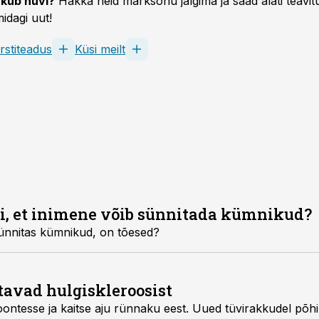
kub huvi?
Hakka neid märksõnu jälgima ja saad alati teavitu
idagi uut!
rstiteadus
Küsi meilt
õsi, et inimene võib sünnitada kümnikud?
sünnitas kümnikud, on tõesed?
avad hulgiskleroosist
ontesse ja kaitse aju rünnaku eest. Uued tüvirakkudel põh