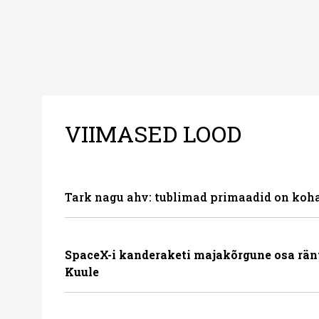
VIIMASED LOOD
Tark nagu ahv: tublimad primaadid on koha
SpaceX-i kanderaketi majakõrgune osa rän
Kuule