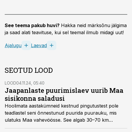
See teema pakub huvi?
Hakka neid märksõnu jälgima
ja saad alati teavituse, kui sel teemal ilmub midagi uut!
Ajalugu
Laevad
SEOTUD LOOD
LOOD
04.11.24, 05:40
Jaapanlaste puurimislaev uurib Maa
sisikonna saladusi
Hoolimata aastakümneid kestnud pingutustest pole
teadlastel seni õnnestunud puurida puurauku, mis
ulatuks Maa vahevöösse. See algab 30–70 km
sügavusel maakoore all. Nüüd on leitud Atlandi