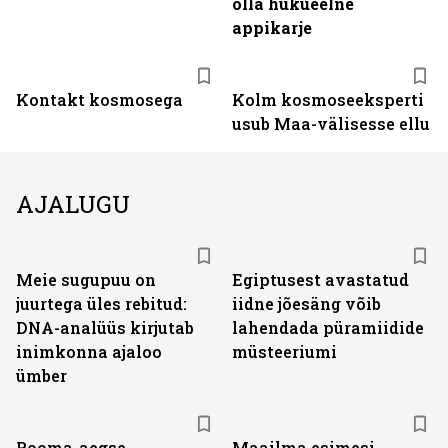
olla hukueelne
appikarje
Kontakt kosmosega
Kolm kosmoseeksperti
usub Maa-välisesse ellu
AJALUGU
Meie sugu­puu on
Egiptusest avastatud
juurtega üles rebitud:
iidne jõesäng võib
DNA-analüüs kirjutab
lahendada püramiidide
inimkonna ajaloo
müsteeriumi
ümber
Rooma-aegse
Maailma esimesi