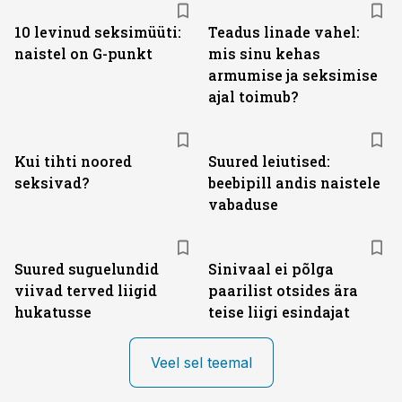
10 levinud seksimüüti:
Teadus linade vahel:
naistel on G-punkt
mis sinu kehas
armumise ja seksimise
ajal toimub?
Kui tihti noored
Suured leiutised:
seksivad?
beebipill andis naistele
vabaduse
Suured suguelundid
Sinivaal ei põlga
viivad terved liigid
paarilist otsides ära
hukatusse
teise liigi esindajat
Veel sel teemal