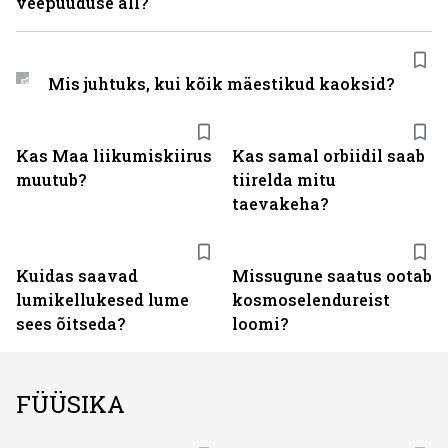
veepuuduse all?
Mis juhtuks, kui kõik mäestikud kaoksid?
Kas Maa liikumiskiirus
Kas samal orbiidil saab
muutub?
tiirelda mitu
taevakeha?
Kuidas saavad
Missugune saatus ootab
lumikellukesed lume
kosmoselendureist
sees õitseda?
loomi?
FÜÜSIKA