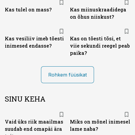
Kas tulel on mass?
Kas miinuskraadidega
on õhus niiskust?
Kas vesiliiv imeb tõesti
Kas on tõesti tõsi, et
inimesed endasse?
viie sekundi reegel peab
paika?
Rohkem füüsikat
SINU KEHA
Vaid üks riik maailmas
Miks on mõnel inimesel
suudab end omapäi ära
lame naba?