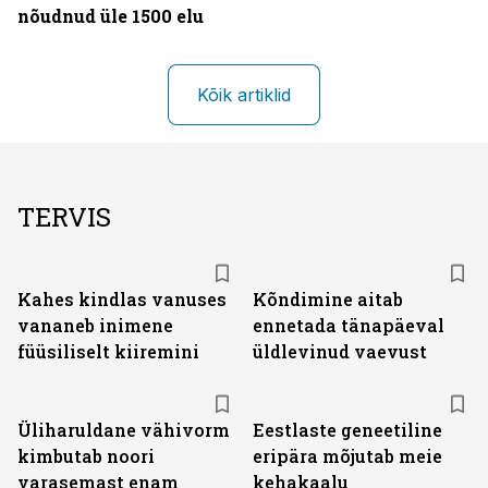
nõudnud üle 1500 elu
Kõik artiklid
TERVIS
Kahes kindlas vanuses
Kõndimine aitab
vananeb inimene
ennetada tänapäeval
füüsiliselt kiiremini
üldlevinud vaevust
Üliharuldane vähivorm
Eestlaste geneetiline
kimbutab noori
eripära mõjutab meie
varasemast enam
kehakaalu