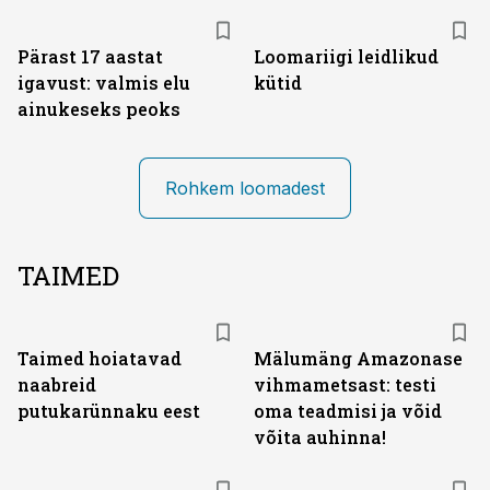
Pärast 17 aastat
Loomariigi leidlikud
igavust: valmis elu
kütid
ainukeseks peoks
Rohkem loomadest
TAIMED
Taimed hoiatavad
Mälumäng Amazonase
naabreid
vihmametsast: testi
putukarünnaku eest
oma teadmisi ja võid
võita auhinna!