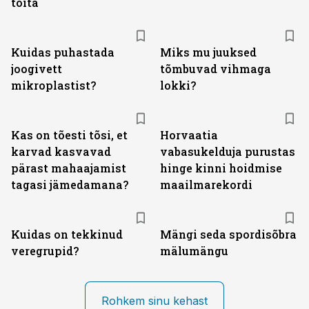
toita
Kuidas puhastada
Miks mu juuksed
joogivett
tõmbuvad vihmaga
mikroplastist?
lokki?
Kas on tõesti tõsi, et
Horvaatia
karvad kasvavad
vabasukelduja purustas
pärast mahaajamist
hinge kinni hoidmise
tagasi jämedamana?
maailmarekordi
Kuidas on tekkinud
Mängi seda spordisõbra
veregrupid?
mälumängu
Rohkem sinu kehast