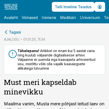
Telli Imeline Teadus
Avaleht
Viimased
Inimene
Meditsiin
Universum
Te
cebook
Tagasi
Twitter)
AJALUGU
01.01.20, 11:34
kedIn
Tähelepanu!
Artikkel on enam kui 5 aastat vana
ning kuulub väljaande digitaalsesse arhiivi.
ail
Väljaanne ei uuenda ega kaasajasta arhiveeritud
sisu, mistõttu võib olla vajalik kaasaegsete
k
allikatega tutvumine
Must meri kapseldab
minevikku
Maailma vanim, Musta mere põhjast leitud laev on