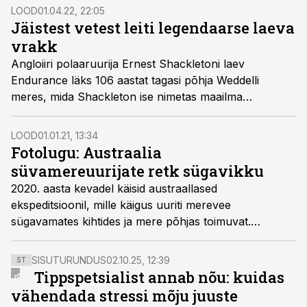
ookeani kesk­osast vahevöösse palju lühem tee. Miks
LOOD
01.04.22, 22:05
on see kiht teadlastele oluline ja miks on meie kodu­
Jäistest vetest leiti legendaarse laeva
planeedi kivisest koorikust läbi närida nii keeruline?
vrakk
Angloiiri polaaruurija Ernest Shackletoni laev
Endurance läks 106 aastat tagasi põhja Weddelli
meres, mida Shackleton ise nimetas maailma
halvimaks mereks. Märtsi alguses leiti see pärast kuu
aega kestnud otsinguid lõpuks üles.
LOOD
01.01.21, 13:34
Fotolugu: Austraalia
süvamereuurijate retk sügavikku
2020. aasta kevadel käisid austraallased
ekspeditsioonil, mille käigus uuriti merevee
sügavamates kihtides ja mere põhjas toimuvat.
Inimsilma eest kõige paremini peidus olnud soppe
uuriti allveeroboti abil.
SISUTURUNDUS
02.10.25, 12:39
ST
Tippspetsialist annab nõu: kuidas
vähendada stressi mõju juuste