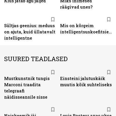
Kius jätab ajju jäljed
Miks inimesed
räägivad unes?
Sültjas geenius: meduus
Mis on kõrgeim
on ajuta, kuid üllatavalt
intelligentsuskoefitsient?
intelligentne
SUURED TEADLASED
Mustkunstnik tungis
Einsteini jalutuskäik
Marconi traadita
muutis kõik suhteliseks
telegraafi
näidisseansile sisse
Naiskeemik jäi
Louis Pasteur avas ukse