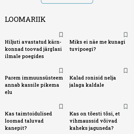
LOOMARIIK
Hiljuti avastatud kärn­
Miks ei näe me kunagi
konnad toovad järglasi
tuvipoegi?
ilmale poegides
Parem immuunsüsteem
Kalad ronisid nelja
annab kassile pikema
jalaga kaldale
elu
Kas taimtoidulised
Kas on tõesti tõsi, et
loomad taluvad
vihmaussid võivad
kanepit?
kaheks jaguneda?