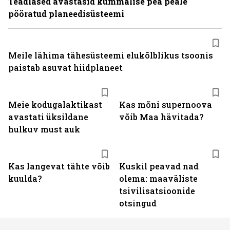
Teadlased avastasid kummalise pea peale
pööratud planeedisüsteemi
Meile lähima tähesüsteemi elukõlblikus tsoonis
paistab asuvat hiidplaneet
Meie kodugalaktikast
Kas mõni supernoova
avastati üksildane
võib Maa hävitada?
hulkuv must auk
Kas langevat tähte võib
Kuskil peavad nad
kuulda?
olema: maaväliste
tsivilisatsioonide
otsingud