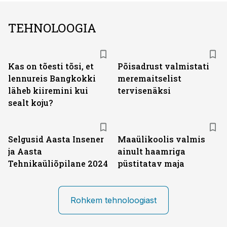
TEHNOLOOGIA
Kas on tõesti tõsi, et
Põisadrust valmistati
lennureis Bangkokki
meremaitselist
läheb kiiremini kui
tervisenäksi
sealt koju?
Selgusid Aasta Insener
Maaülikoolis valmis
ja Aasta
ainult haamriga
Tehnikaüliõpilane 2024
püstitatav maja
Rohkem tehnoloogiast