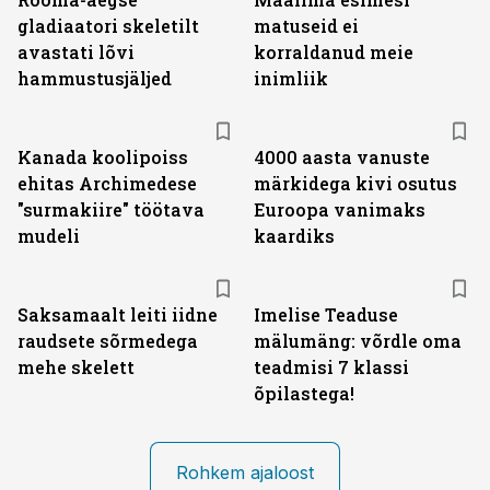
gladiaatori skeletilt
matuseid ei
avastati lõvi
korraldanud meie
hammustusjäljed
inimliik
Kanada koolipoiss
4000 aasta vanuste
ehitas Archimedese
märkidega kivi osutus
"surmakiire" töötava
Euroopa vanimaks
mudeli
kaardiks
Saksamaalt leiti iidne
Imelise Teaduse
raudsete sõrmedega
mälumäng: võrdle oma
mehe skelett
teadmisi 7 klassi
õpilastega!
Rohkem ajaloost