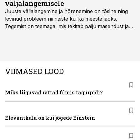
väljalangemisele
Juuste väljalangemine ja hõrenemine on tõsine ning
levinud probleem nii naiste kui ka meeste jaoks.
Tegemist on teemaga, mis tekitab palju masendust ja
ebakindlust ning mõjub negatiivselt elukvaliteedile. Mis
on kõige efektiivseim viis peatada juuste väljalangemine
ning juuksed taas tihedaks ja tugevaks saada?
VIIMASED LOOD
Miks liiguvad rattad filmis tagurpidi?
Elevantkala on kui jõgede Einstein