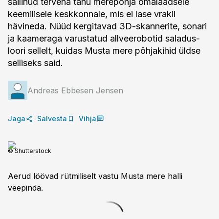
säilinud tervena tänu merepõhja omalaadsele
keemilisele keskkonnale, mis ei lase vrakil
hävineda. Nüüd kergitavad 3D-skannerite, sonari
ja kaameraga varustatud allveerobotid saladus­
loori sellelt, kuidas Musta mere põhjakihid üldse
selliseks said.
Andreas Ebbesen Jensen
Jaga
Salvesta
Vihja
© Shutterstock
Aerud löövad rütmiliselt vastu Musta mere halli
veepinda.