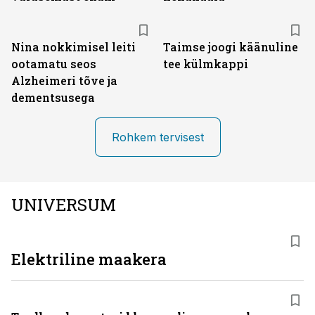
Nina nokkimisel leiti
Taimse joogi käänuline
ootamatu seos
tee külmkappi
Alzheimeri tõve ja
dementsusega
Rohkem tervisest
UNIVERSUM
Elektriline maakera