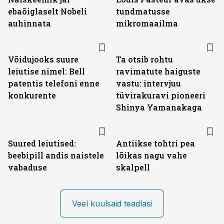
ebaõiglaselt Nobeli
tundmatusse
auhinnata
mikromaailma
Võidujooks suure
Ta otsib rohtu
leiutise nimel: Bell
ravimatute haiguste
patentis telefoni enne
vastu: intervjuu
konkurente
tüvirakuravi pioneeri
Shinya Yamanakaga
Suured leiutised:
Antiikse tohtri pea
beebipill andis naistele
lõikas nagu vahe
vabaduse
skalpell
Veel kuulsaid teadlasi