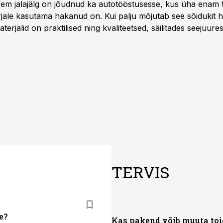
isem jalajälg on jõudnud ka autotööstusesse, kus üha enam t
jale kasutama hakanud on. Kui palju mõjutab see sõidukit ha
rjalid on praktilised ning kvaliteetsed, säilitades seejuures
TERVIS
e?
Kas pakend võib muuta to