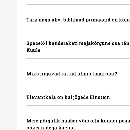
Tark nagu ahv: tublimad primaadid on koha
SpaceX-i kanderaketi majakõrgune osa rän
Kuule
Miks liiguvad rattad filmis tagurpidi?
Elevantkala on kui jõgede Einstein
Meie põrgulik naaber võis olla kunagi peaa
ookeanidega kaetud