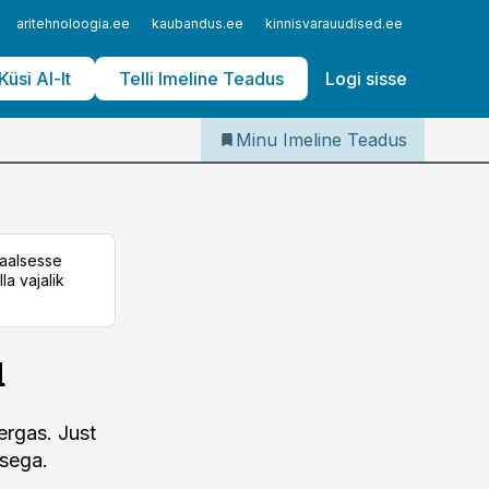
Iseteenindus
aritehnoloogia.ee
kaubandus.ee
kinnisvarauudised.ee
logistika
Telli Imeline Teadus
Küsi AI-lt
Telli Imeline Teadus
Logi sisse
Minu Imeline Teadus
taalsesse
la vajalik
u
ergas. Just
isega.