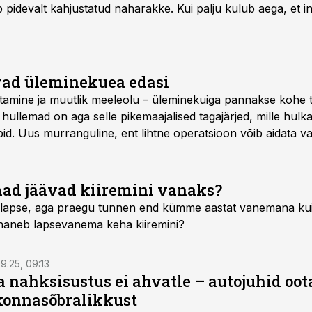
pidevalt kahjustatud naharakke. Kui palju kulub aega, et 
vad üleminekuea edasi
tamine ja muutlik meeleolu – üleminekuiga pannakse kohe t
ullemad on aga selle pikemaajalised tagajärjed, mille hulk
bid. Uus murranguline, ent lihtne operatsioon võib aidata v
ad jäävad kiiremini vanaks?
i lapse, aga praegu tunnen end kümme aastat vanemana kui 
vananeb lapsevanema keha kiiremini?
9.25, 09:13
a nahksisustus ei ahvatle – autojuhid oot
onnasõbralikkust