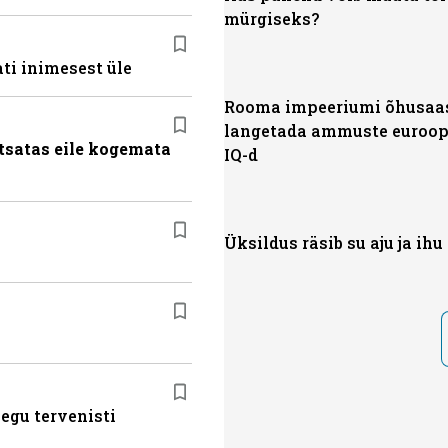
mürgiseks?
ti inimesest üle
Rooma impeeriumi õhusaas
langetada ammuste euroop
tsatas eile kogemata
IQ-d
Üksildus räsib su aju ja ihu
egu tervenisti