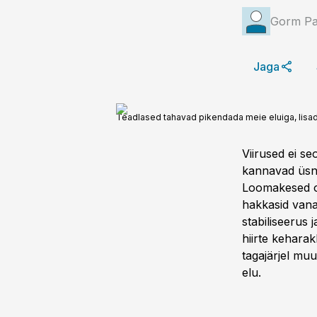
Gorm Pa
Jaga
Teadlased tahavad pikendada meie eluiga, lisade
Viirused ei se
kannavad üsna
Loomakesed ol
hakkasid vana
stabiliseerus 
hiirte keha­ra
taga­järjel mu
elu.