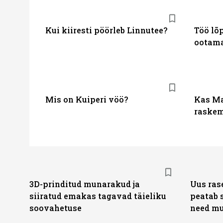
Kui kiiresti pöörleb Linnutee?
Töö lõp
ootama
Mis on Kuiperi vöö?
Kas Ma
raske
3D-prinditud munarakud ja
Uus ras
siiratud emakas tagavad täieliku
peatab 
soovahetuse
need mu