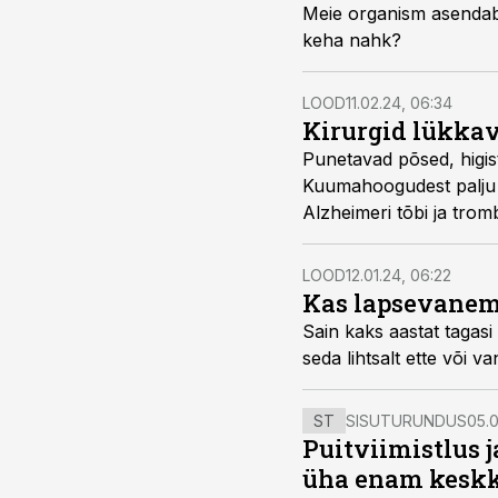
Meie organism asendab 
keha nahk?
LOOD
11.02.24, 06:34
Kirurgid lükka
Punetavad põsed, higis
Kuumahoogudest palju h
Alzheimeri tõbi ja trom
20 aastat edasi lükata.
LOOD
12.01.24, 06:22
Kas lapsevanem
Sain kaks aastat tagas
seda lihtsalt ette või 
ST
SISUTURUNDUS
05.0
Puitviimistlus j
üha enam keskk