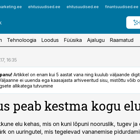
arketing.ee
ehitusuudised.ee
ehitusuudised.ee
finantsuudised.ee
m
Tehnoloogia
Loodus
Füüsika
Ajalugu
Raamatud
.17, 16:35
panu!
Artikkel on enam kui 5 aastat vana ning kuulub väljaande digi
. Väljaanne ei uuenda ega kaasajasta arhiveeritud sisu, mistõttu võib ol
sete allikatega tutvumine
s peab kestma kogu el
kune elu kehas, mis on kuni lõpuni nooruslik, tugev ja 
ärk on uuringutel, mis tegelevad vananemise pidurdam