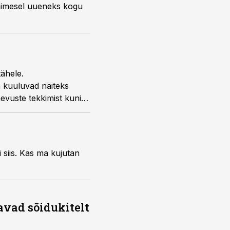
inimesel uueneks kogu
ähele.
a kuuluvad näiteks
aevuste tekkimist kuni
siis. Kas ma kujutan
avad sõidukitelt