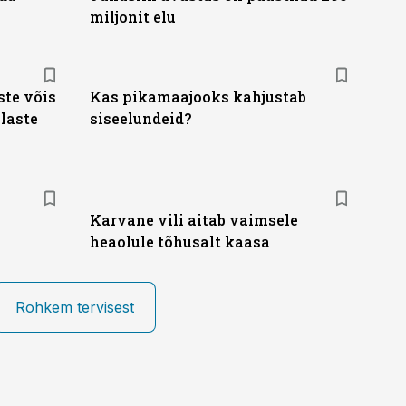
miljonit elu
te võis
Kas pikamaajooks kahjustab
laste
siseelundeid?
Karvane vili aitab vaimsele
heaolule tõhusalt kaasa
Rohkem tervisest