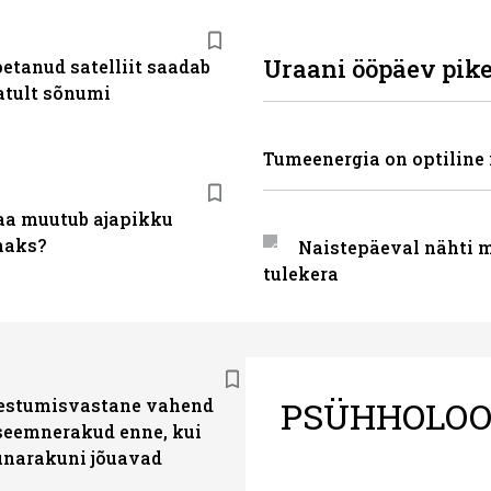
Uraani ööpäev pik
etanud satelliit saadab
tult sõnumi
Tumeenergia on optiline 
a muutub ajapikku
maks?
Naistepäeval nähti 
tulekera
PSÜHHOLOO
estumisvastane vahend
seemnerakud enne, kui
narakuni jõuavad