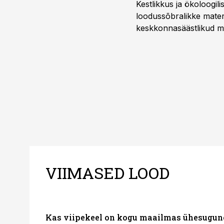
Kestlikkus ja ökoloogil
loodussõbralikke mater
keskkonnasäästlikud mate
–mugavuse?
VIIMASED LOOD
Kas viipekeel on kogu maailmas ühesugun