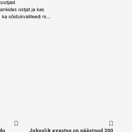
ootjaid
nkides ostjat ja kas
 ka sõidukvaliteedi ning
idu
Juhuslik avastus on päästnud 200