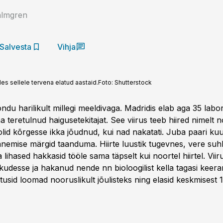
lmgren
Salvesta
Vihja
s sellele tervena elatud aastaid.
Foto:
Shutterstock
ondu harilikult millegi meeldivaga. Madridis elab aga 35 labori
 teretulnud haigusetekitajat. See viirus teeb hiired nimelt
id kõrgesse ikka jõudnud, kui nad naka­tati. Juba paari ku
nemise märgid taanduma. Hiirte luustik tugevnes, vere suh
ja lihased hakkasid tööle sama täpselt kui noortel hiirtel. Viir
kkudesse ja hakanud nende nn bioloogilist kella tagasi keera
utusid loomad nooruslikult jõulisteks ning elasid keskmises