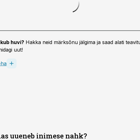
kub huvi?
Hakka neid märksõnu jälgima ja saad alati teavitu
idagi uut!
eha
das uueneb inimese nahk?