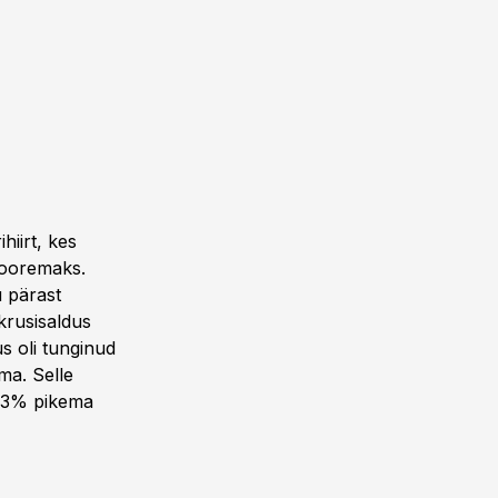
hiirt, kes
 nooremaks.
u pärast
krusisaldus
us oli tunginud
ma. Selle
t 13% pikema