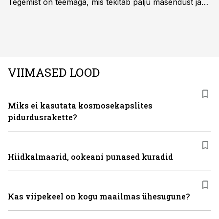
Tegemist on teemaga, mis tekitab palju masendust ja
ebakindlust ning mõjub negatiivselt elukvaliteedile. Mis
on kõige efektiivseim viis peatada juuste väljalangemine
ning juuksed taas tihedaks ja tugevaks saada?
VIIMASED LOOD
Miks ei kasutata kosmosekapslites
pidurdusrakette?
Hiidkalmaarid, ookeani punased kuradid
Kas viipekeel on kogu maailmas ühesugune?