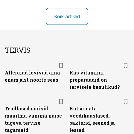
Kõik artiklid
TERVIS
Allergiad levivad aina
Kas vitamiini­
enam just noorte seas
preparaadid on
tervisele kasulikud?
Teadlased uurisid
Kutsumata
maailma vanima naise
voodikaaslased:
tugeva tervise
bakterid, seened ja
tagamaid
lestad