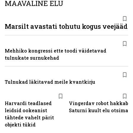
MAAVÄLINE ELU
Marsilt avastati tohutu kogus veejääd
Mehhiko kongressi ette toodi väidetavad
tulnukate surnukehad
Tulnukad läkitavad meile kvantkirju
Harvardi teadlased
Vingerdav robot hakkab
leidsid ookeanist
Saturni kuult elu otsima
tähtede vahelt pärit
objekti tükid