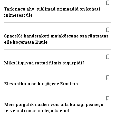
Tark nagu ahv: tublimad primaadid on kohati
inimesest üle
SpaceX-i kanderaketi majakõrgune osa räntsatas
eile kogemata Kuule
Miks liiguvad rattad filmis tagurpidi?
Elevantkala on kui jõgede Einstein
Meie põrgulik naaber võis olla kunagi peaaegu
tervenisti ookeanidega kaetud