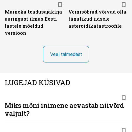
Maineka teadusajakirja
Veinisõbrad võivad olla
uuringust ilmus Eesti
tänulikud iidsele
lastele mõeldud
asteroidikatastroofile
versioon
Veel taimedest
LUGEJAD KÜSIVAD
Miks mõni inimene aevastab niivõrd
valjult?