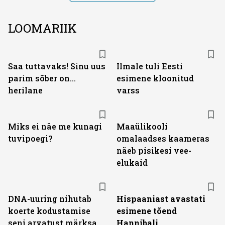
LOOMARIIK
Saa tuttavaks! Sinu uus
Ilmale tuli Eesti
parim sõber on...
esimene kloonitud
herilane
varss
Miks ei näe me kunagi
Maaülikooli
tuvipoegi?
omalaadses kaameras
näeb pisikesi vee-
elukaid
DNA-uuring nihutab
Hispaaniast avastati
koerte kodustamise
esimene tõend
seni arvatust märksa
Hannibali