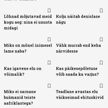
Lõhnad mõjutavad meid
Kolju näitab denislase
kogu aeg: nina ei unusta
nägu
midagi
Miks on mõnel inimesel
Vähk murrab end keha
lame naba?
närvidesse
Kas igavene elu on
Kas päikesepõletuse
võimalik?
võib saada ka varjus?
Miks ei sarnane
Teadlane avastas elu
bušmanid teiste
väikseimad ehituskivid
aafriklastega?