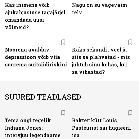
Kas inimene võib
Nägu on su vägevaim
ajukahjustuse tagajärjel
relv
omandada uusi
võimeid?
Noorena avalduv
Kaks sekundit veel ja
depressioon võib viia
siis sa plahvatad - mis
suurema suitsiidiriskini
juhtub sinu kehas, kui
sa vihastad?
SUURED TEADLASED
Tema ongi tegelik
Bakterikütt Louis
Indiana Jones:
Pasteurist sai hügieeni
intervjuu legendaarse
isa