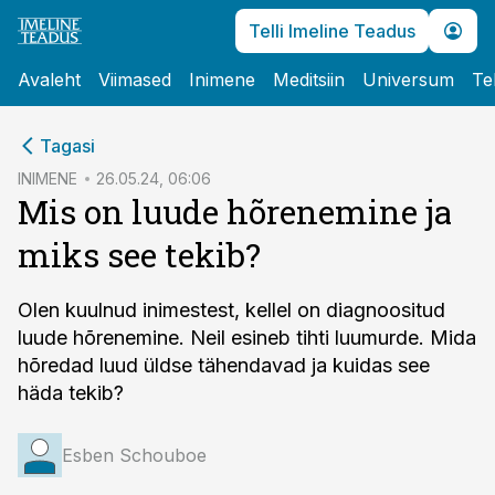
Telli Imeline Teadus
Avaleht
Viimased
Inimene
Meditsiin
Universum
Te
cebook
Tagasi
Twitter)
INIMENE
26.05.24, 06:06
Mis on luude hõrenemine ja
kedIn
miks see tekib?
ail
k
Olen kuulnud inimestest, kellel on diagnoositud
luude hõrenemine. Neil esineb tihti luumurde. Mida
hõredad luud üldse tähendavad ja kuidas see
häda tekib?
Esben Schouboe