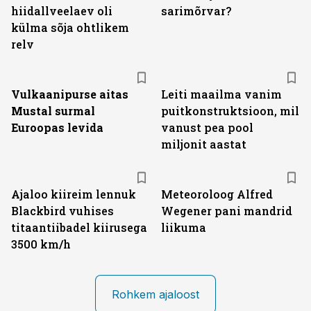
hiidallveelaev oli
sarimõrvar?
külma sõja ohtlikem
relv
Vulkaanipurse aitas
Leiti maailma vanim
Mustal surmal
puitkonstruktsioon, mil
Euroopas levida
vanust pea pool
miljonit aastat
Ajaloo kiireim lennuk
Meteoroloog Alfred
Blackbird vuhises
Wegener pani mandrid
titaantiibadel kiirusega
liikuma
3500 km/h
Rohkem ajaloost