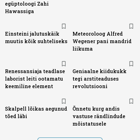
egüptoloogi Zahi
Hawassiga
Einsteini jalutuskäik
Meteoroloog Alfred
muutis kõik suhteliseks
Wegener pani mandrid
liikuma
Renessansiaja teadlase
Geniaalne kiidukukk
laborist leiti ootamatu
tegi arstiteaduses
keemiline element
revolutsiooni
Skalpell lõikas aegunud
Õnnetu kurg andis
tõed läbi
vastuse rändlindude
mõistatusele