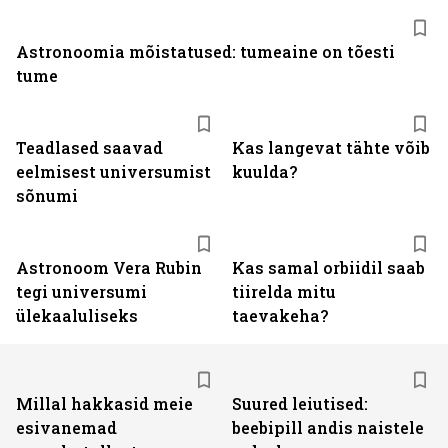
Astronoomia mõistatused: tumeaine on tõesti
tume
Teadlased saavad
Kas langevat tähte võib
eelmisest universumist
kuulda?
sõnumi
Astronoom Vera Rubin
Kas samal orbiidil saab
tegi universumi
tiirelda mitu
ülekaaluliseks
taevakeha?
Millal hakkasid meie
Suured leiutised:
esivanemad
beebipill andis naistele