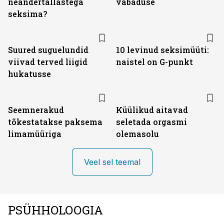
neandertallastega
vabaduse
seksima?
Suured suguelundid
10 levinud seksimüüti:
viivad terved liigid
naistel on G-punkt
hukatusse
Seemnerakud
Küülikud aitavad
tõkestatakse paksema
seletada orgasmi
limamüüriga
olemasolu
Veel sel teemal
PSÜHHOLOOGIA