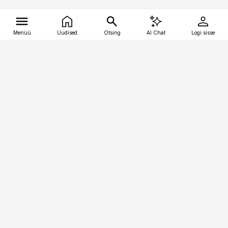
Menüü
Uudised
Otsing
AI Chat
Logi sisse
Vana-Lõuna 39/1, 19094 Tallinn
(+372) 667 0111
tellimiskeskus@aripaev.ee
Telli Imeline Teadus
Uudiskirjad
Kontakt
Sisu kasutamisõigused
Ajakirjaniku
eetikakoodeks
Üldtingimused
Privaatsustingimused
Küpsiste poliitika
KKK
Eesti Meediaettevõtete
Eelistuste haldamine