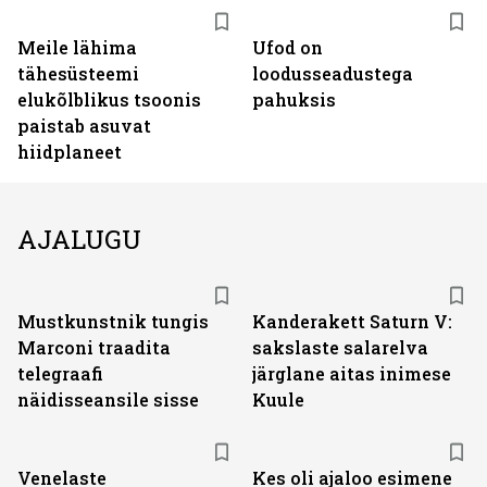
Meile lähima
Ufod on
tähesüsteemi
loodusseadustega
elukõlblikus tsoonis
pahuksis
paistab asuvat
hiidplaneet
AJALUGU
Mustkunstnik tungis
Kanderakett Saturn V:
Marconi traadita
sakslaste salarelva
telegraafi
järglane aitas inimese
näidisseansile sisse
Kuule
Venelaste
Kes oli ajaloo esimene