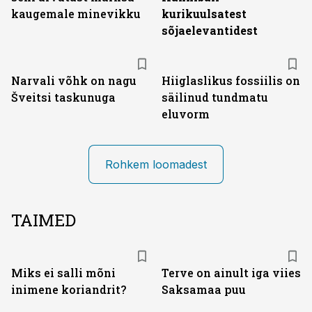
kaugemale minevikku
kurikuulsatest
sõjaelevantidest
Narvali võhk on nagu
Hiiglaslikus fossiilis on
Šveitsi taskunuga
säilinud tundmatu
eluvorm
Rohkem loomadest
TAIMED
Miks ei salli mõni
Terve on ainult iga viies
inimene koriandrit?
Saksamaa puu