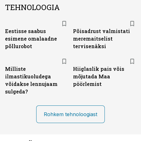
TEHNOLOOGIA
Eestisse saabus
Põisadrust valmistati
esimene omalaadne
meremaitselist
põllurobot
tervisenäksi
Milliste
Hiiglaslik pais võis
ilmastikuoludega
mõjutada Maa
võidakse lennujaam
pöörlemist
sulgeda?
Rohkem tehnoloogiast