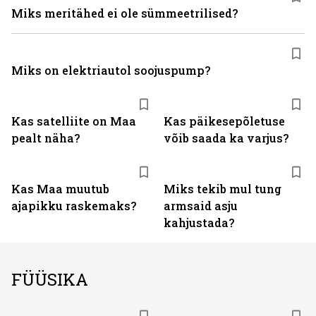
Miks meritähed ei ole sümmeetrilised?
Miks on elektriautol soojuspump?
Kas satelliite on Maa
Kas päikesepõletuse
pealt näha?
võib saada ka varjus?
Kas Maa muutub
Miks tekib mul tung
ajapikku raskemaks?
armsaid asju
kahjustada?
FÜÜSIKA