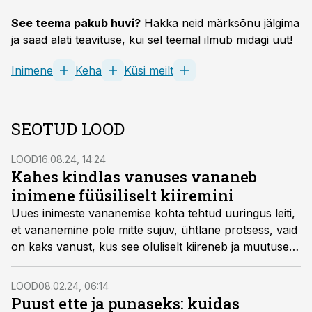
See teema pakub huvi?
Hakka neid märksõnu jälgima
ja saad alati teavituse, kui sel teemal ilmub midagi uut!
Inimene
Keha
Küsi meilt
SEOTUD LOOD
LOOD
16.08.24, 14:24
Kahes kindlas vanuses vananeb
inimene füüsiliselt kiiremini
Uues inimeste vananemise kohta tehtud uuringus leiti,
et vananemine pole mitte sujuv, ühtlane protsess, vaid
on kaks vanust, kus see oluliselt kiireneb ja muutused
on palju selgemini märgatavad.
LOOD
08.02.24, 06:14
Puust ette ja punaseks: kuidas