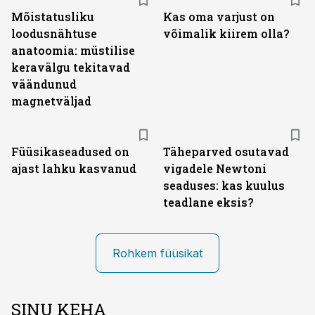
Mõistatusliku
Kas oma varjust on
loodusnähtuse
võimalik kiirem olla?
anatoomia: müstilise
keravälgu tekitavad
väändunud
magnetväljad
Füüsikaseadused on
Täheparved osutavad
ajast lahku kasvanud
vigadele Newtoni
seaduses: kas kuulus
teadlane eksis?
Rohkem füüsikat
SINU KEHA