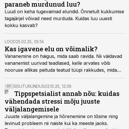
paraneb murdunud luu?
Luud on keha tugevaimad elundid. Õnnetult kukkumise
tagajärjel võivad need murduda. Kuidas luu uuesti
kokku kasvab?
LOOD
25.02.25, 05:14
Kas igavene elu on võimalik?
Vananemine on haigus, mida saab ravida. Nii väidavad
vananemist uurivad teadlased, kelle arvates võib
nooruse allikas peituda teatud tüüpi rakkudes, mida
tavaliselt leidub üksnes imikutel.
SISUTURUNDUS
02.10.25, 12:39
ST
Tippspetsialist annab nõu: kuidas
vähendada stressi mõju juuste
väljalangemisele
Juuste väljalangemine ja hõrenemine on tõsine ning
levinud probleem nii naiste kui ka meeste jaoks.