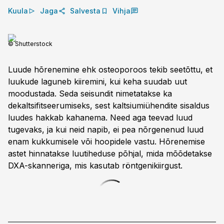
Kuula
Jaga
Salvesta
Vihja
© Shutterstock
Luude hõrenemine ehk osteoporoos tekib seetõttu, et
luukude laguneb kiiremini, kui keha suudab uut
moodustada. Seda seisundit nimetatakse ka
dekaltsifitseerumiseks, sest kaltsiumiühendite sisaldus
luudes hakkab kahanema. Need aga teevad luud
tugevaks, ja kui neid napib, ei pea nõrgenenud luud
enam kukkumisele või hoopidele vastu. Hõrenemi­se
astet hinnatakse luu­tiheduse põhjal, mida mõõdetakse
DXA-­skanneriga, mis kasutab röntgenikiirgust.