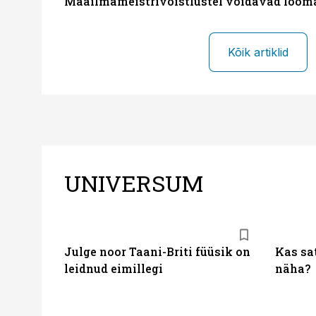
Maailmameistrivõistlustel võidavad loom
Kõik artiklid
UNIVERSUM
Julge noor Taani-Briti füüsik on
Kas sat
leidnud eimillegi
näha?