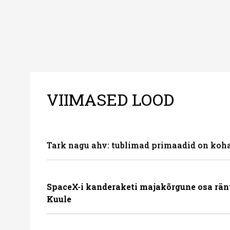
VIIMASED LOOD
Tark nagu ahv: tublimad primaadid on koha
SpaceX-i kanderaketi majakõrgune osa rän
Kuule