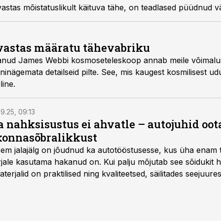
stas mõistatuslikult käituva tähe, on teadlased püüdnud vä
se peaksid tooma ülemaailmse teleskoopide võrgustiku abil t
vastas määratu tähevabriku
stanud James Webbi kosmoseteleskoop annab meile võimalu
inägemata detailseid pilte. See, mis kaugest kosmilisest ud
line.
9.25, 09:13
a nahksisustus ei ahvatle – autojuhid oot
onnasõbralikkust
isem jalajälg on jõudnud ka autotööstusesse, kus üha enam t
jale kasutama hakanud on. Kui palju mõjutab see sõidukit ha
rjalid on praktilised ning kvaliteetsed, säilitades seejuures