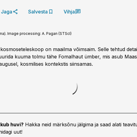
Jaga
Salvesta
Vihja
ona). Image processing: A. Pagan (STScI)
osmose­teleskoop on maailma võimsaim. Selle tehtud detai
uurida kuuma tolmu tähe Fomalhaut ümber, mis asub Maast
augusel, kosmilises kontekstis siinsamas.
kub huvi?
Hakka neid märksõnu jälgima ja saad alati teavitu
idagi uut!