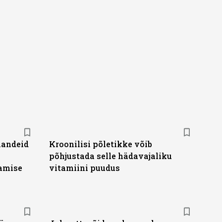
handeid
Kroonilisi põletikke võib
põhjustada selle hädavajaliku
tamise
vitamiini puudus