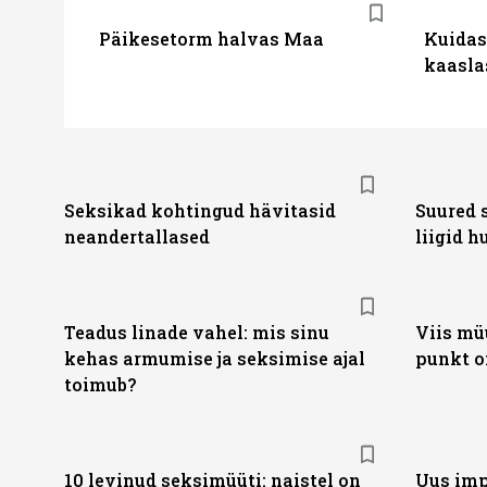
Päikesetorm halvas Maa
Kuidas
kaasla
Seksikad kohtingud hävitasid
Suured 
neandertallased
liigid 
Teadus linade vahel: mis sinu
Viis müü
kehas armumise ja seksimise ajal
punkt o
toimub?
10 levinud seksimüüti: naistel on
Uus imp