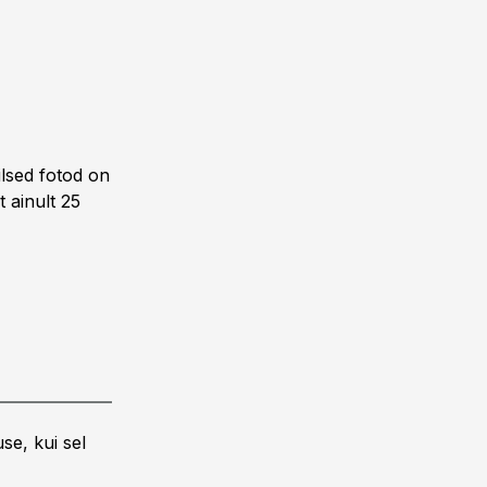
lsed fotod on
 ainult 25
se, kui sel