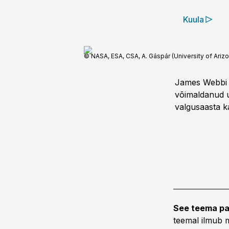
Kuula
© NASA, ESA, CSA, A. Gáspár (University of Ariz
James Webbi k
võimaldanud 
valgusaasta k
See teema pa
teemal ilmub m