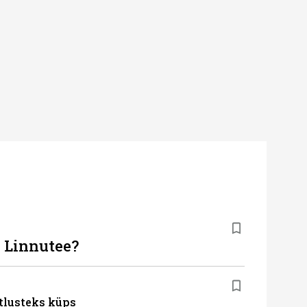
b Linnutee?
tlusteks küps