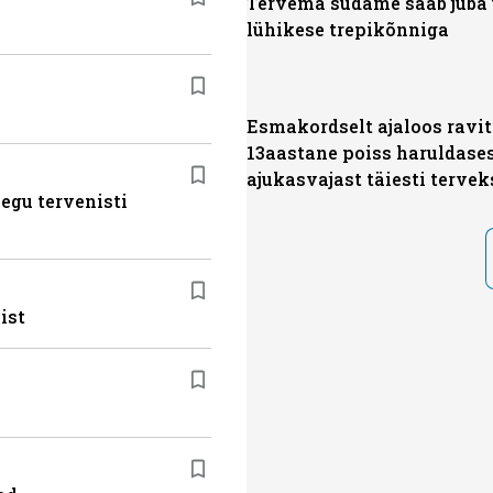
Tervema südame saab juba
lühikese trepikõnniga
Esmakordselt ajaloos ravit
13aastane poiss haruldase
ajukasvajast täiesti tervek
egu tervenisti
ist