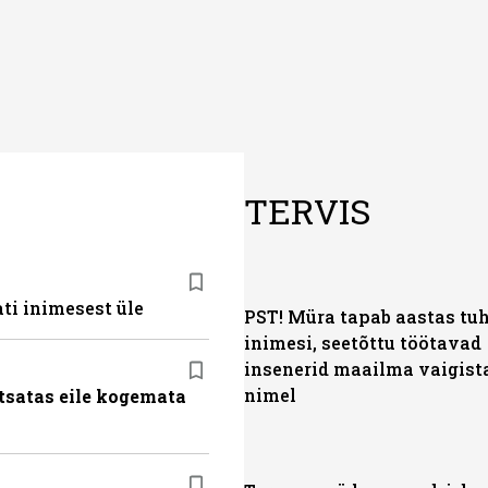
TERVIS
ti inimesest üle
PST! Müra tapab aastas tu
inimesi, seetõttu töötavad
insenerid maailma vaigis
nimel
tsatas eile kogemata