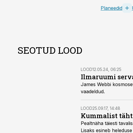
Planeedid
SEOTUD LOOD
LOOD
12.05.24, 06:25
Ilmaruumi serva
James Webbi kosmosete
vaadeldud.
LOOD
25.09.17, 14:48
Kummalist tähte
Pealtnäha täiesti taval
Lisaks esineb heleduse 