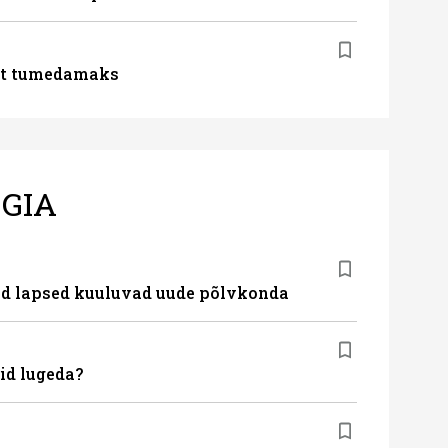
lt tumedamaks
GIA
nud lapsed kuuluvad uude põlvkonda
id lugeda?