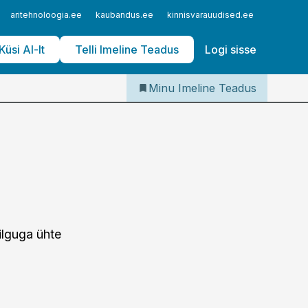
Iseteenindus
aritehnoloogia.ee
kaubandus.ee
kinnisvarauudised.ee
logistika
Telli Imeline Teadus
Küsi AI-lt
Telli Imeline Teadus
Logi sisse
Minu Imeline Teadus
ilguga ühte