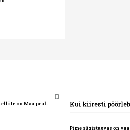
ad
Kui kiiresti pöörle
elliite on Maa pealt
Pime sügistaevas on vaa