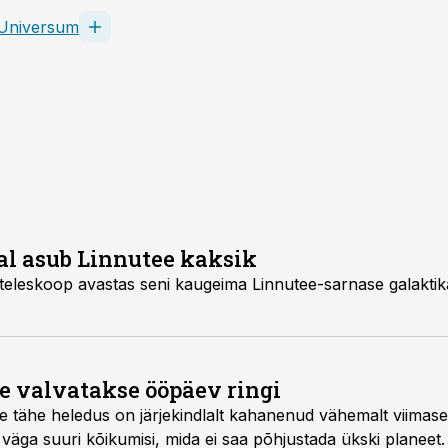
Universum
l asub Linnutee kaksik
leskoop avastas seni kaugeima Linnutee-sarnase galaktik
 valvatakse ööpäev ringi
ise tähe heledus on järjekindlalt kahanenud vähemalt viimase
väga suuri ­kõikumisi, mida ei saa põhjustada ükski planeet.