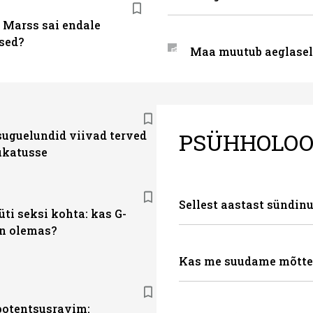
 Marss sai endale
sed?
Maa muutub aeglase
PSÜHHOLOO
suguelundid viivad terved
hukatusse
Sellest aastast sündi
ti seksi kohta: kas G-
n olemas?
Kas me suudame mõtte
otentsusravim: