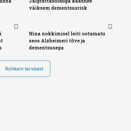
 üsna
Jalgrattasõiduga kaasneb
väiksem dementsusrisk
i
Nina nokkimisel leiti ootamatu
st
seos Alzheimeri tõve ja
s
dementsusega
Rohkem tervisest