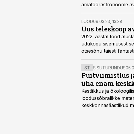
amatöör­astronoome ava
põhjusi. Lõpliku selgu
LOOD
09.03.23, 13:38
Uus teleskoop a
2022. aastal tööd alu
udukogu sisemusest sen
otsesõnu täiesti fantasti
ST
SISUTURUNDUS
05.0
Puitviimistlus j
üha enam keskk
Kestlikkus ja ökoloogil
loodussõbralikke mater
keskkonnasäästlikud mate
–mugavuse?