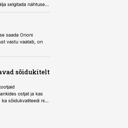
lja selgitada nähtuse
ehtavad vaatlused.
se saada Orioni
ust vastu vaatab, on
avad sõidukitelt
ootjaid
nkides ostjat ja kas
 ka sõidukvaliteedi ning