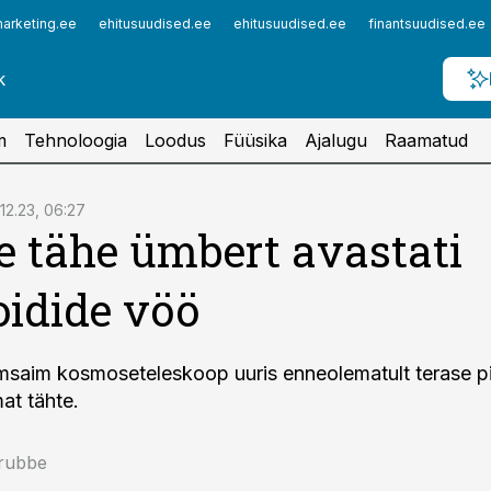
arketing.ee
ehitusuudised.ee
ehitusuudised.ee
finantsuudised.ee
m
Tehnoloogia
Loodus
Füüsika
Ajalugu
Raamatud
.12.23, 06:27
 tähe ümbert avastati
oidide vöö
saim kosmoseteleskoop uuris enneolematult terase p
at tähte.
rubbe